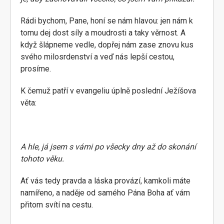
Rádi bychom, Pane, honí se nám hlavou: jen nám k
tomu dej dost síly a moudrosti a taky věrnost. A
když šlápneme vedle, dopřej nám zase znovu kus
svého milosrdenství a veď nás lepší cestou,
prosíme.
K čemuž patří v evangeliu úplně poslední Ježíšova
věta:
A hle, já jsem s vámi po všecky dny až do skonání
tohoto věku.
Ať vás tedy pravda a láska provází, kamkoli máte
namířeno, a naděje od samého Pána Boha ať vám
přitom svítí na cestu.