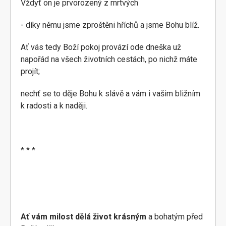
Vždyť on je prvorozený z mrtvých
- díky němu jsme zproštěni hříchů a jsme Bohu blíž.
Ať vás tedy Boží pokoj provází ode dneška už
napořád na všech životních cestách, po nichž máte
projít;
nechť se to děje Bohu k slávě a vám i vašim bližním
k radosti a k naději.
* * *
Ať vám milost dělá život krásným
a bohatým před