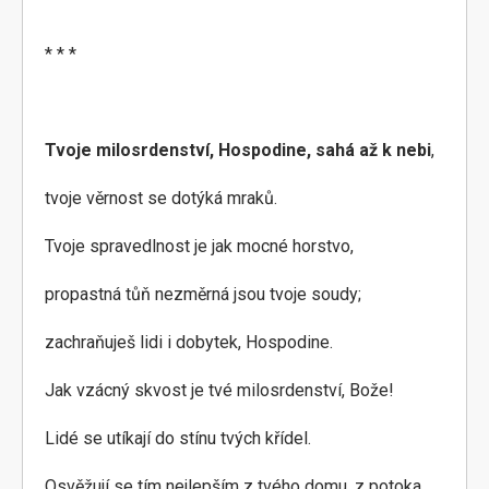
* * *
Tvoje milosrdenství, Hospodine, sahá až k nebi
,
tvoje věrnost se dotýká mraků.
Tvoje spravedlnost je jak mocné horstvo,
propastná tůň nezměrná jsou tvoje soudy;
zachraňuješ lidi i dobytek, Hospodine.
Jak vzácný skvost je tvé milosrdenství, Bože!
Lidé se utíkají do stínu tvých křídel.
Osvěžují se tím nejlepším z tvého domu, z potoka