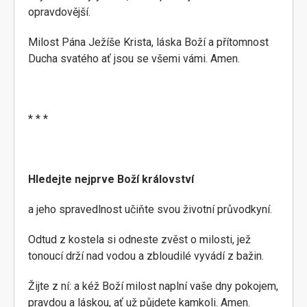
opravdovější.
Milost Pána Ježíše Krista, láska Boží a přítomnost
Ducha svatého ať jsou se všemi vámi. Amen.
* * *
Hledejte nejprve Boží království
a jeho spravedlnost učiňte svou životní průvodkyní.
Odtud z kostela si odneste zvěst o milosti, jež
tonoucí drží nad vodou a zbloudilé vyvádí z bažin.
Žijte z ní: a kéž Boží milost naplní vaše dny pokojem,
pravdou a láskou, ať už půjdete kamkoli. Amen.