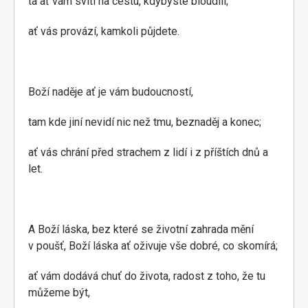
ta ať vám svítí na cestu, kdybyste bloudili;
ať vás provází, kamkoli půjdete.
Boží naděje ať je vám budoucností,
tam kde jiní nevidí nic než tmu, beznaděj a konec;
ať vás chrání před strachem z lidí i z příštích dnů a
let.
A Boží láska, bez které se životní zahrada mění
v poušť, Boží láska ať oživuje vše dobré, co skomírá;
ať vám dodává chuť do života, radost z toho, že tu
můžeme být,