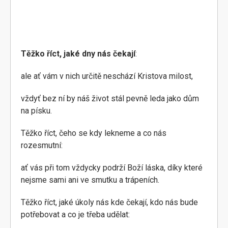
Těžko říct, jaké dny nás čekají
:
ale ať vám v nich určitě neschází Kristova milost,
vždyť bez ní by náš život stál pevně leda jako dům
na písku.
Těžko říct, čeho se kdy lekneme a co nás
rozesmutní:
ať vás při tom vždycky podrží Boží láska, díky které
nejsme sami ani ve smutku a trápeních.
Těžko říct, jaké úkoly nás kde čekají, kdo nás bude
potřebovat a co je třeba udělat: