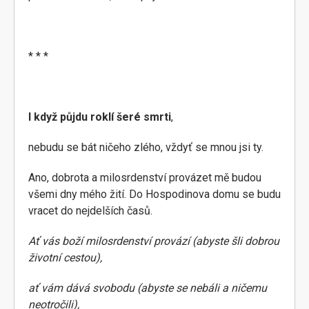
* * *
I když půjdu roklí šeré smrti
,
nebudu se bát ničeho zlého, vždyť se mnou jsi ty.
Ano, dobrota a milosrdenství provázet mě budou
všemi dny mého žití. Do Hospodinova domu se budu
vracet do nejdelších časů.
Ať vás boží milosrdenství provází (abyste šli dobrou
životní cestou),
ať vám dává svobodu (abyste se nebáli a ničemu
neotročili),