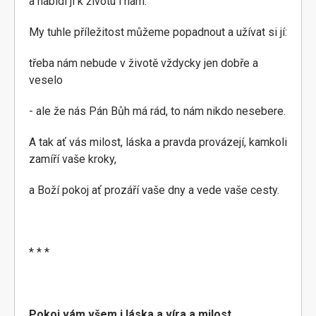
a nabídl ji k životu i nám.
My tuhle příležitost můžeme popadnout a užívat si jí:
třeba nám nebude v životě vždycky jen dobře a
veselo
- ale že nás Pán Bůh má rád, to nám nikdo nesebere.
A tak ať vás milost, láska a pravda provázejí, kamkoli
zamíří vaše kroky,
a Boží pokoj ať prozáří vaše dny a vede vaše cesty.
* * *
Pokoj vám všem i láska a víra a milost