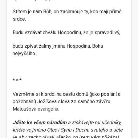
Štítem je nám Bůh, on zachraňuje ty, kdo mají přímé
srdce.
Budu vzdávat chválu Hospodinu, že je spravedlivý,
budu zpívat žalmy jménu Hospodina, Boha
nejvyššího.
* * *
Vezměme si k srdci na cestu domů (jako poslání a
požehnání) Ježíšova slova ze samého závěru
Matoušova evangelia:
Jděte ke všem národům
a získávejte mi učedníky,
křtěte ve jméno Otce i Syna i Ducha svatého a učte
je, aby zachovávali všecko, co jsem vám přikázal.