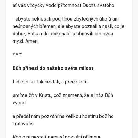
ať vás vždycky vede přítomnost Ducha svatého
- abyste neklesali pod tíhou zbytečných úkolů ani
neúnosných břemen, ale abyste poznali a našli, co je
dobré, Bohu milé, dokonalé, a obnovili tím svou
mysl. Amen.
* * *
Bůh přinesl do našeho světa milost
.
Lidi o ni až tak nestáli, a přece je tu:
smíme žít v Kristu, což znamená, že si nás Bůh
vybral
a předal nám pozvání na velikou hostinu božího
království.
Kdo o ni nestojí, nemusí pozvání přijmout.