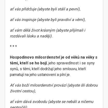
ať vás přidržuje (abyste byli stálí a pevní),
ať vás inspiruje (abyste byli pravdiví a věrní),
ať vám dělá život krásným (abyste přijímali i
rozdávali lásku a naději).
* * *
Hospodinovo milosrdenství je od věků na věky s
těmi, kteří se ho bojí
, jeho spravedlnost i se syny
synů, s těmi, kteří dodržují jeho smlouvu, kteří
pamatují na jeho ustanovení a plní je.
Ať vás boží milosrdenství provází (abyste šli dobrou
životní cestou),
ať vám dává svobodu (abyste se nebáli a ničemu
neotročili),