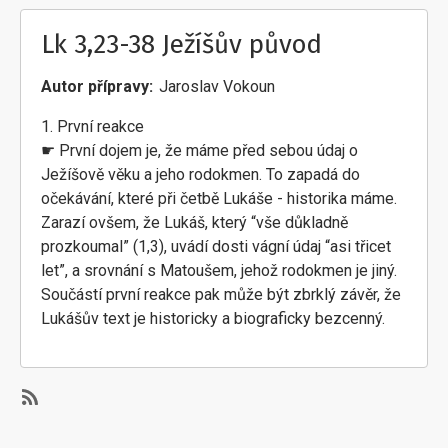
Lk 3,23-38 Ježíšův původ
Autor přípravy
Jaroslav Vokoun
1. První reakce
☛ První dojem je, že máme před sebou údaj o
Ježíšově věku a jeho rodokmen. To zapadá do
očekávání, které při četbě Lukáše - historika máme.
Zarazí ovšem, že Lukáš, který “vše důkladně
prozkoumal” (1,3), uvádí dosti vágní údaj “asi třicet
let”, a srovnání s Matoušem, jehož rodokmen je jiný.
Součástí první reakce pak může být zbrklý závěr, že
Lukášův text je historicky a biograficky bezcenný.
SubscribeSubscribe
to