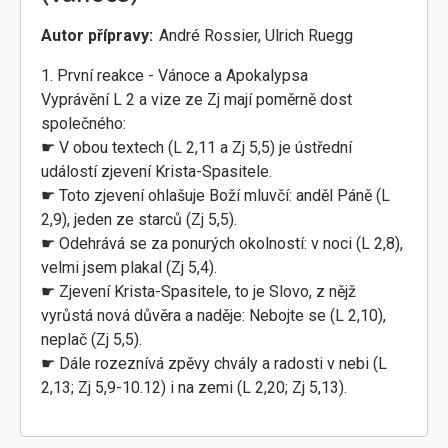
Autor přípravy
André Rossier, Ulrich Ruegg
1. První reakce - Vánoce a Apokalypsa
Vyprávění L 2 a vize ze Zj mají poměrně dost
společného:
☛ V obou textech (L 2,11 a Zj 5,5) je ústřední
událostí zjevení Krista-Spasitele.
☛ Toto zjevení ohlašuje Boží mluvčí: anděl Páně (L
2,9), jeden ze starců (Zj 5,5).
☛ Odehrává se za ponurých okolností: v noci (L 2,8),
velmi jsem plakal (Zj 5,4).
☛ Zjevení Krista-Spasitele, to je Slovo, z nějž
vyrůstá nová důvěra a naděje: Nebojte se (L 2,10),
neplač (Zj 5,5).
☛ Dále rozeznívá zpěvy chvály a radosti v nebi (L
2,13; Zj 5,9-10.12) i na zemi (L 2,20; Zj 5,13).