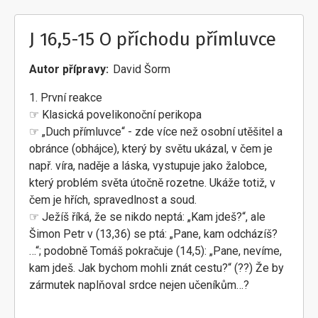
J 16,5-15 O příchodu přímluvce
Autor přípravy
David Šorm
1. První reakce
☞ Klasická povelikonoční perikopa
☞ „Duch přímluvce“ - zde více než osobní utěšitel a
obránce (obhájce), který by světu ukázal, v čem je
např. víra, naděje a láska, vystupuje jako žalobce,
který problém světa útočně rozetne. Ukáže totiž, v
čem je hřích, spravedlnost a soud.
☞ Ježíš říká, že se nikdo neptá: „Kam jdeš?“, ale
Šimon Petr v (13,36) se ptá: „Pane, kam odcházíš?
…“; podobně Tomáš pokračuje (14,5): „Pane, nevíme,
kam jdeš. Jak bychom mohli znát cestu?“ (??) Že by
zármutek naplňoval srdce nejen učeníkům…?