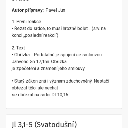
Autor přípravy
Pavel Jun
1. První reakce
• Řezat do srdce, to musí hrozně bolet… (srv. na
konci „poslední reakci“)
2. Text
• Obřízka… Podstatné je spojení se smlouvou
Jahveho Gn 17,1nn. Obřízka
je zpečetění a znamení jeho smlouvy.
• Starý zákon zná i význam zduchovněný. Nestačí
obřezat tělo, ale nechat
se obřezat na srdci Dt 10,16.
Jl 3,1-5 (Svatodušní)