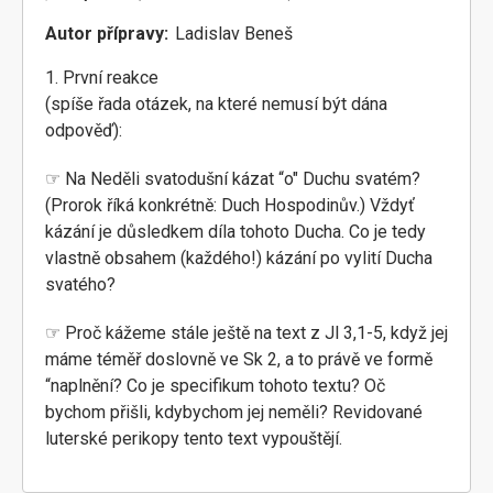
Autor přípravy
Ladislav Beneš
1. První reakce
(spíše řada otázek, na které nemusí být dána
odpověď):
☞ Na Neděli svatodušní kázat “o" Duchu svatém?
(Prorok říká konkrétně: Duch Hospodinův.) Vždyť
kázání je důsledkem díla tohoto Ducha. Co je tedy
vlastně obsahem (každého!) kázání po vylití Ducha
svatého?
☞ Proč kážeme stále ještě na text z Jl 3,1-5, když jej
máme téměř doslovně ve Sk 2, a to právě ve formě
“naplnění? Co je specifikum tohoto textu? Oč
bychom přišli, kdybychom jej neměli? Revidované
luterské perikopy tento text vypouštějí.