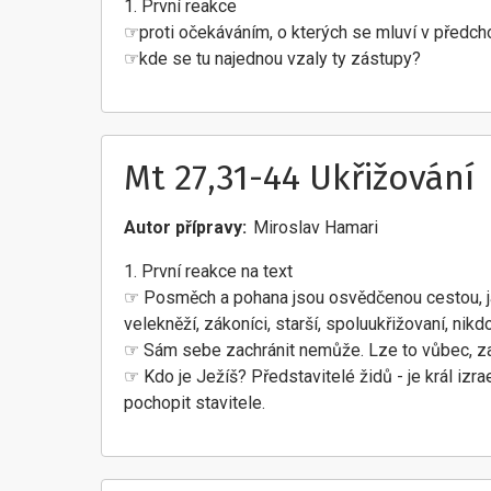
1. První reakce
☞proti očekáváním, o kterých se mluví v předcho
☞kde se tu najednou vzaly ty zástupy?
Mt 27,31-44 Ukřižování
Autor přípravy
Miroslav Hamari
1. První reakce na text
☞ Posměch a pohana jsou osvědčenou cestou, jak 
velekněží, zákoníci, starší, spoluukřižovaní, nikdo
☞ Sám sebe zachránit nemůže. Lze to vůbec, z
☞ Kdo je Ježíš? Představitelé židů - je král iz
pochopit stavitele.