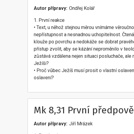
Autor přípravy
Ondřej Kolář
1. První reakce
• Text, u něhož stejnou měrou vnímáme věroučno
nepřístupnost a nesnadnou uchopitelnost. Čtená
klouže po povrchu a nedokáže se dobrat pravéh
přístup zvolit, aby se kázání neproměnilo v teol
zůstává vzdálena nejen situaci posluchače, al
Ježíši?
• Proč vůbec Ježíš musí prosit o vlastní oslav
oslavení?
Mk 8,31 První předpově
Autor přípravy
Jiří Mrázek