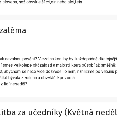
 slovesa, než obvyklejší cri,ein nebo alei,fein
uzaléma
tak nevalnou pověst? Vjezd na koni by byl každopádně důstojnějš
 směs velkolepé okázalosti a malosti, která působí až směšně: tr
st, abychom se něco více dozvěděli o něm, nahlížíme po většinu p
tků bývala zesílená a obzvláště pozorná.
 z lidí neseděl?
litba za učedníky (Květná neděl