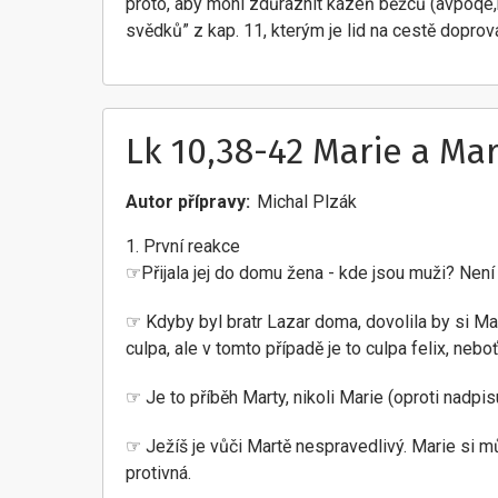
proto, aby mohl zdůraznit kázeň běžců (avpoqe,me
svědků” z kap. 11, kterým je lid na cestě doprov
Lk 10,38-42 Marie a Ma
Autor přípravy
Michal Plzák
1. První reakce
☞Přijala jej do domu žena - kde jsou muži? Nen
☞ Kdyby byl bratr Lazar doma, dovolila by si Ma
culpa, ale v tomto případě je to culpa felix, neb
☞ Je to příběh Marty, nikoli Marie (oproti nadpis
☞ Ježíš je vůči Martě nespravedlivý. Marie si můž
protivná.