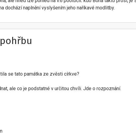
a, ale hned lze pohled na v.6 pootočit: kdo Boha takto prosí, je s
oha dochází naplnění vyslyšením jeho naříkavé modlitby.
 pohřbu
tila se tato památka ze zvěsti církve?
at, ale co je podstatné v určitou chvíli. Jde o rozpoznání.
on