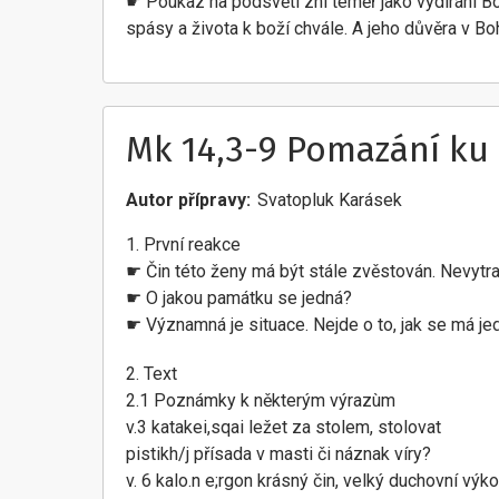
☛ Poukaz na podsvětí zní téměř jako vydírání Boh
spásy a života k boží chvále. A jeho důvěra v B
Mk 14,3-9 Pomazání ku
Autor přípravy
Svatopluk Karásek
1. První reakce
☛ Čin této ženy má být stále zvěstován. Nevytra
☛ O jakou památku se jedná?
☛ Významná je situace. Nejde o to, jak se má jedn
2. Text
2.1 Poznámky k některým výrazùm
v.3 katakei,sqai ležet za stolem, stolovat
pistikh/j přísada v masti či náznak víry?
v. 6 kalo.n e;rgon krásný čin, velký duchovní výk