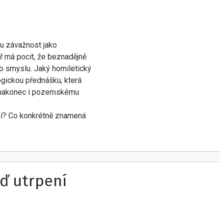
u závažnost jako
ř má pocit, že beznadějně
o smyslu. Jaký homiletický
ogickou přednášku, která
e nakonec i pozemskému
ení? Co konkrétně znamená
ď utrpení