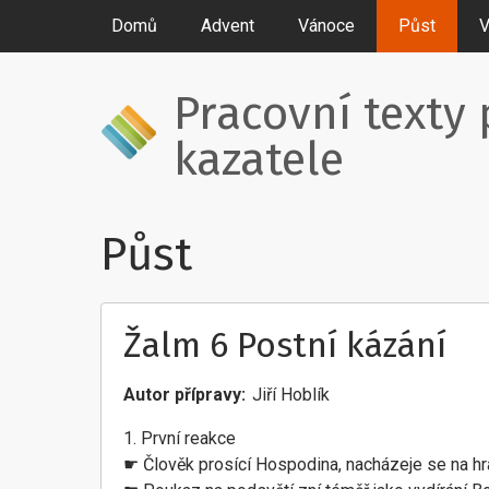
Domů
Advent
Vánoce
Půst
V
Pracovní texty 
kazatele
Půst
Žalm 6 Postní kázání
Autor přípravy
Jiří Hoblík
1. První reakce
☛ Člověk prosící Hospodina, nacházeje se na hra