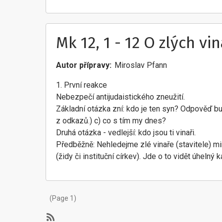
Mk 12, 1 - 12 O zlých vi
Autor přípravy
Miroslav Pfann
1. První reakce
Nebezpečí antijudaistického zneužití.
Základní otázka zní: kdo je ten syn? Odpověď bu
z odkazů.) c) co s tím my dnes?
Druhá otázka - vedlejší: kdo jsou ti vinaři.
Předběžně: Nehledejme zlé vinaře (stavitele) mim
(židy či instituční církev). Jde o to vidět úhelný 
Pagination
(Page 1)