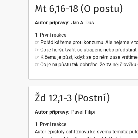
Mt 6,16-18 (O postu)
Autor přípravy
Jan A. Dus
1. První reakce
☞ Pořád kážeme proti konzumu. Ale nejsme v t
☞ Co je horší: tvářit se utrápeně nebo předstíra
☞ K čemu je půst, když se po něm zase vrátíme
☞ Co je na půstu tak dobrého, že za něj člověku 
Žd 12,1-3 (Postní)
Autor přípravy
Pavel Filipi
1. První reakce
Autor epištoly sáhl znovu ke svému tématu: puto