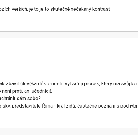
zích verších, je to je to skutečně nečekaný kontrast
zbavit člověka důstojnosti. Vytvářejí proces, který má svůj kone
 není proti, ani učedníci).
achránit sám sebe?
raelský, představitelé Říma - král židů, částečné poznání s poch