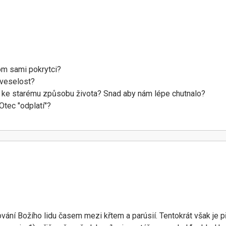
om sami pokrytci?
t veselost?
 ke starému způsobu života? Snad aby nám lépe chutnalo?
Otec "odplatí"?
vání Božího lidu časem mezi křtem a parúsií. Tentokrát však je p