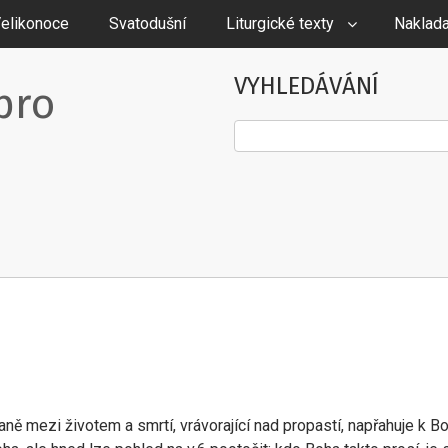
elikonoce
Svatodušní
Liturgické texty
Naklada
VYHLEDÁVÁNÍ
pro
Hledat
ně mezi životem a smrtí, vrávorající nad propastí, napřahuje k B