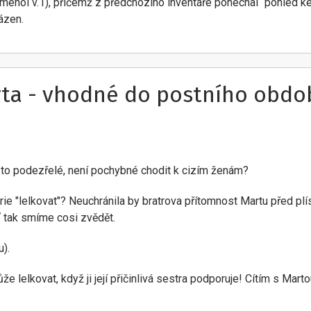
noi v.1), přičemž z předchozího inventáře ponechal “pohled ke Kr
ázen.
rta - vhodné do postního obdo
í to podezřelé, není pochybné chodit k cizím ženám?
rie "lelkovat"? Neuchránila by bratrova přítomnost Martu před p
oť tak smíme cosi zvědět.
u).
e lelkovat, když ji její přičinlivá sestra podporuje! Cítím s Mart