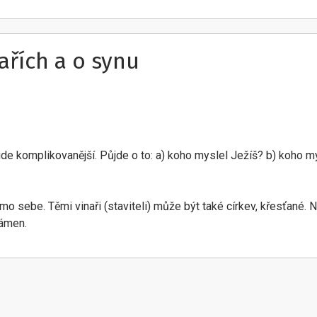
nařích a o synu
de komplikovanější. Půjde o to: a) koho myslel Ježíš? b) koho mys
o sebe. Těmi vinaři (staviteli) může být také církev, křesťané. Ne
kámen.