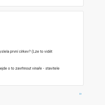
lela první církev? (Lze to vidět
jde o to zavrhnout vinaře - stavitele
Následující
››
stránka