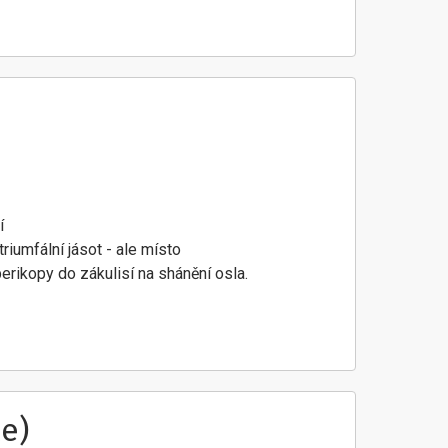
í
iumfální jásot - ale místo
erikopy do zákulisí na shánění osla.
e)