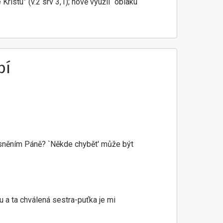
istu” (v.2 srv 3,1); nově využil “oblaku
bí
lísněním Páně? `Někde chybět' může být
ou a ta chválená sestra-puťka je mi