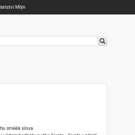
telství Mlýn
ohu směěá slova.