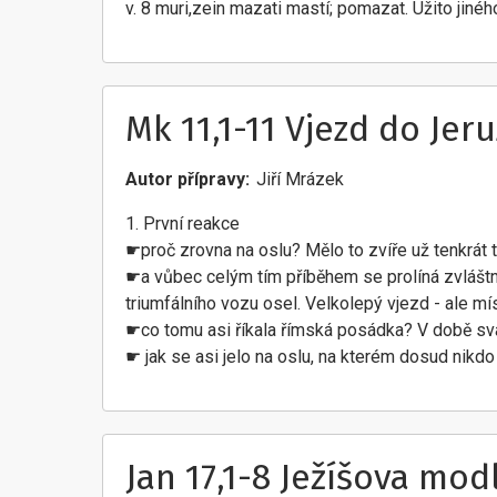
v. 8 muri,zein mazati mastí; pomazat. Užito jiného
Mk 11,1-11 Vjezd do Jer
Autor přípravy
Jiří Mrázek
1. První reakce
☛proč zrovna na oslu? Mělo to zvíře už tenkrát 
☛a vůbec celým tím příběhem se prolíná zvláštní
triumfálního vozu osel. Velkolepý vjezd - ale mí
☛co tomu asi říkala římská posádka? V době svá
☛ jak se asi jelo na oslu, na kterém dosud nikdo
Jan 17,1-8 Ježíšova mod