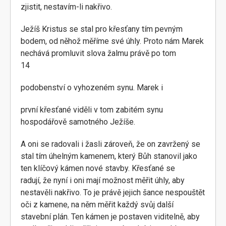
zjistit, nestavím-li nakřivo.
Ježíš Kristus se stal pro křesťany tím pevným
bodem, od něhož měříme své úhly. Proto nám Marek
nechává promluvit slova žalmu právě po tom
14
podobenství o vyhozeném synu. Marek i
první křesťané viděli v tom zabitém synu
hospodářově samotného Ježíše.
A oni se radovali i žasli zároveň, že on zavržený se
stal tím úhelným kamenem, který Bůh stanovil jako
ten klíčový kámen nové stavby. Křesťané se
radují, že nyní i oni mají možnost měřit úhly, aby
nestavěli nakřivo. To je právě jejich šance nespouštět
oči z kamene, na něm měřit každý svůj další
stavební plán. Ten kámen je postaven viditelně, aby