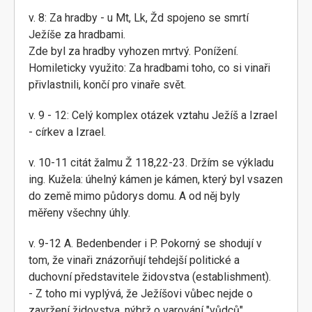
v. 8: Za hradby - u Mt, Lk, Žd spojeno se smrtí
Ježíše za hradbami.
Zde byl za hradby vyhozen mrtvý. Ponížení.
Homileticky využito: Za hradbami toho, co si vinaři
přivlastnili, končí pro vinaře svět.
v. 9 - 12: Celý komplex otázek vztahu Ježíš a Izrael
- církev a Izrael.
v. 10-11 citát žalmu Ž 118,22-23. Držím se výkladu
ing. Kužela: úhelný kámen je kámen, který byl vsazen
do země mimo půdorys domu. A od něj byly
měřeny všechny úhly.
v. 9-12 A. Bedenbender i P. Pokorný se shodují v
tom, že vinaři znázorňují tehdejší politické a
duchovní představitele židovstva (establishment).
- Z toho mi vyplývá, že Ježíšovi vůbec nejde o
zavržení židovstva, nýbrž o varování "vůdců"