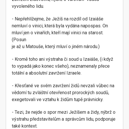
vyvoleného lidu.
- Nepřehlížejme, že Ježíš na rozdíl od Izaiáše
nemluví o vinici, která byla vydána napospas. On
mluví jen o vinařích, kteří mají vinici na starost.
(Posun
je až u Matouše, který mluví o jiném národu.)
- Kromě toho ani výstraha či soud u Izaiáše, (i když
to vypadá jako konec všeho), neznamenaly přece
totální a absolutní zavržení Izraele.
- Křesťané ve svém zavržení židů nevzali vůbec na
vědomí tu zvláštní otevřenost prorockých soudů,
exegetovali ve vztahu k židům tupě právnicky.
- Tezi, že nejde o spor mezi Ježíšem a židy, nýbrž o
výstrahu představitelům a správcům lidu, podporuje
také kontext.