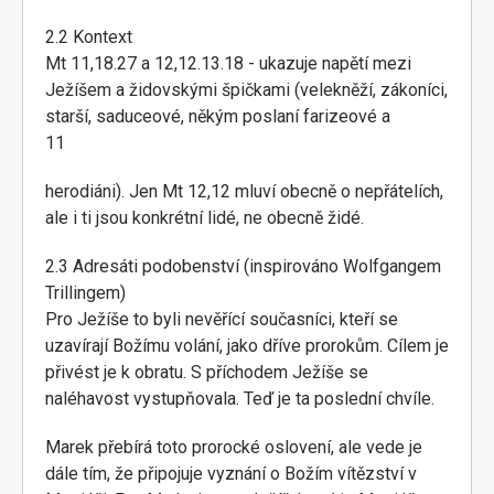
2.2 Kontext
Mt 11,18.27 a 12,12.13.18 - ukazuje napětí mezi
Ježíšem a židovskými špičkami (velekněží, zákoníci,
starší, saduceové, někým poslaní farizeové a
11
herodiáni). Jen Mt 12,12 mluví obecně o nepřátelích,
ale i ti jsou konkrétní lidé, ne obecně židé.
2.3 Adresáti podobenství (inspirováno Wolfgangem
Trillingem)
Pro Ježíše to byli nevěřící současníci, kteří se
uzavírají Božímu volání, jako dříve prorokům. Cílem je
přivést je k obratu. S příchodem Ježíše se
naléhavost vystupňovala. Teď je ta poslední chvíle.
Marek přebírá toto prorocké oslovení, ale vede je
dále tím, že připojuje vyznání o Božím vítězství v