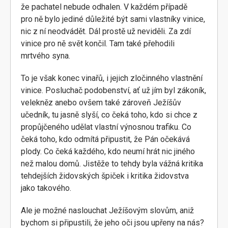
že pachatel nebude odhalen. V každém případě
pro ně bylo jediné důležité být sami vlastníky vinice,
nic z ní neodvádět. Dál prostě už neviděli. Za zdí
vinice pro ně svět končil. Tam také přehodili
mrtvého syna.
To je však konec vinařů, i jejich zločinného vlastnění
vinice. Posluchač podobenství, ať už jím byl zákoník,
velekněz anebo ovšem také zároveň Ježíšův
učedník, tu jasně slyší, co čeká toho, kdo si chce z
propůjčeného udělat vlastní výnosnou trafiku. Co
čeká toho, kdo odmítá připustit, že Pán očekává
plody. Co čeká každého, kdo neumí hrát nic jiného
než malou domů. Jistěže to tehdy byla vážná kritika
tehdejších židovských špiček i kritika židovstva
jako takového.
Ale je možné naslouchat Ježíšovým slovům, aniž
bychom si připustili, že jeho oči jsou upřeny na nás?