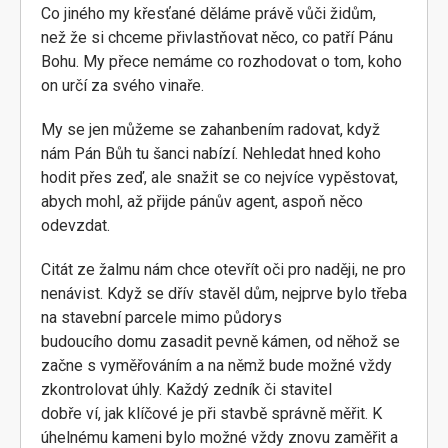
Co jiného my křesťané děláme právě vůči židům,
než že si chceme přivlastňovat něco, co patří Pánu
Bohu. My přece nemáme co rozhodovat o tom, koho
on určí za svého vinaře.
My se jen můžeme se zahanbením radovat, když
nám Pán Bůh tu šanci nabízí. Nehledat hned koho
hodit přes zeď, ale snažit se co nejvíce vypěstovat,
abych mohl, až přijde pánův agent, aspoň něco
odevzdat.
Citát ze žalmu nám chce otevřít oči pro naději, ne pro
nenávist. Když se dřív stavěl dům, nejprve bylo třeba
na stavební parcele mimo půdorys
budoucího domu zasadit pevně kámen, od něhož se
začne s vyměřováním a na němž bude možné vždy
zkontrolovat úhly. Každý zedník či stavitel
dobře ví, jak klíčové je při stavbě správně měřit. K
úhelnému kameni bylo možné vždy znovu zaměřit a