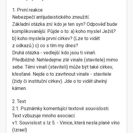
1. První reakce
Nebezpečí antijudaistického zneužití.
Základní otázka zní: kdo je ten syn? Odpověď bude
komplikovanější. Půjde o to: a) koho myslel Ježíš?
b) koho myslela první církev? (Lze to vidět
z odkazů.) c) co s tím my dnes?
Druhá otázka - vedlejší: kdo jsou ti vinaři.
Předběžně: Nehledejme zlé vinaře (stavitele) mimo
sebe. Těmi vinaři (staviteli) může být také církev,
křesťané. Nejde o to zavrhnout vinaře - stavitele
(židy či instituční církev). Jde o to vidět úhelný
kámen.
2. Text
2.1. Poznámky komentující textové souvislosti.
Text vzbuzuje mnoho asociací.
v1: Souvislost s Iz 5. - Vinice, která nesla plané víno
(Izrael)