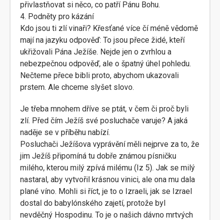
přivlastňovat si něco, co patří Pánu Bohu.
4. Podněty pro kázání
Kdo jsou ti zlí vinaři? Křesťané více čí méně vědomě
mají na jazyku odpověď: To jsou přece židé, kteří
ukřižovali Pána Ježíše. Nejde jen o zvrhlou a
nebezpečnou odpověď, ale o špatný úhel pohledu.
Nečteme přece bibli proto, abychom ukazovali
prstem. Ale chceme slyšet slovo.
Je třeba mnohem dříve se ptát, v čem či proč byli
zlí. Před čím Ježíš své posluchače varuje? A jaká
naděje se v příběhu nabízí.
Posluchači Ježíšova vyprávění měli nejprve za to, že
jim Ježíš připomíná tu dobře známou písničku
milého, kterou milý zpívá milému (Iz 5). Jak se milý
nastaral, aby vytvořil krásnou vinici, ale ona mu dala
plané víno. Mohli si říct, je to o Izraeli, jak se Izrael
dostal do babylónského zajetí, protože byl
nevděčný Hospodinu. To je o našich dávno mrtvých