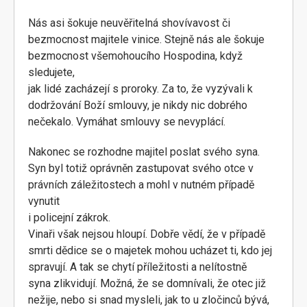
Nás asi šokuje neuvěřitelná shovívavost či
bezmocnost majitele vinice. Stejně nás ale šokuje
bezmocnost všemohoucího Hospodina, když
sledujete,
jak lidé zacházejí s proroky. Za to, že vyzývali k
dodržování Boží smlouvy, je nikdy nic dobrého
nečekalo. Vymáhat smlouvy se nevyplácí.
Nakonec se rozhodne majitel poslat svého syna.
Syn byl totiž oprávněn zastupovat svého otce v
právních záležitostech a mohl v nutném případě
vynutit
i policejní zákrok.
Vinaři však nejsou hloupí. Dobře vědí, že v případě
smrti dědice se o majetek mohou ucházet ti, kdo jej
spravují. A tak se chytí příležitosti a nelítostně
syna zlikvidují. Možná, že se domnívali, že otec již
nežije, nebo si snad mysleli, jak to u zločinců bývá,