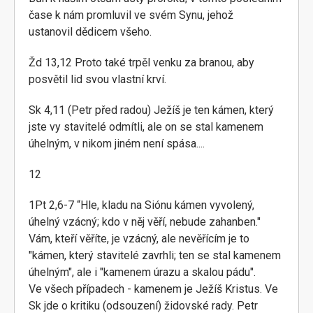
čase k nám promluvil ve svém Synu, jehož
ustanovil dědicem všeho.
Žd 13,12 Proto také trpěl venku za branou, aby
posvětil lid svou vlastní krví.
Sk 4,11 (Petr před radou) Ježíš je ten kámen, který
jste vy stavitelé odmítli, ale on se stal kamenem
úhelným, v nikom jiném není spása....
12
1Pt 2,6-7 “Hle, kladu na Siónu kámen vyvolený,
úhelný vzácný; kdo v něj věří, nebude zahanben."
Vám, kteří věříte, je vzácný, ale nevěřícím je to
"kámen, který stavitelé zavrhli; ten se stal kamenem
úhelným", ale i "kamenem úrazu a skalou pádu".
Ve všech případech - kamenem je Ježíš Kristus. Ve
Sk jde o kritiku (odsouzení) židovské rady. Petr