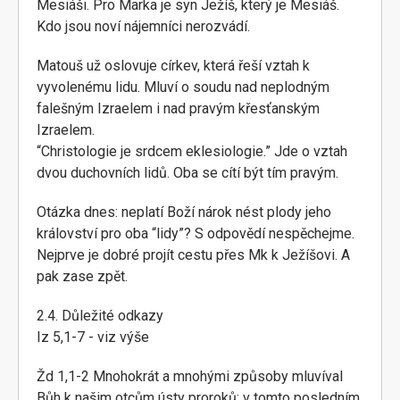
Mesiáši. Pro Marka je syn Ježíš, který je Mesiáš.
Kdo jsou noví nájemníci nerozvádí.
Matouš už oslovuje církev, která řeší vztah k
vyvolenému lidu. Mluví o soudu nad neplodným
falešným Izraelem i nad pravým křesťanským
Izraelem.
“Christologie je srdcem eklesiologie.” Jde o vztah
dvou duchovních lidů. Oba se cítí být tím pravým.
Otázka dnes: neplatí Boží nárok nést plody jeho
království pro oba “lidy”? S odpovědí nespěchejme.
Nejprve je dobré projít cestu přes Mk k Ježíšovi. A
pak zase zpět.
2.4. Důležité odkazy
Iz 5,1-7 - viz výše
Žd 1,1-2 Mnohokrát a mnohými způsoby mluvíval
Bůh k našim otcům ústy proroků; v tomto posledním