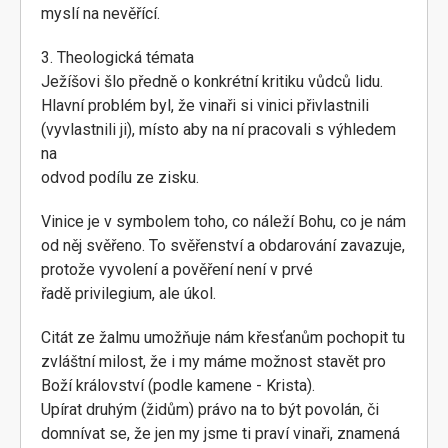
myslí na nevěřící.
3. Theologická témata
Ježíšovi šlo předně o konkrétní kritiku vůdců lidu.
Hlavní problém byl, že vinaři si vinici přivlastnili
(vyvlastnili ji), místo aby na ní pracovali s výhledem
na
odvod podílu ze zisku.
Vinice je v symbolem toho, co náleží Bohu, co je nám
od něj svěřeno. To svěřenství a obdarování zavazuje,
protože vyvolení a pověření není v prvé
řadě privilegium, ale úkol.
Citát ze žalmu umožňuje nám křesťanům pochopit tu
zvláštní milost, že i my máme možnost stavět pro
Boží království (podle kamene - Krista).
Upírat druhým (židům) právo na to být povolán, či
domnívat se, že jen my jsme ti praví vinaři, znamená