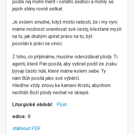
podle něj mohli měřit i ostatní zedníci a mohly se
jejich stěny rovně setkat.
Je ovšem smutné, když místo radosti, že i my nyní
máme možnost orientovat své cesty, křesťané myslí
na to, jak druhým upírat právo na to, být
povolán k práci na vinici.
Z toho, co přijímáme, musíme odevzdávat plody. Ti
agenti, které Pán posílá, aby vybrali podíl ze zisku
bývají často lidé, které máme kolem sebe. Ty
nám Bůh posílá jako své výběrčí.
Hleďme vždy znovu ke kameni Kristu, abychom
nechtěli Boží plody nechat ve sklepě.
Liturgické období
Půst
edice
8
stáhnout PDF