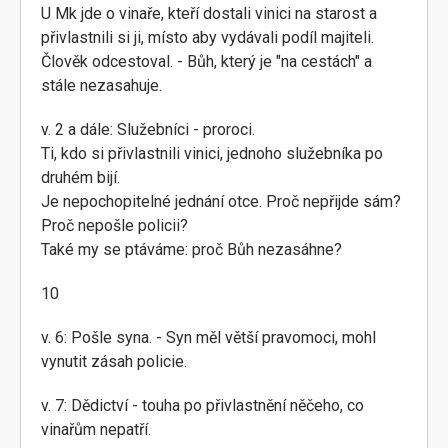
U Mk jde o vinaře, kteří dostali vinici na starost a
přivlastnili si ji, místo aby vydávali podíl majiteli.
Člověk odcestoval. - Bůh, který je "na cestách" a
stále nezasahuje.
v. 2 a dále: Služebníci - proroci.
Ti, kdo si přivlastnili vinici, jednoho služebníka po
druhém bijí.
Je nepochopitelné jednání otce. Proč nepřijde sám?
Proč nepošle policii?
Také my se ptáváme: proč Bůh nezasáhne?
10
v. 6: Pošle syna. - Syn měl větší pravomoci, mohl
vynutit zásah policie.
v. 7: Dědictví - touha po přivlastnění něčeho, co
vinařům nepatří.