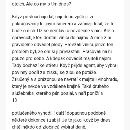
otcích. Ale co my s tím dnes?
Když poslouchají dál, najednou zjišťují, že
pokračování jde jiným směrem a začínají tušit, že to
bude o nich. Už se nemluví o nevděčné vinici. Ale o
správcích, kteří dostali vinici do nájmu. A měli z ní
pravidelně odvádět plody. Převzali vinici, jenže ten
problém byl, že oni si ji přivlastnili. Pracovali na ní
pouze pro sebe. A kdepak odvádět majiteli nájem.
Tady dochází ke střetu. Když přijde agent, aby vybral
povinný podíl ze zisku, se zlou se potáže.
Ztlučený a s prázdnou se navrátí k majiteli vinohradu,
který je někde ve vzdálené krajině. Také druhého
služebníka, kterého pán poslal, vinaři poníží a
13
potlučeného vyhodí. I další dopadnou podobně,
některé dokonce i zabijí. Je to jako, když by dnes
chtěl někdo od zločinců vybírat daně.