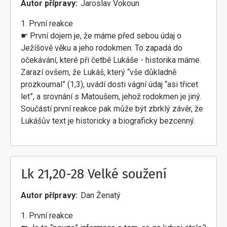
Autor přípravy
Jaroslav Vokoun
1. První reakce
☛ První dojem je, že máme před sebou údaj o
Ježíšově věku a jeho rodokmen. To zapadá do
očekávání, které při četbě Lukáše - historika máme.
Zarazí ovšem, že Lukáš, který “vše důkladně
prozkoumal” (1,3), uvádí dosti vágní údaj “asi třicet
let”, a srovnání s Matoušem, jehož rodokmen je jiný.
Součástí první reakce pak může být zbrklý závěr, že
Lukášův text je historicky a biograficky bezcenný.
Lk 21,20-28 Velké soužení
Autor přípravy
Dan Ženatý
1. První reakce