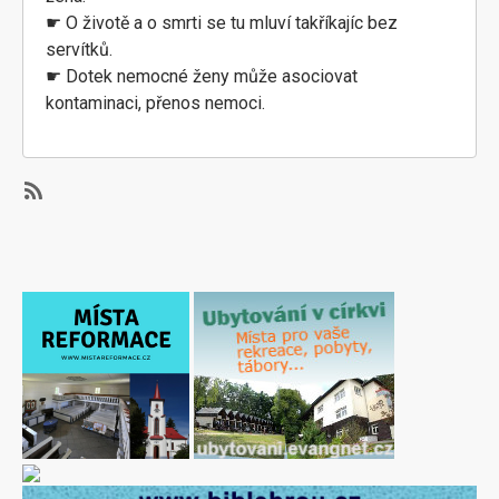
☛ O životě a o smrti se tu mluví takříkajíc bez
servítků.
☛ Dotek nemocné ženy může asociovat
kontaminaci, přenos nemoci.
SubscribeSubscribe
to
Advent