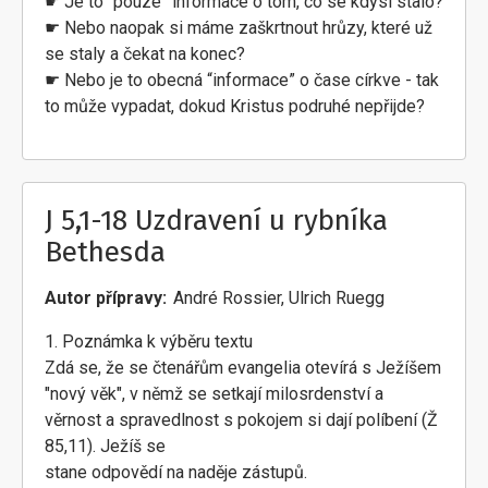
☛ Je to “pouze” informace o tom, co se kdysi stalo?
☛ Nebo naopak si máme zaškrtnout hrůzy, které už
se staly a čekat na konec?
☛ Nebo je to obecná “informace” o čase církve - tak
to může vypadat, dokud Kristus podruhé nepřijde?
J 5,1-18 Uzdravení u rybníka
Bethesda
Autor přípravy
André Rossier, Ulrich Ruegg
1. Poznámka k výběru textu
Zdá se, že se čtenářům evangelia otevírá s Ježíšem
"nový věk", v němž se setkají milosrdenství a
věrnost a spravedlnost s pokojem si dají políbení (Ž
85,11). Ježíš se
stane odpovědí na naděje zástupů.