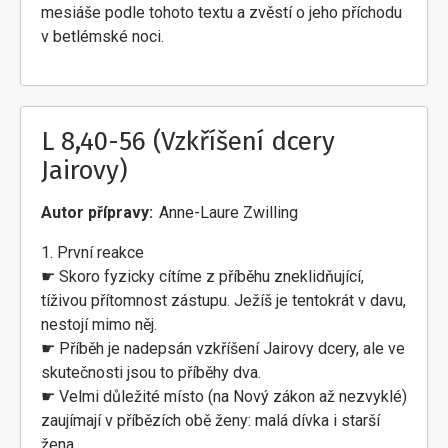
mesiáše podle tohoto textu a zvěstí o jeho příchodu
v betlémské noci.
L 8,40-56 (Vzkříšení dcery
Jairovy)
Autor přípravy
Anne-Laure Zwilling
1. První reakce
☛ Skoro fyzicky cítíme z příběhu zneklidňující,
tíživou přítomnost zástupu. Ježíš je tentokrát v davu,
nestojí mimo něj.
☛ Příběh je nadepsán vzkříšení Jairovy dcery, ale ve
skutečnosti jsou to příběhy dva.
☛ Velmi důležité místo (na Nový zákon až nezvyklé)
zaujímají v příbězích obě ženy: malá dívka i starší
žena.