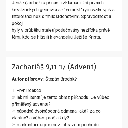
Jenže čas běží a přináší i zklamání. Od prvních
křesťanských generací se "věrnost" rýmovala spíš s
intolerancí než s "milosrdenstvím". Spravedlnost a
pokoj
byly v průběhu staletí potlačovány nezřídka právě
těmi, kdo se hlásili k evangeliu Ježíše Krista.
Zachariáš 9,11-17 (Advent)
Autor přípravy
Štěpán Brodský
1. První reakce
☞ jak militantní je tento obraz příchodu! Je vùbec
přiměřený adventu?
☞ nápadná dvojnásobná odměna; jaká? za co
vlastně? a vůbec proč a kdy?
☞ markantní rozpor mezi obrazem příchodu