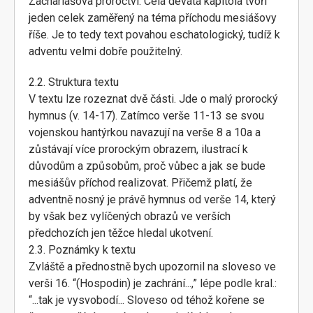
Zachariášova proroctví. Celá devátá kapitola tvoří
jeden celek zaměřený na téma příchodu mesiášovy
říše. Je to tedy text povahou eschatologický, tudíž k
adventu velmi dobře použitelný.
2.2. Struktura textu
V textu lze rozeznat dvě části. Jde o malý prorocký
hymnus (v. 14-17). Zatímco verše 11-13 se svou
vojenskou hantýrkou navazují na verše 8 a 10a a
zůstávají více prorockým obrazem, ilustrací k
důvodům a způsobům, proč vůbec a jak se bude
mesiášův příchod realizovat. Přičemž platí, že
adventně nosný je právě hymnus od verše 14, který
by však bez vylíčených obrazů ve verších
předchozích jen těžce hledal ukotvení.
2.3. Poznámky k textu
Zvláště a přednostně bych upozornil na sloveso ve
verši 16. “(Hospodin) je zachrání...,” lépe podle kral.:
“...tak je vysvobodí... Sloveso od téhož kořene se