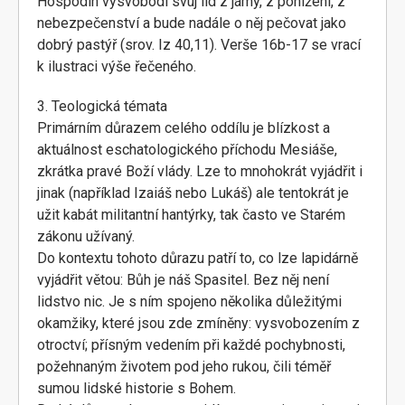
Hospodin vysvobodí svùj lid z jámy, z ponížení, z
nebezpečenství a bude nadále o něj pečovat jako
dobrý pastýř (srov. Iz 40,11). Verše 16b-17 se vrací
k ilustraci výše řečeného.
3. Teologická témata
Primárním důrazem celého oddílu je blízkost a
aktuálnost eschatologického příchodu Mesiáše,
zkrátka pravé Boží vlády. Lze to mnohokrát vyjádřit i
jinak (například Izaiáš nebo Lukáš) ale tentokrát je
užit kabát militantní hantýrky, tak často ve Starém
zákonu užívaný.
Do kontextu tohoto důrazu patří to, co lze lapidárně
vyjádřit větou: Bůh je náš Spasitel. Bez něj není
lidstvo nic. Je s ním spojeno několika důležitými
okamžiky, které jsou zde zmíněny: vysvobozením z
otroctví; přísným vedením při každé pochybnosti,
požehnaným životem pod jeho rukou, čili téměř
sumou lidské historie s Bohem.