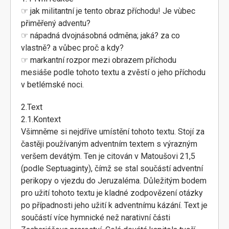
☞ jak militantní je tento obraz příchodu! Je vùbec
přiměřený adventu?
☞ nápadná dvojnásobná odměna; jaká? za co
vlastně? a vůbec proč a kdy?
☞ markantní rozpor mezi obrazem příchodu
mesiáše podle tohoto textu a zvěstí o jeho příchodu
v betlémské noci.
2.Text
2.1.Kontext
Všimněme si nejdříve umístění tohoto textu. Stojí za
častěji používaným adventním textem s výrazným
veršem devátým. Ten je citován v Matoušovi 21,5
(podle Septuaginty), čímž se stal součástí adventní
perikopy o vjezdu do Jeruzaléma. Důležitým bodem
pro užití tohoto textu je kladné zodpovězení otázky
po případnosti jeho užití k adventnímu kázání. Text je
součástí více hymnické než narativní části