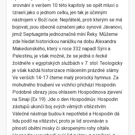
srovnání s veršem 10 této kapitoly se opět mluví o
Izraeli jako o jednom celku, jen tak je účinným
nástrojem v Boží ruce. Nepřátelé, proti kterým se má
bojovat, jsou obecně označeni jako synové Jávanovi,
jimiž Septuaginta jednoznačně míní Řeky. Můžeme
zde hledat historickou narážku na dobu Alexandra
Makedonského, který v roce 332 napadl Sýrii a
Palestinu, je však možné, že se jedná o řecké
žoldnéře v egyptských službách v 7. stol. Teologicky
je však každá historizace mlácením prázdné slámy.
Ve verších 14-17 čteme malý prorocký hymnus. Za
mohutného troubení ve vichřici přichází Hospodin.
Podobné obrazy jsou ohlasem Hospodinova zjevení
na Sinaji (Ex 19). Jde o den Hospodinův. Hospodin
zástupů ukončí boj svých věrných vítězstvím.
Válečné nástroje budou k nepotřebě a Hospodin dá
lidu podíl na vítězství, proto je lid srovnáván s
plností obětní misky či skropenými rohy oltáře.