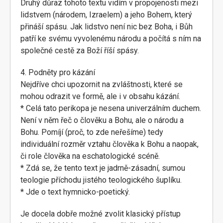
Druhý důraz tohoto textu vidím v propojenosti mezi
lidstvem (národem, Izraelem) a jeho Bohem, který
přináší spásu. Jak lidstvo není nic bez Boha, i Bůh
patří ke svému vyvolenému národu a počítá s ním na
společné cestě za Boží říší spásy.
4. Podněty pro kázání
Nejdříve chci upozornit na zvláštnosti, které se
mohou odrazit ve formě, ale i v obsahu kázání.
* Celá tato perikopa je nesena univerzálním duchem.
Není v něm řeč o člověku a Bohu, ale o národu a
Bohu. Pomíjí (proč, to zde neřešíme) tedy
individuální rozměr vztahu člověka k Bohu a naopak,
či role člověka na eschatologické scéně.
* Zdá se, že tento text je jadrně-zásadní, sumou
teologie příchodu jistého teologického šuplíku.
* Jde o text hymnicko-poetický.
Je docela dobře možné zvolit klasický přístup