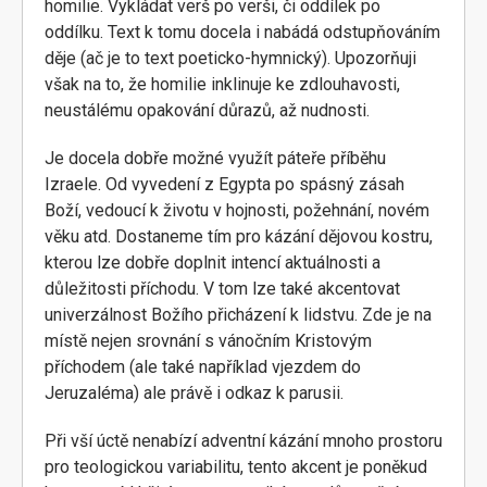
homilie. Vykládat verš po verši, či oddílek po
oddílku. Text k tomu docela i nabádá odstupňováním
děje (ač je to text poeticko-hymnický). Upozorňuji
však na to, že homilie inklinuje ke zdlouhavosti,
neustálému opakování důrazů, až nudnosti.
Je docela dobře možné využít páteře příběhu
Izraele. Od vyvedení z Egypta po spásný zásah
Boží, vedoucí k životu v hojnosti, požehnání, novém
věku atd. Dostaneme tím pro kázání dějovou kostru,
kterou lze dobře doplnit intencí aktuálnosti a
důležitosti příchodu. V tom lze také akcentovat
univerzálnost Božího přicházení k lidstvu. Zde je na
místě nejen srovnání s vánočním Kristovým
příchodem (ale také například vjezdem do
Jeruzaléma) ale právě i odkaz k parusii.
Při vší úctě nenabízí adventní kázání mnoho prostoru
pro teologickou variabilitu, tento akcent je poněkud