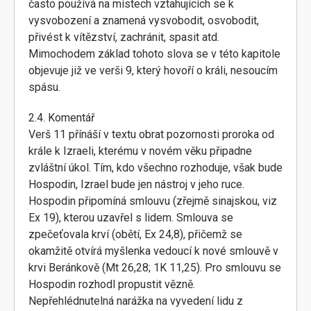
často používá na místech vztahujících se k
vysvobození a znamená vysvobodit, osvobodit,
přivést k vítězství, zachránit, spasit atd.
Mimochodem základ tohoto slova se v této kapitole
objevuje již ve verši 9, který hovoří o králi, nesoucím
spásu.
2.4. Komentář
Verš 11 přínáší v textu obrat pozornosti proroka od
krále k Izraeli, kterému v novém věku připadne
zvláštní úkol. Tím, kdo všechno rozhoduje, však bude
Hospodin, Izrael bude jen nástroj v jeho ruce.
Hospodin připomíná smlouvu (zřejmě sinajskou, viz
Ex 19), kterou uzavřel s lidem. Smlouva se
zpečeťovala krví (obětí, Ex 24,8), přičemž se
okamžitě otvírá myšlenka vedoucí k nové smlouvě v
krvi Beránkově (Mt 26,28; 1K 11,25). Pro smlouvu se
Hospodin rozhodl propustit vězně.
Nepřehlédnutelná narážka na vyvedení lidu z