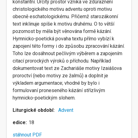
konstantní. Určitý prostor vzniká ve zdůraznění
christologického motivu adventu oproti motivu
obecně eschatologickému. Přičemž starozákonní
text inklinuje spíše k motivu druhému. O to větší
pozornost by měla být věnována formě kázání.
Hymnicko-poetická povaha textu přímo vybízí k
zapojení této formy i do způsobu zpracování kázání.
Toho lze dosáhnout pečlivým výběrem a zapojením
citací prorockých výroků o příchodu. Například
dokumentovat text ze Zachariáše motivy Izaiášova
proroctví (nebo motivy ze žalmů) a doplnit je
výkladem argumentace; vhodné by bylo i
formulovaní proneseného kázání střízlivým
hymnicko-poetickým slohem.
Liturgické období
Advent
edice
18
stáhnout PDF