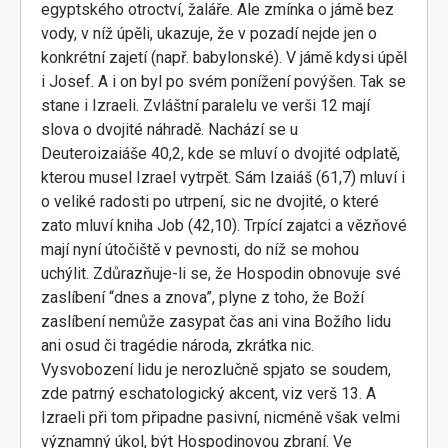
egyptského otroctví, žaláře. Ale zmínka o jámě bez
vody, v níž úpěli, ukazuje, že v pozadí nejde jen o
konkrétní zajetí (např. babylonské). V jámě kdysi úpěl
i Josef. A i on byl po svém ponížení povýšen. Tak se
stane i Izraeli. Zvláštní paralelu ve verši 12 mají
slova o dvojité náhradě. Nachází se u
Deuteroizaiáše 40,2, kde se mluví o dvojité odplatě,
kterou musel Izrael vytrpět. Sám Izaiáš (61,7) mluví i
o veliké radosti po utrpení, sic ne dvojité, o které
zato mluví kniha Job (42,10). Trpící zajatci a vězňové
mají nyní útočiště v pevnosti, do níž se mohou
uchýlit. Zdůrazňuje-li se, že Hospodin obnovuje své
zaslíbení “dnes a znova”, plyne z toho, že Boží
zaslíbení nemůže zasypat čas ani vina Božího lidu
ani osud či tragédie národa, zkrátka nic.
Vysvobození lidu je nerozlučně spjato se soudem,
zde patrný eschatologický akcent, viz verš 13. A
Izraeli při tom připadne pasivní, nicméně však velmi
významný úkol, být Hospodinovou zbraní. Ve