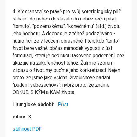
4. Křesťanství se právě pro svůj soteriologický pilíř
sahající do nebes dostávalo do nebezpečí upírat
"tomuto", "pozemskému", "konečnému" (atd.) životu
jeho hodnotu. A dodnes je z téhož podezříváno -
nutno říci, že v lecčem oprávněně. I ten, kdo "tento"
život bere vážně, občas mimoděk vypustí z úst
formulaci, která je dědičkou takového podcenění, což
ukazuje na zakořeněnost téhož. Žalm je vzorem
zápasu o život, my buďme jeho konkretizací. Nejen
proto, že jsme jako všichni živočichové nadáni
"pudem sebezáchovy", nýbrž proto, že známe
ODKUD, S KÝM a KAM života.
Liturgické období
Půst
edice
3
stáhnout PDF