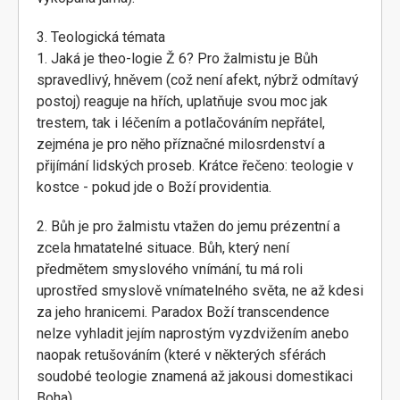
3. Teologická témata
1. Jaká je theo-logie Ž 6? Pro žalmistu je Bůh
spravedlivý, hněvem (což není afekt, nýbrž odmítavý
postoj) reaguje na hřích, uplatňuje svou moc jak
trestem, tak i léčením a potlačováním nepřátel,
zejména je pro něho příznačné milosrdenství a
přijímání lidských proseb. Krátce řečeno: teologie v
kostce - pokud jde o Boží providentia.
2. Bůh je pro žalmistu vtažen do jemu prézentní a
zcela hmatatelné situace. Bůh, který není
předmětem smyslového vnímání, tu má roli
uprostřed smyslově vnímatelného světa, ne až kdesi
za jeho hranicemi. Paradox Boží transcendence
nelze vyhladit jejím naprostým vyzdvižením anebo
naopak retušováním (které v některých sférách
soudobé teologie znamená až jakousi domestikaci
Boha).