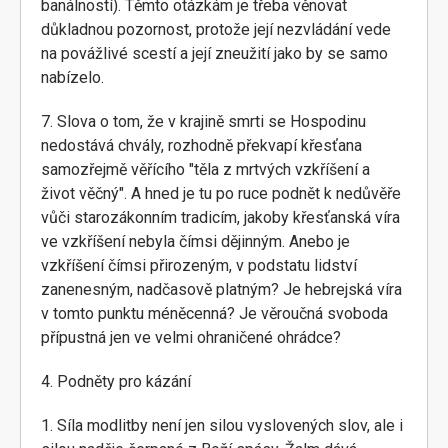
banálností). Těmto otázkám je třeba věnovat
důkladnou pozornost, protože její nezvládání vede
na povážlivé scestí a její zneužití jako by se samo
nabízelo.
7. Slova o tom, že v krajině smrti se Hospodinu
nedostává chvály, rozhodně překvapí křesťana
samozřejmě věřícího "těla z mrtvých vzkříšení a
život věčný". A hned je tu po ruce podnět k nedůvěře
vůči starozákonním tradicím, jakoby křesťanská víra
ve vzkříšení nebyla čímsi dějinným. Anebo je
vzkříšení čímsi přirozeným, v podstatu lidství
zanenesným, nadčasově platným? Je hebrejská víra
v tomto punktu méněcenná? Je věroučná svoboda
přípustná jen ve velmi ohraničené ohrádce?
4. Podněty pro kázání
1. Síla modlitby není jen silou vyslovených slov, ale i