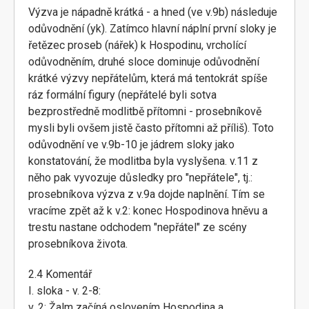
Výzva je nápadně krátká - a hned (ve v.9b) následuje
odůvodnění (yk). Zatímco hlavní náplní první sloky je
řetězec proseb (nářek) k Hospodinu, vrcholící
odůvodněním, druhé sloce dominuje odůvodnění
krátké výzvy nepřátelům, která má tentokrát spíše
ráz formální figury (nepřátelé byli sotva
bezprostředně modlitbě přítomni - prosebníkově
mysli byli ovšem jistě často přítomni až příliš). Toto
odůvodnění ve v.9b-10 je jádrem sloky jako
konstatování, že modlitba byla vyslyšena. v.11 z
něho pak vyvozuje důsledky pro "nepřátele", tj.:
prosebníkova výzva z v.9a dojde naplnění. Tím se
vracíme zpět až k v.2: konec Hospodinova hněvu a
trestu nastane odchodem "nepřátel" ze scény
prosebníkova života.
2.4 Komentář
I. sloka - v. 2-8:
v. 2: Žalm začíná oslovením Hospodina a