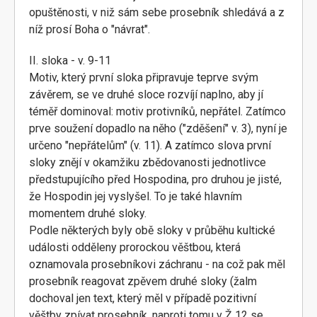
opuštěnosti, v niž sám sebe prosebník shledává a z
níž prosí Boha o "návrat".
II. sloka - v. 9-11
Motiv, který první sloka připravuje teprve svým
závěrem, se ve druhé sloce rozvíjí naplno, aby jí
téměř dominoval: motiv protivníků, nepřátel. Zatímco
prve soužení dopadlo na něho ("zděšení" v. 3), nyní je
určeno "nepřátelům" (v. 11). A zatímco slova první
sloky znějí v okamžiku zbědovanosti jednotlivce
předstupujícího před Hospodina, pro druhou je jisté,
že Hospodin jej vyslyšel. To je také hlavním
momentem druhé sloky.
Podle některých byly obě sloky v průběhu kultické
události odděleny prorockou věštbou, která
oznamovala prosebníkovi záchranu - na což pak měl
prosebník reagovat zpěvem druhé sloky (žalm
dochoval jen text, který měl v případě pozitivní
věštby zpívat prosebník, naproti tomu v Ž 12 se