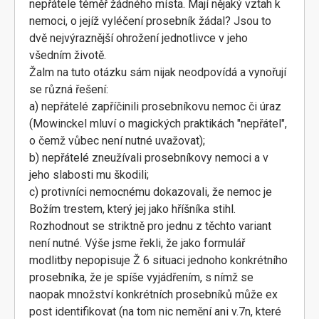
nepřátele téměř žádného místa. Mají nějaký vztah k
nemoci, o jejíž vyléčení prosebník žádal? Jsou to
dvě nejvýraznější ohrožení jednotlivce v jeho
všedním životě.
Žalm na tuto otázku sám nijak neodpovídá a vynořují
se různá řešení:
a) nepřátelé zapříčinili prosebníkovu nemoc či úraz
(Mowinckel mluví o magických praktikách "nepřátel",
o čemž vůbec není nutné uvažovat);
b) nepřátelé zneužívali prosebníkovy nemoci a v
jeho slabosti mu škodili;
c) protivníci nemocnému dokazovali, že nemoc je
Božím trestem, který jej jako hříšníka stihl.
Rozhodnout se striktně pro jednu z těchto variant
není nutné. Výše jsme řekli, že jako formulář
modlitby nepopisuje Ž 6 situaci jednoho konkrétního
prosebníka, že je spíše vyjádřením, s nímž se
naopak množství konkrétních prosebníků může ex
post identifikovat (na tom nic nemění ani v.7n, které