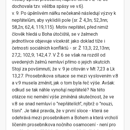
dochovala tzv. věštba spásy ve v.6).
v. 9: Po úpěnlivém nářku nečekaně následují výzvy k
nepřátelům, aby vyklidili pole (sr. Ž 4,3n; 52,3nn;
58,2n; 62,4; 119,115). Motiv nepřátel, před nimiž
člověk hledá u Boha útočiště, se v žalmech
jednotlivce objevuje vícekrát: jako doklad tíže i
četnosti sociálních konfliktů - sr. Ž 13,3; 22,13nn;
27,2; 102,9; 142,4.7. V Ž 6 se však na rozdíl od
uvedených žalmů nemluví přímo o jejich skutcích.
Stojí za povšimnutí, že v. 9 je citován v Mt 7,23 a Lk
13,27. Prosebníkova situace se mezi vyslovením v.8
a v.9 musela změnit, jak o tom byla řeč výše. Avšak:
odkud se tak náhle vynořují nepřátelé? Na této
otázce nic nemění výše zmíněná skutečnost, že ve
v.8 se snad nemluví o "nepřátelích", nýbrž o "nouzi,
tísni". Je také pravda, že v první sloce - která se
odehrává mezi prosebníkem a Bohem a která vrcholí
líčením prosebníkova nočního osamocení - není pro