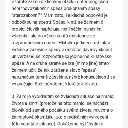
v tomto žalmu o klíčovou otázku soteriologickou:
není "novozákonní" spása překonáním spásy
"starozákonní"? Mám zato, že kladná odpověď je
odbočkou na scestí. Spása, k níž se žalmem 6
prosící člověk napřahuje, není něčím banálním,
všedním, ale do všech koutů existence se
rozprostírajícím darem. Hluboká jedinečnost takto
viděné a zažívané spásy existence dává vyniknout
univerzálně se rozprostírající jedinečné kristovské
spáse. A na druhé straně se lze (mimo jiné) tímto
žalmem učit, že tak zatížené slovo "spása"
neoznačuje temně zásvětné, nýbrž kontinuálností se
vyznačující Boží působení, které je k životu.
3. Žalm je vybídnutím ke zvládnutí situace na hranici
života a smrti (protože na této hranici se nachází
člověk od samého počátku svého života, mluvme o
žalmistově okamžiku jako o radikálním vyhrocení
této neustálé situace). Dokážeme být "bytím k