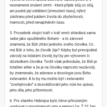
neznamená zrušení smrti - která přijde stůj co stůj,
ani pouhé její oddálení (zmnožení času), nýbrž
záchranu před pádem života do zbytečnosti,
marnosti, před nenaplněním času.
5. Prosebník stojící tváří v tvář smrti shledává sama
sebe jako opuštěného Bohem - a to zároveň
znamená, že Bůh ztrácí jednoho svého člověka. Co
má Bůh z toho, že člověk žije? Kdyby byl principiálně
závislý na lidském životě, byl by jen výtvorem či
důsledkem člověka. Tvrdit však jednoduše, že Bůh je
totaliter aliter a že je na člověku naprosto nezávislý,
by znamenalo, že adorace a doxologie jsou Bohu
irelevantní. A to by mu mohlo být i irelevantní
"zveřejňování" a dosvědčování jeho vůle ke spáse,
jeho díla, jeho přítomnosti.
6. Pro starého Hebrejce bylo čímsi přirozeným
uvažovat o provázanosti viny a nemoci (sr. Ž 32,1nn;