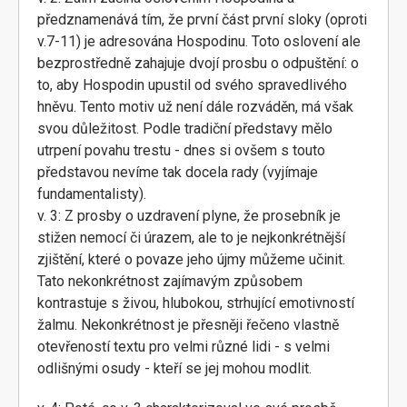
předznamenává tím, že první část první sloky (oproti
v.7-11) je adresována Hospodinu. Toto oslovení ale
bezprostředně zahajuje dvojí prosbu o odpuštění: o
to, aby Hospodin upustil od svého spravedlivého
hněvu. Tento motiv už není dále rozváděn, má však
svou důležitost. Podle tradiční představy mělo
utrpení povahu trestu - dnes si ovšem s touto
představou nevíme tak docela rady (vyjímaje
fundamentalisty).
v. 3: Z prosby o uzdravení plyne, že prosebník je
stižen nemocí či úrazem, ale to je nejkonkrétnější
zjištění, které o povaze jeho újmy můžeme učinit.
Tato nekonkrétnost zajímavým způsobem
kontrastuje s živou, hlubokou, strhující emotivností
žalmu. Nekonkrétnost je přesněji řečeno vlastně
otevřeností textu pro velmi různé lidi - s velmi
odlišnými osudy - kteří se jej mohou modlit.