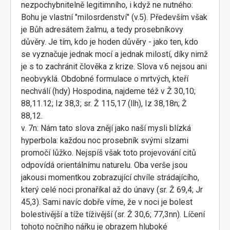
nezpochybnitelně legitimního, i když ne nutného:
Bohu je vlastní "milosrdenství" (v.5). Především však
je Bůh adresátem žalmu, a tedy prosebníkovy
důvěry. Je tím, kdo je hoden důvěry - jako ten, kdo
se vyznačuje jednak mocí a jednak milostí, díky nimž
je s to zachránit člověka z krize. Slova v.6 nejsou ani
neobvyklá. Obdobné formulace o mrtvých, kteří
nechválí (hdy) Hospodina, najdeme též v Ž 30,10;
88,11.12; Iz 38,3; sr. Ž 115,17 (llh), Iz 38,18n; Ž
88,12.
v. 7n: Nám tato slova znějí jako naší mysli blízká
hyperbola: každou noc prosebník svými slzami
promočí lůžko. Nejspíš však toto projevování citů
odpovídá orientálnímu naturelu. Oba verše jsou
jakousi momentkou zobrazující chvíle strádajícího,
který celé noci pronaříkal až do únavy (sr. Ž 69,4; Jr
45,3). Sami navíc dobře víme, že v noci je bolest
bolestivější a tíže tíživější (sr. Ž 30,6; 77,3nn). Líčení
tohoto nočního nářku je obrazem hluboké