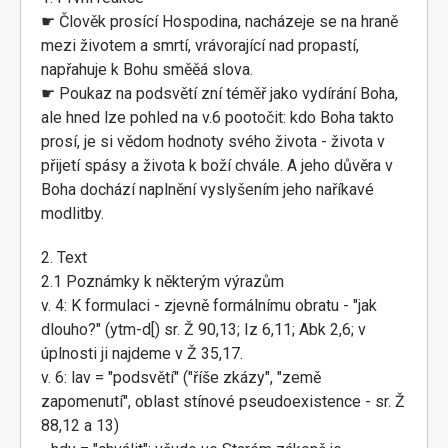
☛ Člověk prosící Hospodina, nacházeje se na hraně
mezi životem a smrtí, vrávorající nad propastí,
napřahuje k Bohu směěá slova.
☛ Poukaz na podsvětí zní téměř jako vydírání Boha,
ale hned lze pohled na v.6 pootočit: kdo Boha takto
prosí, je si vědom hodnoty svého života - života v
přijetí spásy a života k boží chvále. A jeho důvěra v
Boha dochází naplnění vyslyšením jeho naříkavé
modlitby.
2. Text
2.1 Poznámky k některým výrazům
v. 4: K formulaci - zjevně formálnímu obratu - "jak
dlouho?" (ytm-d[) sr. Ž 90,13; Iz 6,11; Abk 2,6; v
úplnosti ji najdeme v Ž 35,17.
v. 6: lav = "podsvětí" ("říše zkázy", "země
zapomenutí", oblast stínové pseudoexistence - sr. Ž
88,12 a 13)