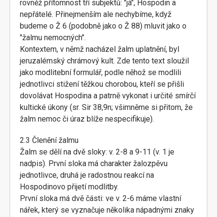
rovněž přítomnost tří subjektů: "já", Hospodin a
nepřátelé. Přinejmenším ale nechybíme, když
budeme o Ž 6 (podobně jako o Ž 88) mluvit jako o
"žalmu nemocných".
Kontextem, v němž nacházel žalm uplatnění, byl
jeruzalémský chrámový kult. Zde tento text sloužil
jako modlitební formulář, podle něhož se modlili
jednotlivci stižení těžkou chorobou, kteří se přišli
dovolávat Hospodina a patrně vykonat i určité smírčí
kultické úkony (sr. Sir 38,9n; všimněme si přitom, že
žalm nemoc či úraz blíže nespecifikuje).
2.3 Členění žalmu
Žalm se dělí na dvě sloky: v. 2-8 a 9-11 (v. 1 je
nadpis). První sloka má charakter žalozpěvu
jednotlivce, druhá je radostnou reakcí na
Hospodinovo přijetí modlitby.
První sloka má dvě části: ve v. 2-6 máme vlastní
nářek, který se vyznačuje několika nápadnými znaky