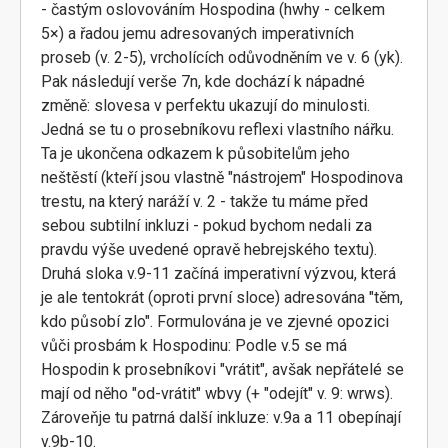
- častým oslovováním Hospodina (hwhy - celkem
5×) a řadou jemu adresovaných imperativních
proseb (v. 2-5), vrcholících odůvodněním ve v. 6 (yk).
Pak následují verše 7n, kde dochází k nápadné
změně: slovesa v perfektu ukazují do minulosti.
Jedná se tu o prosebníkovu reflexi vlastního nářku.
Ta je ukončena odkazem k působitelům jeho
neštěstí (kteří jsou vlastně "nástrojem" Hospodinova
trestu, na který naráží v. 2 - takže tu máme před
sebou subtilní inkluzi - pokud bychom nedali za
pravdu výše uvedené opravě hebrejského textu).
Druhá sloka v.9-11 začíná imperativní výzvou, která
je ale tentokrát (oproti první sloce) adresována "těm,
kdo působí zlo". Formulována je ve zjevné opozici
vůči prosbám k Hospodinu: Podle v.5 se má
Hospodin k prosebníkovi "vrátit", avšak nepřátelé se
mají od něho "od-vrátit" wbvy (+ "odejít" v. 9: wrws).
Zároveňje tu patrná další inkluze: v.9a a 11 obepínají
v.9b-10.