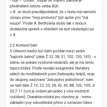
- hdy = "chválit": všude ve Starém zákoně je
předmětem tohoto verba Bůh.
v. 8: Je dosti pravděpodobné, že v textu má namísto
výrazu yrrwc "moji protivníci" být spíše yrrc "má
nouze". Podle A. Bertholeta došlo tak v textu k
dodatečné úpravě s ohledem na text následující po
v. 8.
2.2 Kontext/žánr
V církevní tradici byl žalm počítán mezi sedm
"kajících žalmů" (dále Ž 32; 38; 51; 102; 130; 143) - v
žalmu se pokání výslovně neobráží, ale je mu tento
topos blízký. Podle novější exegetické literatury
náleží do modlitebních písní (hebrejsky twlpt), resp.
do skupiny, nazývané "žalozpěvy jednotlivce", kam
se řadí dále Ž 13; 22; 35; 38; 42; 43; 88; 102; 109; Jr
20,7-11 (což je ovšem jen jedno z více možných
rozlišení). Charakteristická pro všechny je - mimo
základní rysy odvoditelné přímo z označení žánru -