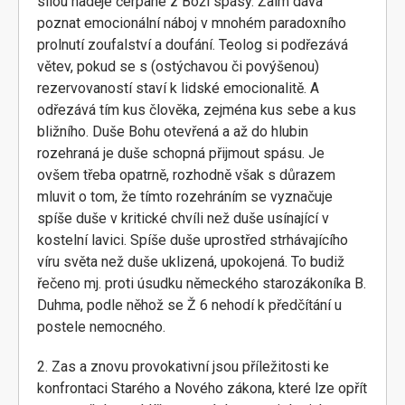
silou naděje čerpané z Boží spásy. Žalm dává
poznat emocionální náboj v mnohém paradoxního
prolnutí zoufalství a doufání. Teolog si podřezává
větev, pokud se s (ostýchavou či povýšenou)
rezervovaností staví k lidské emocionalitě. A
odřezává tím kus člověka, zejména kus sebe a kus
bližního. Duše Bohu otevřená a až do hlubin
rozehraná je duše schopná přijmout spásu. Je
ovšem třeba opatrně, rozhodně však s důrazem
mluvit o tom, že tímto rozehráním se vyznačuje
spíše duše v kritické chvíli než duše usínající v
kostelní lavici. Spíše duše uprostřed strhávajícího
víru světa než duše uklizená, upokojená. To budiž
řečeno mj. proti úsudku německého starozákoníka B.
Duhma, podle něhož se Ž 6 nehodí k předčítání u
postele nemocného.
2. Zas a znovu provokativní jsou příležitosti ke
konfrontaci Starého a Nového zákona, které lze opřít