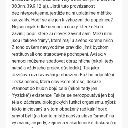
38,3nn; 39,9.12 aj.). Jistě tuto provázanost
dezinterpretujeme, jestliže na ni uplatníme měřítko
kauzality. Hodí se ale jen k vyhození do popelnice?
Nejsou nijak řídké nemoci a úrazy, které někdo
zavinil, popř. které si člověk zavinil sám. Mezi nimi
jsou i takové "rány", které mají u svého kořene hřích.
Z toho ovšem nevyvodíme pravidlo, jímž bychom
restituovali ono starodávné pochopení. Avšak: v
nemoci můžeme spatřovat obraz hříchu (nikoli tedy
nutně a vždy jeho projev, důsledek). Tak jako
Ježíšovo uzdravování je obrazem Božího odpuštění.
Těžká nemoc, která člověkem otřese, dokáže
vtáhnout do hlubin bojů celé (nikoli tedy jen
"fyzické") existence. Takže se nerozpoutává jen boj
těla o záchranu biologických funkcí organismu, nýbrž
takto iniciovaný a v tom obsažený radikální boj o
smysl bytí (na tomto místě nabývá slovo "smysl" na
významu, ač jindy, zejména v akademické diskusi čpí