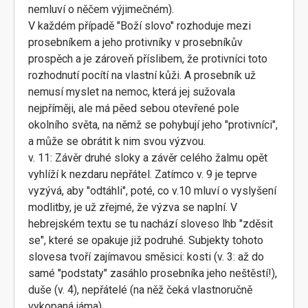
nemluví o něčem výjimečném).
V každém případě "Boží slovo" rozhoduje mezi
prosebníkem a jeho protivníky v prosebníkův
prospěch a je zároveň příslibem, že protivníci toto
rozhodnutí pocítí na vlastní kůži. A prosebník už
nemusí myslet na nemoc, která jej sužovala
nejpříměji, ale má pěed sebou otevřené pole
okolního světa, na němž se pohybují jeho "protivníci",
a může se obrátit k nim svou výzvou.
v. 11: Závěr druhé sloky a závěr celého žalmu opět
vyhlíží k nezdaru nepřátel. Zatímco v. 9 je teprve
vyzývá, aby "odtáhli", poté, co v.10 mluví o vyslyšení
modlitby, je už zřejmé, že výzva se naplní. V
hebrejském textu se tu nachází sloveso lhb "zděsit
se", které se opakuje již podruhé. Subjekty tohoto
slovesa tvoří zajímavou směsici: kosti (v. 3: až do
samé "podstaty" zasáhlo prosebníka jeho neštěstí!),
duše (v. 4), nepřátelé (na něž čeká vlastnoručně
vykopaná jáma).