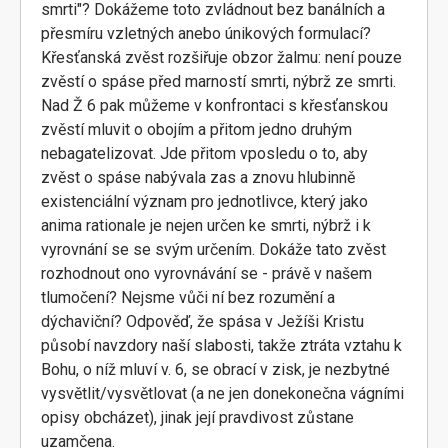
smrti"? Dokážeme toto zvládnout bez banálních a
přesmíru vzletných anebo únikových formulací?
Křesťanská zvěst rozšiřuje obzor žalmu: není pouze
zvěstí o spáse před marností smrti, nýbrž ze smrti.
Nad Ž 6 pak můžeme v konfrontaci s křesťanskou
zvěstí mluvit o obojím a přitom jedno druhým
nebagatelizovat. Jde přitom vposledu o to, aby
zvěst o spáse nabývala zas a znovu hlubinně
existenciální význam pro jednotlivce, který jako
anima rationale je nejen určen ke smrti, nýbrž i k
vyrovnání se se svým určením. Dokáže tato zvěst
rozhodnout ono vyrovnávání se - právě v našem
tlumočení? Nejsme vůči ní bez rozumění a
dýchaviční? Odpověď, že spása v Ježíši Kristu
působí navzdory naší slabosti, takže ztráta vztahu k
Bohu, o níž mluví v. 6, se obrací v zisk, je nezbytné
vysvětlit/vysvětlovat (a ne jen donekonečna vágními
opisy obcházet), jinak její pravdivost zůstane
uzamčena.