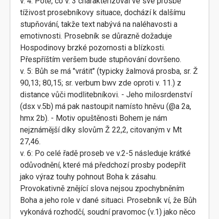
v. 4: Poté, co v. 3 charakterizoval ve své prosbě
tíživost prosebníkovy situace, dochází k dalšímu
stupňování, takže text nabývá na naléhavosti a
emotivnosti. Prosebník se důrazně dožaduje
Hospodinovy brzké pozornosti a blízkosti.
Přespříštím veršem bude stupňování dovršeno.
v. 5: Bůh se má "vrátit" (typicky žalmová prosba, sr. Ž
90,13; 80,15; sr. verbum bwv zde oproti v. 11.) z
distance vůči modlitebníkovi. - Jeho milosrdenství
(dsx v.5b) má pak nastoupit namísto hněvu (@a 2a,
hmx 2b). - Motiv opuštěnosti Bohem je nám
nejznámější díky slovům Ž 22,2, citovaným v Mt
27,46.
v. 6: Po celé řadě proseb ve v.2-5 následuje krátké
odůvodnění, které má předchozí prosby podepřít
jako výraz touhy pohnout Boha k zásahu.
Provokativně znějící slova nejsou zpochybněním
Boha a jeho role v dané situaci. Prosebník ví, že Bůh
vykonává rozhodčí, soudní pravomoc (v.1) jako něco