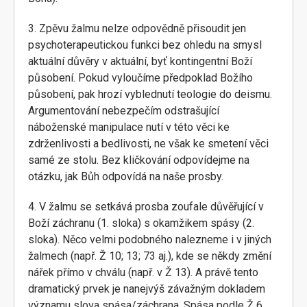
3. Zpěvu žalmu nelze odpovědně přisoudit jen
psychoterapeutickou funkci bez ohledu na smysl
aktuální důvěry v aktuální, byť kontingentní Boží
působení. Pokud vyloučíme předpoklad Božího
působení, pak hrozí vyblednutí teologie do deismu.
Argumentování nebezpečím odstrašující
náboženské manipulace nutí v této věci ke
zdrženlivosti a bedlivosti, ne však ke smetení věci
samé ze stolu. Bez kličkování odpovídejme na
otázku, jak Bůh odpovídá na naše prosby.
4. V žalmu se setkává prosba zoufale důvěřující v
Boží záchranu (1. sloka) s okamžikem spásy (2.
sloka). Něco velmi podobného nalezneme i v jiných
žalmech (např. Ž 10; 13; 73 aj.), kde se někdy změní
nářek přímo v chválu (např. v Ž 13). A právě tento
dramatický prvek je nanejvýš závažným dokladem
významu slova spása/záchrana. Spása podle Ž 6