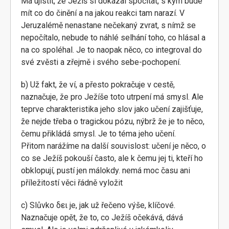
Má ujistit, že Ježíš si dokázal spočítat, s kým bude
mít co do činění a na jakou reakci tam narazí. V
Jeruzalémě nenastane nečekaný zvrat, s nímž se
nepočítalo, nebude to náhlé selhání toho, co hlásal a
na co spoléhal. Je to naopak něco, co integroval do
své zvěsti a zřejmě i svého sebe-pochopení.
b) Už fakt, že ví, a přesto pokračuje v cestě,
naznačuje, že pro Ježíše toto utrpení má smysl. Ale
teprve charakteristika jeho slov jako učení zajišťuje,
že nejde třeba o tragickou pózu, nýbrž že je to něco,
čemu přikládá smysl. Je to téma jeho učení.
Přitom narážíme na další souvislost: učení je něco, o
co se Ježíš pokouší často, ale k čemu jej ti, kteří ho
obklopují, pustí jen málokdy. nemá moc času ani
příležitostí věci řádně vyložit
c) Slůvko δει je, jak už řečeno výše, klíčové.
Naznačuje opět, že to, co Ježíš očekává, dává