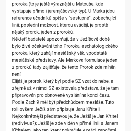
proroka (to je ještě výraznější u Matouše, kde
vystupuje přímo i jeremjášovský typ). U Marka jdou
reference učedníků spíše v "sestupné", zobecňující
linii: poslední možnost, kterou uvádějí, je prostě
nějaký prorok, jeden z proroků.
Někteří badatelé upozorňují, že v Ježíšově době
bylo živé očekávání toho Proroka, eschatologického
proroka, který zahájí mesiášský věk, vpodstatě
mesiášské představy. Ale Markova formulace jeden
z proroků tady zajišťuje, že tento Prorok zde míněn
není.
Elijáš je prorok, který byl podle SZ vzat do nebe, a
zřejmě už v rámci SZ existovala představa, že je tam
připravován pro obnovené vyslání na konci času.
Podle Zach 9 měl být předchůdcem mesiáše. Tuto
roli ovšem Ježíš sám připisuje Janu Křtiteli.
Nejkonkrétnější představou je, že Ježíš je Jan Křtitel
(redivivus?); Ježíš je zde viděn v přímé linii s Janem
Křtitelem, jako ten, který pokračuje v práci započaté