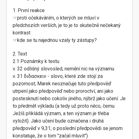
1. První reakce
☞proti očekáváním, o kterých se mluví v
předchozích verších, je to je to skutečně nečekaný
kontrast
☞kde se tu najednou vzaly ty zástupy?
2. Text
2.1 Poznámky k textu
v. 32 odlišný slovosled, nemění nic na významu
v. 31 διδασκειν - slovo, které zde stojí za
pozornost; Marek neoznačuje tuto předpověď
utrpení jako předpověď nebo proroctví, ani jako
postesknutí nebo cokoliv jiného, nýbrž jako učení. Je
to předmět výkladu (a tedy už proto něco, čemu
Ježíš přikládá význam, a ten význam je třeba
vyložit). Jako učení bude označena i druhá
předpověď v 9,31; o poslední předpovědi se jenom
konstatuje, že o tom "začal mluvit").