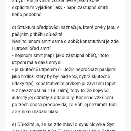
smysl. Ale je velmi zdrženlivé v jakémkoliv
explicitním vyjádření jaký - např. zástupné smrti
nebo podobně.
d) Struktura předpovědi naznačuje, které prvky jsou v
pašijním příběhu důležité.
Není to jenom smrt sama o sobě; konstitutivní je zde
i utrpení před smrtí
- nejenom smrt (např. jako zástupná oběť), i toto
utrpení má a dává smysl
- je skutečně utrpením (= Ježíš neprochází pašijemi
jako hrdina, který by byl nad věcí, nýbrž skutečně
lidsky trpí); konstitutivním prvkem je zavržení (opět
viz návaznost na 118. žalm), tedy to, že nejvyšší
autority jej odmítly a odsoudily. Konečně vzkříšení
po třech dnech předpovídá, že Bůh jej nezamítl, Bůh
se k němu nadále hlásí.
e) Důležité je, že se zde mluví o synu člověka. Syn