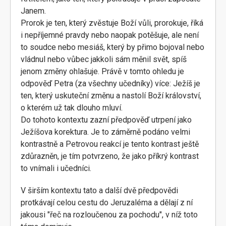
Janem.
Prorok je ten, který zvěstuje Boží vůli, prorokuje, říká
i nepříjemné pravdy nebo naopak potěšuje, ale není
to soudce nebo mesiáš, který by přimo bojoval nebo
vládnul nebo vůbec jakkoli sám měnil svět, spíš
jenom změny ohlašuje. Právě v tomto ohledu je
odpověď Petra (za všechny učedníky) více: Ježíš je
ten, který uskuteční změnu a nastolí Boží království,
o kterém už tak dlouho mluví.
Do tohoto kontextu zazní předpověď utrpení jako
Ježíšova korektura. Je to záměrně podáno velmi
kontrastně a Petrovou reakcí je tento kontrast ještě
zdůrazněn, je tím potvrzeno, že jako příkrý kontrast
to vnímali i učedníci.
V širším kontextu tato a další dvě předpovědi
protkávají celou cestu do Jeruzaléma a dělají z ní
jakousi "řeč na rozloučenou za pochodu", v níž toto