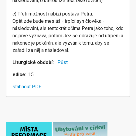
následování, o kterou lze text také rozšířit)
c) Třetí možnost nabízí postava Petra:
Opět zde bude mesiáš - trpící syn člověka -
následování, ale tentokrát očima Petra jako toho, kdo
nejprve vyznává, potom Ježíše odrazuje od utrpení a
nakonec je pokárán, ale vyzván k tomu, aby se
zařadil za něj a následoval.
Liturgické období
Půst
edice
15
stáhnout PDF