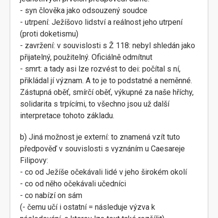
- syn člověka jako odsouzený soudce
- utrpení: Ježíšovo lidství a reálnost jeho utrpení
(proti doketismu)
- zavržení: v souvislosti s Ž 118: nebyl shledán jako
přijatelný, použitelný. Oficiálně odmítnut
- smrt: a tady asi lze rozvést to dei: počítal s ní,
přikládal jí význam. A to je to podstatné a neměnné.
Zástupná oběť, smírčí oběť, výkupné za naše hříchy,
solidarita s trpícími, to všechno jsou už další
interpretace tohoto základu.
b) Jiná možnost je externí: to znamená vzít tuto
předpověď v souvislosti s vyznáním u Caesareje
Filipovy:
- co od Ježíše očekávali lidé v jeho širokém okolí
- co od něho očekávali učedníci
- co nabízí on sám
(- čemu učí i ostatní = následuje výzva k