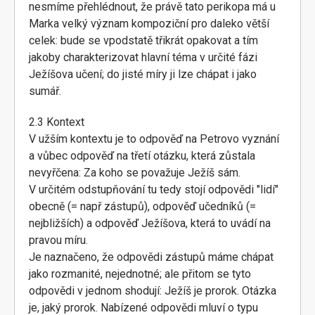
nesmíme přehlédnout, že právě tato perikopa má u
Marka velký význam kompoziční pro daleko větší
celek: bude se vpodstatě třikrát opakovat a tím
jakoby charakterizovat hlavní téma v určité fázi
Ježíšova učení; do jisté míry ji lze chápat i jako
sumář.
2.3 Kontext
V užším kontextu je to odpověď na Petrovo vyznání
a vůbec odpověď na třetí otázku, která zůstala
nevyřčena: Za koho se považuje Ježíš sám.
V určitém odstupňování tu tedy stojí odpovědi "lidí"
obecně (= např zástupů), odpověď učedníků (=
nejbližších) a odpověď Ježíšova, která to uvádí na
pravou míru.
Je naznačeno, že odpovědi zástupů máme chápat
jako rozmanité, nejednotné; ale přitom se tyto
odpovědi v jednom shodují: Ježíš je prorok. Otázka
je, jaký prorok. Nabízené odpovědi mluví o typu