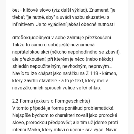
δει - klíčové slovo (viz další výklad). Znamená: "je
třeba"; "je nutné, aby" a uvádí vazbu akuzativu s
infinitivem. Je to vyjádření jakési obecné nutnosti.
αποδοκιμασθηναι v sobě zahrnuje přezkoušení.
Takže to samo o sobě ještě neznamená
nepřátelskou akci (někoho nepohodlného se zbavit),
ale přezkoušení, při kterém je něco (nebo někdo)
shledán nepoužitelným, nevhodným, nepravým…
Navíc to lze chápat jako narážku na Ž 118 - kámen,
který zavrhli stavitelé - a to je text, který měl v
novozákonních spisech velice velký ohlas.
2.2 Forma (exkurs o Formgeschichte)
V tomto případě je forma poněkud problematická.
Nejspíše bychom to charakterizovali jako prorocké
slovo, prorockou předpověď; ale tím už jdeme proti
intenci Marka, který mluví o učení - srv. výše. Navíc