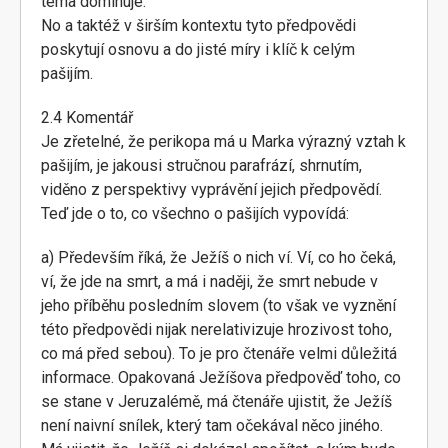
téma dominuje.
No a taktéž v širším kontextu tyto předpovědi
poskytují osnovu a do jisté míry i klíč k celým
pašijím.
2.4 Komentář
Je zřetelné, že perikopa má u Marka výrazný vztah k
pašijím, je jakousi stručnou parafrází, shrnutím,
viděno z perspektivy vyprávění jejich předpovědí.
Teď jde o to, co všechno o pašijích vypovídá:
a) Především říká, že Ježíš o nich ví. Ví, co ho čeká,
ví, že jde na smrt, a má i naději, že smrt nebude v
jeho příběhu posledním slovem (to však ve vyznění
této předpovědi nijak nerelativizuje hrozivost toho,
co má před sebou). To je pro čtenáře velmi důležitá
informace. Opakovaná Ježíšova předpověď toho, co
se stane v Jeruzalémě, má čtenáře ujistit, že Ježíš
není naivní snílek, který tam očekával něco jiného.