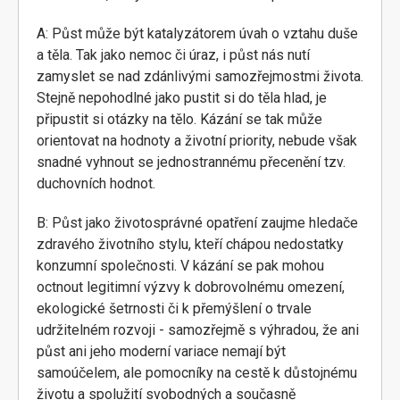
A: Půst může být katalyzátorem úvah o vztahu duše
a těla. Tak jako nemoc či úraz, i půst nás nutí
zamyslet se nad zdánlivými samozřejmostmi života.
Stejně nepohodlné jako pustit si do těla hlad, je
připustit si otázky na tělo. Kázání se tak může
orientovat na hodnoty a životní priority, nebude však
snadné vyhnout se jednostrannému přecenění tzv.
duchovních hodnot.
B: Půst jako životosprávné opatření zaujme hledače
zdravého životního stylu, kteří chápou nedostatky
konzumní společnosti. V kázání se pak mohou
octnout legitimní výzvy k dobrovolnému omezení,
ekologické šetrnosti či k přemýšlení o trvale
udržitelném rozvoji - samozřejmě s výhradou, že ani
půst ani jeho moderní variace nemají být
samoúčelem, ale pomocníky na cestě k důstojnému
životu a spolužití svobodných a současně