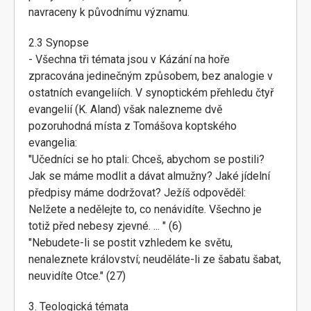
navraceny k původnímu významu.
2.3 Synopse
- Všechna tři témata jsou v Kázání na hoře
zpracována jedinečným způsobem, bez analogie v
ostatních evangeliích. V synoptickém přehledu čtyř
evangelií (K. Aland) však nalezneme dvě
pozoruhodná místa z Tomášova koptského
evangelia:
"Učedníci se ho ptali: Chceš, abychom se postili?
Jak se máme modlit a dávat almužny? Jaké jídelní
předpisy máme dodržovat? Ježíš odpověděl:
Nelžete a nedělejte to, co nenávidíte. Všechno je
totiž před nebesy zjevné. ... " (6)
"Nebudete-li se postit vzhledem ke světu,
nenaleznete království; neuděláte-li ze šabatu šabat,
neuvidíte Otce." (27)
3. Teologická témata