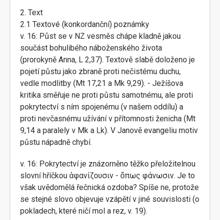
2. Text
2.1 Textové (konkordanční) poznámky
v. 16: Půst se v NZ vesměs chápe kladně jakou
součást bohulibého náboženského života
(prorokyně Anna, L 2,37). Textově slabě doloženo je
pojetí půstu jako zbraně proti nečistému duchu,
vedle modlitby (Mt 17,21 a Mk 9,29). - Ježíšova
kritika směřuje ne proti půstu samotnému, ale proti
pokrytectví s ním spojenému (v našem oddílu) a
proti nevčasnému užívání v přítomnosti ženicha (Mt
9,14 a paralely v Mk a Lk). V Janově evangeliu motiv
půstu nápadně chybí.
v. 16: Pokrytectví je znázorněno těžko přeložitelnou
slovní hříčkou ἀφανίζουσιν - ὅπως φάνωσιν. Je to
však uvědomělá řečnická ozdoba? Spíše ne, protože
se stejné slovo objevuje vzápětí v jiné souvislosti (o
pokladech, které ničí mol a rez, v. 19).