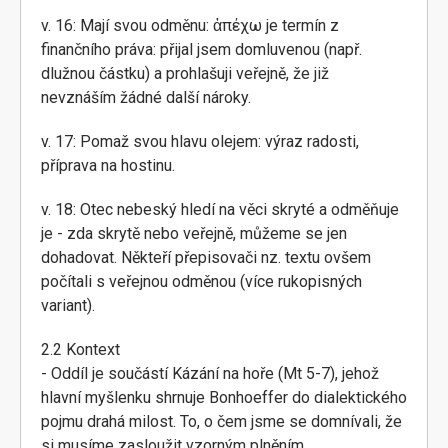
v. 16: Mají svou odměnu: ἀπέχω je termín z
finančního práva: přijal jsem domluvenou (např.
dlužnou částku) a prohlašuji veřejně, že již
nevznáším žádné další nároky.
v. 17: Pomaž svou hlavu olejem: výraz radosti,
příprava na hostinu.
v. 18: Otec nebeský hledí na věci skryté a odměňuje
je - zda skrytě nebo veřejně, můžeme se jen
dohadovat. Někteří přepisovači nz. textu ovšem
počítali s veřejnou odměnou (více rukopisných
variant).
2.2 Kontext
- Oddíl je součástí Kázání na hoře (Mt 5-7), jehož
hlavní myšlenku shrnuje Bonhoeffer do dialektického
pojmu drahá milost. To, o čem jsme se domnívali, že
si musíme zasloužit vzorným plněním