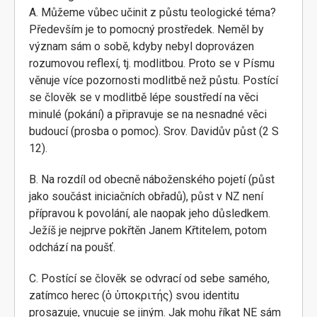
A. Můžeme vůbec učinit z půstu teologické téma?
Především je to pomocný prostředek. Neměl by
význam sám o sobě, kdyby nebyl doprovázen
rozumovou reflexí, tj. modlitbou. Proto se v Písmu
věnuje více pozornosti modlitbě než půstu. Postící
se člověk se v modlitbě lépe soustředí na věci
minulé (pokání) a připravuje se na nesnadné věci
budoucí (prosba o pomoc). Srov. Davidův půst (2 S
12).
B. Na rozdíl od obecně náboženského pojetí (půst
jako součást iniciačních obřadů), půst v NZ není
přípravou k povolání, ale naopak jeho důsledkem.
Ježíš je nejprve pokřtěn Janem Křtitelem, potom
odchází na poušť.
C. Postící se člověk se odvrací od sebe samého,
zatímco herec (ὁ ὑποκριτής) svou identitu
prosazuje, vnucuje se jiným. Jak mohu říkat NE sám