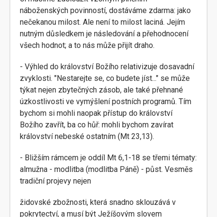
náboženských povinností, dostáváme zdarma: jako
nečekanou milost. Ale není to milost laciná. Jejím
nutným důsledkem je následování a přehodnocení
všech hodnot; a to nás může přijít draho.
- Výhled do království Božího relativizuje dosavadní
zvyklosti. "Nestarejte se, co budete jíst..." se může
týkat nejen zbytečných zásob, ale také přehnané
úzkostlivosti ve vymýšlení postních programů. Tím
bychom si mohli naopak přístup do království
Božího zavřít, ba co hůř: mohli bychom zavírat
království nebeské ostatním (Mt 23,13).
- Bližším rámcem je oddíl Mt 6,1-18 se třemi tématy:
almužna - modlitba (modlitba Páně) - půst. Vesměs
tradiční projevy nejen
židovské zbožnosti, která snadno sklouzává v
pokrytectví, a musí být Ježíšovým slovem