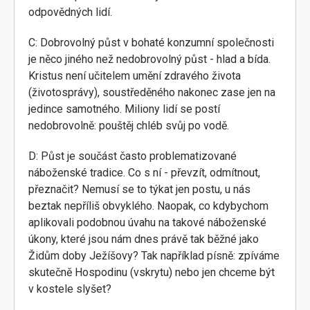
odpovědných lidí.
C: Dobrovolný půst v bohaté konzumní společnosti
je něco jiného než nedobrovolný půst - hlad a bída.
Kristus není učitelem umění zdravého života
(životosprávy), soustředěného nakonec zase jen na
jedince samotného. Miliony lidí se postí
nedobrovolně: pouštěj chléb svůj po vodě.
D: Půst je součást často problematizované
náboženské tradice. Co s ní - převzít, odmítnout,
přeznačit? Nemusí se to týkat jen postu, u nás
beztak nepříliš obvyklého. Naopak, co kdybychom
aplikovali podobnou úvahu na takové náboženské
úkony, které jsou nám dnes právě tak běžné jako
Židům doby Ježíšovy? Tak například písně: zpíváme
skutečně Hospodinu (vskrytu) nebo jen chceme být
v kostele slyšet?