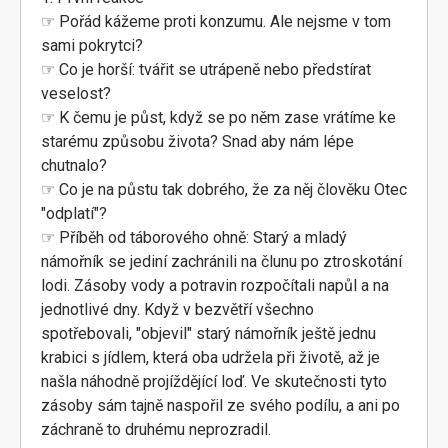
☞ Pořád kážeme proti konzumu. Ale nejsme v tom
sami pokrytci?
☞ Co je horší: tvářit se utrápeně nebo předstírat
veselost?
☞ K čemu je půst, když se po něm zase vrátíme ke
starému způsobu života? Snad aby nám lépe
chutnalo?
☞ Co je na půstu tak dobrého, že za něj člověku Otec
"odplatí"?
☞ Příběh od táborového ohně: Starý a mladý
námořník se jediní zachránili na člunu po ztroskotání
lodi. Zásoby vody a potravin rozpočítali napůl a na
jednotlivé dny. Když v bezvětří všechno
spotřebovali, "objevil" starý námořník ještě jednu
krabici s jídlem, která oba udržela při životě, až je
našla náhodně projíždějící loď. Ve skutečnosti tyto
zásoby sám tajně naspořil ze svého podílu, a ani po
záchraně to druhému neprozradil.