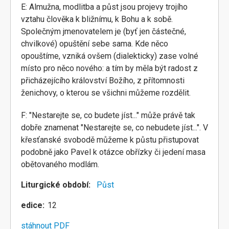
E: Almužna, modlitba a půst jsou projevy trojího
vztahu člověka k bližnímu, k Bohu a k sobě.
Společným jmenovatelem je (byť jen částečné,
chvilkové) opuštění sebe sama. Kde něco
opouštíme, vzniká ovšem (dialekticky) zase volné
místo pro něco nového: a tím by měla být radost z
přicházejícího království Božího, z přítomnosti
ženichovy, o kterou se všichni můžeme rozdělit.
F: "Nestarejte se, co budete jíst..." může právě tak
dobře znamenat "Nestarejte se, co nebudete jíst...". V
křesťanské svobodě můžeme k půstu přistupovat
podobně jako Pavel k otázce obřízky či jedení masa
obětovaného modlám.
Liturgické období
Půst
edice
12
stáhnout PDF