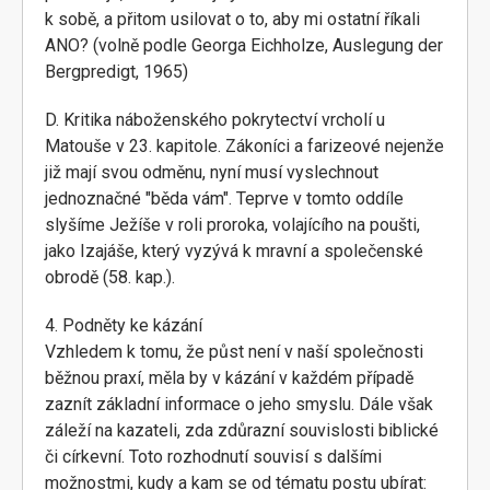
k sobě, a přitom usilovat o to, aby mi ostatní říkali
ANO? (volně podle Georga Eichholze, Auslegung der
Bergpredigt, 1965)
D. Kritika náboženského pokrytectví vrcholí u
Matouše v 23. kapitole. Zákoníci a farizeové nejenže
již mají svou odměnu, nyní musí vyslechnout
jednoznačné "běda vám". Teprve v tomto oddíle
slyšíme Ježíše v roli proroka, volajícího na poušti,
jako Izajáše, který vyzývá k mravní a společenské
obrodě (58. kap.).
4. Podněty ke kázání
Vzhledem k tomu, že půst není v naší společnosti
běžnou praxí, měla by v kázání v každém případě
zaznít základní informace o jeho smyslu. Dále však
záleží na kazateli, zda zdůrazní souvislosti biblické
či církevní. Toto rozhodnutí souvisí s dalšími
možnostmi, kudy a kam se od tématu postu ubírat: