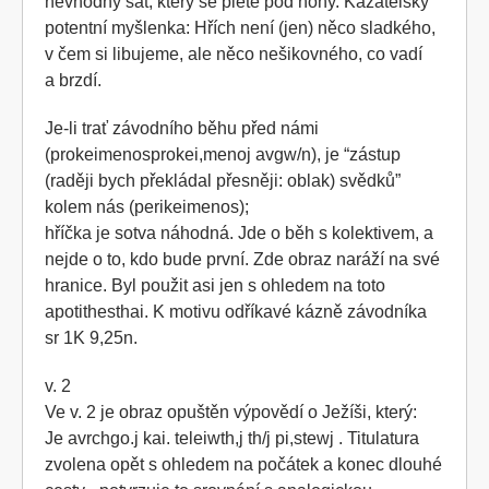
nevhodný šat, který se plete pod nohy. Kazatelsky
potentní myšlenka: Hřích není (jen) něco sladkého,
v čem si libujeme, ale něco nešikovného, co vadí
a brzdí.
Je-li trať závodního běhu před námi
(prokeimenosprokei,menoj avgw/n), je “zástup
(raději bych překládal přesněji: oblak) svědků”
kolem nás (perikeimenos);
hříčka je sotva náhodná. Jde o běh s kolektivem, a
nejde o to, kdo bude první. Zde obraz naráží na své
hranice. Byl použit asi jen s ohledem na toto
apotithesthai. K motivu odříkavé kázně závodníka
sr 1K 9,25n.
v. 2
Ve v. 2 je obraz opuštěn výpovědí o Ježíši, který:
Je avrchgo.j kai. teleiwth,j th/j pi,stewj . Titulatura
zvolena opět s ohledem na počátek a konec dlouhé