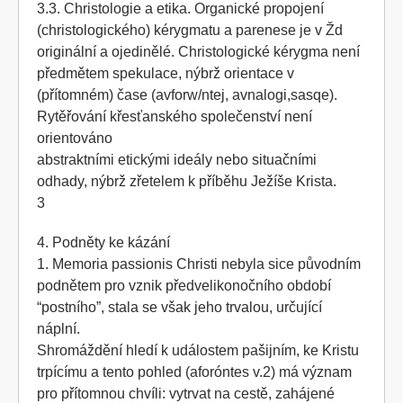
3.3. Christologie a etika. Organické propojení
(christologického) kérygmatu a parenese je v Žd
originální a ojedinělé. Christologické kérygma není
předmětem spekulace, nýbrž orientace v
(přítomném) čase (avforw/ntej, avnalogi,sasqe).
Rytěřování křesťanského společenství není
orientováno
abstraktními etickými ideály nebo situačními
odhady, nýbrž zřetelem k příběhu Ježíše Krista.
3
4. Podněty ke kázání
1. Memoria passionis Christi nebyla sice původním
podnětem pro vznik předvelikonočního období
“postního”, stala se však jeho trvalou, určující
náplní.
Shromáždění hledí k událostem pašijním, ke Kristu
trpícímu a tento pohled (aforóntes v.2) má význam
pro přítomnou chvíli: vytrvat na cestě, zahájené