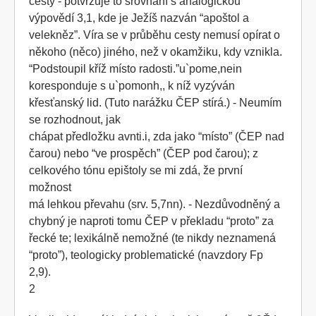
cesty - potvrzuje to srovnání s analogickou
výpovědí 3,1, kde je Ježíš nazván “apoštol a
velekněz”. Víra se v průběhu cesty nemusí opírat o
někoho (něco) jiného, než v okamžiku, kdy vznikla.
“Podstoupil kříž místo radosti.”u`pome,nein
koresponduje s u`pomonh,, k níž vyzýván
křesťanský lid. (Tuto narážku ČEP stírá.) - Neumím
se rozhodnout, jak
chápat předložku avnti.i, zda jako “místo” (ČEP nad
čarou) nebo “ve prospěch” (ČEP pod čarou); z
celkového tónu epištoly se mi zdá, že první
možnost
má lehkou převahu (srv. 5,7nn). - Nezdůvodněný a
chybný je naproti tomu ČEP v překladu “proto” za
řecké te; lexikálně nemožné (te nikdy neznamená
“proto”), teologicky problematické (navzdory Fp
2,9).
2