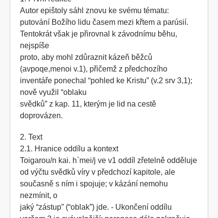
Autor epištoly sáhl znovu ke svému tématu:
putování Božího lidu časem mezi křtem a parúsií.
Tentokrát však je přirovnal k závodnímu běhu,
nejspíše
proto, aby mohl zdůraznit kázeň běžců
(avpoqe,menoi v.1), přičemž z předchozího
inventáře ponechal “pohled ke Kristu” (v.2 srv 3,1);
nově využil “oblaku
svědků” z kap. 11, kterým je lid na cestě
doprovázen.
2. Text
2.1. Hranice oddílu a kontext
Toigarou/n kai. h`mei/j ve v1 oddíl zřetelně odděluje
od výčtu svědků víry v předchozí kapitole, ale
současně s ním i spojuje; v kázání nemohu
nezmínit, o
jaký “zástup” (“oblak”) jde. - Ukončení oddílu