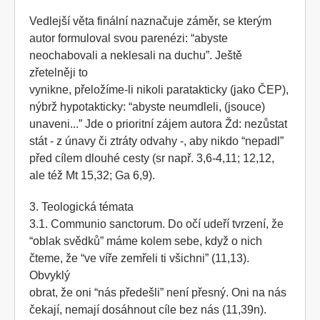
Vedlejší věta finální naznačuje záměr, se kterým
autor formuloval svou parenézi: “abyste
neochabovali a neklesali na duchu”. Ještě
zřetelněji to
vynikne, přeložíme-li nikoli paratakticky (jako ČEP),
nýbrž hypotakticky: “abyste neumdleli, (jsouce)
unaveni...” Jde o prioritní zájem autora Žd: nezůstat
stát - z únavy či ztráty odvahy -, aby nikdo “nepadl”
před cílem dlouhé cesty (sr např. 3,6-4,11; 12,12,
ale též Mt 15,32; Ga 6,9).
3. Teologická témata
3.1. Communio sanctorum. Do očí udeří tvrzení, že
“oblak svědků” máme kolem sebe, když o nich
čteme, že “ve víře zemřeli ti všichni” (11,13).
Obvyklý
obrat, že oni “nás předešli” není přesný. Oni na nás
čekají, nemají dosáhnout cíle bez nás (11,39n).