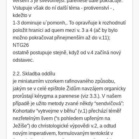
veršem 3 je svévolnější: parenese dále pokračuje.
Vstupuje však do ní další téma - protivenství - ,
kdežto v
1-3 dominuje u`pomonh,. To opravňuje k rozhodnutí
položit hranici ad quem mezi v. 3 a 4 (ač by bylo
možno pokračovat přinejmenším až do v.11);
NTG26
ostatně postupuje stejně, když od v.4 začíná nový
odstavec.
2.2. Skladba oddílu
je miniaturním vzorkem rafinovaného způsobu,
jakým se v celé epištole Židům navzájem organicky
prorůstají kérygma a parenese (viz 3.3.). V našem
případě je užito metody zvané někdy “sendvičová”:
Kohortativ “vytrvejme v běhu” (v.1) přechází téměř
nezřetelným švem (“s pohledem upřeným na
Ježíše”) do christologické výpovědi v.2, a odtud
novým imperativem, formulovaným tentokrát v