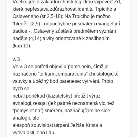
Vcelku jde o základní christologickou výpověď Žd,
která nepřestává zdůrazňovat identitu Trpícího a
Oslaveného (sr 2,5-18): Na Trpícího je možno
“hledět” (2,9) - nepochybně prismatem evangelijní
tradice - , Oslavený zůstává předmětem vyznání
naděje (4,14) a víry orientované k zaslíbením
(kap.11).
v. 3
Ve v. 3 se potřetí objeví u`pome,nein, čímž je
naznačeno “tertium comparationis” christologické
vsuvky a úběžný bod parenese: vytrvání. Proto
bych se
nebál poněkud (kazatelsky) přetížit výraz
avnalogi,zesqai (jež patrně neznamená víc,než
“pomyslet na”) směrem, naznačujícím ne sice
analogii, ale
alespoň souvislost utrpení Ježíše Krista a
vytrvalosti jeho lidu.