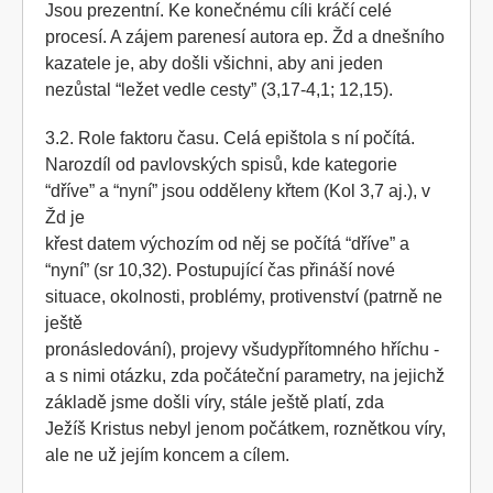
Jsou prezentní. Ke konečnému cíli kráčí celé
procesí. A zájem parenesí autora ep. Žd a dnešního
kazatele je, aby došli všichni, aby ani jeden
nezůstal “ležet vedle cesty” (3,17-4,1; 12,15).
3.2. Role faktoru času. Celá epištola s ní počítá.
Narozdíl od pavlovských spisů, kde kategorie
“dříve” a “nyní” jsou odděleny křtem (Kol 3,7 aj.), v
Žd je
křest datem výchozím od něj se počítá “dříve” a
“nyní” (sr 10,32). Postupující čas přináší nové
situace, okolnosti, problémy, protivenství (patrně ne
ještě
pronásledování), projevy všudypřítomného hříchu -
a s nimi otázku, zda počáteční parametry, na jejichž
základě jsme došli víry, stále ještě platí, zda
Ježíš Kristus nebyl jenom počátkem, roznětkou víry,
ale ne už jejím koncem a cílem.