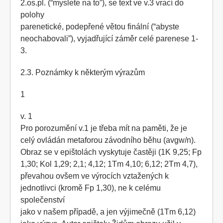
2.os.pl. (“myslete na to”), se text ve v.3 vrací do
polohy
parenetické, podepřené větou finální (“abyste
neochabovali”), vyjadřující záměr celé parenese 1-
3.
2.3. Poznámky k některým výrazům
1
v. 1
Pro porozumění v.1 je třeba mít na paměti, že je
celý ovládán metaforou závodního běhu (avgw/n).
Obraz se v epištolách vyskytuje častěji (1K 9,25; Fp
1,30; Kol 1,29; 2,1; 4,12; 1Tm 4,10; 6,12; 2Tm 4,7),
převahou ovšem ve výrocích vztažených k
jednotlivci (kromě Fp 1,30), ne k celému
společenství
jako v našem případě, a jen výjimečně (1Tm 6,12)