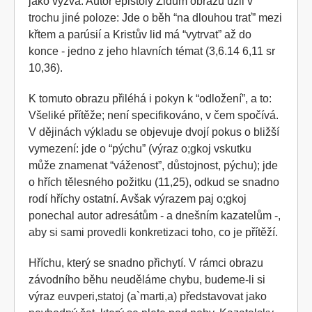
jako výzva. Autor epištoly Židům obrazu užil v
trochu jiné poloze: Jde o běh “na dlouhou trať” mezi
křtem a parúsií a Kristův lid má “vytrvat” až do
konce - jedno z jeho hlavních témat (3,6.14 6,11 sr
10,36).
K tomuto obrazu přiléhá i pokyn k “odložení”, a to:
Všeliké přítěže; není specifikováno, v čem spočívá.
V dějinách výkladu se objevuje dvojí pokus o bližší
vymezení: jde o “pýchu” (výraz o;gkoj vskutku
může znamenat “váženost”, důstojnost, pýchu); jde
o hřích tělesného požitku (11,25), odkud se snadno
rodí hříchy ostatní. Avšak výrazem paj o;gkoj
ponechal autor adresátům - a dnešním kazatelům -,
aby si sami provedli konkretizaci toho, co je přítěží.
Hříchu, který se snadno přichytí. V rámci obrazu
závodního běhu neuděláme chybu, budeme-li si
výraz euvperi,statoj (a`marti,a) představovat jako