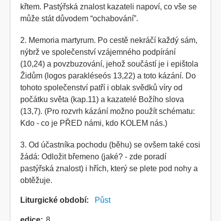
křtem. Pastýřská znalost kazateli napoví, co vše se
může stát důvodem “ochabování”.
2. Memoria martyrum. Po cestě nekráčí každý sám,
nýbrž ve společenství vzájemného podpírání
(10,24) a povzbuzování, jehož součástí je i epištola
Židům (logos parakléseós 13,22) a toto kázání. Do
tohoto společenství patří i oblak svědků víry od
počátku světa (kap.11) a kazatelé Božího slova
(13,7). (Pro rozvrh kázání možno použít schématu:
Kdo - co je PŘED námi, kdo KOLEM nás.)
3. Od účastníka pochodu (běhu) se ovšem také cosi
žádá: Odložit břemeno (jaké? - zde poradí
pastýřská znalost) i hřích, který se plete pod nohy a
obtěžuje.
Liturgické období
Půst
edice
8