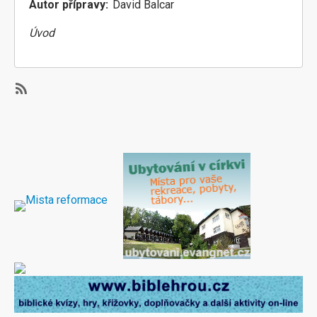
Autor přípravy
David Balcar
­Úvod
SubscribeSubscribe
to
Svatba