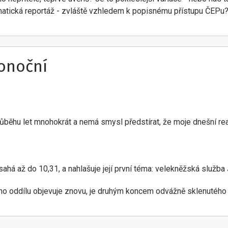
matická reportáž - zvláště vzhledem k popisnému přístupu ČEPu
konoční
ůběhu let mnohokrát a nemá smysl předstírat, že moje dnešní reak
sahá až do 10,31, a nahlašuje její první téma: velekněžská služba 
ho oddílu objevuje znovu, je druhým koncem odvážně sklenutého 