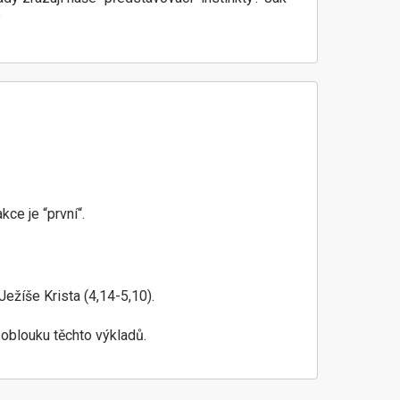
?
ce je “první“.
Ježíše Krista (4,14-5,10).
oblouku těchto výkladů.