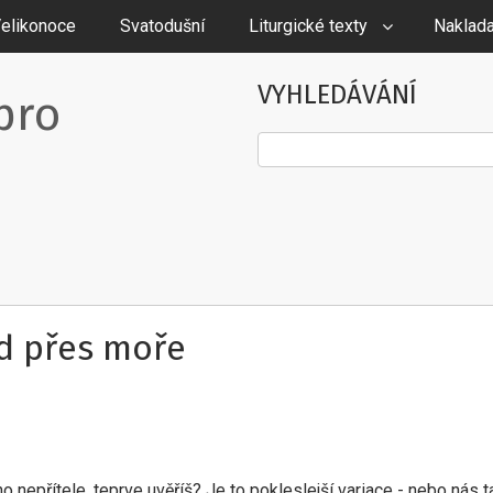
elikonoce
Svatodušní
Liturgické texty
Naklada
VYHLEDÁVÁNÍ
pro
Hledat
od přes moře
ého nepřítele, teprve uvěříš? Je to pokleslejší variace - nebo nás 