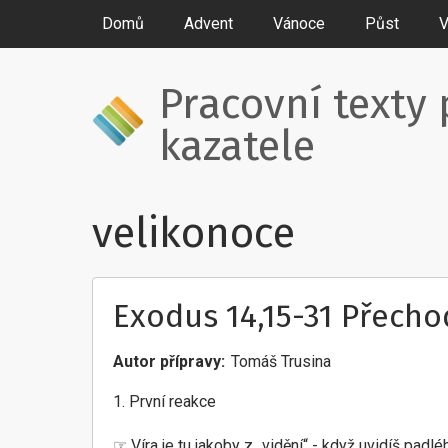
Domů
Advent
Vánoce
Půst
V
Pracovní texty 
kazatele
velikonoce
Exodus 14,15-31 Přech
Autor přípravy
Tomáš Trusina
1. První reakce
☞ Víra je tu jakoby z „vidění“ - když uvidíš padl