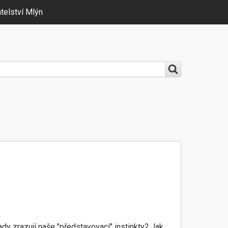
telství Mlýn
tady zrazují naše "představovací" instinkty? Jak