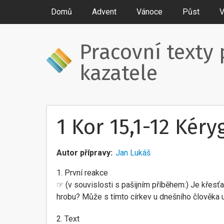
Domů
Advent
Vánoce
Půst
V
Pracovní texty 
kazatele
1 Kor 15,1-12 Kér
Autor přípravy
Jan Lukáš
1. První reakce
☞ (v souvislosti s pašijním příběhem:) Je křesť
hrobu? Může s tímto církev u dnešního člověka 
2. Text