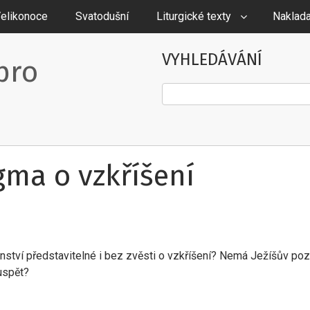
elikonoce
Svatodušní
Liturgické texty
Naklada
VYHLEDÁVÁNÍ
pro
Hledat
ygma o vzkříšení
anství představitelné i bez zvěsti o vzkříšení? Nemá Ježíšův po
uspět?