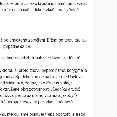
atelná. Přesto se jako křesťané nemůžeme vzdát
ůže překonat i naši lidskou zkušenost, včetně
ně polemického zaměření. Držím se textu tak, jak
5, případně až 19.
 se bude odvíjet aktualizace hlavních důrazů
st, kterou si proto znovu připomínáme, kérygma je
ajemství. Spolehněme se na to, že dle Pavlova
 však také, že tak, jako Kristus vstal, i
dek vzrušené obrazotvornosti učedníků a tudíž
et si, že přece už máme vše jisté, jakoby “v
ická perspektiva. Jde pak více o pěstování
 kterou jsme přijali, je třeba podržet, je třeba