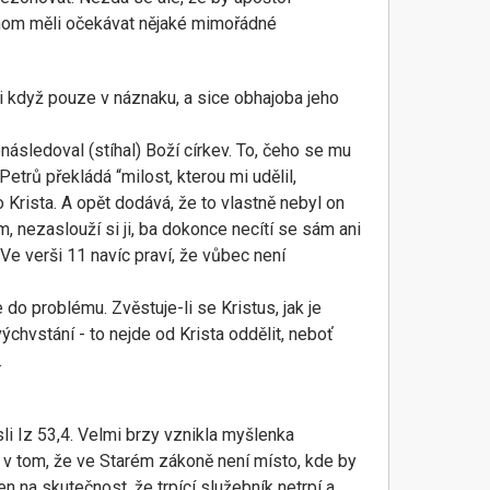
chom měli očekávat nějaké mimořádné
i když pouze v náznaku, a sice obhajoba jeho
sledoval (stíhal) Boží církev. To, čeho se mu
Petrů překládá “milost, kterou mi udělil,
 Krista. A opět dodává, že to vlastně nebyl on
, nezaslouží si ji, ba dokonce necítí se sám ani
Ve verši 11 navíc praví, že vůbec není
 do problému. Zvěstuje-li se Kristus, jak je
ýchvstání - to nejde od Krista oddělit, neboť
.
li Iz 53,4. Velmi brzy vznikla myšlenka
 v tom, že ve Starém zákoně není místo, kde by
 na skutečnost, že trpící služebník netrpí a