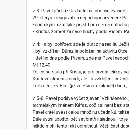
v. 3: Pavel přichází k vlastnímu obsahu evangeli
29, kterými reagoval na nepochopení večeře Pán
korintským, sám také přijal. I pro něj samotného p
- Kristus zemřel za naše hříchy podle Písem: Pav
v. 4: - a byl pohřben: zde je důraz na realitu Ježí
- byl vzkříšen: Důraz je položen na aktivitu Otce,
- třetího dne podle Písem: zde má Pavel nepochybn
Mt 12,40.
To, co se stalo při Kristu, je pro prvotní církev
Kristově utrpení a smrti, ale i o vzkříšení, což v
Třetí den je v Bibli (již ve Starém zákoně) dnem,
v. 5-8: Pavel podává výčet zjevení Vzkříšeného, j
aramejským jménem Kéfas, což asi není bez souv
Pavel chtěl uvést celou množinu učedníků, takže 
Dále uvání apoštol pět set bratří najednou - to j
někdo mohl tento fakt odmítnout. Větší část dosud