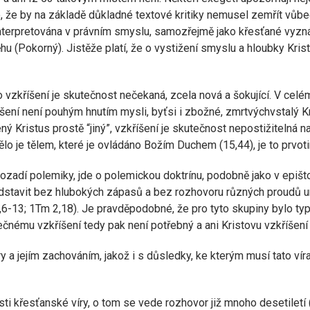
, že by na základě důkladné textové kritiky nemusel zemřít vůb
li interpretována v právním smyslu, samozřejmě jako křesťané vy
ěhu (Pokorný). Jistěže platí, že o vystižení smyslu a hloubky Kr
vo vzkříšení je skutečnost nečekaná, zcela nová a šokující. V c
šení není pouhým hnutím mysli, byťsi i zbožné, zmrtvýchvstalý Kr
ený Kristus prostě “jiný”, vzkříšení je skutečnost nepostižitelná 
ělo je tělem, které je ovládáno Božím Duchem (15,44), je to prv
pozadí polemiky, jde o polemickou doktrínu, podobně jako v epišt
ředstavit bez hlubokých zápasů a bez rozhovoru různých proudů urp
 4,6-13; 1Tm 2,18). Je pravděpodobné, že pro tyto skupiny bylo typ
nečnému vzkříšení tedy pak není potřebný a ani Kristovu vzkříšen
ry a jejím zachováním, jakož i s důsledky, ke kterým musí tato víra
i křesťanské víry, o tom se vede rozhovor již mnoho desetiletí (