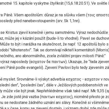
motné 15. kapitole vyskytne čtyřikrát (15,6.18.20.51). Ve světle 
ratra Páně. Všem apoštolům: důraz je na slůvku všem (τοις αποστο
posledy před nanebevstoupením (srv. Sk 1,1nn).
se Kristus zjevil konečně i jemu samotnému. Výraz nedochůdče je d
raz, může jej v kázání použít (bude-li to vhodné). Pavel se duchov
Může to být i narážka na skutečnost, že např. 12 apoštolů bylo s
dobí “těhotenství”. Tak se domnívají někteří komentátoři (Morris
imečného, ano abnormálního, zcela zvláštní projev milosti Páně.”
výraz naposledy (εσχατον δε παντων). Ukazuje, že “řada zjeven
pení Páně podle evangelií). Zjevení Pavlovi bylo tedy zjevením zá
ečně myslet. Srovnáme-li výskyt adverbia εσχατος - εσχατον v n
oslední den”, “poslední čas”, dále v Ježíšových podobenstvích v
dy může vše být jinak. Nepřehlédněme však také např. Mk 9,35 (sp
” Je zde jistě jiná vazba (παντων εσχατος), nicméně přesto je zd
mu se nedostane žádného uznání ani slávy. Konečně si všimněme 1
 řadě a v čase, komu se zjevení dostalo, i význam druhý zde může