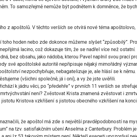
ít po něm. To samozřejmě nemůže být podnětem k domněnce, že by
ho z apoštolů. V těchto verších se otvírá nové téma apoštolovo, 
ní toho hoden nebo zde dokonce můžeme slyšet “způsobilý”. Proná
nepřijímá lacino, což dokazuje tím, že se nadřel více než ostatní. 
ná, bez obsahu, jako nádoba, kterou Pavel naplnil svou prací pro
tedy své apoštolské autoritě nepřipisuje nějaký mimořádný význam
štolství nezpochybňuje, nebagatelizuje je, ale hlásí se k němu. 
stujeme (všichni společně, já i oni), a vy že jste uvěřili.
ichází k jádru věci, po “předehře” v prvních 11 verších se strefuje
 zmrtvýchvstání není? Zvěstovat Krista znamená zvěstovat i zmrtv
e jistotu Kristova vzkříšení s jistotou obecného vzkříšení na konci
 naznačili, že apoštol má zde s největší pravděpodobností na mys
um” na tzv. satisfakčním učení Anselma z Canterbury. Problém je
a ani Iz 53 takovým místem není. Někteří exegeti upozorňují nejen