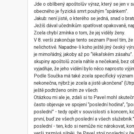
Jde o oblíbený apoštolův výraz, který se jen v sa
obecného je fyzická smrt pouhým “spánkem”.
Jakub: není jisté, o kterého se jedná, snad o b
Ježíš dával učedníkům spatřovat opakovaně, na
Zcela chybí zmínka o tom, že jej viděly ženy.
V 8. verši zakončuje tento seznam Pavel tím, že 
nelichotivě. Napadne-li koho ještě jiný český vý
je mimořádný, jakoby až po “lékařském zásahu”. 
skupiny apoštolů zcela náhle a nečekaně, bez ob
vyjadřuje, že jeho vidění bylo něco naprosto výj
Podle Součka má také zcela specifický význam 
nekonečna, nýbrž je zcela a jistě ukončena” (Utr
ještě podtrženo oním ze všech.
Otázkou mi ale je, zdali si to Pavel mohl skut
často objevuje ve spojení “poslední hodina”, “p
poslední” - tedy opět v souvislosti s koncem, k
první, buď ze všech poslední a všech služebník.
poslední - ten, kdo si nemůže nic nárokovat, ko
verši zaznívá silněji, že Pavel stojí poslední v