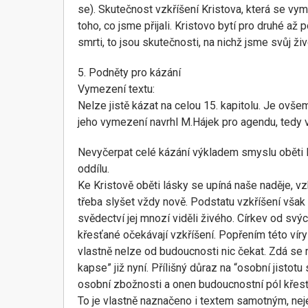
se). Skutečnost vzkříšení Kristova, která se v
toho, co jsme přijali. Kristovo bytí pro druhé až
smrti, to jsou skutečnosti, na nichž jsme svůj ži
5. Podněty pro kázání
Vymezení textu:
Nelze jistě kázat na celou 15. kapitolu. Je ovše
jeho vymezení navrhl M.Hájek pro agendu, tedy vč
Nevyčerpat celé kázání výkladem smyslu oběti Kr
oddílu.
Ke Kristově oběti lásky se upíná naše naděje, vz
třeba slyšet vždy nově. Podstatu vzkříšení však
svědectví jej mnozí viděli živého. Církev od svýc
křesťané očekávají vzkříšení. Popřením této víry
vlastně nelze od budoucnosti nic čekat. Zdá se m
kapse” již nyní. Přílišný důraz na “osobní jisto
osobní zbožnosti a onen budoucnostní pól křesť
To je vlastně naznačeno i textem samotným, nejen