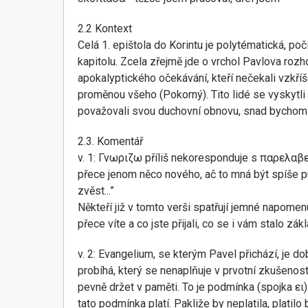
2.2 Kontext
Celá 1. epištola do Korintu je polytématická, po
kapitolu. Zcela zřejmě jde o vrchol Pavlova rozh
apokalyptického očekávání, kteří nečekali vzkř
proměnou všeho (Pokorný). Tito lidé se vyskytli 
považovali svou duchovní obnovu, snad bychom 
2.3. Komentář
v. 1: Γνωριζω příliš nekoresponduje s παρελαβετε, 
přece jenom něco nového, ač to mná být spíše pr
zvěst...”
Někteří již v tomto verši spatřují jemné napomenu
přece víte a co jste přijali, co se i vám stalo zák
v. 2: Evangelium, se kterým Pavel přichází, je d
probíhá, který se nenaplňuje v prvotní zkušenost
pevně držet v paměti. To je podmínka (spojka ει).
tato podmínka platí. Pakliže by neplatila, platilo 