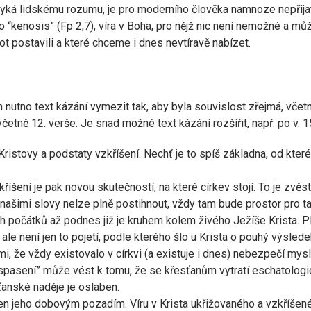
ymyká lidskému rozumu, je pro moderního člověka namnoze nepřij
 po “kenosis” (Fp 2,7), víra v Boha, pro nějž nic není nemožné a m
vot postavili a které chceme i dnes nevtíravě nabízet.
m nutno text kázání vymezit tak, aby byla souvislost zřejmá, včet
etně 12. verše. Je snad možné text kázání rozšířit, např. po v. 1
istovy a podstaty vzkříšení. Nechť je to spíš základna, od které
kříšení je pak novou skutečností, na které církev stojí. To je zvě
 našimi slovy nelze plně postihnout, vždy tam bude prostor pro t
h počátků až podnes již je kruhem kolem živého Ježíše Krista. Platí
 ale není jen to pojetí, podle kterého šlo u Krista o pouhý výsle
i, že vždy existovalo v církvi (a existuje i dnes) nebezpečí mysl
tu spasení” může vést k tomu, že se křesťanům vytratí eschatolog
anské naděje je oslaben.
 jeho dobovým pozadím. Víru v Krista ukřižovaného a vzkříšeného,