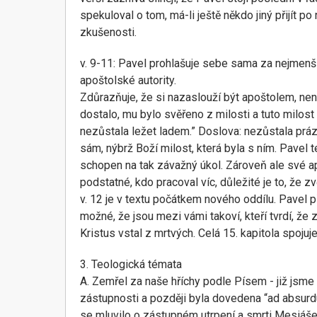
spekuloval o tom, má-li ještě někdo jiný přij
zkušenosti.
v. 9-11: Pavel prohlašuje sebe sama za nejmenší
apoštolské autority.
Zdůrazňuje, že si nazaslouží být apoštolem, ne
dostalo, mu bylo svěřeno z milosti a tuto milost 
nezůstala ležet ladem.” Doslova: nezůstala prázd
sám, nýbrž Boží milost, která byla s ním. Pavel 
schopen na tak závažný úkol. Zároveň ale své apo
podstatné, kdo pracoval víc, důležité je to, že zvě
v. 12 je v textu počátkem nového oddílu. Pavel př
možné, že jsou mezi vámi takoví, kteří tvrdí, že
Kristus vstal z mrtvých. Celá 15. kapitola spojuj
3. Teologická témata
A. Zemřel za naše hříchy podle Písem - již jsme
zástupnosti a později byla dovedena “ad absurd
se mluvilo o zástupném utrpení a smrti Mesiáše 