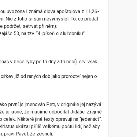
 jsou uvozena i známá slova apoštolova z 11,26-
. Nic z toho si sám nevymyslel. To, co předal
e podržet, setrvat při něm):
jáše 53, na tzv. “4. píseň o služebníku”.
 v břiše ryby po tři dny a tři noci), srv. však
církev již od raných dob jako proroctví nejen o
ako první je jmenován Petr, v originále jej nazývá
že je jasné, že musíme odpočítat Jidáše. Zřejmě
elek. Některé jiné texty opravují na “jedenáct”.
Kristus ukázal příliš velkému počtu lidí, než aby
, praví Pavel, že zesnuli: