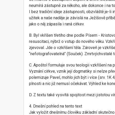
neumírá zástupně za někoho, ale dokonce i na to
I bez tradiční ideje zástupnosti, obzvláště je-
užitek a naše naděje je závislá na Ježíšově příb
jako o něj zápasila i raná církev.
B. Byl vkříšen třetího dne podle Písem - Kristo
resuscitaci, nýbrž o vstup do nového věku. Vzkří
zjevoval. Jde o vzkříšení těla. Zároveň je vzkříš
“nefotografovatelná” (Souček). Zmrtvýchvstalé t
C. Apoštol formuluje svou teologii vzkříšení na 
Vyznání církve, vznik její dogmatiky si nelze p
polemizuje Pavel, mohlo jich být i více (srv. 1K
plnosti a nic již nemusí očekávat. Výhled ke ko
D. Z textu také vysvítá spojitost mezi jistotou ví
4. Dnešní pohled na tento text
Jak vyložit dnešnímu člověku základní skutečnost