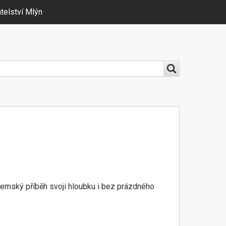
telství Mlýn
zemský příběh svoji hloubku i bez prázdného