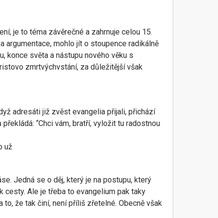
ení; je to téma závěrečné a zahrnuje celou 15.
ova argumentace, mohlo jít o stoupence radikálně
du, konce světa a nástupu nového věku s
ristovo zmrtvýchvstání, za důležitější však
yž adresáti již zvěst evangelia přijali, přichází
řekládá: “Chci vám, bratří, vyložit tu radostnou
o už
se. Jedná se o děj, který je na postupu, který
k cesty. Ale je třeba to evangelium pak taky
to, že tak činí, není příliš zřetelné. Obecně však