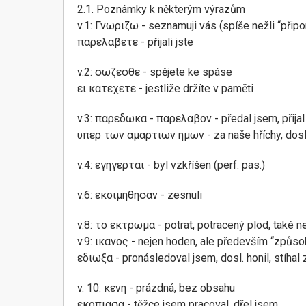
2.1. Poznámky k některým výrazům
v.1: Γνωριζω - seznamuji vás (spíše nežli “připom
παρελαβετε - přijali jste
v.2: σωζεσθε - spějete ke spáse
ει κατεχετε - jestliže držíte v paměti
v.3: παρεδωκα - παρελαβον - předal jsem, přija
υπερ των αμαρτιων ημων - za naše hříchy, doslo
v.4: εγηγερται - byl vzkříšen (perf. pas.)
v.6: εκοιμηθησαν - zesnuli
v.8: το εκτρωμα - potrat, potracený plod, také n
v.9: ικανος - nejen hoden, ale především “způso
εδιωξα - pronásledoval jsem, dosl. honil, stíhal
v. 10: κενη - prázdná, bez obsahu
εκοπιασα - těžce jsem pracoval, dřel jsem