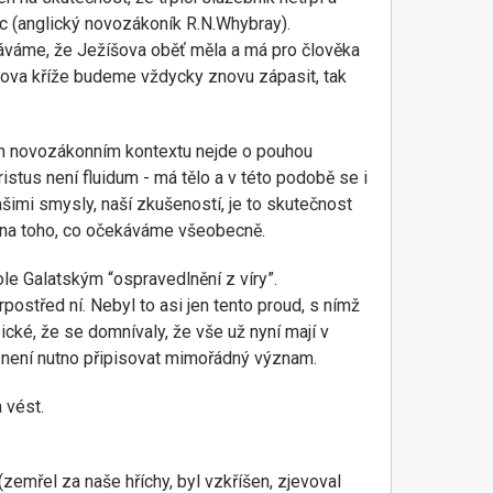
ec (anglický novozákoník R.N.Whybray).
znáváme, že Ježíšova oběť měla a má pro člověka
istova kříže budeme vždycky znovu zápasit, tak
elém novozákonním kontextu nejde o pouhou
istus není fluidum - má tělo a v této podobě se i
našimi smysly, naší zkušeností, je to skutečnost
otina toho, co očekáváme všeobecně.
ole Galatským “ospravedlnění z víry”.
ostřed ní. Nebyl to asi jen tento proud, s nímž
ické, že se domnívaly, že vše už nyní mají v
í není nutno připisovat mimořádný význam.
 vést.
zemřel za naše hříchy, byl vzkříšen, zjevoval