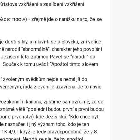
Kristova vzkříšení a zaslíbení vzkříšení
λοις πασιν) - zřejmě jde o narážku na to, že se
osti silný, a mluví-li se o člověku, zní velice
ně narodil “abnormálně”, charakter jeho povolání
 Ježíšem léta, zatímco Pavel se “narodil” do
). Souček k tomu uvádí: “Apoštol tímto slovem
í zvoleným svědkům nejde a nemá jít do
věrečným, řada zjevení je uzavřena. Je to navíc
ovozákonním kánonu, zjistíme samozřejmě, že se
e známé větě “poslední budou první a první budou
or o prvenství), kde Ježíš říká: “Kdo chce být
e naznačen i jiný význam toho, kdo je ten
K 4,9. I když je tedy pravděpodobné, že v 8.
 rezonovat. Nezdá se ale, že by apoštol