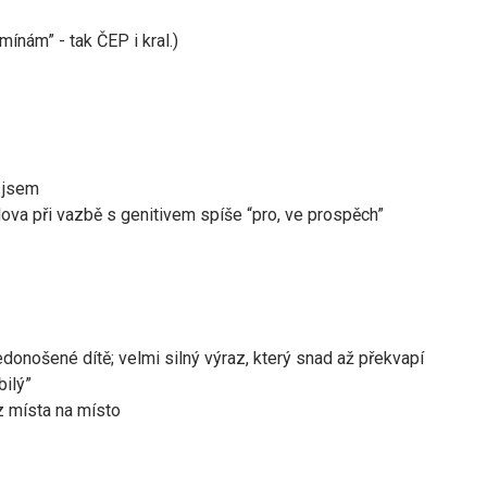
ínám” - tak ČEP i kral.)
l jsem
va při vazbě s genitivem spíše “pro, ve prospěch”
edonošené dítě; velmi silný výraz, který snad až překvapí
bilý”
 z místa na místo