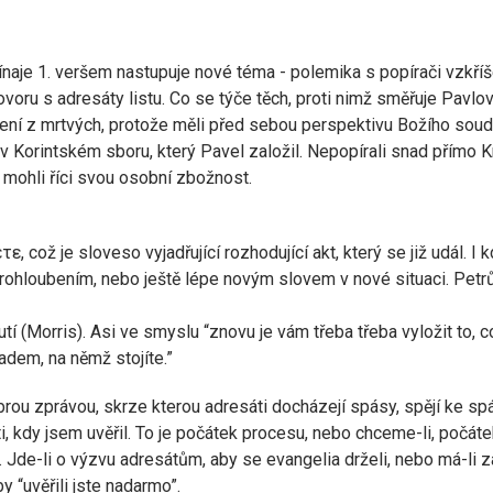
čínaje 1. veršem nastupuje nové téma - polemika s popírači vzkříš
ovoru s adresáty listu. Co se týče těch, proti nimž směřuje Pavl
íšení z mrtvých, protože měli před sebou perspektivu Božího sou
v Korintském sboru, který Pavel založil. Nepopírali snad přímo K
mohli říci svou osobní zbožnost.
což je sloveso vyjadřující rozhodující akt, který se již udál. I kd
ohloubením, nebo ještě lépe novým slovem v nové situaci. Petrů p
tí (Morris). Asi ve smyslu “znovu je vám třeba třeba vyložit to, c
ladem, na němž stojíte.”
obrou zprávou, skrze kterou adresáti docházejí spásy, spějí ke spá
i, kdy jsem uvěřil. To je počátek procesu, nebo chceme-li, počáte
 Jde-li o výzvu adresátům, aby se evangelia drželi, nebo má-li za 
by “uvěřili jste nadarmo”.