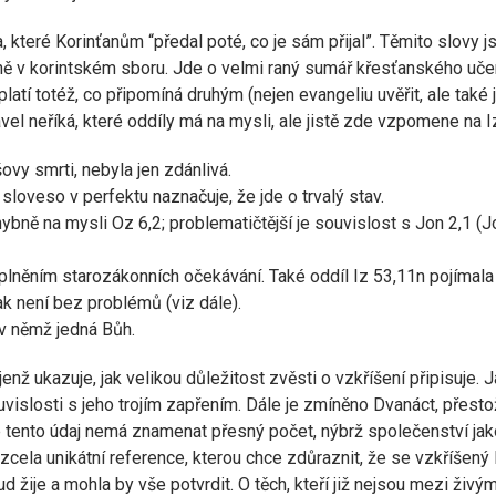
a, které Korinťanům “předal poté, co je sám přijal”. Těmito slovy
ě v korintském sboru. Jde o velmi raný sumář křesťanského učení
latí totéž, co připomíná druhým (nejen evangeliu uvěřit, ale také j
el neříká, které oddíly má na mysli, ale jistě zde vzpomene na Iza
šovy smrti, nebyla jen zdánlivá.
 sloveso v perfektu naznačuje, že jde o trvalý stav.
ě na mysli Oz 6,2; problematičtější je souvislost s Jon 2,1 (Jonáš
 naplněním starozákonních očekávání. Také oddíl Iz 53,11n pojímala 
šak není bez problémů (viz dále).
 v němž jedná Bůh.
enž ukazuje, jak velikou důležitost zvěsti o vzkříšení připisuje. J
islosti s jeho trojím zapřením. Dále je zmíněno Dvanáct, přesto
tento údaj nemá znamenat přesný počet, nýbrž společenství jako c
e zcela unikátní reference, kterou chce zdůraznit, že se vzkříšený 
 žije a mohla by vše potvrdit. O těch, kteří již nejsou mezi živými