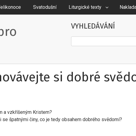
elikonoce
Svatodušní
Liturgické texty
Naklada
VYHLEDÁVÁNÍ
pro
Hledat
hovávejte si dobré svědo
m a vzkříšeným Kristem?
ti se špatnými činy, co je tedy obsahem dobrého svědomí?