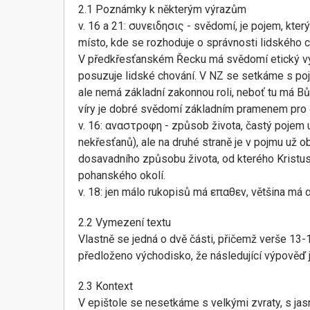
2.1 Poznámky k některým výrazům
v. 16 a 21: συνειδησις - svědomí, je pojem, kter
místo, kde se rozhoduje o správnosti lidského c
V předkřesťanském Řecku má svědomí etický význa
posuzuje lidské chování. V NZ se setkáme s poj
ale nemá základní zakonnou roli, neboť tu má Bů
víry je dobré svědomí základním pramenem pro či
v. 16: αναστροφη - způsob života, častý pojem u
nekřesťanů), ale na druhé straně je v pojmu už 
dosavadního způsobu života, od kterého Kristus 
pohanského okolí.
v. 18: jen málo rukopisů má επαθεν, většina má α
2.2 Vymezení textu
Vlastně se jedná o dvě části, přičemž verše 13-17
předloženo východisko, že následující výpověď 
2.3 Kontext
V epištole se nesetkáme s velkými zvraty, s jas