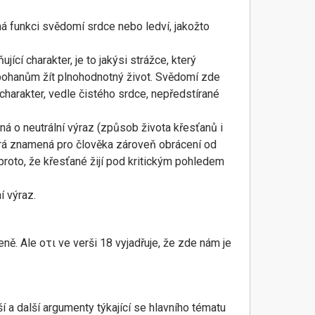
ímá funkci svědomí srdce nebo ledví, jakožto
í charakter, je to jakýsi strážce, který
 pohanům žít plnohodnotný život. Svědomí zde
charakter, vedle čistého srdce, nepředstírané
ná o neutrální výraz (způsob života křesťanů i
terá znamená pro člověka zároveň obrácení od
proto, že křesťané žijí pod kritickým pohledem
í výraz.
eně. Ale οτι ve verši 18 vyjadřuje, že zde nám je
 a další argumenty týkající se hlavního tématu