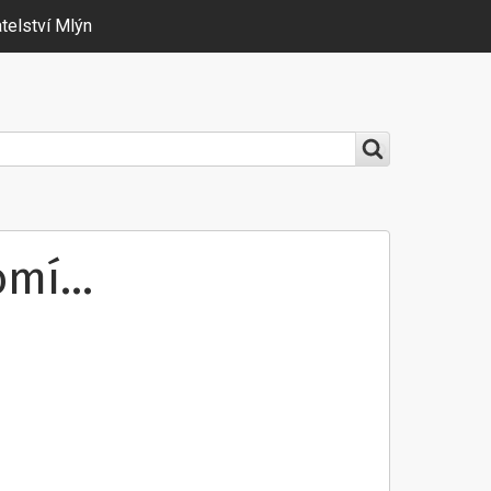
telství Mlýn
mí...