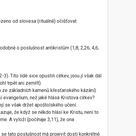
ozeno od slovesa (rituálně) očišťovat
odobně o poslušnost antikristům (1,8; 2,26; 4,6;
3). Tito lidé sice opustili církev, jsou jí však dál
hl trpět ani zemřít).
eden ze základních kamenů křesťanského kázání).
jší evangelium, než jaké hlásá Kristova církev?
ejí se však držet apoštolského učení.
kazuje, že když se někdo hlásí ke Kristu, není to
me. A vyloží (počínaje 3,11), že ona
 se tato poslušnost má projevit dosti konkrétně.