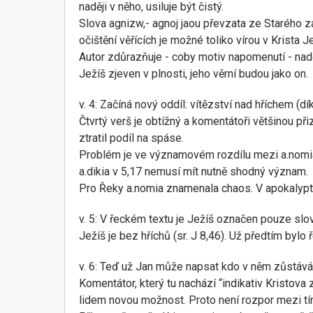
naději v něho, usiluje být čistý.
Slova agnizw,- agnoj jaou převzata ze Starého 
očištění věřících je možné toliko vírou v Krista Je
Autor zdůrazňuje - coby motiv napomenutí - naději
Ježíš zjeven v plnosti, jeho věrní budou jako on.
v. 4: Začíná nový oddíl: vítězství nad hříchem (dík
Čtvrtý verš je obtížný a komentátoři většinou při
ztratil podíl na spáse.
Problém je ve významovém rozdílu mezi a.nomia a
a.dikia v 5,17 nemusí mít nutně shodný význam.
Pro Řeky a.nomia znamenala chaos. V apokalypti
v. 5: V řeckém textu je Ježíš označen pouze slovem
Ježíš je bez hříchů (sr. J 8,46). Už předtím bylo 
v. 6: Teď už Jan může napsat kdo v něm zůstává,
Komentátor, který tu nachází “indikativ Kristova 
lidem novou možnost. Proto není rozpor mezi tím