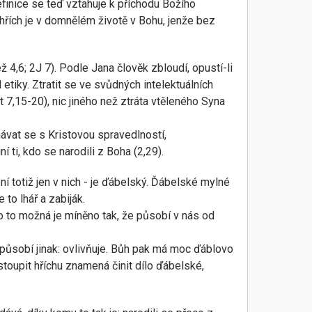
finice se teď vztahuje k příchodu Božího
; hřích je v domnělém životě v Bohu, jenže bez
éž 4,6; 2J 7). Podle Jana člověk zbloudí, opustí-li
tiky. Ztratit se ve svůdných intelektuálních
t 7,15-20), nic jiného než ztráta vtěleného Syna
návat se s Kristovou spravedlností,
 ti, kdo se narodili z Boha (2,29).
ní totiž jen v nich - je ďábelský. Ďábelské mylné
 to lhář a zabiják.
o to možná je míněno tak, že působí v nás od
el působí jinak: ovlivňuje. Bůh pak má moc ďáblovo
ustoupit hříchu znamená činit dílo ďábelské,