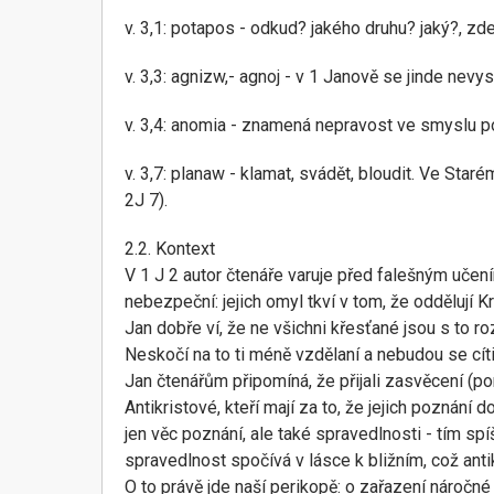
v. 3,1: potapos - odkud? jakého druhu? jaký?, zde:
v. 3,3: agnizw,- agnoj - v 1 Janově se jinde nev
v. 3,4: anomia - znamená nepravost ve smyslu p
v. 3,7: planaw - klamat, svádět, bloudit. Ve Sta
2J 7).
2.2. Kontext
V 1 J 2 autor čtenáře varuje před falešným učením a
nebezpeční: jejich omyl tkví v tom, že oddělují K
Jan dobře ví, že ne všichni křesťané jsou s to r
Neskočí na to ti méně vzdělaní a nebudou se cítit
Jan čtenářům připomíná, že přijali zasvěcení (po
Antikristové, kteří mají za to, že jejich poznání 
jen věc poznání, ale také spravedlnosti - tím sp
spravedlnost spočívá v lásce k bližním, což anti
O to právě jde naší perikopě: o zařazení náročné