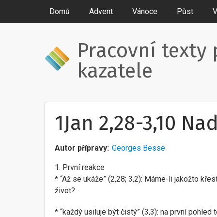
Domů
Advent
Vánoce
Půst
V
Pracovní texty 
kazatele
1Jan 2,28-3,10 Nad
Autor přípravy
Georges Besse
1. První reakce
* “Až se ukáže” (2,28; 3,2): Máme-li jakožto křes
život?
* “každý usiluje být čistý” (3,3): na první pohled