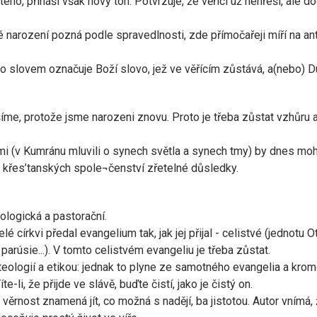
ého, přináší však nový tón. Potvrzuje, že věřící už nehřeší, ale do
 narození pozná podle spravedlnosti, zde přímočařeji míří na ant
mto slovem označuje Boží slovo, jež ve věřícím zůstává, a(nebo)
šíme, protože jsme narozeni znovu. Proto je třeba zůstat vzhůru 
i (v Kumránu mluvili o synech světla a synech tmy) by dnes moh
ě křes’tanských spole¬čenství zřetelné důsledky.
ologická a pastorační.
elé církvi předal evangelium tak, jak jej přijal - celistvé (jednotu
 parúsie...). V tomto celistvém evangeliu je třeba zůstat.
eologií a etikou: jednak to plyne ze samotného evangelia a kromě 
íte-li, že přijde ve slávě, buďte čistí, jako je čistý on.
ěrnost znamená jít, co možná s nadějí, ba jistotou. Autor vnímá, ž