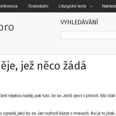
elikonoce
Svatodušní
Liturgické texty
Naklada
VYHLEDÁVÁNÍ
pro
Hledat
ěje, jež něco žádá
ťané nějakou naději, pak tuto: že se Ježíš zjeví v plnosti. Má však
 to vypadá, jako by se Jan rozhodl kázat o mravech. Asi je to jinak