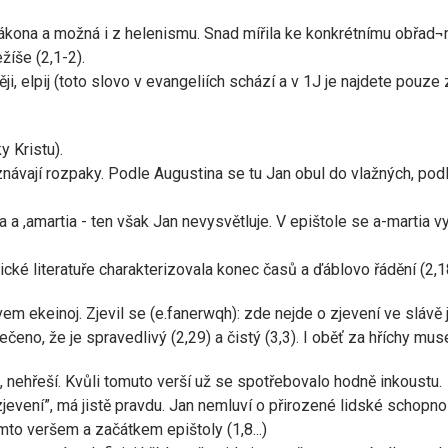
zákona a možná i z helenismu. Snad mířila ke konkrétnímu obřad¬
žíše (2,1-2).
, elpij (toto slovo v evangeliích schází a v 1J je najdete pouze z
y Kristu).
znávají rozpaky. Podle Augustina se tu Jan obul do vlažných, podle
 ,amartia - ten však Jan nevysvětluje. V epištole se a-martia v
cké literatuře charakterizovala konec časů a ďáblovo řádění (2,
 ekeinoj. Zjevil se (e.fanerwqh): zde nejde o zjevení ve slávě jako
řečeno, že je spravedlivý (2,29) a čistý (3,3). I oběť za hříchy mu
 nehřeší. Kvůli tomuto verší už se spotřebovalo hodně inkoustu.
zjevení”, má jistě pravdu. Jan nemluví o přirozené lidské schopnos
to veršem a začátkem epištoly (1,8...)