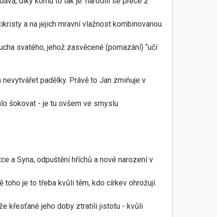
dává, díky komu to tak je: narodili se přece z
ikristy a na jejich mravní vlažnost kombinovanou
 Ducha svatého, jehož zasvěcené (pomazání) “učí
a nevytvářet padělky. Právě to Jan zmiňuje v
lo šokovat - je tu ovšem ve smyslu
 Otce a Syna, odpuštění hříchů a nové narození v
toho je to třeba kvůli těm, kdo církev ohrožují.
e křesťané jeho doby ztratili jistotu - kvůli