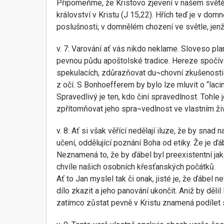
Připomeňme, že Kristovo zjevení v našem světě z
království v Kristu (J 15,22). Hřích teď je v dom
poslušnosti; v domnělém chození ve světle, jenž
v. 7: Varování ať vás nikdo neklame. Sloveso plana
pevnou půdu apoštolské tradice. Hereze spočívá 
spekulacích, zdůrazňovat du¬chovní zkušenosti k 
z očí. S Bonhoefferem by bylo lze mluvit o “lacin
Spravedlivý je ten, kdo činí spravedlnost. Tohl
zpřítomňovat jeho spra¬vedlnost ve vlastním živo
v. 8: Ať si však věřící nedělají iluze, že by sna
učení, oddělující poznání Boha od etiky. Že je ďá
Neznamená to, že by ďábel byl preexistentní jak
chvíle našich osobních křesťanských počátků.
Ať to Jan myslel tak či onak, jisté je, že ďábel 
dílo zkazit a jeho panování ukončit. Aniž by dělil
zatímco zůstat pevně v Kristu znamená podílet s