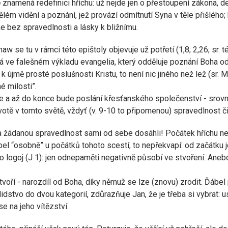
namená redefinici hříchu: už nejde jen o přestoupení zákona, de
nělém vidění a poznání, jež provází odmítnutí Syna v těle přišlého
e bez spravedlnosti a lásky k bližnímu.
w se tu v rámci této epištoly objevuje už potřetí (1,8; 2,26; sr. t
ve falešném výkladu evangelia, který odděluje poznání Boha od e
újmě prosté poslušnosti Kristu, to není nic jiného než lež (sr. M
é milosti”.
e je a až do konce bude poslání křesťanského společenství - srov
tě v tomto světě, vždyť (v. 9-10 to připomenou) spravedlnost činí
d na žádanou spravedlnost sami od sebe dosáhli! Počátek hříchu ne
bel “osobně” u počátků tohoto scestí, to nepřekvapí: od začátku je
o logoj (J 1): jen odnepaměti negativně působí ve stvoření. Aneb
netvoří - narozdíl od Boha, díky němuž se lze (znovu) zrodit. Ďáb
 lidstvo do dvou kategorií, zdůrazňuje Jan, že je třeba si vybrat: 
e na jeho vítězství.