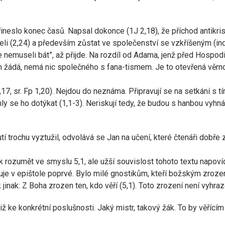
 přineslo konec časů. Napsal dokonce (1J 2,18), že příchod antikri
šeli (2,24) a především zůstat ve společenství se vzkříšeným (indi
 nemuseli bát”, až přijde. Na rozdíl od Adama, jenž před Hospodino
h žádá, nemá nic společného s fana-tismem. Je to otevřená věrn
4,17, sr. Fp 1,20). Nejdou do neznáma. Připravují se na setkání s 
hly se ho dotýkat (1,1-3). Neriskují tedy, že budou s hanbou vyhnán
utí trochu vyztužil, odvolává se Jan na učení, které čtenáři dobře zn
ak rozumět ve smyslu 5,1, ale užší souvislost tohoto textu napovíd
je v epištole poprvé. Bylo milé gnostikům, kteří božským zrozen
 jinak: Z Boha zrozen ten, kdo věří (5,1). Toto zrození není vyhraz
tiž ke konkrétní poslušnosti. Jaký mistr, takový žák. To by věřící