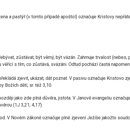
hrožena a pastýř (v tomto případě apoštol) označuje Kristovy nepřá
at, zůstávat, být věrný, být vázán. Zahrnuje trvalost (nebes, pří
u věřící s tím, co zůstává, svázáni. Odtud pochází častá napomenut
.
řekládá zjevit, ukázat, dát poznat. V pasivu označuje Kristovo zjev
 Božích dětí, sr. též 3,10.
zději jako zde plná důvěra, jistota. V Janově evangeliu označuje 
ůvěrou (1J 3,21; 4,17).
íchod. V Novém zákoně označuje plné zjevení Ježíše jakožto sou