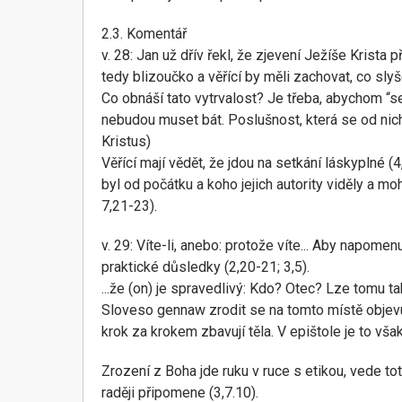
2.3. Komentář
v. 28: Jan už dřív řekl, že zjevení Ježíše Krista
tedy blizoučko a věřící by měli zachovat, co sly
Co obnáší tato vytrvalost? Je třeba, abychom “se
nebudou muset bát. Poslušnost, která se od nic
Kristus)
Věřící mají vědět, že jdou na setkání láskyplné (
byl od počátku a koho jejich autority viděly a mo
7,21-23).
v. 29: Víte-li, anebo: protože víte... Aby napomen
praktické důsledky (2,20-21; 3,5).
...že (on) je spravedlivý: Kdo? Otec? Lze tomu t
Sloveso gennaw zrodit se na tomto místě objevu
krok za krokem zbavují těla. V epištole je to však
Zrození z Boha jde ruku v ruce s etikou, vede to
raději připomene (3,7.10).