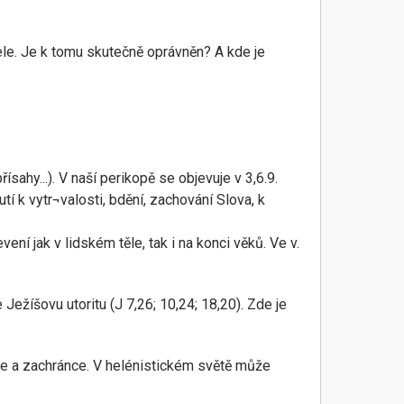
tele. Je k tomu skutečně oprávněn? A kde je
sahy...). V naší perikopě se objevuje v 3,6.9.
í k vytr¬valosti, bdění, zachování Slova, k
ení jak v lidském těle, tak i na konci věků. Ve v.
Ježíšovu utoritu (J 7,26; 10,24; 18,20). Zde je
dce a zachránce. V helénistickém světě může