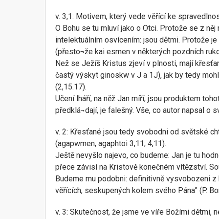
v. 3,1: Motivem, který vede věřící ke spravedlnos
O Bohu se tu mluví jako o Otci. Protože se z něj n
intelektuálním osvícením: jsou dětmi. Protože je B
(přesto¬že kai esmen v některých pozdních ruko
Než se Ježíš Kristus zjeví v plnosti, mají křesťan
častý výskyt ginoskw v J a 1J), jak by tedy mohl 
(2,15.17).
Učení lháří, na něž Jan míří, jsou produktem tohot
předklá¬dají, je falešný. Vše, co autor napsal o s
v. 2: Křesťané jsou tedy svobodni od světské cht
(agapwmen, agaphtoi 3,11; 4,11).
Ještě nevyšlo najevo, co budeme: Jan je tu hodně 
přece závisí na Kristově konečném vítězství. Sou
Budeme mu podobni: definitivně vysvobozeni z 
věřících, seskupených kolem svého Pána” (P. Bon
v. 3: Skutečnost, že jsme ve víře Božími dětmi,