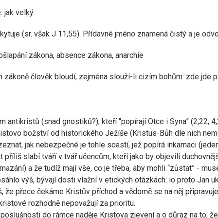
 jak velký.
yskytuje (sr. však J 11,55). Přídavné jméno znamená čistý a je odv
ošlapání zákona, absence zákona, anarchie
rém zákoně člověk bloudí, zejména slouží-li cizím bohům: zde jde p
ntikristů (snad gnostiků?), kteří “popírají Otce i Syna” (2,22; 4,2-
ristovo božství od historického Ježíše (Kristus-Bůh dle nich nemo
ozeznat, jak nebezpečné je tohle scestí, jež popírá inkarnaci (j
 příliš slabí tváří v tvář učencům, kteří jako by objevili duchovně
mazání) a že tudíž mají vše, co je třeba, aby mohli “zůstat” - mus
dosáhlo výš, bývají dosti vlažní v etických otázkách: io proto Jan u
íš, že přece čekáme Kristův příchod a vědomě se na něj připravuje
kristové rozhodně nepovažují za prioritu.
 poslušnosti do rámce naděje Kristova zjevení a o důraz na to, že