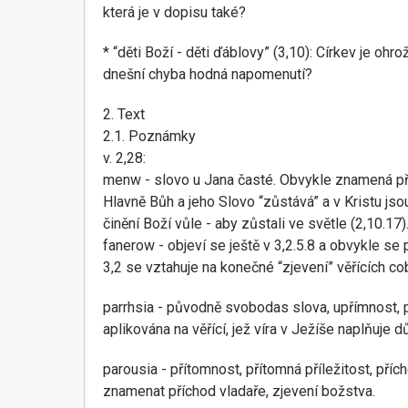
která je v dopisu také?
* “děti Boží - děti ďáblovy” (3,10): Církev je o
dnešní chyba hodná napomenutí?
2. Text
2.1. Poznámky
v. 2,28:
menw - slovo u Jana časté. Obvykle znamená přebýv
Hlavně Bůh a jeho Slovo “zůstává” a v Kristu jso
činění Boží vůle - aby zůstali ve světle (2,10.17)
fanerow - objeví se ještě v 3,2.5.8 a obvykle se p
3,2 se vztahuje na konečné “zjevení” věřících coby
parrhsia - původně svobodas slova, upřímnost, po
aplikována na věřící, jež víra v Ježíše naplňuje d
parousia - přítomnost, přítomná příležitost, př
znamenat příchod vladaře, zjevení božstva.