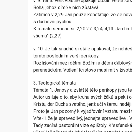
v. 9: Tento verš vlastně opakuje obsah verše šest
Boha, jehož símě v nich zůstává.
Zatímco v 2,29 Jan pouze konstatuje, že se nové
s duchovní pýchou.
K tématu semene sr. 2,20.27; 3,24; 4,13. Jan tí
všemu” (2,27).
v. 10: Je tak snadné si stále opakovat, že nehře
tomto posledním verši perikopy.
Rozlišování mezi dětmi Božími a dětmi ďáblovým
parenetickém. Vtělení Kristovo musí mít v život
3. Teologická témata
Témata 1. Janovy a zvláště této perikopy jsou te
Autor usiluje o to, aby kruhu svých žáků a pak i c
Kristu, dar Ducha svatého, jenž učí všemu, naději
Proto je Jan pozorný k vyjadřování vztahu mezi t
Víte-li, že je spravedlivý, jednejte spravedlivě... V
Tady začíná pastorální vize epištoly. Křesťanská v