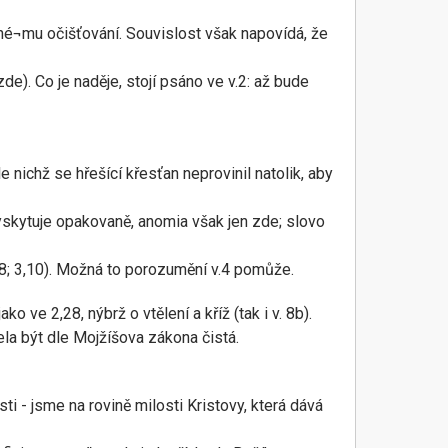
né¬mu očišťování. Souvislost však napovídá, že
de). Co je naděje, stojí psáno ve v.2: až bude
 nichž se hřešící křesťan neprovinil natolik, aby
yskytuje opakovaně, anomia však jen zde; slovo
18; 3,10). Možná to porozumění v.4 pomůže.
 ve 2,28, nýbrž o vtělení a kříž (tak i v. 8b).
sela být dle Mojžíšova zákona čistá.
ti - jsme na rovině milosti Kristovy, která dává