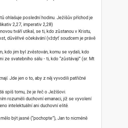
stů ohlašuje poslední hodinu. Ježíšův příchod je
kativ 2,27, imperativ 2,28)
vou tváří utíkal, se ti, kdo zůstanou v Kristu,
ost, důvěřivé očekávání (vždyť soudcem je právě
tím, kdo jim byl zvěstován, komu se vydali, kdo
i ze svatebního sálu - ti, kdo “zůstávají” (sr. Mt
ají. Jde jen o to, aby z něj vyvodili patřičné
á spíš tomu, že je řeč o Ježíšovi.
ím rozuměli duchovní emanaci, jíž se vyvolení
eno intelektuální ani duchovní elitě.
m mělo být jasné (“pochopte”), Jan to nicméně