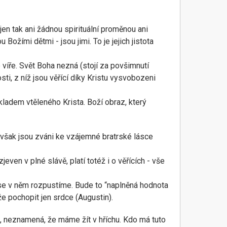
k jen tak ani žádnou spirituální proměnou ani
Božími dětmi - jsou jimi. To je jejich jistota
e víře. Svět Boha nezná (stojí za povšimnutí
sti, z níž jsou věřící díky Kristu vysvobozeni
tikladem vtěleného Krista. Boží obraz, který
i však jsou zváni ke vzájemné bratrské lásce
even v plné slávě, platí totéž i o věřících - vše
se v něm rozpustíme. Bude to “naplněná hodnota
e pochopit jen srdce (Augustin).
e, neznamená, že máme žít v hříchu. Kdo má tuto