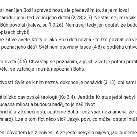
ti, není jen Boží spravedlnost, ale především to, že je miloval.
arodili, jsou teď věřící jeho dětmi (2,28; 3,7). Nestali se jimi vša
ůh povolal (kalew, sr. Ř 9,26). Nemusejí tedy jen doufat, že budou 
pisech chybí).
é žít ve světě, který je jako Boží děti nezná - to lze poznat jen v
poznat jeho děti? Svět není otevřený lásce (4,8) a podléhá chtivo
o světa (4,5). Chvástají se poznáním, a jejich život je přitom pro
větu, se vztahuje i na ně: nepoznali Boha.
ivosti. Svět se k nim nezná, dokonce je nenávidí (3,13), oni sam
blízko pavlovské teologii (Ko 3,4). Jestliže Kristus ještě nebyl zj
časná milost a budoucí naděj, to je náš život.
hříchů a z konečnosti, spatříme Boha - což však neznamená, že 
nard). Lze o tom říct něco víc? Jazyk poví, co může: ostatní můž
 není důvodem ke zlenivění. A že ještě nevyšlo najevo, jací budem