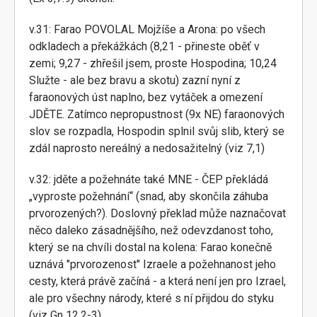
v.31: Farao POVOLAL Mojžíše a Arona: po všech
odkladech a překážkách (8,21 - přineste oběť v
zemi; 9,27 - zhřešil jsem, proste Hospodina; 10,24
Služte - ale bez bravu a skotu) zazní nyní z
faraonových úst naplno, bez vytáček a omezení
JDĚTE. Zatímco nepropustnost (9x NE) faraonových
slov se rozpadla, Hospodin splnil svůj slib, který se
zdál naprosto nereálný a nedosažitelný (viz 7,1)
v.32: jděte a požehnáte také MNE - ČEP překládá
„vyproste požehnání“ (snad, aby skončila záhuba
prvorozených?). Doslovný překlad může naznačovat
něco daleko zásadnějšího, než odevzdanost toho,
který se na chvíli dostal na kolena: Farao konečně
uznává "prvorozenost" Izraele a požehnanost jeho
cesty, která právě začíná - a která není jen pro Izrael,
ale pro všechny národy, které s ní přijdou do styku
(viz Gn 12,2-3).