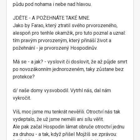
půdu pod nohama i nebe nad hlavou.
JDĚTE - A POŽEHNÁTE TAKÉ MNE.
Jako by Farao, který ztratil svého prvorozeného,
alespoň pro tenhle okamžik, pro tuto poznal a uznal:
tím pravým prvorozeným, který přináší život a
požehnání - je prvorozený Hospodinův.
Má se - a jak? - vyslovit či doslovit, že až půjde smrt
po novozákonním jednorozeném, taky zůstane bez
protekce?
d/ naše domy vysvobodil. Vytrhl nás, dal nám
vykročit.
Víš, moc jsme mu tenkrát nevěřili. Otroctví nás tak
vydeptalo, že už jsme neměli ani sílu věřit.
Ale pak začal Hospodin lámat obruče otroctví jednu
za druhou - a tak, když přišel Mojžíš se zprávou: