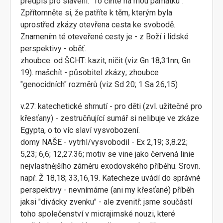
předpis pro slavení: "To čiňte na mou památku".
Zpřítomněte si, že patříte k těm, kterým byla
uprostřed zkázy otevřena cesta ke svobodě.
Znamením té oteveřené cesty je - z Boží i lidské
perspektivy - oběť.
zhoubce: od ŠCHT: kazit, ničit (viz Gn 18,31nn; Gn
19). mašchít - působitel zkázy; zhoubce
"genocidních" rozměrů (viz Sd 20; 1 Sa 26,15)
v.27: katechetické shrnutí - pro děti (zvl. užitečné pro
křesťany) - zestručňující sumář si nelibuje ve zkáze
Egypta, o to víc slaví vysvobození.
domy NAŠE - vytrhl/vysvobodil - Ex 2,19; 3,8.22;
5,23; 6,6; 12,27.36; motiv se vine jako červená linie
nejvlastnějšího záměru exodovského příběhu. Srovn.
např. Ž 18,18; 33,16,19. Katecheze uvádí do správné
perspektivy - nevnímáme (ani my křesťané) příběh
jaksi "divácky zvenku" - ale zvenitř: jsme součástí
toho společenství v micrajimské nouzi, které