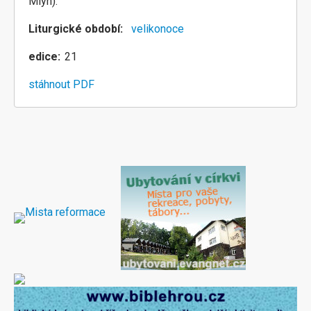
Mlýn).
Liturgické období
velikonoce
edice
21
stáhnout PDF