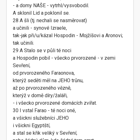
- a domy NAŠE - vytrhl/vysvobodil.
A sklonil Lid a poklonil se.
28 A šli (tj. nechali se nasměrovat)
a učinili - synové Izraele,
tak-jak při/u/kázal Hospodin - Mojžíšovi a Aronovi;
tak učinili.
29 A Stalo se v půli té noci
a Hospodin pobil - všecko prvorozené - v zemi
Sevření,
od prvorozeného Faraonova,
kterýž seděti měl na JEHO trůnu,
až po prvorozeného vězně,
kterýž v domě díry/žaláři,
- i všecko prvorozené domácích zvířat.
30 I vstal Farao - té noci oné,
a všickni služebníci JEHO
i všickni Egyptští,
a stal se křik veliký v Sevření;