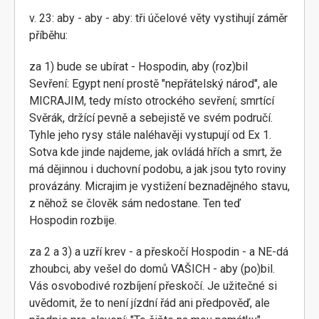
v. 23: aby - aby - aby: tři účelové věty vystihují záměr
příběhu:
za 1) bude se ubírat - Hospodin, aby (roz)bil
Sevření: Egypt není prostě "nepřátelský národ", ale
MICRAJIM, tedy místo otrockého sevření; smrtící
Svěrák, držící pevně a sebejistě ve svém područí.
Tyhle jeho rysy stále naléhavěji vystupují od Ex 1.
Sotva kde jinde najdeme, jak ovládá hřích a smrt, že
má dějinnou i duchovní podobu, a jak jsou tyto roviny
provázány. Micrajim je vystižení beznadějného stavu,
z něhož se člověk sám nedostane. Ten teď
Hospodin rozbije.
za 2 a 3) a uzří krev - a přeskočí Hospodin - a NE-dá
zhoubci, aby vešel do domů VAŠICH - aby (po)bil.
Vás osvobodivé rozbíjení přeskočí. Je užitečné si
uvědomit, že to není jízdní řád ani předpověď, ale