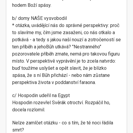
hodem Boží spásy.
b/ domy NAŠE vysvobodil
* otázka, uvádějící nás do správné perspektivy: proč
to slavíme my, čím jsme zasaženi, co nás otkalo a
potkává - a tedy s jakou naší nouzí a zotročeností se
ten příběh a jehoBůh utkává? "Nestranného"
pozorovatele příběh zmate, nemá pro takovou figuru
místo. V perspektivě vyprávění je to zcela natvrdo:
buď toužíme uslyšet a opět slavit, že je blízko
spása, že s ní Bůh přichází - nebo nám zůstane
perspektiva života v poddanství faraona.
c/ Hospodin udeřil na Egypt
Hospodin rozevřel Svěrák otroctví. Rozpáčil ho,
docela rozlomil.
Nelze zamlčet otázku - co s tím, že té noci řádila
smrt?