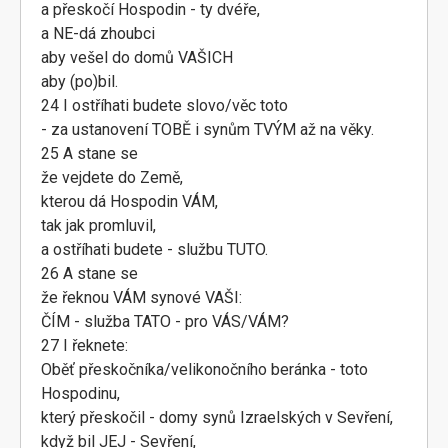
a přeskočí Hospodin - ty dvéře,
a NE-dá zhoubci
aby vešel do domů VAŠICH
aby (po)bil.
24 I ostříhati budete slovo/věc toto
- za ustanovení TOBĚ i synům TVÝM až na věky.
25 A stane se
že vejdete do Země,
kterou dá Hospodin VÁM,
tak jak promluvil,
a ostříhati budete - službu TUTO.
26 A stane se
že řeknou VÁM synové VAŠI:
ČÍM - služba TATO - pro VÁS/VÁM?
27 I řeknete:
Oběť přeskočníka/velikonočního beránka - toto
Hospodinu,
který přeskočil - domy synů Izraelských v Sevření,
když bil JEJ - Sevření,