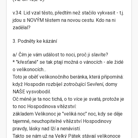
v.34: Lid vzal těsto, předtím než stačilo vykvasit - t.j.
jdou s NOVÝM těstem na novou cestu. Kdo na ni
zadělal?
3. Podněty ke kázání
a/ Čím je vám událost to noci, proč ji slavíte?
* "křesťané" se tak ptají možná o vánocích - ale židé
o velikonocích...
Toto je oběť velikonočního beránka, která připomíná:
když Hospodin rozbíjel zotročující Sevření, domy
NAŠE vysvobodil.
Oč méně je ta noc tichá, o to více je svatá, protože je
to noc Hospodinova vítězství:
základem Velikonoc je "veliká noc" noc, kdy se děje
tajemné, neuchopitelné vítězství Hospodinovy
pravdy, lásky nad lží a nenávistí.
Takto se nám už na Velký Pátek stávají velikonoce