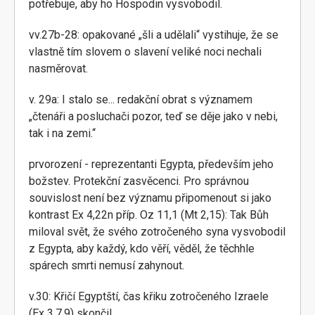
potřebuje, aby ho Hospodin vysvobodil.
vv.27b-28: opakované „šli a udělali“ vystihuje, že se
vlastně tím slovem o slavení veliké noci nechali
nasměrovat.
v. 29a: I stalo se... redakční obrat s významem
„čtenáři a posluchači pozor, teď se děje jako v nebi,
tak i na zemi.“
prvorození - reprezentanti Egypta, především jeho
božstev. Protekční zasvěcenci. Pro správnou
souvislost není bez významu připomenout si jako
kontrast Ex 4,22n příp. Oz 11,1 (Mt 2,15): Tak Bůh
miloval svět, že svého zotročeného syna vysvobodil
z Egypta, aby každý, kdo věří, věděl, že těchhle
spárech smrti nemusí zahynout.
v.30: Křičí Egyptští, čas křiku zotročeného Izraele
(Ex 3,7.9) skončil.