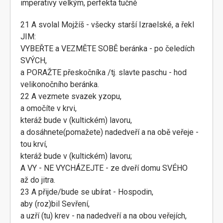
imperativy velkým, perfekta tučně
21 A svolal Mojžíš - všecky starší Izraelské, a řekl
JIM:
VYBEŘTE a VEZMĚTE SOBĚ beránka - po čeledích
SVÝCH,
a PORAŽTE přeskočníka /tj. slavte paschu - hod
velikonočního beránka.
22 A vezmete svazek yzopu,
a omočíte v krvi,
kteráž bude v (kultickém) lavoru,
a dosáhnete(pomažete) nadedveří a na obě veřeje -
tou krví,
kteráž bude v (kultickém) lavoru;
A VY - NE VYCHÁZEJTE - ze dveří domu SVÉHO
až do jitra.
23 A přijde/bude se ubírat - Hospodin,
aby (roz)bil Sevření,
a uzří (tu) krev - na nadedveří a na obou veřejích,