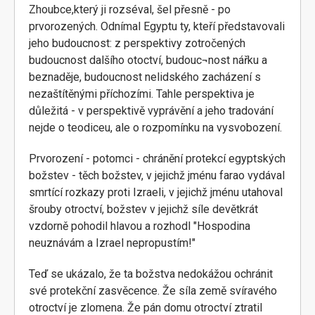
Zhoubce,který ji rozséval, šel přesně - po
prvorozených. Odnímal Egyptu ty, kteří představovali
jeho budoucnost: z perspektivy zotročených
budoucnost dalšího otoctví, budouc¬nost nářku a
beznaděje, budoucnost nelidského zacházení s
nezaštítěnými příchozími. Tahle perspektiva je
důležitá - v perspektivě vyprávění a jeho tradování
nejde o teodiceu, ale o rozpomínku na vysvobození.
Prvorození - potomci - chránění protekcí egyptských
božstev - těch božstev, v jejichž jménu farao vydával
smrtící rozkazy proti Izraeli, v jejichž jménu utahoval
šrouby otroctví, božstev v jejichž síle devětkrát
vzdorně pohodil hlavou a rozhodl "Hospodina
neuznávám a Izrael nepropustím!"
Teď se ukázalo, že ta božstva nedokážou ochránit
své protekční zasvěcence. Že síla země svíravého
otroctví je zlomena. Že pán domu otroctví ztratil