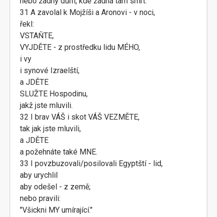
nebo žádný dům, kde žádná tam smrt.
31 A zavolal k Mojžíši a Aronovi - v noci,
řekl:
VSTAŇTE,
VYJDĚTE - z prostředku lidu MÉHO,
i vy
i synové Izraelští,
a JDĚTE
SLUŽTE Hospodinu,
jakž jste mluvili.
32 I brav VÁŠ i skot VÁŠ VEZMĚTE,
tak jak jste mluvili,
a JDĚTE
a požehnáte také MNE.
33 I povzbuzovali/posilovali Egyptští - lid,
aby urychlil
aby odešel - z země;
nebo pravili:
"Všickni MY umírající."