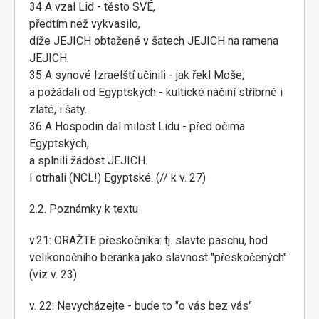
34 A vzal Lid - těsto SVÉ,
předtím než vykvasilo,
díže JEJICH obtažené v šatech JEJICH na ramena
JEJICH.
35 A synové Izraelští učinili - jak řekl Moše;
a požádali od Egyptských - kultické náčiní stříbrné i
zlaté, i šaty.
36 A Hospodin dal milost Lidu - před očima
Egyptských,
a splnili žádost JEJICH.
I otrhali (NCL!) Egyptské. (// k v. 27)
2.2. Poznámky k textu
v.21: ORAŽTE přeskočníka: tj. slavte paschu, hod
velikonočního beránka jako slavnost "přeskočených"
(viz v. 23)
v. 22: Nevycházejte - bude to "o vás bez vás"