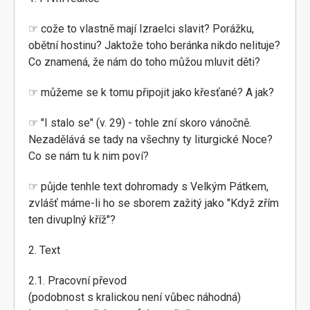
☞ cože to vlastně mají Izraelci slavit? Porážku,
obětní hostinu? Jaktože toho beránka nikdo nelituje?
Co znamená, že nám do toho můžou mluvit děti?
☞ můžeme se k tomu připojit jako křesťané? A jak?
☞ "I stalo se" (v. 29) - tohle zní skoro vánočně.
Nezadělává se tady na všechny ty liturgické Noce?
Co se nám tu k nim poví?
☞ půjde tenhle text dohromady s Velkým Pátkem,
zvlášť máme-li ho se sborem zažitý jako "Když zřím
ten divuplný kříž"?
2. Text
2.1. Pracovní převod
(podobnost s kralickou není vůbec náhodná)