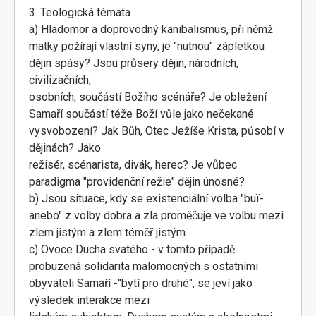
3. Teologická témata
a) Hladomor a doprovodný kanibalismus, při němž
matky požírají vlastní syny, je "nutnou" zápletkou
dějin spásy? Jsou průsery dějin, národních,
civilizačních,
osobních, součástí Božího scénáře? Je obležení
Samaří součástí téže Boží vůle jako nečekané
vysvobození? Jak Bůh, Otec Ježíše Krista, působí v
dějinách? Jako
režisér, scénarista, divák, herec? Je vůbec
paradigma "providenční režie" dějin únosné?
b) Jsou situace, kdy se existenciální volba "buï-
anebo" z volby dobra a zla proměčuje ve volbu mezi
zlem jistým a zlem téměř jistým.
c) Ovoce Ducha svatého - v tomto případě
probuzená solidarita malomocných s ostatními
obyvateli Samaří -"bytí pro druhé", se jeví jako
výsledek interakce mezi