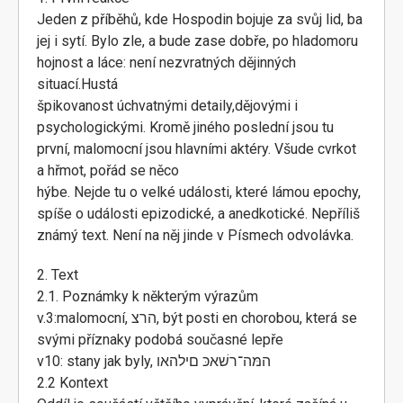
Jeden z příběhů, kde Hospodin bojuje za svůj lid, ba
jej i sytí. Bylo zle, a bude zase dobře, po hladomoru
hojnost a láce: není nezvratných dějinných
situací.Hustá
špikovanost úchvatnými detaily,dějovými i
psychologickými. Kromě jiného poslední jsou tu
první, malomocní jsou hlavními aktéry. Všude cvrkot
a hřmot, pořád se něco
hýbe. Nejde tu o velké události, které lámou epochy,
spíše o události epizodické, a anedkotické. Nepříliš
známý text. Není na něj jinde v Písmech odvolávka.
2. Text
2.1. Poznámky k některým výrazům
v.3:malomocní, הרצ, být posti en chorobou, která se
svými příznaky podobá současné lepře
v10: stany jak byly, המּה־רשׁאכּ םילהאו
2.2 Kontext