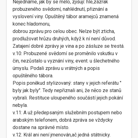
Nejednáme, jak by se mělo, zjišují: hle,zázrak
probuzeného svědomí, nahlédnutí, přiznání a
vyslovení viny. Opuštěný tábor aramejců znamená
konec hladomoru,
dobrou zprávu pro celou obec. Nelze být zticha,
prodlužovat hrůzu druhých, když k ní není důvod.
Zatajení dobré zprávy je vina a po zásluze se trestá.
v.10: Probuzené svědomí se proměnilo vskutku v
čin, nezůstalo u vyznání viny, event. u šlechetného
úmyslu. Podali zprávu u vrátných a popis
opuštěného tábora.
Popis poněkud stylizovaný: stany v jejich referátu "
byly jak byly". Tedy nepřiznali ani, že něco ze stanů
vybrali. Restituce uloupeného součástí jejich pokání
nebyla.
v.11: A už předepsaným služebním postupem nebo
arabským telefonem, dobrá zpráva se vždycky
dostane na správné místo.
v.12: Král ani není jmenován,ač jedná státnicky.