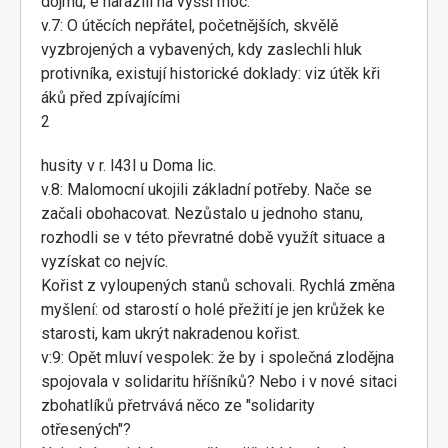
dojmu, e narazili na vyšší moc.
v.7: O útěcích nepřátel, početnějších, skvělě
vyzbrojených a vybavených, kdy zaslechli hluk
protivníka, existují historické doklady: viz útěk kři
áků před zpívajícími
2
husity v r. l43l u Doma lic.
v.8: Malomocní ukojili základní potřeby. Nače se
začali obohacovat. Nezůstalo u jednoho stanu,
rozhodli se v této převratné době využít situace a
vyzískat co nejvíc.
Kořist z vyloupených stanů schovali. Rychlá změna
myšlení: od starostí o holé přežití je jen krůžek ke
starosti, kam ukrýt nakradenou kořist.
v:9: Opět mluví vespolek: že by i společná zlodějna
spojovala v solidaritu hříšníků? Nebo i v nové sitaci
zbohatlíků přetrvává něco ze "solidarity
otřesených"?