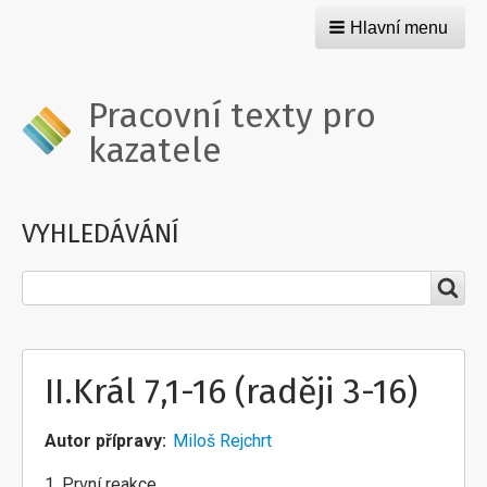
Hlavní menu
Pracovní texty pro
kazatele
VYHLEDÁVÁNÍ
Hledat
II.Král 7,1-16 (raději 3-16)
Autor přípravy
Miloš Rejchrt
1. První reakce