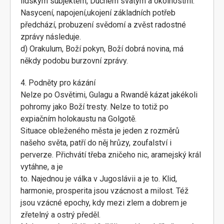
lidským subjektem, Duchem svatým a okolnostmi.
Nasycení, napojení,ukojení základních potřeb
předchází, probuzení svědomí a zvěst radostné
zprávy následuje.
d) Orakulum, Boží pokyn, Boží dobrá novina, má
někdy podobu burzovní zprávy.
4. Podněty pro kázání
Nelze po Osvětimi, Gulagu a Rwandě kázat jakékoli
pohromy jako Boží tresty. Nelze to totiž po
expiačním holokaustu na Golgotě.
Situace obleženého města je jeden z rozměrů
našeho světa, patří do něj hrůzy, zoufalství i
perverze. Přichvátí třeba zničeho nic, aramejský král
vytáhne, a je
to. Najednou je válka v Jugoslávii a je to. Klid,
harmonie, prosperita jsou vzácnost a milost. Též
jsou vzácné epochy, kdy mezi zlem a dobrem je
zřetelný a ostrý předěl.