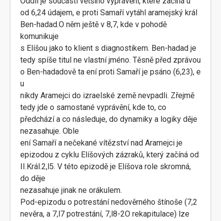
Oddíl je součástí většího vyprávění, které začíná u
od 6,24 údajem, e proti Samaří vytáhl aramejský král
Ben-hadad.O něm ještě v 8,7, kde v pohodě
komunikuje
s Elíšou jako to klient s diagnostikem. Ben-hadad je
tedy spíše titul ne vlastní jméno. Těsně před zprávou
o Ben-hadadově ta ení proti Samaří je psáno (6,23), e
u
nikdy Aramejci do izraelské země nevpadli. Zřejmě
tedy jde o samostané vyprávění, kde to, co
předchází a co následuje, do dynamiky a logiky děje
nezasahuje. Oble
ení Samaří a nečekané vítězství nad Aramejci je
epizodou z cyklu Elíšových zázraků, který začíná od
II.Král.2,l5. V této epizodě je Elíšova role skromná,
do děje
nezasahuje jinak ne orákulem.
Pod-epizodu o potrestání nedověrného štínoše (7,2
nevěra, a 7,l7 potrestání, 7,l8-2O rekapitulace) lze