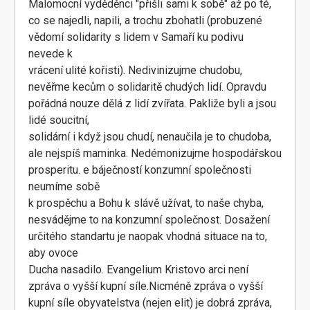
Malomocní vyděděnci "přišli sami k sobě" až po té,
co se najedli, napili, a trochu zbohatli (probuzené
vědomí solidarity s lidem v Samaří ku podivu
nevede k
vrácení ulité kořisti). Nedivinizujme chudobu,
nevěřme kecům o solidaritě chudých lidí. Opravdu
pořádná nouze dělá z lidí zvířata. Pakliže byli a jsou
lidé soucitní,
solidární i když jsou chudí, nenaučila je to chudoba,
ale nejspíš maminka. Nedémonizujme hospodářskou
prosperitu. e báječností konzumní společnosti
neumíme sobě
k prospěchu a Bohu k slávě užívat, to naše chyba,
nesvádějme to na konzumní společnost. Dosažení
určitého standartu je naopak vhodná situace na to,
aby ovoce
Ducha nasadilo. Evangelium Kristovo arci není
zpráva o vyšší kupní síle.Nicméně zpráva o vyšší
kupní síle obyvatelstva (nejen elit) je dobrá zpráva,