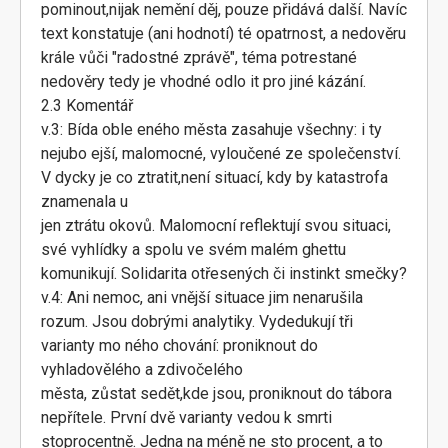
pominout,nijak nemění děj, pouze přidává další. Navíc
text konstatuje (ani hodnotí) té opatrnost, a nedověru
krále vůči "radostné zprávě", téma potrestané
nedověry tedy je vhodné odlo it pro jiné kázání.
2.3 Komentář
v.3: Bída oble eného města zasahuje všechny: i ty
nejubo ejší, malomocné, vyloučené ze společenství.
V dycky je co ztratit,není situací, kdy by katastrofa
znamenala u
jen ztrátu okovů. Malomocní reflektují svou situaci,
své vyhlídky a spolu ve svém malém ghettu
komunikují. Solidarita otřesených či instinkt smečky?
v.4: Ani nemoc, ani vnější situace jim nenarušila
rozum. Jsou dobrými analytiky. Vydedukují tři
varianty mo ného chování: proniknout do
vyhladovělého a zdivočelého
města, zůstat sedět,kde jsou, proniknout do tábora
nepřítele. První dvě varianty vedou k smrti
stoprocentně. Jedna na méně ne sto procent, a to