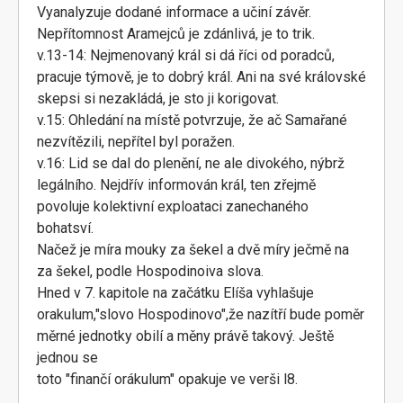
Vyanalyzuje dodané informace a učiní závěr.
Nepřítomnost Aramejců je zdánlivá, je to trik.
v.13-14: Nejmenovaný král si dá říci od poradců,
pracuje týmově, je to dobrý král. Ani na své královské
skepsi si nezakládá, je sto ji korigovat.
v.15: Ohledání na místě potvrzuje, že ač Samařané
nezvítězili, nepřítel byl poražen.
v.16: Lid se dal do plenění, ne ale divokého, nýbrž
legálního. Nejdřív informován král, ten zřejmě
povoluje kolektivní exploataci zanechaného
bohatsví.
Načež je míra mouky za šekel a dvě míry ječmě na
za šekel, podle Hospodinoiva slova.
Hned v 7. kapitole na začátku Elíša vyhlašuje
orakulum,"slovo Hospodinovo",že nazítří bude poměr
měrné jednotky obilí a měny právě takový. Ještě
jednou se
toto "finančí orákulum" opakuje ve verši l8.