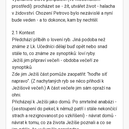
prostředí): procházet se - žít, utvářet život - halacha
v židovství. Chození Petrovo bylo nezávislé a nyní
bude veden - a to dokonce, kam by nechtěl.
2.1 Kontext
Předchází příběh o lovení ryb. Jiná podoba než
známe z Lk. Učedníci dělají buď opět nebo snad
stále to, co známe ze synoptiků: loví ryby.
Ježíš jim připraví večeři - obdoba večeří ze
synoptiků.
Zde jim Ježíš část pomůže zaopatřit: “hoďte síť
napravo”. (Z nachytaných ryb se něco přihodí k
Ježíšově večeři.) A část večeře jim sám opraží na
ohni.
Přicházejí k Ježíši jako domů. Po smrtelné anabázi -
(sestoupení do pekel, k němuž patří i stále nekončící
strach a rezignovanost po vzkříšení) - návrat domů -
návrat k tomu, co za života Ježíše poznali a co se