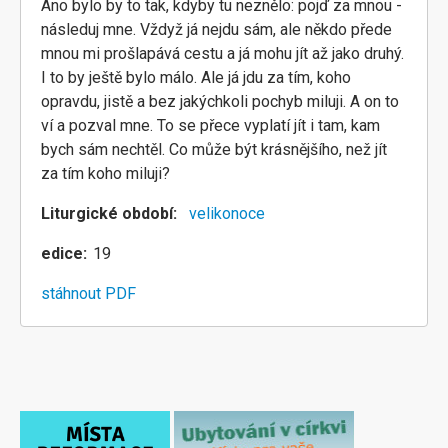
Ano bylo by to tak, kdyby tu neznělo: pojď za mnou -
následuj mne. Vždyž já nejdu sám, ale někdo přede
mnou mi prošlapává cestu a já mohu jít až jako druhý.
I to by ještě bylo málo. Ale já jdu za tím, koho
opravdu, jistě a bez jakýchkoli pochyb miluji. A on to
ví a pozval mne. To se přece vyplatí jít i tam, kam
bych sám nechtěl. Co může být krásnějšího, než jít
za tím koho miluji?
Liturgické období
velikonoce
edice
19
stáhnout PDF