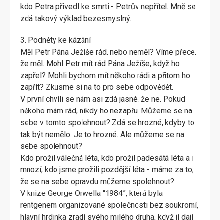
kdo Petra přivedl ke smrti - Petrův nepřítel. Mně se
zdá takový výklad bezesmyslný.
3. Podněty ke kázání
Měl Petr Pána Ježíše rád, nebo neměl? Víme přece,
že měl. Mohl Petr mít rád Pána Ježíše, když ho
zapřel? Mohli bychom mít někoho rádi a přitom ho
zapřít? Zkusme si na to pro sebe odpovědět.
V první chvíli se nám asi zdá jasné, že ne. Pokud
někoho mám rád, nikdy ho nezapřu. Můžeme se na
sebe v tomto spolehnout? Zdá se hrozné, kdyby to
tak být nemělo. Je to hrozné. Ale můžeme se na
sebe spolehnout?
Kdo prožil válečná léta, kdo prožil padesátá léta a i
mnozí, kdo jsme prožili pozdější léta - máme za to,
že se na sebe opravdu můžeme spolehnout?
V knize George Orwella “1984”, která byla
rentgenem organizované společnosti bez soukromí,
hlavní hrdinka zradí svého milého druha, když jí dají