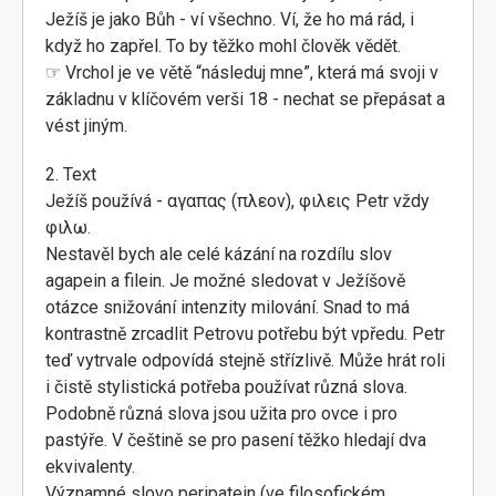
Ježíš je jako Bůh - ví všechno. Ví, že ho má rád, i
když ho zapřel. To by těžko mohl člověk vědět.
☞ Vrchol je ve větě “následuj mne”, která má svoji v
základnu v klíčovém verši 18 - nechat se přepásat a
vést jiným.
2. Text
Ježíš používá - αγαπας (πλεον), φιλεις Petr vždy
φιλω.
Nestavěl bych ale celé kázání na rozdílu slov
agapein a filein. Je možné sledovat v Ježíšově
otázce snižování intenzity milování. Snad to má
kontrastně zrcadlit Petrovu potřebu být vpředu. Petr
teď vytrvale odpovídá stejně střízlivě. Může hrát roli
i čistě stylistická potřeba používat různá slova.
Podobně různá slova jsou užita pro ovce i pro
pastýře. V češtině se pro pasení těžko hledají dva
ekvivalenty.
Významné slovo peripatein (ve filosofickém