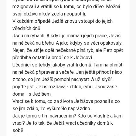
rezignovali a vrátili se k tomu, co bylo dříve. Možná
svoji obživu nikdy zcela neopustili.
V každém případě Ježíš znovu vstoupí do jejich
všedních dnů.
Jsou na rybách. A když je marná i jejich práce, Ježíš
na ně čeká na břehu. A jako kdyby se věci opakovaly.
Nejen, že síť je opět nečekaně plná ryb, ale Petr opět
předbíhá ostatní a brodí se k Ježíšovi.
Učedníci se tehdy jakoby vrátili domů. Tam na ohništi
na ně čeká připravená večeře. Jen ještě přihodí něco
z toho, co jim Ježíš pomohl nachytat. A už slyší:
pojďte jíst. Ježíš rozdává - chléb, rybu. Jsou zase
doma - s Ježíšem.
Vrací se k tomu, co za života Ježíšova poznali a co
se jim zdálo, že vyšumělo naprázdno.
Jak je tomu s tím navracením? Kdo se vlastně a kam
vrací? Je to tak, že Ježíš vrací učedníky domů k
sobě.