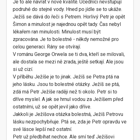
Je to ale návrat v nové kvalitě. Učedníci nevstupují
podruhé do stejné vody. Hned po jídle se to ukáže.
Ježíš se dává do řeči s Petrem. Horlivý Petr je opět
Šimon a minulost je najednou opět tady. Čas nebyl
lékařem ran minulosti. Minulost musí být
zpracována. Je to bolestné - někdy nemožné pro
celou generaci. Rány se otvírají.
V románu George Orwela se ti dva, kteří se milovali,
ale dostala se mezi ně zrada, ještě setkají. Ale jsou
si už cizí.
V příběhu Ježíše je to jinak. Ježíš se Petra ptá na
jeho lásku. Jsou to bolestné otázky. Ježíš se ptá,
zdá má Petr Ježíše raději než ti okolo. Petr si to
dříve myslel. A jak se hrnul vodou za Ježíšem před
ostatními, už se opět jevil jako dříve.
Jakkoli je Ježíšova otázka bolestná, Ježíš Petrovu
lásku nezpochybňuje. Ptá se, zda je Petr opravdu ve
své lásce lepší než ostatní.
Petr už předbíhat nechce. Ale smí teď Ježíšovi