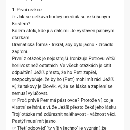
1. První reakce
☞ Jak se setkává horlivý učedník se vzkříšeným
Kristem?
Kolem stolu, kde jí s dalšími. Je vystaven palčivým
otázkám.
Dramatická forma - třikrát, aby bylo jasno - zrcadlo
zapření.
První z otázek je nejostřejší. Ironizuje Petrovu větší
horlivost než ostatních. Ve všech otázkách je cítit
odpuštění. Ježíš přesto, že ho Petr zapřel,
nezpochybňuje, že by ho (Petr) mohl mít rád. Ježíš
ví, že takový je člověk, ví, že se láska a zapření se
nemusí vylučovat.
☞ Proč právě Petr má pást ovce? Protože ví, co je
vlastní selhání, a ví, že Ježíš přesto čeká jeho lásku.
Trojí otázka má zdůraznit naléhavost - vážnost věci.
Pastýř musí mít jasno.
☞ Třetí odpověď “ty víš všechno” je vyznání, že