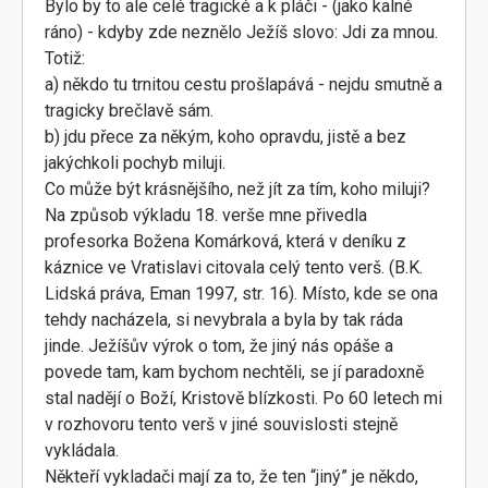
Bylo by to ale celé tragické a k pláči - (jako kalné
ráno) - kdyby zde neznělo Ježíš slovo: Jdi za mnou.
Totiž:
a) někdo tu trnitou cestu prošlapává - nejdu smutně a
tragicky brečlavě sám.
b) jdu přece za někým, koho opravdu, jistě a bez
jakýchkoli pochyb miluji.
Co může být krásnějšího, než jít za tím, koho miluji?
Na způsob výkladu 18. verše mne přivedla
profesorka Božena Komárková, která v deníku z
káznice ve Vratislavi citovala celý tento verš. (B.K.
Lidská práva, Eman 1997, str. 16). Místo, kde se ona
tehdy nacházela, si nevybrala a byla by tak ráda
jinde. Ježíšův výrok o tom, že jiný nás opáše a
povede tam, kam bychom nechtěli, se jí paradoxně
stal nadějí o Boží, Kristově blízkosti. Po 60 letech mi
v rozhovoru tento verš v jiné souvislosti stejně
vykládala.
Někteří vykladači mají za to, že ten “jiný” je někdo,