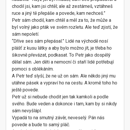
chodil jsi, kam jsi chtěl; ale až zestárneš, vztáhneš
ruce a jiný tě přepáše a povede, kam nechceš.”
Petr sám chodil, kam chtěl a měl za to, že může a
byl volný jako pták ve svém rozletu. Ale teď zjistí, že
sám nepoletí.
“Dříve ses sám přepásal.” Lidé na východě nosí
plášť z kusu látky a aby bylo možno jít, je třeba ho
šikovně převázat, podkasat. To Petr jako dospělý
dělal sám. Jen děti a nemocní či staří lidé potřebují
pomoci s oblékáním.
A Petr teď slyší, že ne už on sám. Ale někdo jiný mu
utáhne pásek a vypraví ho na cestu. A kromě toho ho
ještě povede.
Petr už si nebude chodit jen tak kamkoli a podle
svého. Bude veden a dokonce i tam, kam by si nikdy
sám nevyšlápl.
Vypadá to na smutný závěr, neveselý. Pán nás
povede a bude to samý pláč.