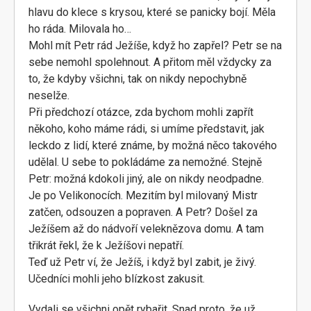
hlavu do klece s krysou, které se panicky bojí. Měla
ho ráda. Milovala ho…
Mohl mít Petr rád Ježíše, když ho zapřel? Petr se na
sebe nemohl spolehnout. A přitom měl vždycky za
to, že kdyby všichni, tak on nikdy nepochybně
neselže.
Při předchozí otázce, zda bychom mohli zapřít
někoho, koho máme rádi, si umíme představit, jak
leckdo z lidí, které známe, by možná něco takového
udělal. U sebe to pokládáme za nemožné. Stejně
Petr: možná kdokoli jiný, ale on nikdy neodpadne.
Je po Velikonocích. Mezitím byl milovaný Mistr
zatčen, odsouzen a popraven. A Petr? Došel za
Ježíšem až do nádvoří veleknězova domu. A tam
třikrát řekl, že k Ježíšovi nepatří.
Teď už Petr ví, že Ježíš, i když byl zabit, je živý.
Učedníci mohli jeho blízkost zakusit.
Vydali se všichni opět rybařit. Snad proto, že už