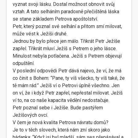
vyznat svoji lásku. Dostal možnost obnovit svůj
vztah. A tato selháním paradoxně přečištěná láska
se stane základem Petrova apoštolství.
Petr, který poznal své selhání a přitom smí milovat,
může vést k Ježíši druhé.
Jednou by bylo přece jen málo. Třikrát Petr Ježíše
zapřel. Třikrát mluví Ježíš s Petrem o jeho lásce.
Minulost nebyla potlačena. Ježíš s Petrem objevují
odpuštění.
V poslední odpovědi Petr dává najevo, že ví, že má
co činit s Bohem: “Pane, ty víš všecko, ty víš také, že
tě mám rád.” Ježíš ví o Petrovi úplně všechno. Jen
on ví, že i když Petr zapřel, nepřestal milovat. Ježíš
ví to, na co naše kapacita vědění nedostačuje.
Petr poznal sebe i Ježíše. Bude pastýřem
Ježíšových ovcí.
V čem je nová kvalita Petrova návratu domů?
Je to v těch slovech, která nám zní skoro jako
hádanka: “Když jsi byl mladší, sám ses přepásával a