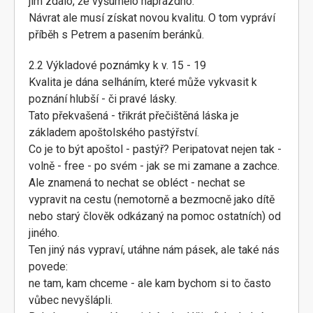
jim zdálo, že vyšumělo naprázdno.
Návrat ale musí získat novou kvalitu. O tom vypráví
příběh s Petrem a pasením beránků.
2.2 Výkladové poznámky k v. 15 - 19
Kvalita je dána selháním, které může vykvasit k
poznání hlubší - či pravé lásky.
Tato překvašená - třikrát přečištěná láska je
základem apoštolského pastýřství.
Co je to být apoštol - pastýř? Peripatovat nejen tak -
volně - free - po svém - jak se mi zamane a zachce.
Ale znamená to nechat se obléct - nechat se
vypravit na cestu (nemotorně a bezmocně jako dítě
nebo starý člověk odkázaný na pomoc ostatních) od
jiného.
Ten jiný nás vypraví, utáhne nám pásek, ale také nás
povede:
ne tam, kam chceme - ale kam bychom si to často
vůbec nevyšlápli.