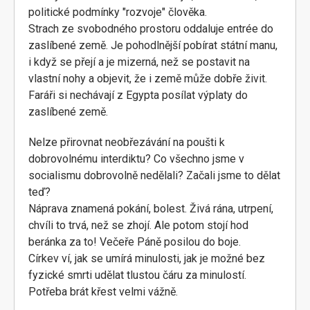
politické podmínky "rozvoje" člověka.
Strach ze svobodného prostoru oddaluje entrée do
zaslíbené země. Je pohodlnější pobírat státní manu,
i když se přejí a je mizerná, než se postavit na
vlastní nohy a objevit, že i země může dobře živit.
Faráři si nechávají z Egypta posílat výplaty do
zaslíbené země.
Nelze přirovnat neobřezávání na poušti k
dobrovolnému interdiktu? Co všechno jsme v
socialismu dobrovolně nedělali? Začali jsme to dělat
teď?
Náprava znamená pokání, bolest. Živá rána, utrpení,
chvíli to trvá, než se zhojí. Ale potom stojí hod
beránka za to! Večeře Páně posilou do boje.
Církev ví, jak se umírá minulosti, jak je možné bez
fyzické smrti udělat tlustou čáru za minulostí.
Potřeba brát křest velmi vážně.