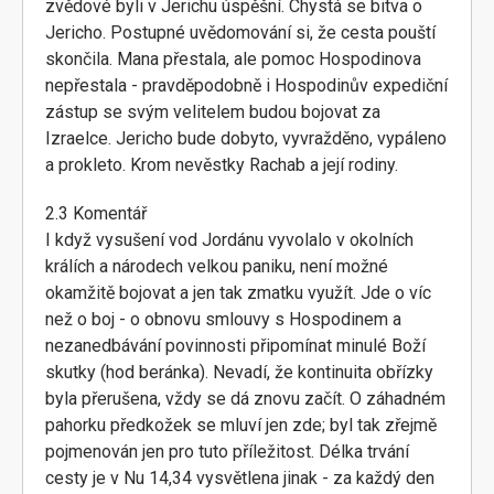
zvědové byli v Jerichu úspěšní. Chystá se bitva o
Jericho. Postupné uvědomování si, že cesta pouští
skončila. Mana přestala, ale pomoc Hospodinova
nepřestala - pravděpodobně i Hospodinův expediční
zástup se svým velitelem budou bojovat za
Izraelce. Jericho bude dobyto, vyvražděno, vypáleno
a prokleto. Krom nevěstky Rachab a její rodiny.
2.3 Komentář
I když vysušení vod Jordánu vyvolalo v okolních
králích a národech velkou paniku, není možné
okamžitě bojovat a jen tak zmatku využít. Jde o víc
než o boj - o obnovu smlouvy s Hospodinem a
nezanedbávání povinnosti připomínat minulé Boží
skutky (hod beránka). Nevadí, že kontinuita obřízky
byla přerušena, vždy se dá znovu začít. O záhadném
pahorku předkožek se mluví jen zde; byl tak zřejmě
pojmenován jen pro tuto příležitost. Délka trvání
cesty je v Nu 14,34 vysvětlena jinak - za každý den