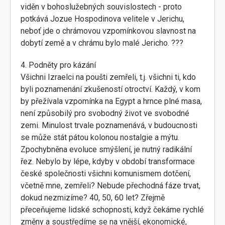
viděn v bohoslužebných souvislostech - proto
potkává Jozue Hospodinova velitele v Jerichu,
neboť jde o chrámovou vzpomínkovou slavnost na
dobytí země a v chrámu bylo malé Jericho. ???
4. Podněty pro kázání
Všichni Izraelci na poušti zemřeli, t.j. všichni ti, kdo
byli poznamenání zkušeností otroctví. Každý, v kom
by přežívala vzpomínka na Egypt a hrnce plné masa,
není způsobilý pro svobodný život ve svobodné
zemi. Minulost trvale poznamenává, v budoucnosti
se může stát pátou kolonou nostalgie a mýtu.
Zpochybněna evoluce smýšlení, je nutný radikální
řez. Nebylo by lépe, kdyby v období transformace
české společnosti všichni komunismem dotčení,
včetně mne, zemřeli? Nebude přechodná fáze trvat,
dokud nezmizíme? 40, 50, 60 let? Zřejmě
přeceňujeme lidské schopnosti, když čekáme rychlé
změny a soustředíme se na vnější, ekonomické,