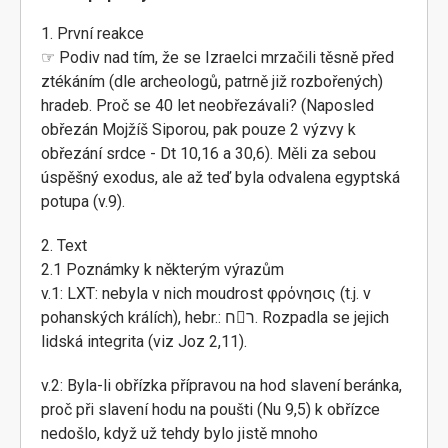
1. První reakce
☞ Podiv nad tím, že se Izraelci mrzačili těsně před
ztékáním (dle archeologů, patrně již rozbořených)
hradeb. Proč se 40 let neobřezávali? (Naposled
obřezán Mojžíš Siporou, pak pouze 2 výzvy k
obřezání srdce - Dt 10,16 a 30,6). Měli za sebou
úspěšný exodus, ale až teď byla odvalena egyptská
potupa (v.9).
2. Text
2.1 Poznámky k některým výrazům
v.1: LXT: nebyla v nich moudrost φρόνησις (t.j. v
pohanských králích), hebr.: חר. Rozpadla se jejich
lidská integrita (viz Joz 2,11).
v.2: Byla-li obřízka přípravou na hod slavení beránka,
proč při slavení hodu na poušti (Nu 9,5) k obřízce
nedošlo, když už tehdy bylo jistě mnoho