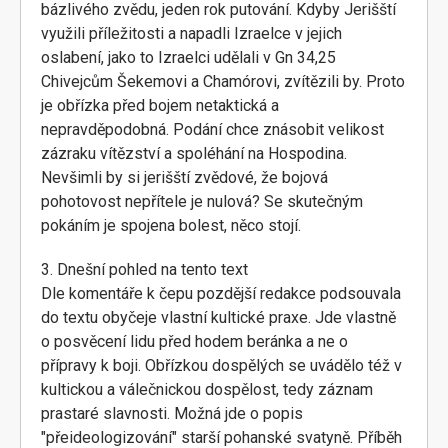
bázlivého zvědu, jeden rok putování. Kdyby Jerišští
využili příležitosti a napadli Izraelce v jejich
oslabení, jako to Izraelci udělali v Gn 34,25
Chivejcům Šekemovi a Chamórovi, zvítězili by. Proto
je obřízka před bojem netaktická a
nepravděpodobná. Podání chce znásobit velikost
zázraku vítězství a spoléhání na Hospodina.
Nevšimli by si jerišští zvědové, že bojová
pohotovost nepřítele je nulová? Se skutečným
pokáním je spojena bolest, něco stojí.
3. Dnešní pohled na tento text
Dle komentáře k čepu pozdější redakce podsouvala
do textu obyčeje vlastní kultické praxe. Jde vlastně
o posvěcení lidu před hodem beránka a ne o
přípravy k boji. Obřízkou dospělých se uvádělo též v
kultickou a válečnickou dospělost, tedy záznam
prastaré slavnosti. Možná jde o popis
"přeideologizování" starší pohanské svatyně. Příběh