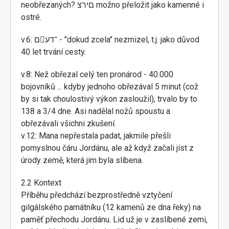
neobřezaných? םירצ možno přeložit jako kamenné i
ostré.
v.6: ם־דע - "dokud zcela" nezmizel, t.j. jako důvod
40 let trvání cesty.
v.8: Než obřezal celý ten pronárod - 40.000
bojovníků ... kdyby jednoho obřezával 5 minut (což
by si tak choulostivý výkon zasloužil), trvalo by to
138 a 3/4 dne. Asi nadělal nožů spoustu a
obřezávali všichni zkušení.
v.12: Mana nepřestala padat, jakmile přešli
pomyslnou čáru Jordánu, ale až když začali jíst z
úrody země, která jim byla slíbena.
2.2 Kontext
Příběhu předchází bezprostředně vztyčení
gilgálského památníku (12 kamenů ze dna řeky) na
paměť přechodu Jordánu. Lid už je v zaslíbené zemi,