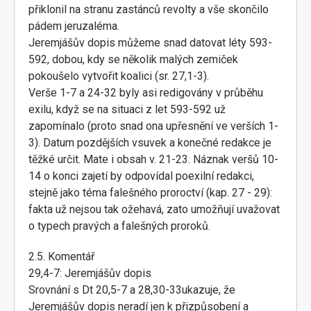
přiklonil na stranu zastánců revolty a vše skončilo
pádem jeruzaléma.
Jeremjášův dopis můžeme snad datovat léty 593-
592, dobou, kdy se několik malých zemiček
pokoušelo vytvořit koalici (sr. 27,1-3).
Verše 1-7 a 24-32 byly asi redigovány v průběhu
exilu, když se na situaci z let 593-592 už
zapomínalo (proto snad ona upřesnění ve verších 1-
3). Datum pozdějších vsuvek a konečné redakce je
těžké určit. Mate i obsah v. 21-23. Náznak veršů 10-
14 o konci zajetí by odpovídal poexilní redakci,
stejně jako téma falešného proroctví (kap. 27 - 29):
fakta už nejsou tak ožehavá, zato umožňují uvažovat
o typech pravých a falešných proroků.
2.5. Komentář
29,4-7: Jeremjášův dopis
Srovnání s Dt 20,5-7 a 28,30-33ukazuje, že
Jeremjášův dopis neradí jen k přizpůsobení a