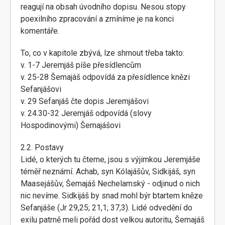
reagují na obsah úvodního dopisu. Nesou stopy
poexilního zpracování a zmíníme je na konci
komentáře.
To, co v kapitole zbývá, lze shrnout třeba takto:
v. 1-7 Jeremjáš píše přesídlencům
v. 25-28 Šemajáš odpovídá za přesídlence knězi
Sefanjášovi
v. 29 Sefanjáš čte dopis Jeremjášovi
v. 24.30-32 Jeremjáš odpovídá (slovy
Hospodinovými) Šemajášovi
2.2. Postavy
Lidé, o kterých tu čteme, jsou s výjimkou Jeremjáše
téměř neznámí. Achab, syn Kólajášův, Sidkijáš, syn
Maasejášův, Šemajáš Nechelamský - odjinud o nich
nic nevíme. Sidkijáš by snad mohl býr btartem kněze
Sefanjáše (Jr 29,25; 21,1; 37,3). Lidé odvedění do
exilu patrně meli pořád dost velkou autoritu, Šemajáš