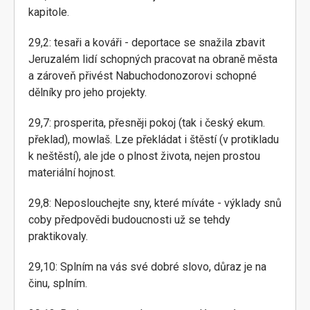
kapitole.
29,2: tesaři a kováři - deportace se snažila zbavit
Jeruzalém lidí schopných pracovat na obraně města
a zároveň přivést Nabuchodonozorovi schopné
dělníky pro jeho projekty.
29,7: prosperita, přesněji pokoj (tak i český ekum.
překlad), mowlaš. Lze překládat i štěstí (v protikladu
k neštěstí), ale jde o plnost života, nejen prostou
materiální hojnost.
29,8: Neposlouchejte sny, které míváte - výklady snů
coby předpovědi budoucnosti už se tehdy
praktikovaly.
29,10: Splním na vás své dobré slovo, důraz je na
činu, splním.