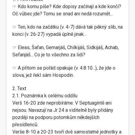
☞ Kdo komu píše? Kde dopisy začínají a kde končí?
Oč vůbec jde? Tomu se snad ani nedá rozumět...
☞ Ten, kdo na začátku (v. 4-7) dává tak pěkný slib, na
konci (v. 26-27) vypadá úplně jinak...
☞ Eleas, Šafan, Gemarjáš, Chilkijáš, Sidkijáš, Achab,
Sefanjáš... Co je to všechno za lidi?
☞ A přitom se pořád opakuje (v. 4.8.10...), že jde o
slova, jež řekl sám Hospodin.
2. Text
2.1. Poznámka k celému oddílu
Verš 16-20 zde neprobíráme. V Septuagintě ani
nejsou. Navazují na Jr 24 a viditelně byly přidány
později na podporu potomkům někdejších
přesídlenců.
Verše 8-10 a 20-23 tvoří dvě samostatné jednotky a