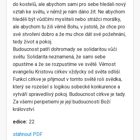
do kostelů, ale abychom sami pro sebe hledali nový
vztah ke světu, v němž je nám dáno žít. Ne abychom
hleděli být vůdčími mysliteli nebo strážci morálky,
ale abychom tu žili věrně Bohu, v jistotě, že chce pro
své stvoření dobro a že mu chce dát své požehnání,
tedy život a pokoj.
Budoucnost patří dohromady se solidaritou vůči
světu. Solidarita neznamená, že sami sebe
opustíme a že se rozpustíme ve světě. Věrnost
evangeliu Kristovu církev vždycky od světa odliší.
Funkcí církve je přijmout v tomto světě roli svědka,
který se rozešel s logikou sobecké konkurence a
vytváří spravedlivý pokoj. Budoucnost církve je tady.
Za všemi peripetiemi je její budoucností Boží
království.
edice
22
stáhnout PDF