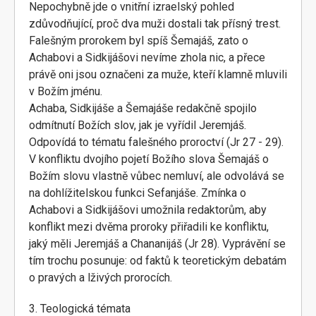
Nepochybně jde o vnitřní izraelský pohled
zdůvodňující, proč dva muži dostali tak přísný trest.
Falešným prorokem byl spíš Šemajáš, zato o
Achabovi a Sidkijášovi nevíme zhola nic, a přece
právě oni jsou označeni za muže, kteří klamně mluvili
v Božím jménu.
Achaba, Sidkijáše a Šemajáše redakčně spojilo
odmítnutí Božích slov, jak je vyřídil Jeremjáš.
Odpovídá to tématu falešného proroctví (Jr 27 - 29).
V konfliktu dvojího pojetí Božího slova Šemajáš o
Božím slovu vlastně vůbec nemluví, ale odvolává se
na dohlížitelskou funkci Sefanjáše. Zmínka o
Achabovi a Sidkijášovi umožnila redaktorům, aby
konflikt mezi dvěma proroky přiřadili ke konfliktu,
jaký měli Jeremjáš a Chananijáš (Jr 28). Vyprávění se
tím trochu posunuje: od faktů k teoretickým debatám
o pravých a lživých prorocích.
3. Teologická témata