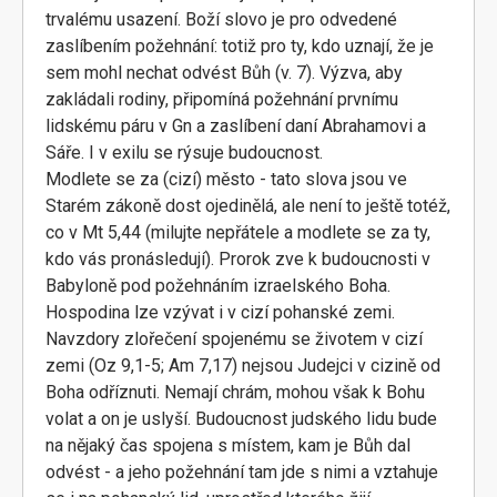
trvalému usazení. Boží slovo je pro odvedené
zaslíbením požehnání: totiž pro ty, kdo uznají, že je
sem mohl nechat odvést Bůh (v. 7). Výzva, aby
zakládali rodiny, připomíná požehnání prvnímu
lidskému páru v Gn a zaslíbení daní Abrahamovi a
Sáře. I v exilu se rýsuje budoucnost.
Modlete se za (cizí) město - tato slova jsou ve
Starém zákoně dost ojedinělá, ale není to ještě totéž,
co v Mt 5,44 (milujte nepřátele a modlete se za ty,
kdo vás pronásledují). Prorok zve k budoucnosti v
Babyloně pod požehnáním izraelského Boha.
Hospodina lze vzývat i v cizí pohanské zemi.
Navzdory zlořečení spojenému se životem v cizí
zemi (Oz 9,1-5; Am 7,17) nejsou Judejci v cizině od
Boha odříznuti. Nemají chrám, mohou však k Bohu
volat a on je uslyší. Budoucnost judského lidu bude
na nějaký čas spojena s místem, kam je Bůh dal
odvést - a jeho požehnání tam jde s nimi a vztahuje