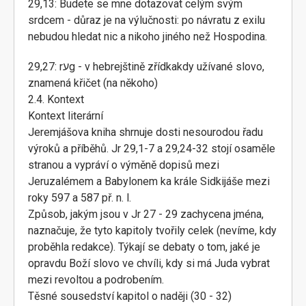
29,13: Budete se mne dotazovat celým svým
srdcem - důraz je na výlučnosti: po návratu z exilu
nebudou hledat nic a nikoho jiného než Hospodina.
29,27: rעg - v hebrejštině zřídkakdy užívané slovo,
znamená křičet (na někoho)
2.4. Kontext
Kontext literární
Jeremjášova kniha shrnuje dosti nesourodou řadu
výroků a příběhů. Jr 29,1-7 a 29,24-32 stojí osaměle
stranou a vypráví o výměně dopisů mezi
Jeruzalémem a Babylonem ka krále Sidkijáše mezi
roky 597 a 587 př. n. l.
Způsob, jakým jsou v Jr 27 - 29 zachycena jména,
naznačuje, že tyto kapitoly tvořily celek (nevíme, kdy
proběhla redakce). Týkají se debaty o tom, jaké je
opravdu Boží slovo ve chvíli, kdy si má Juda vybrat
mezi revoltou a podrobením.
Těsné sousedství kapitol o naději (30 - 32)