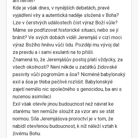
ani neměl?
Kde je však dnes, v nynějších debatách, pravé
vyjádření víry a autentická naděje složená v Boha?
Lze v čerstvých událostech číst výraz Boží vůle?
Máme se podřizovat historické situaci, nebo se jí
bránit? Ve svých dobách viděl Jeremjáš v cizí moci
výraz Božího hněvu vůči lidu. Později mu vývoj dal
za pravdu a i sami exulanti na to přišli.
Znamená to, že Jeremjášův postoj platí vždycky, za
všech okolností? Není někde u začátků židovské
pasivity vůči pogromům a šoa? Nicméně babylonský
exil a šoa je třeba pečlivě rozlišit. Babylonskýé
zajetí nemělo nic společného s genocidou, ba ani s
nucenou asimilací.
Exil však otevře jinou budoucnost než návrat ke
starému: ten nemůže sloužit za vzor ani se stát
normou. Síla Jeremjášova proroctví je v tom, že
nabídl otevřenou budoucnost, k níž náleží vztah k
živému Bohu.