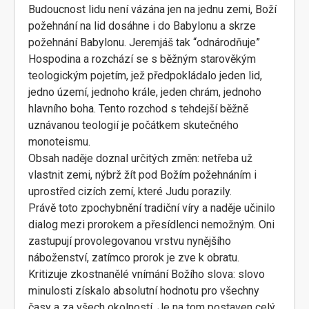
Budoucnost lidu není vázána jen na jednu zemi, Boží
požehnání na lid dosáhne i do Babylonu a skrze
požehnání Babylonu. Jeremjáš tak “odnárodňuje”
Hospodina a rozchází se s běžným starověkým
teologickým pojetím, jež předpokládalo jeden lid,
jedno území, jednoho krále, jeden chrám, jednoho
hlavního boha. Tento rozchod s tehdejší běžně
uznávanou teologií je počátkem skutečného
monoteismu.
Obsah naděje doznal určitých změn: netřeba už
vlastnit zemi, nýbrž žít pod Božím požehnáním i
uprostřed cizích zemí, které Judu porazily.
Právě toto zpochybnění tradiční víry a naděje učinilo
dialog mezi prorokem a přesídlenci nemožným. Oni
zastupují provolegovanou vrstvu nynějšího
náboženství, zatímco prorok je zve k obratu.
Kritizuje zkostnanělé vnímání Božího slova: slovo
minulosti získalo absolutní hodnotu pro všechny
časy a za všech okolností. Je na tom postaven celý