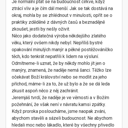
Je normální ptát se na budoucnost církve, když
ztrácí vliv a je čím dál menší. Jak se tak dostává na
okraj, mohla by se zhlédnout v minulosti, opřít se o
praktiky zděděné z dávných časů a beznadějně
zkoušet, jestli by nešly oživit.
Něco jako dodatečná výroba někdejšího zlatého
věku, který ovšem nikdy nebyl. Nepříliš bystré
opakování minulých manýr a pěkné postěžováníčko
těch, kdo tenkrát nepatřili k lidem na výsluní.
Odmítneme-li uznat, že by někdy mohlo jít jen o
manýry, znamená, že naděje nemá šanci. Těžko lze
očekávat Boží království nebo se modlit za jeho
příchod, máme-li za to, že už bylo a že se dá leda
zkusit aspoň něco z něj zachránit.
Jeremjáš tvrdí, že naděje je ve věrnosti a v Božím
požehnání, že však není v návratu kamsi zpátky.
Když proroka posloucháme, jsme naopak zváni,
abychom stavěli a sázeli budoucnost. Ne abychom
hledali moc nebo lákadlo, které by všechny přivedlo