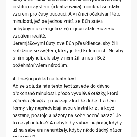
instituční systém: (idealizovaná) minulost se stala
vzorem pro časy budoucí. A v rámci očekávání této
minulosti, jež se jednou vrátí, se Bůh stává
nehybným idolem,jehož věrní jsou stále víc a víc
vzdáleni realitě.
Jeremjášovými ústy zve Bůh přesídlence, aby žili
solidárně se světem, který je teď kolem nich. Ne aby
s ním splynuli, ale aby v něm žili a nesli Boží
požehnání všem národům.
4. Dnešní pohled na tento text
Ač se zdá, že nás tento text zavede do dávno
překonané minulosti, přece vyvolává otázky, které
věřícího člověka provázejí v každé době. Tradiční
formy víry nepředvídají svou vlastní krizi, a když
nastane, postoje a názory na sebe hodně narazí. Je
to nevyhnutelné? A nebylo by vůbec nejhorší, kdyby
už na sebe ani nenarážely, kdyby nikdo žádný názor