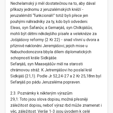
Nechelamský ji měl dostatečnou na to, aby dával
příkazy jednomu z jeruzalémských kněží -
jeruzalémští “funkcionáři” totiž byli přece jen
pouhými náhradníky za ty, kdo byli odvedeni.
Eleas, syn Šafanův, a Gemarjáš, syn Chilkijášův,
mohli být dětmi někdejšího písaře a velekněze za
Jošijášovy reformy (2 Kr 22) - snad vlivní u dvora a
příznivě nakloněni Jeremjášovi; jejich mise u
Nabuchodonozora bbyla dílem diplomatických
schopností krále Sidkijáše.
Sefanjáš, syn Maasejášův měl na starosti
chrámovou stráž. K Jetremjášovi ho poslal král
Sidkijáš (21,1). Podle Jr 52,24-27 a 2 Kr 25,18nn byl
Sefanjáš po pádu Jeruzaléma popraven.
2.3. Poznámky k některým výrazům
29,1: Toto jsou slova dopisu, možná přesněji
záležitost dopisu, neboť výraz rbd může znamenat i
věc, záležitost. Verše 1-3 jsou úvodem k celé