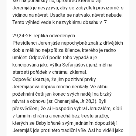
se i na pohanský lid, uprostřed kterého žijí.
Jeremjáš je nevyzývá, aby se zabydleli provizorně, s
vidinou na návrat. Usaďte se natrvalo, návrat nebude.
Tento výhled vede k nezvyklému obsahu v. 7.
29,24-28: replika odvedených
Přesídlenci Jeremjáše nepochybně znali z dřívějších
dob a měli ho nejspíš za šílence, kterého je radno
umlčet. Odpověď podle toho vypadá a je
koncipována jako výtka Sefanjášovi, jenž měl na
starosti pořádek v chrámu: zklamal.
Odpověď ukazuje, že jim pozitivní prvky
Jeremjášova dopisu mnoho neříkaly. Ve slibu
požehnání četli jen konec svých nadějí na brzký
návrat a obnovu (sr. Chananjáše, Jr 28,3). Byli
přesvědčeni, že si Hospodin vybral Jeruzalém, sídlí
v tamním chrámu a nenechá bez trestu urážky,
kterých se Babyloňané svým jednáním dopouštějí.
Jeremjáš jde proti této tradiční víře. Asi ho viděli jako