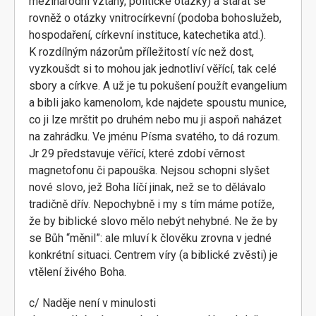
mezinárodní vztahy, politické otázky) a starat se
rovněž o otázky vnitrocírkevní (podoba bohoslužeb,
hospodaření, církevní instituce, katechetika atd.).
K rozdílným názorům příležitostí víc než dost,
vyzkoušdt si to mohou jak jednotliví věřící, tak celé
sbory a církve. A už je tu pokušení použít evangelium
a bibli jako kamenolom, kde najdete spoustu munice,
co ji lze mrštit po druhém nebo mu ji aspoň naházet
na zahrádku. Ve jménu Písma svatého, to dá rozum.
Jr 29 představuje věřící, které zdobí věrnost
magnetofonu či papouška. Nejsou schopni slyšet
nové slovo, jež Boha líčí jinak, než se to dělávalo
tradičně dřív. Nepochybně i my s tím máme potíže,
že by biblické slovo mělo nebýt nehybné. Ne že by
se Bůh “měnil”: ale mluví k člověku zrovna v jedné
konkrétní situaci. Centrem víry (a biblické zvěsti) je
vtělení živého Boha.
c/ Naděje není v minulosti