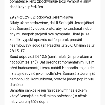
pomatence, jenž zpochybňuje Boží věrnost a sliby
dané kdysi předkům.
29,24-25.29-32: odpověď Jeremjášova
Nikdy už se nedozvíme, dal-li Sefanjáš Jeremjášovi
číst Šemajášův dopis proto, aby ho zastrašil, nebo
aby mu naopak projevil své sympatie. Jisté je, že
konflikt vypukl opravdu ostře: prorok pronáší
nesmlouvavý soud (sr. Pašchur Jr 20,6; Chananjáš Jr
28,15-17)
Soud odpovídá Dt 13,6 (smrt falešným prorokům a
hadačům ze snů). Dát přednost momentálním iluzím
před budoucností, kterou nabídl Hospodin, to je zde
na stejné rovině jako modlářství. Šemajáš a Jeremjáš
nemohou dál komunikovat, protože jeden popírá víru
druhého.
Samotná sankce je jen “přirozeným” následkem:
vždyť Šemajáš se řadí mimo požehnání, o němž
mluví Jeremjášův dopis.