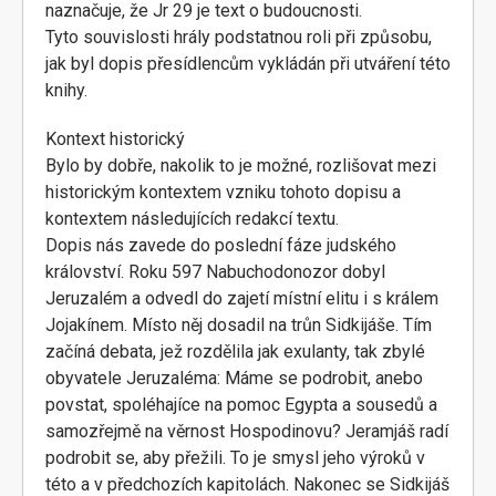
naznačuje, že Jr 29 je text o budoucnosti.
Tyto souvislosti hrály podstatnou roli při způsobu,
jak byl dopis přesídlencům vykládán při utváření této
knihy.
Kontext historický
Bylo by dobře, nakolik to je možné, rozlišovat mezi
historickým kontextem vzniku tohoto dopisu a
kontextem následujících redakcí textu.
Dopis nás zavede do poslední fáze judského
království. Roku 597 Nabuchodonozor dobyl
Jeruzalém a odvedl do zajetí místní elitu i s králem
Jojakínem. Místo něj dosadil na trůn Sidkijáše. Tím
začíná debata, jež rozdělila jak exulanty, tak zbylé
obyvatele Jeruzaléma: Máme se podrobit, anebo
povstat, spoléhajíce na pomoc Egypta a sousedů a
samozřejmě na věrnost Hospodinovu? Jeramjáš radí
podrobit se, aby přežili. To je smysl jeho výroků v
této a v předchozích kapitolách. Nakonec se Sidkijáš