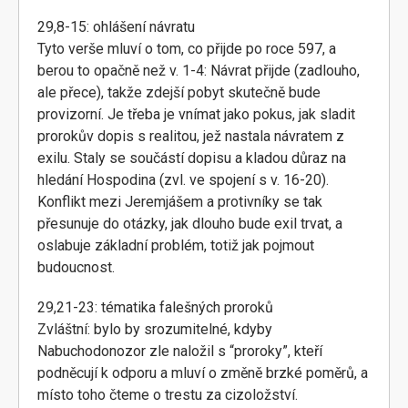
29,8-15: ohlášení návratu
Tyto verše mluví o tom, co přijde po roce 597, a
berou to opačně než v. 1-4: Návrat přijde (zadlouho,
ale přece), takže zdejší pobyt skutečně bude
provizorní. Je třeba je vnímat jako pokus, jak sladit
prorokův dopis s realitou, jež nastala návratem z
exilu. Staly se součástí dopisu a kladou důraz na
hledání Hospodina (zvl. ve spojení s v. 16-20).
Konflikt mezi Jeremjášem a protivníky se tak
přesunuje do otázky, jak dlouho bude exil trvat, a
oslabuje základní problém, totiž jak pojmout
budoucnost.
29,21-23: tématika falešných proroků
Zvláštní: bylo by srozumitelné, kdyby
Nabuchodonozor zle naložil s “proroky”, kteří
podněcují k odporu a mluví o změně brzké poměrů, a
místo toho čteme o trestu za cizoložství.