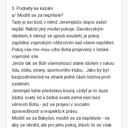
5. Podněty ke kázání
a/ Modlit se za nepřítele?
Tady je asi bod, v němž Jeremjášův dopis zašel
nejdál. Nabízí jiný model pokoje. Davidovským
ideálem, k němuž se upnuli exulanti, je pokoj
zajištěný vojenským vítězstvím nad všemi nepřáteli.
Pokoj vše-mo¬hou¬cího Boha projevený v lidské
vojenské síle.
Jenže tak se Bůh všemohoucí stane idolem v rukou
lidu, státu, strany, sportovního klubu... Jako by byl
bezpodmínečně na straně jedné části lidstva proti
ostatním.
Jeremjáš tuhle představu bourá, vždyť je to iluze:
žádný svatý lid a žádná svatá země není bez
věrnosti Bohu - jež se projeví v sociální
spravedlnosti a respektu k právu...
Modlit se za Babylon, modlit se za nepřátele - ne
aby se obrátil, ale pro jeho pokoj, štěstí: to se však