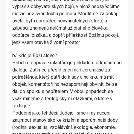
výprav a dobyvatelských bojů, v nichž neosvědčíme
nic víc než svou touhu po moci. Modlit se za pokoj
světa, byť i uprostřed nevyhnutelných střetů a
zápasů, znamená nelámat už druhého člověka,
odpůrce, cizáka... a dopřít příležitost Božímu pokoji,
jenž všem otevírá životní prostor.
b/ Kde je Boží slovo?
Příběh o dopisu exulantům je příkladem odmítnutého
dialogu. Zatímco přesídlenci mají Jeremjáše za
potřeštěnce, který patří do klády a na krku má mít
obojek, komentátoři ho nezapomínají obvinit, že se
dal do spolku s nepřítelem. V obou případech se
však mineme s teologickými otázkami, o které v
textu jde.
Podobně jako tehdejší Judejci jsme i my nuceni
zaujmout stanovisko ke krizím a sporům naší doby
(rodina, sexualita, vzdělávání, ekologie, ekonomie,