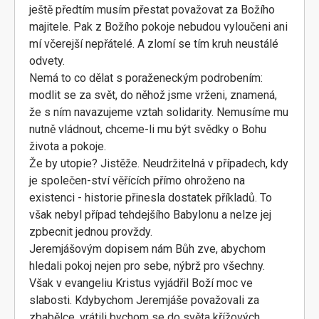
ještě předtím musím přestat považovat za Božího
majitele. Pak z Božího pokoje nebudou vyloučeni ani
mí včerejší nepřátelé. A zlomí se tím kruh neustálé
odvety.
Nemá to co dělat s poraženeckým podrobením:
modlit se za svět, do něhož jsme vrženi, znamená,
že s ním navazujeme vztah solidarity. Nemusíme mu
nutně vládnout, chceme-li mu být svědky o Bohu
života a pokoje.
Že by utopie? Jistěže. Neudržitelná v případech, kdy
je společen-ství věřících přímo ohroženo na
existenci - historie přinesla dostatek příkladů. To
však nebyl případ tehdejšího Babylonu a nelze jej
zpbecnit jednou provždy.
Jeremjášovým dopisem nám Bůh zve, abychom
hledali pokoj nejen pro sebe, nýbrž pro všechny.
Však v evangeliu Kristus vyjádřil Boží moc ve
slabosti. Kdybychom Jeremjáše považovali za
zbabělce, vrátili bychom se do světa křížových