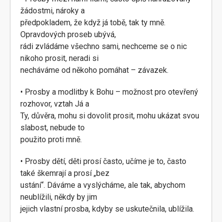
žádostmi, nároky a
předpokladem, že když já tobě, tak ty mně.
Opravdových proseb ubývá,
rádi zvládáme všechno sami, nechceme se o nic
nikoho prosit, neradi si
necháváme od někoho pomáhat – závazek.
• Prosby a modlitby k Bohu – možnost pro otevřený
rozhovor, vztah Já a
Ty, důvěra, mohu si dovolit prosit, mohu ukázat svou
slabost, nebude to
použito proti mně.
• Prosby dětí, děti prosí často, učíme je to, často
také škemrají a prosí „bez
ustání“. Dáváme a vyslýcháme, ale tak, abychom
neublížili, někdy by jim
jejich vlastní prosba, kdyby se uskutečnila, ublížila.