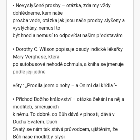
• Nevyslyšené prosby – otázka, zda my vždy
dohlédneme, kam naše
prosba vede, otázka jak jsou naše prosby slyšeny a
vyslýchány, nemusí to
být hned a nemusí to odpovídat našim představám.
• Dorothy C. Wilson popisuje osudy indické lékařky
Mary Verghese, která
po autobusové nehodě ochrnula, a kniha se jmenuje
podle její jedné
věty : „Prosila jsem o nohy – a On mi dal křídla.“-
• Příchod Božího království – otázka čekání na něj a
modliteb, směřujících
k němu. To dobré, co Bůh dává v plnosti, dává v
Duchu Svatém. Duch
Svatý se nám tak stává průvodcem, ujištěním, že
Bůh naše modlitby slyší.