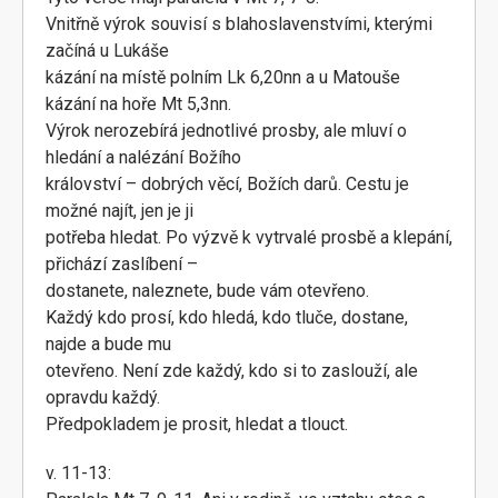
Vnitřně výrok souvisí s blahoslavenstvími, kterými
začíná u Lukáše
kázání na místě polním Lk 6,20nn a u Matouše
kázání na hoře Mt 5,3nn.
Výrok nerozebírá jednotlivé prosby, ale mluví o
hledání a nalézání Božího
království – dobrých věcí, Božích darů. Cestu je
možné najít, jen je ji
potřeba hledat. Po výzvě k vytrvalé prosbě a klepání,
přichází zaslíbení –
dostanete, naleznete, bude vám otevřeno.
Každý kdo prosí, kdo hledá, kdo tluče, dostane,
najde a bude mu
otevřeno. Není zde každý, kdo si to zaslouží, ale
opravdu každý.
Předpokladem je prosit, hledat a tlouct.
v. 11-13: