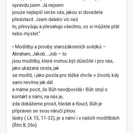
opravdu jsem. Já nejsem
pouze nejlepší verze vás, jakou si dovedete
představit. Jsem daleko víc než
to, převyšuju a přesahuju všechno, co si můžete přát
nebo myslet.“
• Modlitby a prosby starozákonních svědků –
Abraham, Jákob….Job – to
jsou modlitby, které mohou být důležité i pro nás,
jako ukázaná cesta, jak
se modlit, i jako posila pro těžké chvíle v životě, kdy
sami nevíme jak dál
a máme pocit, že Bůh neodpovídá.• Bůh stojí o
kontakt s námi, na nás je,
zda dokážeme prosit, hledat a tlouct, Bůh je
připraven se svou náručí plnou
lásky ( Lk 15, 11-32), je s námi i v našich modlitbách
(Řím 8, 26n).