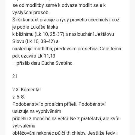
se od modlitby samé k odvaze modlit se a k
vyslyšení proseb.
Širší kontext pracuje s rysy pravého učednictví, což
je podle Lukáše láska
k bližnímu (Lk 10, 25-37) a naslouchání Ježíšovu
Slovu (Lk 10, 38-42) a
následuje modlitba, především prosebná. Celé tema
pak uzavírá Lk 11,13
– příslib daru Ducha Svatého.
21
2.3. Komentář
v. 5-8:
Podobenství o prosícím příteli. Podobenství
usuzuje na vyprávěném
příběhu z menšího na větší. Ne z přátelství, ale kvůli
vytrvalému
obtěžování nakonec půjčí tři chleby. Jestliže tedy i