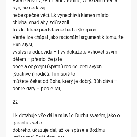
Paralela Mt 7, 9-11. Ani v rodině, ve vztahu otec a
syn, se nedávají
nebezpečné věci. Lk vynechává kámen místo
chleba, snad aby zdůraznil
to zlo, které představuje had a škorpion.
Verše lze chápat jako racionální argument k tomu, že
Bůh slyší,
vyslyší a odpovídá – I vy dokážete vyhovět svým
dětem – přesto, že jste
docela obyčejní (špatní) rodiče, děti svých
(špatných) rodičů. Tím spíš to
můžete čekat od Boha, který je dobrý. Bůh dává –
dobré dary – podle Mt,
22
Lk dotahuje vše dál a mluví o Duchu svatém, jako o
garantu všeho
dobrého, ukazuje dál, až ke spáse a Božímu