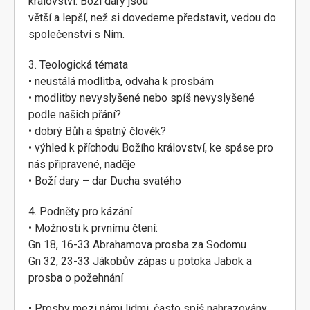
království. Boží dary jsou
větší a lepší, než si dovedeme představit, vedou do
společenství s Ním.
3. Teologická témata
• neustálá modlitba, odvaha k prosbám
• modlitby nevyslyšené nebo spíš nevyslyšené
podle našich přání?
• dobrý Bůh a špatný člověk?
• výhled k příchodu Božího království, ke spáse pro
nás připravené, naděje
• Boží dary – dar Ducha svatého
4. Podněty pro kázání
• Možnosti k prvnímu čtení:
Gn 18, 16-33 Abrahamova prosba za Sodomu
Gn 32, 23-33 Jákobův zápas u potoka Jabok a
prosba o požehnání
• Prosby mezi námi lidmi, často spíš nahrazovány