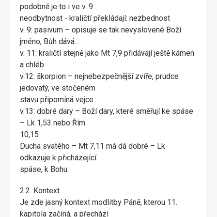
podobně je to i ve v. 9.
neodbytnost - kraličtí překládají: nezbednost
v. 9: pasivum – opisuje se tak nevyslovené Boží
jméno, Bůh dává…
v. 11: kraličtí stejně jako Mt 7,9 přidávají ještě kámen
a chléb
v.12: škorpion – nejnebezpečnější zvíře, prudce
jedovatý, ve stočeném
stavu připomíná vejce
v.13: dobré dary – Boží dary, které směřují ke spáse
– Lk 1,53 nebo Řím
10,15
Ducha svatého – Mt 7,11 má dá dobré – Lk
odkazuje k přicházející
spáse, k Bohu
2.2. Kontext
Je zde jasný kontext modlitby Páně, kterou 11.
kapitola začíná, a přechází