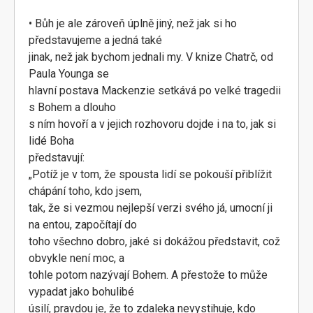
• Bůh je ale zároveň úplně jiný, než jak si ho
představujeme a jedná také
jinak, než jak bychom jednali my. V knize Chatrč, od
Paula Younga se
hlavní postava Mackenzie setkává po velké tragedii
s Bohem a dlouho
s ním hovoří a v jejich rozhovoru dojde i na to, jak si
lidé Boha
představují:
„Potíž je v tom, že spousta lidí se pokouší přiblížit
chápání toho, kdo jsem,
tak, že si vezmou nejlepší verzi svého já, umocní ji
na entou, započítají do
toho všechno dobro, jaké si dokážou představit, což
obvykle není moc, a
tohle potom nazývají Bohem. A přestože to může
vypadat jako bohulibé
úsilí, pravdou je, že to zdaleka nevystihuje, kdo