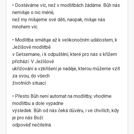
• Dostáváme víc, než v modlitbách žádáme. Bůh nás
nemiluje o nic méně,
než my milujeme své děti, naopak, miluje nás
mnohem víc.
• Modlitba směřuje až k velikonočním událostem, k
Ježíšově modlitbě
v Getsemane, i k odpuštění, které pro nás s křížem
přichází. V Ježíšově
ukřižování a vzkříšení je naděje, kterou můžeme vzít
za svou, do všech
životních situací.
• Přesto Bůh není automat na modlitby, vhodíme
modlitbu a dole vypadne
výsledek. Bůh od nás čeká důvěru, i ve chvílích, kdy
je pro nás Boží
odpověď nečitelná.