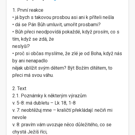
1. První reakce
• já bych s takovou prosbou asi ani k příteli nešla
• dá se Pán Bůh umluvit, umořit prosbami?
• Bůh přeci neodpovídá pokaždé, když prosím, co s
tím, když se zdá, že
neslyší?
• proč si občas myslíme, že zlé je od Boha, když nás
by ani nenapadlo
nějak ublížit svým dětem? Být Božím dítětem, to
přeci má svou váhu.
2. Text
2.1. Poznámky k některým výrazům
v. 5-8: má dubletu – Lk 18, 1-8
v. 7: neobtěžuj mne – kraličtí překládají: nečiň mi
nevole
v. 8: pravím vám uvozuje něco důležitého, co se
chystá Ježíš říci,