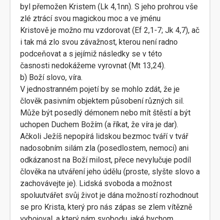
byl přemožen Kristem (Lk 4,1nn). S jeho prohrou vše
zlé ztrácí svou magickou moc a ve jménu
Kristově je možno mu vzdorovat (Ef 2,1-7; Jk 4,7), ač
i tak má zlo svou závažnost, kterou není radno
podceňovat a s jejímiž následky se v této
časnosti nedokážeme vyrovnat (Mt 13,24).
b) Boží slovo, víra.
V jednostranném pojetí by se mohlo zdát, že je
člověk pasivním objektem působení různých sil.
Může být posedlý démonem nebo mít štěstí a být
uchopen Duchem Božím (a říkat, že víra je dar).
Ačkoli Ježíš nepopírá lidskou bezmoc tváří v tvář
nadosobním silám zla (posedlostem, nemoci) ani
odkázanost na Boží milost, přece nevylučuje podíl
člověka na utváření jeho údělu (proste, slyšte slovo a
zachovávejte je). Lidská svoboda a možnost
spoluutvářet svůj život je dána možností rozhodnout
se pro Krista, který pro nás zápas se zlem vítězně
vybojoval, a který nám svobodu, jaké bychom