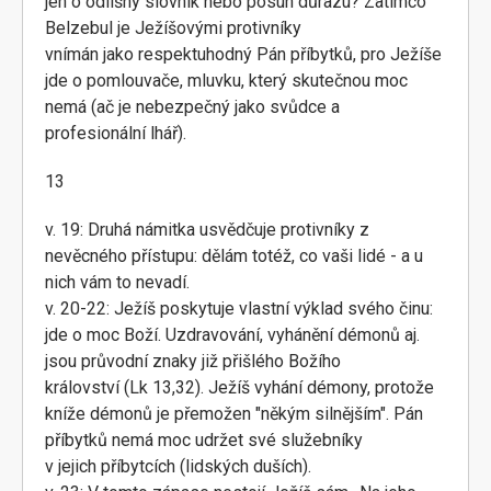
jen o odlišný slovník nebo posun důrazu? Zatímco
Belzebul je Ježíšovými protivníky
vnímán jako respektuhodný Pán příbytků, pro Ježíše
jde o pomlouvače, mluvku, který skutečnou moc
nemá (ač je nebezpečný jako svůdce a
profesionální lhář).
13
v. 19: Druhá námitka usvědčuje protivníky z
nevěcného přístupu: dělám totéž, co vaši lidé - a u
nich vám to nevadí.
v. 20-22: Ježíš poskytuje vlastní výklad svého činu:
jde o moc Boží. Uzdravování, vyhánění démonů aj.
jsou průvodní znaky již přišlého Božího
království (Lk 13,32). Ježíš vyhání démony, protože
kníže démonů je přemožen "někým silnějším". Pán
příbytků nemá moc udržet své služebníky
v jejich příbytcích (lidských duších).