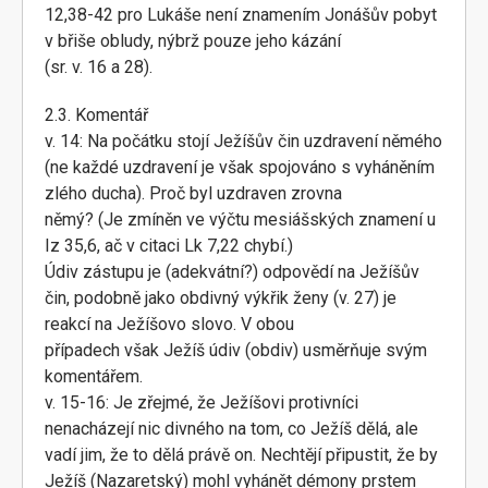
12,38-42 pro Lukáše není znamením Jonášův pobyt
v břiše obludy, nýbrž pouze jeho kázání
(sr. v. 16 a 28).
2.3. Komentář
v. 14: Na počátku stojí Ježíšův čin uzdravení němého
(ne každé uzdravení je však spojováno s vyháněním
zlého ducha). Proč byl uzdraven zrovna
němý? (Je zmíněn ve výčtu mesiášských znamení u
Iz 35,6, ač v citaci Lk 7,22 chybí.)
Údiv zástupu je (adekvátní?) odpovědí na Ježíšův
čin, podobně jako obdivný výkřik ženy (v. 27) je
reakcí na Ježíšovo slovo. V obou
případech však Ježíš údiv (obdiv) usměrňuje svým
komentářem.
v. 15-16: Je zřejmé, že Ježíšovi protivníci
nenacházejí nic divného na tom, co Ježíš dělá, ale
vadí jim, že to dělá právě on. Nechtějí připustit, že by
Ježíš (Nazaretský) mohl vyhánět démony prstem