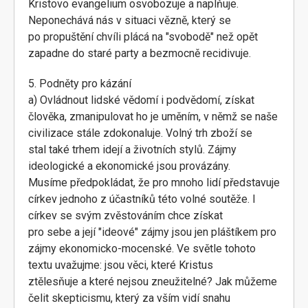
Kristovo evangelium osvobozuje a naplňuje.
Neponechává nás v situaci vězně, který se
po propuštění chvíli plácá na "svobodě" než opět
zapadne do staré party a bezmocně recidivuje.
5. Podněty pro kázání
a) Ovládnout lidské vědomí i podvědomí, získat
člověka, zmanipulovat ho je uměním, v němž se naše
civilizace stále zdokonaluje. Volný trh zboží se
stal také trhem idejí a životních stylů. Zájmy
ideologické a ekonomické jsou provázány.
Musíme předpokládat, že pro mnoho lidí představuje
církev jednoho z účastníků této volné soutěže. I
církev se svým zvěstováním chce získat
pro sebe a její "ideové" zájmy jsou jen pláštíkem pro
zájmy ekonomicko-mocenské. Ve světle tohoto
textu uvažujme: jsou věci, které Kristus
ztělesňuje a které nejsou zneužitelné? Jak můžeme
čelit skepticismu, který za vším vidí snahu