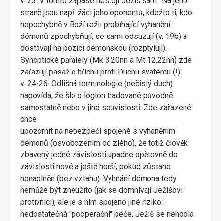
v. 23: V tomto zápase nestojí Ježíš sám.. Na jeho
straně jsou např. žáci jeho oponentů, kdežto ti, kdo
nepochybně v Boží režii probíhající vyhánění
démonů zpochybňují, se sami odsuzují (v. 19b) a
dostávají na pozici démonskou (rozptylují).
Synoptické paralely (Mk 3,20nn a Mt 12,22nn) zde
zařazují pasáž o hříchu proti Duchu svatému (!).
v. 24-26: Odlišná terminologie (nečistý duch)
napovídá, že šlo o logion tradované původně
samostatně nebo v jiné souvislosti. Zde zařazené
chce
upozornit na nebezpečí spojené s vyháněním
démonů (osvobozením od zlého), že totiž člověk
zbavený jedné závislosti upadne opětovně do
závislosti nové a ještě horší, pokud zůstane
nenaplněn (bez vztahu). Vyhnání démona tedy
nemůže být zneužito (jak se domnívají Ježíšovi
protivníci), ale je s ním spojeno jiné riziko:
nedostatečná "pooperační" péče. Ježíš se nehodlá