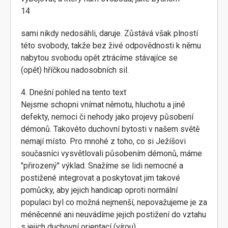
14
sami nikdy nedosáhli, daruje. Zůstává však plností
této svobody, takže bez živé odpovědnosti k němu
nabytou svobodu opět ztrácíme stávajíce se
(opět) hříčkou nadosobních sil.
4. Dnešní pohled na tento text
Nejsme schopni vnímat němotu, hluchotu a jiné
defekty, nemoci či nehody jako projevy působení
démonů. Takovéto duchovní bytosti v našem světě
nemají místo. Pro mnohé z toho, co si Ježíšovi
současníci vysvětlovali působením démonů, máme
"přirozený" výklad. Snažíme se lidi nemocné a
postižené integrovat a poskytovat jim takové
pomůcky, aby jejich handicap oproti normální
populaci byl co možná nejmenší, nepovažujeme je za
méněcenné ani neuvádíme jejich postižení do vztahu
s jejich duchovní orientací (vírou).