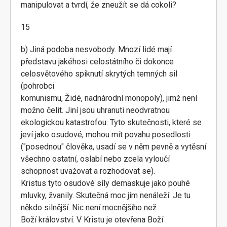
manipulovat a tvrdí, že zneužít se dá cokoli?
15
b) Jiná podoba nesvobody. Mnozí lidé mají
představu jakéhosi celostátního či dokonce
celosvětového spiknutí skrytých temných sil
(pohrobci
komunismu, Židé, nadnárodní monopoly), jimž není
možno čelit. Jiní jsou uhranuti neodvratnou
ekologickou katastrofou. Tyto skutečnosti, které se
jeví jako osudové, mohou mít povahu posedlosti
("posednou" člověka, usadí se v něm pevně a vytěsní
všechno ostatní, oslabí nebo zcela vyloučí
schopnost uvažovat a rozhodovat se).
Kristus tyto osudové síly demaskuje jako pouhé
mluvky, žvanily. Skutečná moc jim nenáleží. Je tu
někdo silnější. Nic není mocnějšího než
Boží království. V Kristu je otevřena Boží