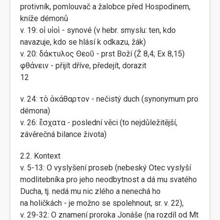
protivník, pomlouvač a žalobce před Hospodinem,
kníže démonů
v. 19: οἱ υἱοὶ - synové (v hebr. smyslu: ten, kdo
navazuje, kdo se hlásí k odkazu, žák)
v. 20: δάκτυλος Θεοῦ - prst Boží (Ž 8,4; Ex 8,15)
φθάνειν - přijít dříve, předejít, dorazit
12
v. 24: τὸ ἀκάθαρτον - nečistý duch (synonymum pro
démona)
v. 26: ἔσχατα - poslední věci (to nejdůležitější,
závěrečná bilance života)
2.2. Kontext
v. 5-13: O vyslyšení proseb (nebeský Otec vyslyší
modlitebníka pro jeho neodbytnost a dá mu svatého
Ducha, tj. nedá mu nic zlého a nenechá ho
na holičkách - je možno se spolehnout, sr. v. 22),
v. 29-32: O znamení proroka Jonáše (na rozdíl od Mt