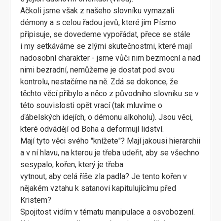
Ačkoli jsme však z našeho slovníku vymazali
démony a s celou řadou jevů, které jim Písmo
připisuje, se dovedeme vypořádat, přece se stále
i my setkáváme se zlými skutečnostmi, které mají
nadosobní charakter - jsme vůči nim bezmocní a nad
nimi bezradní, nemůžeme je dostat pod svou
kontrolu, nestačíme na ně. Zdá se dokonce, že
těchto věcí přibylo a něco z původního slovníku se v
této souvislosti opět vrací (tak mluvíme o
ďábelských idejích, o démonu alkoholu). Jsou věci,
které odvádějí od Boha a deformují lidství.
Mají tyto věci svého "knížete"? Mají jakousi hierarchii
a v ní hlavu, na kterou je třeba udeřit, aby se všechno
sesypalo, kořen, který je třeba
vytnout, aby celá říše zla padla? Je tento kořen v
nějakém vztahu k satanovi kapitulujícímu před
Kristem?
Spojitost vidím v tématu manipulace a osvobození.