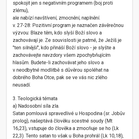
spokojit jen s negativním programem (boj proti
zlému),
ale nabízí navštívení, zmocnění, naplnění.
v. 27-28: Pozitivní program je naznačen závěrečnou
výzvou: Blaze těm, kdo slyší Boží slovo a
zachovávají je. Ze souvislosti je patrné, že Ježíš je
"ten silnější", kdo přináší Boží slovo - je slyšte a
zachovávejte navzdory všem zpochybňujícím
hlasům. Budete-li zachovávat jeho slovo a
v neodbytné modlitbě s důvěrou spoléhat na
dobrého Boha Otce, pak se ve vás nic zlého
neusadí.
3. Teologická témata
a) Nadosobní síla zla.
Satan pomlouvá spravedlivé u Hospodina (sr. Jobův
prolog), našeptává člověku scestné soudy (Mt
16,23), vstupuje do člověka a zmocňuje se ho (Lk
22,3). Tento satan to však u Boha prohrál (Lk 10,18),