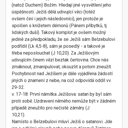
(natož Duchem) Božím. Hledají jiné vysvětlení jeho
úspěšnosti: Ježíš dělá udivující věci (totéž
ovšem činí i jejich následovníci), jen protože je
spolčen s knížetem démonů (Pánem příbytků, tj.
lidských duší). Takový komplot je ovšem možný
jedině za předpokladu, že se Ježíš sám Belzebulovi
podřídil (Lk 4,5-8), sám je posedlý - a takové je
třeba neposlouchat (J 10,20). Za Ježíšovým
udivujícím činem vězí beztak čertovina. Chce nás
zmáknout, zmanipulovat, okouzlit a potom zneužít.
Pochybnost nad Ježíšem je dále vyjádřena žádostí
jiných o znamení z nebe, na což odpovídá oddíl vv.
29-32.
v. 17-18: První námitka Ježíšova: satan by byl sám
proti sobě. Uzdravení němého nemůže být v žádném
případě zneužito pro nečisté záměry (J
10,21).
Namísto o Belzebulovi mluví Ježíš o satanovi. Jde