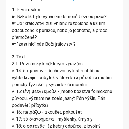
1. První reakce
☛ Nakolik bylo vyhánění démonů běžnou praxí?
☛ Je "království zla" vnitřně rozdělené a už tím
odsouzené k porážce, nebo je jednotné, a přece
přemožené?
☛ "zastihlo" nás Boží jrálovství?
2. Text
2.1. Poznámky k některým výrazům
v. 14: δαιμόνιον - duchovní bytost s oblibou
vyhledávající příbytek v člověku a působící mu tím
poruchy fyzické, psychické či morální
v. 15: (ἐν) βεελζεβοὺλ - jméno božstva foinického
původu, význam ne zcela jasný: Pán výšin, Pán
podsvětí, příbytků
v. 16: πειράζω - zkoušet, pokoušet
v. 17: τὰ διανοήματα - myšlenky, úmysly
v. 18: ὁ σατανᾶς- (z hebr.) odpůrce, zlovolný