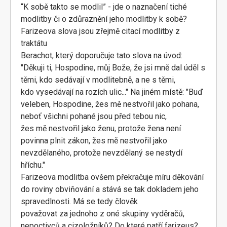
“K sobě takto se modlil” - jde o naznačení tiché
modlitby či o zdůraznění jeho modlitby k sobě?
Farizeova slova jsou zřejmě citací modlitby z
traktátu
Berachot, který doporučuje tato slova na úvod:
"Děkuji ti, Hospodine, můj Bože, že jsi mně dal úděl s
těmi, kdo sedávají v modlitebně, a ne s těmi,
kdo vysedávají na rozích ulic..." Na jiném místě: "Buď
veleben, Hospodine, žes mě nestvořil jako pohana,
neboť všichni pohané jsou před tebou nic,
žes mě nestvořil jako ženu, protože žena není
povinna plnit zákon, žes mě nestvořil jako
nevzdělaného, protože nevzdělaný se nestydí
hříchu."
Farizeova modlitba ovšem překračuje míru děkování
do roviny obviňování a stává se tak dokladem jeho
spravedlnosti. Má se tedy člověk
považovat za jednoho z oné skupiny vyděračů,
nepoctivců a cizoložníků? Do které patří farizeus?