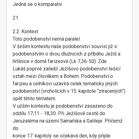
Jedná se o komparativ.
21
2.2. Kontext
Toto podobenství nemá paralel.
V širším kontextu naše podobenství souvisí již s
podobenstvím o dvou dlužnících z příběhu Ježíš a
hříšnice v domě farizeově (Lk 7,36-50). Zde
Lukáš poprvé zařadil Ježíšovo podobenství řešící
vztah mezi člověkem a Bohem. Podobenství o
farizeu a celníkovi uzavírá celek tematicky jiných
podobenství (vrcholících v 15. kapitole “ztracených”)
opět tímto tématem.
V užším kontextu je podobenství zasazeno do
oddílu 17,11 - 18,30. Při Ježíšově cestě do
Jeruzaléma na území Samařska a Galileje. Přičemž
do
konce 17. kapitoly se očekává den, kdy přijde