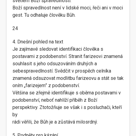
světlem Boží spravedlnosti.
Boží spravedlnost není v lidské moci, řeči ani v moci
gest. Tu odhaluje člověku Bůh.
24
4. Dnešní pohled na text
Je zajímavé sledovat identifikaci člověka s
postavami z podobenství. Stranit farizeovi znamená
souhlasit s jeho odsuzováním druhých a
sebespravedlností. Svědčit v prospěch celníka
znamená odsuzovat modlitbu farizeovu a stát se tak
oním „farizejem” z podobenství.
Většina se zřejmě identifikuje s oběma postavami v
podobenství, neboť nahlíží příběh z Boží
perspektivy. Ztotožňuje se však i s posluchači, kteří
by
rádi věřili, že Bůh je a zůstává milosrdný.
5. Podněty pro kázání