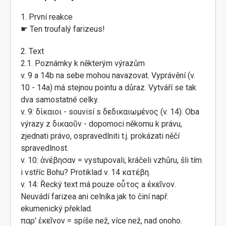
1. První reakce
☛ Ten troufalý farizeus!
2. Text
2.1. Poznámky k některým výrazům
v. 9 a 14b na sebe mohou navazovat. Vyprávění (v.
10 - 14a) má stejnou pointu a důraz. Vytváří se tak
dva samostatné celky.
v. 9: δίκαιοι - souvisí s δεδικαιωμένος (v. 14). Oba
výrazy z δικαοῦν - dopomoci někomu k právu,
zjednati právo, ospravedlniti t.j. prokázati něčí
spravedlnost.
v. 10: ἀνέβησαν = vystupovali, kráčeli vzhůru, šli tím
i vstříc Bohu? Protiklad v. 14 κατέβη.
v. 14: Řecký text má pouze οὗτος a έκεῖνον.
Neuvádí farizea ani celníka jak to činí např.
ekumenický překlad.
παρ' ἐκεῖνον = spíše než, více než, nad onoho.