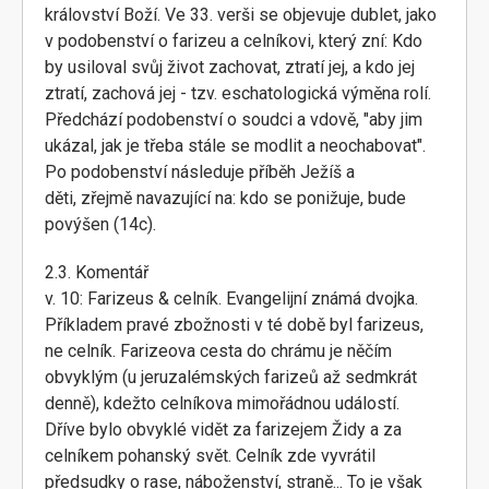
království Boží. Ve 33. verši se objevuje dublet, jako
v podobenství o farizeu a celníkovi, který zní: Kdo
by usiloval svůj život zachovat, ztratí jej, a kdo jej
ztratí, zachová jej - tzv. eschatologická výměna rolí.
Předchází podobenství o soudci a vdově, "aby jim
ukázal, jak je třeba stále se modlit a neochabovat".
Po podobenství následuje příběh Ježíš a
děti, zřejmě navazující na: kdo se ponižuje, bude
povýšen (14c).
2.3. Komentář
v. 10: Farizeus & celník. Evangelijní známá dvojka.
Příkladem pravé zbožnosti v té době byl farizeus,
ne celník. Farizeova cesta do chrámu je něčím
obvyklým (u jeruzalémských farizeů až sedmkrát
denně), kdežto celníkova mimořádnou událostí.
Dříve bylo obvyklé vidět za farizejem Židy a za
celníkem pohanský svět. Celník zde vyvrátil
předsudky o rase, náboženství, straně... To je však