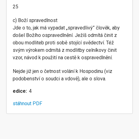
25
c) Boží spravedlnost
Jde o to, jak má vypadat „spravedlivý” člověk, aby
došel Božího ospravedlnění. Ježíš odmítá činit z
obou modliteb proti sobě stojící svědectví. Též
svým výrokem odmítá z modlitby celníkovy činit
vzor, návod k použití na cestě k ospravedlnění.
Nejde již jen o četnost volání k Hospodinu (viz
podobenství o soudci a vdově), ale o slova.
edice
4
stáhnout PDF