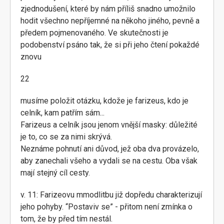
zjednodušení, které by nám příliš snadno umožnilo
hodit všechno nepříjemné na někoho jiného, pevně a
předem pojmenovaného. Ve skutečnosti je
podobenství psáno tak, že si při jeho čtení pokaždé
znovu
22
musíme položit otázku, kdože je farizeus, kdo je
celník, kam patřím sám...
Farizeus a celník jsou jenom vnější masky: důležité
je to, co se za nimi skrývá.
Neznáme pohnutí ani důvod, jež oba dva provázelo,
aby zanechali všeho a vydali se na cestu. Oba však
mají stejný cíl cesty.
v. 11: Farizeovu mmodlitbu již dopředu charakterizují
jeho pohyby. “Postaviv se” - přitom není zmínka o
tom, že by před tím nestál.