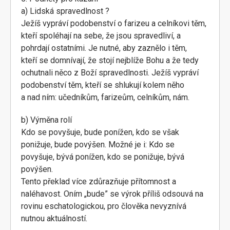
a) Lidská spravedlnost ?
Ježíš vypráví podobenství o farizeu a celníkovi těm,
kteří spoléhají na sebe, že jsou spravedliví, a
pohrdají ostatními. Je nutné, aby zaznělo i těm,
kteří se domnívají, že stojí nejblíže Bohu a že tedy
ochutnali něco z Boží spravedlnosti. Ježíš vypráví
podobenství těm, kteří se shlukují kolem něho
a nad ním: učedníkům, farizeům, celníkům, nám.
b) Výměna rolí
Kdo se povyšuje, bude ponížen, kdo se však
ponižuje, bude povýšen. Možné je i: Kdo se
povyšuje, bývá ponížen, kdo se ponižuje, bývá
povýšen.
Tento překlad více zdůrazňuje přítomnost a
naléhavost. Oním „bude” se výrok příliš odsouvá na
rovinu eschatologickou, pro člověka nevyznívá
nutnou aktuálností.