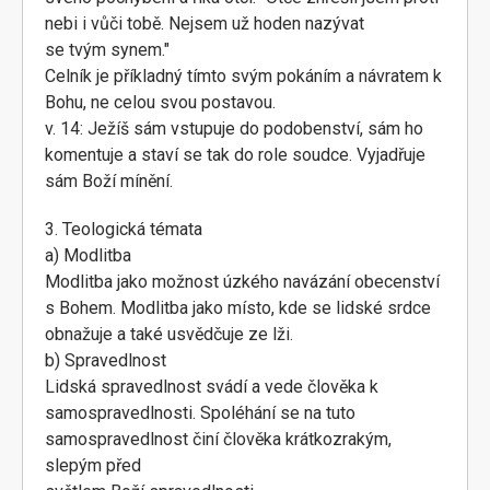
nebi i vůči tobě. Nejsem už hoden nazývat
se tvým synem."
Celník je příkladný tímto svým pokáním a návratem k
Bohu, ne celou svou postavou.
v. 14: Ježíš sám vstupuje do podobenství, sám ho
komentuje a staví se tak do role soudce. Vyjadřuje
sám Boží mínění.
3. Teologická témata
a) Modlitba
Modlitba jako možnost úzkého navázání obecenství
s Bohem. Modlitba jako místo, kde se lidské srdce
obnažuje a také usvědčuje ze lži.
b) Spravedlnost
Lidská spravedlnost svádí a vede člověka k
samospravedlnosti. Spoléhání se na tuto
samospravedlnost činí člověka krátkozrakým,
slepým před