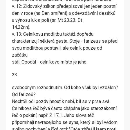
v. 12: Židovský zákon předepisoval jen jeden postní
den v roce (na Den smíření) a odevzdávání desátků
u výnosu luk a polí (sr. Mt 23,23; Dt
14,22nn).
v. 13: Celníkovu modlitbu taktéž dopředu
charakterizují některá gesta. Stoje - farizeus se před
svou modlitbou postavil, ale celník pouze od
začátku
stál. Opodál - celníkovo místo je jeho
23
svobodným rozhodnutím. Od koho však byl vzdálen?
Od farizeů?
Nechtěl oči pozdvihnout k nebi, bil se v prsa svá.
Celníkova řeč bývá často chápána jako starozákonní
řeč o pokání, např: Ž 17,1. Jeho slova též
připomínají navracejícího se syna, který si byl vědom
svého pochybení a říká otci: "Otče zhřešil jsem proti