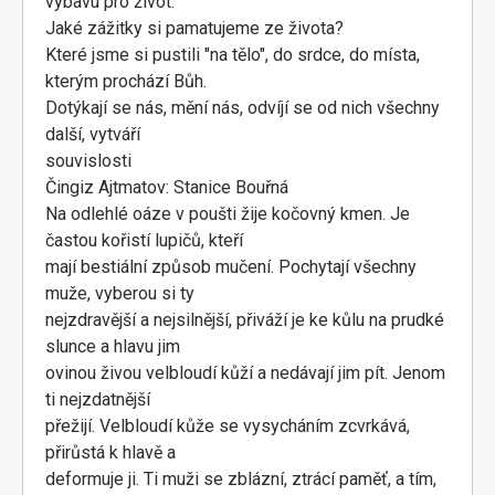
výbavu pro život.
Jaké zážitky si pamatujeme ze života?
Které jsme si pustili "na tělo", do srdce, do místa,
kterým prochází Bůh.
Dotýkají se nás, mění nás, odvíjí se od nich všechny
další, vytváří
souvislosti
Čingiz Ajtmatov: Stanice Bouřná
Na odlehlé oáze v poušti žije kočovný kmen. Je
častou kořistí lupičů, kteří
mají bestiální způsob mučení. Pochytají všechny
muže, vyberou si ty
nejzdravější a nejsilnější, přiváží je ke kůlu na prudké
slunce a hlavu jim
ovinou živou velbloudí kůží a nedávají jim pít. Jenom
ti nejzdatnější
přežijí. Velbloudí kůže se vysycháním zcvrkává,
přirůstá k hlavě a
deformuje ji. Ti muži se zblázní, ztrácí paměť, a tím,