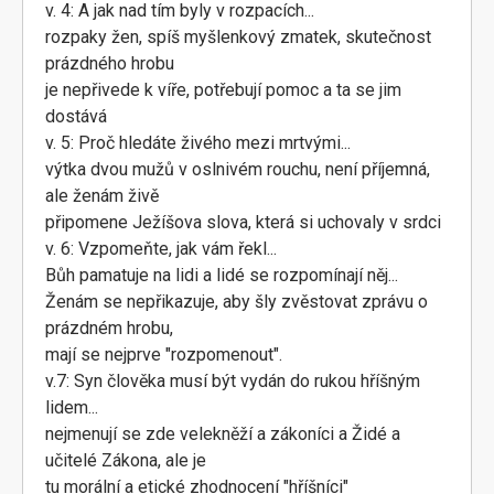
v. 4: A jak nad tím byly v rozpacích...
rozpaky žen, spíš myšlenkový zmatek, skutečnost
prázdného hrobu
je nepřivede k víře, potřebují pomoc a ta se jim
dostává
v. 5: Proč hledáte živého mezi mrtvými...
výtka dvou mužů v oslnivém rouchu, není příjemná,
ale ženám živě
připomene Ježíšova slova, která si uchovaly v srdci
v. 6: Vzpomeňte, jak vám řekl...
Bůh pamatuje na lidi a lidé se rozpomínají něj...
Ženám se nepřikazuje, aby šly zvěstovat zprávu o
prázdném hrobu,
mají se nejprve "rozpomenout".
v.7: Syn člověka musí být vydán do rukou hříšným
lidem...
nejmenují se zde velekněží a zákoníci a Židé a
učitelé Zákona, ale je
tu morální a etické zhodnocení "hříšníci"