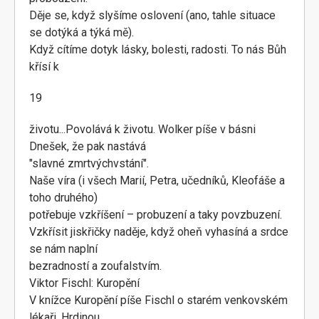
Děje se, když slyšíme oslovení (ano, tahle situace
se dotýká a týká mě).
Když cítíme dotyk lásky, bolesti, radosti. To nás Bůh
křísí k
19
životu...Povolává k životu. Wolker píše v básni
Dnešek, že pak nastává
"slavné zmrtvýchvstání".
Naše víra (i všech Marií, Petra, učedníků, Kleofáše a
toho druhého)
potřebuje vzkříšení – probuzení a taky povzbuzení.
Vzkřísit jiskřičky naděje, když oheň vyhasíná a srdce
se nám naplní
bezradností a zoufalstvím.
Viktor Fischl: Kuropění
V knížce Kuropění píše Fischl o starém venkovském
lékaři. Hrdinou