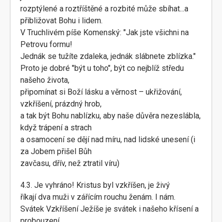
rozptýlené a roztříštěné a rozbité může sbíhat...a
přibližovat Bohu i lidem.
V Truchlivém píše Komenský: "Jak jste všichni na
Petrovu formu!
Jednák se tužíte zdaleka, jednák slábnete zblízka."
Proto je dobré "být u toho", být co nejblíž středu
našeho života,
připomínat si Boží lásku a věrnost – ukřižování,
vzkříšení, prázdný hrob,
a tak být Bohu nablízku, aby naše důvěra nezeslábla,
když trápení a strach
a osamocení se dějí nad míru, nad lidské unesení (i
za Jobem přišel Bůh
zavčasu, dřív, než ztratil víru)
4.3. Je vyhráno! Kristus byl vzkříšen, je živý
říkají dva muži v zářícím rouchu ženám. I nám.
Svátek Vzkříšení Ježíše je svátek i našeho křísení a
probouzení.