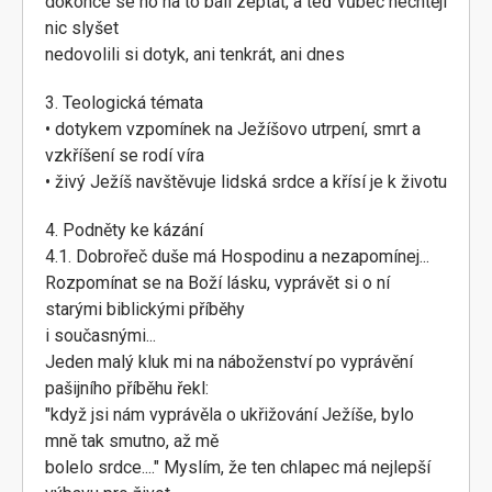
dokonce se ho na to báli zeptat, a teď vůbec nechtějí
nic slyšet
nedovolili si dotyk, ani tenkrát, ani dnes
3. Teologická témata
• dotykem vzpomínek na Ježíšovo utrpení, smrt a
vzkříšení se rodí víra
• živý Ježíš navštěvuje lidská srdce a křísí je k životu
4. Podněty ke kázání
4.1. Dobrořeč duše má Hospodinu a nezapomínej...
Rozpomínat se na Boží lásku, vyprávět si o ní
starými biblickými příběhy
i současnými...
Jeden malý kluk mi na náboženství po vyprávění
pašijního příběhu řekl:
"když jsi nám vyprávěla o ukřižování Ježíše, bylo
mně tak smutno, až mě
bolelo srdce...." Myslím, že ten chlapec má nejlepší