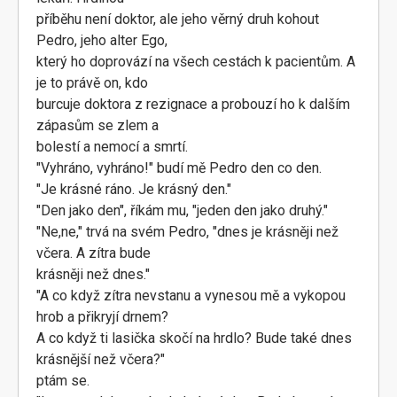
příběhu není doktor, ale jeho věrný druh kohout
Pedro, jeho alter Ego,
který ho doprovází na všech cestách k pacientům. A
je to právě on, kdo
burcuje doktora z rezignace a probouzí ho k dalším
zápasům se zlem a
bolestí a nemocí a smrtí.
"Vyhráno, vyhráno!" budí mě Pedro den co den.
"Je krásné ráno. Je krásný den."
"Den jako den", říkám mu, "jeden den jako druhý."
"Ne,ne," trvá na svém Pedro, "dnes je krásněji než
včera. A zítra bude
krásněji než dnes."
"A co když zítra nevstanu a vynesou mě a vykopou
hrob a přikryjí drnem?
A co když ti lasička skočí na hrdlo? Bude také dnes
krásnější než včera?"
ptám se.