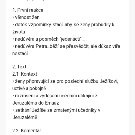
1. První reakce
• věrnost žen
• dotek vzpomínky stačí, aby se ženy probudily k
životu
• nedůvěra a posměch "jedenácti"....
• nedůvěra Petra...běží se přesvědčit, ale důkaz víře
nestačí
2. Text
2.1. Kontext
• ženy připravující se pro poslední službu Ježíšovi,
uctivě a pokojně
• rozrušení a vyděšení učedníci utíkající z
Jeruzaléma do Emauz
• setkání Ježíše se zmatenými učedníky v
Jeruzalémě
2.2. Komentář