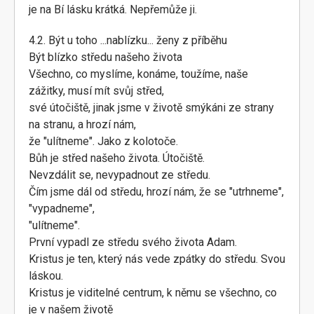
je na Bí lásku krátká. Nepřemůže ji.
4.2. Být u toho ...nablízku... ženy z příběhu
Být blízko středu našeho života
Všechno, co myslíme, konáme, toužíme, naše
zážitky, musí mít svůj střed,
své útočiště, jinak jsme v životě smýkáni ze strany
na stranu, a hrozí nám,
že "ulítneme". Jako z kolotoče.
Bůh je střed našeho života. Útočiště.
Nevzdálit se, nevypadnout ze středu.
Čím jsme dál od středu, hrozí nám, že se "utrhneme",
"vypadneme",
"ulítneme".
První vypadl ze středu svého života Adam.
Kristus je ten, který nás vede zpátky do středu. Svou
láskou.
Kristus je viditelné centrum, k němu se všechno, co
je v našem životě