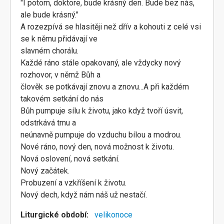
"I potom, doktore, bude krásný den. Bude bez nás,
ale bude krásný."
A rozezpívá se hlasitěji než dřív a kohouti z celé vsi
se k němu přidávají ve
slavném chorálu.
Každé ráno stále opakovaný, ale vždycky nový
rozhovor, v němž Bůh a
člověk se potkávají znovu a znovu...A při každém
takovém setkání do nás
Bůh pumpuje sílu k životu, jako když tvoří úsvit,
odstrkává tmu a
neúnavně pumpuje do vzduchu bílou a modrou.
Nové ráno, nový den, nová možnost k životu.
Nová oslovení, nová setkání.
Nový začátek.
Probuzení a vzkříšení k životu.
Nový dech, když nám náš už nestačí.
Liturgické období
velikonoce