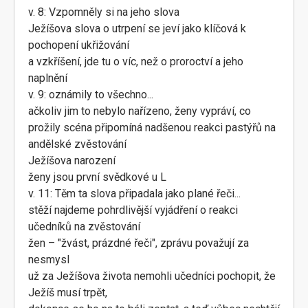
v. 8: Vzpomněly si na jeho slova
Ježíšova slova o utrpení se jeví jako klíčová k
pochopení ukřižování
a vzkříšení, jde tu o víc, než o proroctví a jeho
naplnění
v. 9: oznámily to všechno...
ačkoliv jim to nebylo nařízeno, ženy vypráví, co
prožily scéna připomíná nadšenou reakci pastýřů na
andělské zvěstování
Ježíšova narození
ženy jsou první svědkové u L
v. 11: Těm ta slova připadala jako plané řeči...
stěží najdeme pohrdlivější vyjádření o reakci
učedníků na zvěstování
žen – "žvást, prázdné řeči", zprávu považují za
nesmysl
už za Ježíšova života nemohli učedníci pochopit, že
Ježíš musí trpět,