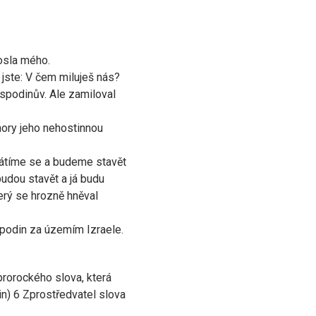
osla mého.
 jste: V čem miluješ nás?
ospodinův. Ale zamiloval
hory jeho nehostinnou
rátíme se a budeme stavět
budou stavět a já budu
terý se hrozně hněval
ospodin za územím Izraele.
prorockého slova, která
n) 6 Zprostředvatel slova