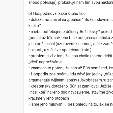
anebo potěšuje), prokazuje nám tím svou náklon
b) Hospodinova láska k jeho lidu
• dokážeme stavět na „pouhém“ Božím slovním uj
k nám?
• anebo potřebujeme důkazy Boží lásky? pokud 
(pocítit až tělesně jeho blízkost (charismatická
jeho požehnání (uzdravení z nemoci, stálé zaměst
hojnosti, uznání ve společnosti atd.)
• problém tkví v tom, že jsou chvíle (anebo delší
„věci“ neprožíváme
• znamená to potom, že nás už Bůh nemá rád, že
• Hospodin zde svému lidu dává jen jediný „důka
argumentuje dějinami spásy (Jákoba jsem si zam
• křesťansky dotaženo: Bůh si zamiloval Ježíše (
i nás, kteří na jeho dílo navazujeme, stavíme živo
kráčíme v jeho stopách
• jsme jeho milovaní – bez ohledu na to, jak se 