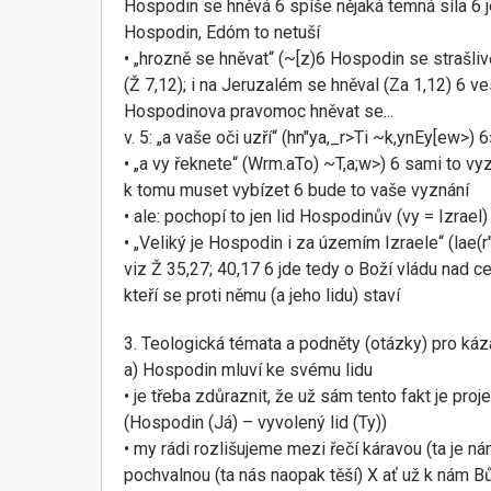
Hospodin se hněvá 6 spíše nějaká temná síla 6 jen
Hospodin, Edóm to netuší
• „hrozně se hněvat“ (~[z)6 Hospodin se strašl
(Ž 7,12); i na Jeruzalém se hněval (Za 1,12) 6 v
Hospodinova pravomoc hněvat se...
v. 5: „a vaše oči uzří“ (hn"ya,_r>Ti ~k,ynEy[ew>) 6
• „a vy řeknete“ (Wrm.aTo) ~T,a;w>) 6 sami to v
k tomu muset vybízet 6 bude to vaše vyznání
• ale: pochopí to jen lid Hospodinův (vy = Izrael) 
• „Veliký je Hospodin i za územím Izraele“ (lae(r
viz Ž 35,27; 40,17 6 jde tedy o Boží vládu nad c
kteří se proti němu (a jeho lidu) staví
3. Teologická témata a podněty (otázky) pro káz
a) Hospodin mluví ke svému lidu
• je třeba zdůraznit, že už sám tento fakt je pro
(Hospodin (Já) – vyvolený lid (Ty))
• my rádi rozlišujeme mezi řečí káravou (ta je ná
pochvalnou (ta nás naopak těší) X ať už k nám Bůh