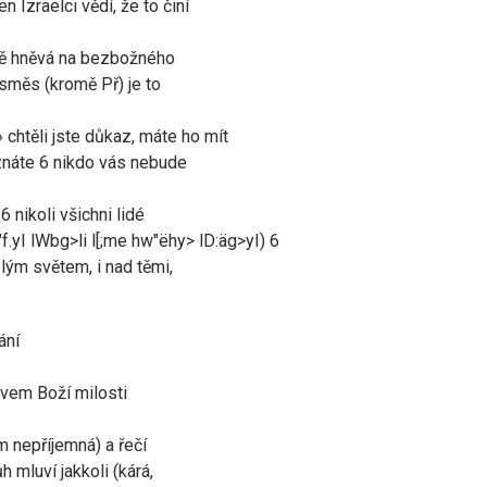
 Izraelci vědí, že to činí
ivě hněvá na bezbožného
esměs (kromě Př) je to
› chtěli jste důkaz, máte ho mít
yznáte 6 nikdo vás nebude
6 nikoli všichni lidé
"f.yI lWbg>li l[;me hw"ëhy> lD:äg>yI) 6
elým světem, i nad těmi,
ání
jevem Boží milosti
m nepříjemná) a řečí
 mluví jakkoli (kárá,