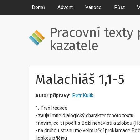
Domů
Advent
Vánoce
Půst
V
Pracovní texty 
kazatele
Malachiáš 1,1-5
Autor přípravy
Petr Kulík
1. První reakce
• zaujal mne dialogický charakter tohoto textu
• nevím, co si počít s Boží nenávistí a zlobou (Ho
• na druhou stranu mě velmi těší proklamace Bož
lidskou příčinu