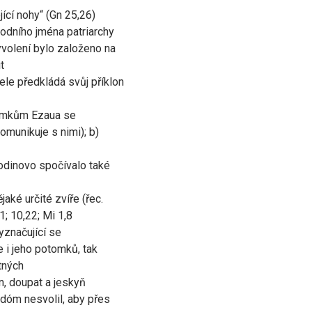
jící nohy“ (Gn 25,26)
vodního jména patriarchy
volení bylo založeno na
t
ele předkládá svůj příklon
otomkům Ezaua se
omunikuje s nimi); b)
podinovo spočívalo také
jaké určité zvíře (řec.
1; 10,22; Mi 1,8
yznačující se
e i jeho potomků, tak
tných
in, doupat a jeskyň
dóm nesvolil, aby přes