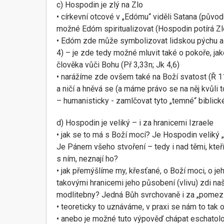
c) Hospodin je zlý na Zlo
• církevní otcové v „Edómu“ viděli Satana (původ
možné Edóm spiritualizovat (Hospodin potírá Zl
• Edóm zde může symbolizovat lidskou pýchu a
4) – je zde tedy možné mluvit také o pokoře, ja
člověka vůči Bohu (Př 3,33n; Jk 4,6)
• narážíme zde ovšem také na Boží svatost (Ř 1
a ničí a hněvá se (a máme právo se na něj kvůli t
– humanisticky - zamlčovat tyto „temné“ biblick
d) Hospodin je veliký – i za hranicemi Izraele
• jak se to má s Boží mocí? Je Hospodin veliký „
Je Pánem všeho stvoření – tedy i nad těmi, kteří 
s ním, neznají ho?
• jak přemýšlíme my, křesťané, o Boží moci, o j
takovými hranicemi jeho působení (vlivu) zdi na
modlitebny? Jedná Bůh svrchovaně i za „pomezí
• teoreticky to uznáváme, v praxi se nám to tak
• anebo je možné tuto výpověď chápat eschatolo