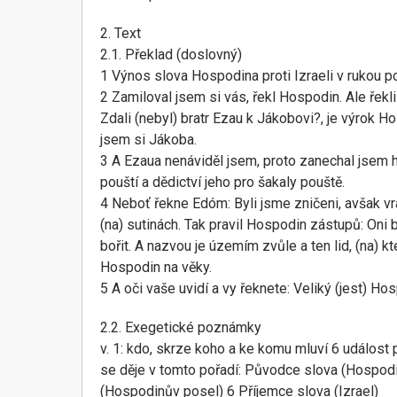
2. Text
2.1. Překlad (doslovný)
1 Výnos slova Hospodina proti Izraeli v rukou p
2 Zamiloval jsem si vás, řekl Hospodin. Ale řekli
Zdali (nebyl) bratr Ezau k Jákobovi?, je výrok H
jsem si Jákoba.
3 A Ezaua nenáviděl jsem, proto zanechal jsem 
pouští a dědictví jeho pro šakaly pouště.
4 Neboť řekne Edóm: Byli jsme zničeni, avšak v
(na) sutinách. Tak pravil Hospodin zástupů: Oni 
bořit. A nazvou je územím zvůle a ten lid, (na) k
Hospodin na věky.
5 A oči vaše uvidí a vy řeknete: Veliký (jest) H
2.2. Exegetické poznámky
v. 1: kdo, skrze koho a ke komu mluví 6 událost 
se děje v tomto pořadí: Původce slova (Hospodi
(Hospodinův posel) 6 Příjemce slova (Izrael)