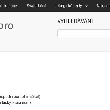
elikonoce
Svatodušní
Liturgické texty
Naklada
VYHLEDÁVÁNÍ
pro
Hledat
spodin bořitel a ničitel)
í lásky, která nemá