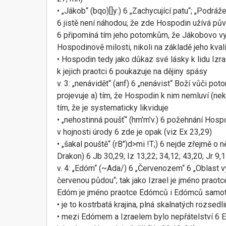
• „Jákob“ (bqo)[]y:) 6 „Zachycující patu“; „Podráže
6 jistě není náhodou, že zde Hospodin užívá pů
6 připomíná tím jeho potomkům, že Jákobovo vy
Hospodinově milosti, nikoli na základě jeho kvali
• Hospodin tedy jako důkaz své lásky k lidu Izra
k jejich praotci 6 poukazuje na dějiny spásy
v. 3: „nenávidět“ (anf) 6 „nenávist“ Boží vůči p
projevuje a) tím, že Hospodin k nim nemluví (nek
tím, že je systematicky likviduje
• „nehostinná poušť“ (hm'm'v.) 6 požehnání Hos
v hojnosti úrody 6 zde je opak (viz Ex 23,29)
• „šakal pouště“ (rB")d>mi !T;) 6 nejde zřejmě o ně
Drakon) 6 Jb 30,29; Iz 13,22; 34,12; 43,20; Jr 9,1
v. 4: „Edóm“ (~Ada/) 6 „Červenozem“ 6 „Oblast v
červenou půdou“; tak jako Izrael je jméno praotc
Edóm je jméno praotce Edómců i Edómců samo
• je to kostrbatá krajina, plná skalnatých rozsedl
• mezi Edómem a Izraelem bylo nepřátelství 6 E