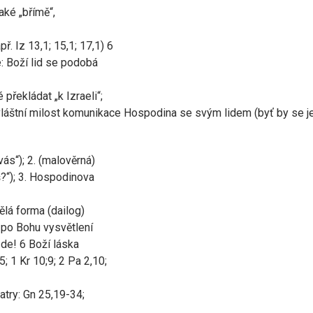
také „břímě“,
ř. Iz 13,1; 15,1; 17,1) 6
e: Boží lid se podobá
é překládat „k Izraeli“;
vláštní milost komunikace Hospodina se svým lidem (byť by se je
vás“); 2. (malověrná)
š?“); 3. Hospodinova
nělá forma (dailog)
á po Bohu vysvětlení
zde! 6 Boží láska
,5; 1 Kr 10;9; 2 Pa 2,10;
ratry: Gn 25,19-34;