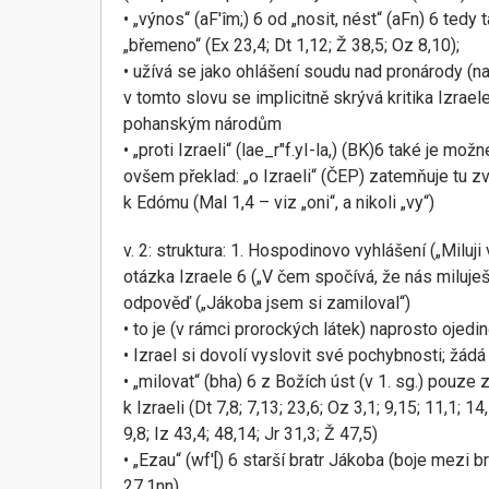
• „výnos“ (aF'îm;) 6 od „nosit, nést“ (aFn) 6 tedy 
„břemeno“ (Ex 23,4; Dt 1,12; Ž 38,5; Oz 8,10);
• užívá se jako ohlášení soudu nad pronárody (nap
v tomto slovu se implicitně skrývá kritika Izrael
pohanským národům
• „proti Izraeli“ (lae_r"f.yI-la,) (BK)6 také je možn
ovšem překlad: „o Izraeli“ (ČEP) zatemňuje tu z
k Edómu (Mal 1,4 – viz „oni“, a nikoli „vy“)
v. 2: struktura: 1. Hospodinovo vyhlášení („Miluji 
otázka Izraele 6 („V čem spočívá, že nás miluje
odpověď („Jákoba jsem si zamiloval“)
• to je (v rámci prorockých látek) naprosto ojedi
• Izrael si dovolí vyslovit své pochybnosti; žád
• „milovat“ (bha) 6 z Božích úst (v 1. sg.) pouze 
k Izraeli (Dt 7,8; 7,13; 23,6; Oz 3,1; 9,15; 11,1; 14
9,8; Iz 43,4; 48,14; Jr 31,3; Ž 47,5)
• „Ezau“ (wf'[) 6 starší bratr Jákoba (boje mezi b
27,1nn)