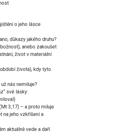
nost
ištění o jeho lásce
ano, důkazy jakého druhu?
 zbožnost); anebo zakoušet
nání, život v materiální
 období života), kdy tyto
 už nás nemiluje?
z“ své lásky:
iloval)
Mt 3,17) – a proto miluje
t na jeho vzkříšení a
nám aktuálně vede a daří