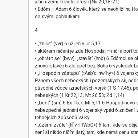
jeho území Izraelci přešli (Nu 20,18-21)
• Edóm – Adam 6 člověk, který se neohlíží na Hos
se svými pohnutkami
4
• „zničit“ (vvr) 6 už jen v Jr 5,17
• aktérem ničení je zde Hospodin – ničí a boří to
• „obrátit se“ (bwv); „stavět“ (hnb) 6 Edómci se o
znovu, stavějí 6 ale opět bez Boha 6 výsledek b
• „Hospodin zástupů“ (tAab'c. hw"hy>) 6 vojensk
Pánem všech nebeských i pozemských sil, neb
původně vůdce izraelských vojsk (1 S 17,45), po
nebeských (1 Kr 22,13; Mt 26,53; Žd 1,14)
• „bořit“ (srh) 6 Ex 15,7; Mi 5,11 6 Hospodinovo
nebezpečné jednání 6 vojenský vpád 6 zničení, z
tehdejších způsobů války
• „území zvůle“ (h['v.rI lWbG>) 6 tam, kde se děje
není si nikdo ničím jistý, tam, kde nemá cenu stav