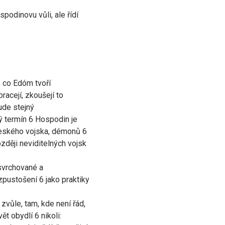
podinovu vůli, ale řídí
, co Edóm tvoří
bracejí, zkoušejí to
ude stejný
ý termín 6 Hospodin je
eského vojska, démonů 6
zději neviditelných vojsk
 svrchované a
pustošení 6 jako praktiky
 zvůle, tam, kde není řád,
ět obydlí 6 nikoli: