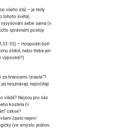
ce všeho zla) – je tedy
o tohoto světa)
 vyvyšování sebe sama (v.
kožto správném postoji
1,33-35) – Hospodin boří
omu zlobit, nebo třeba jen
é výpovědi?)
i za hranicemi Izraele“?
jej neuznávají, nepočítají
eho vládě? Nejsou pro nás
šeho kostela či
m“ církve?
 ovšem často nejeví
gicky (ve smyslu: jednou