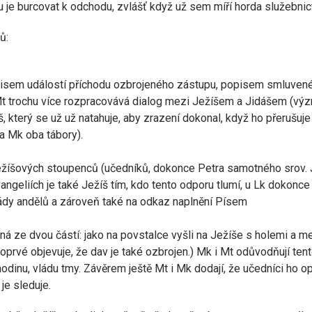
u je burcovat k odchodu, zvlášť když už sem míří horda služebnict
ů:
opisem událostí příchodu ozbrojeného zástupu, popisem smluvené
 Mt trochu více rozpracovává dialog mezi Ježíšem a Jidášem (výz
idáš, který se už už natahuje, aby zrazení dokonal, když ho přeru
a Mk oba tábory).
 Ježíšových stoupenců (učedníků, dokonce Petra samotného srov.
vangeliích je také Ježíš tím, kdo tento odporu tlumí, u Lk dokon
dy andělů a zároveň také na odkaz naplnění Písem
ná ze dvou částí: jako na povstalce vyšli na Ježíše s holemi a
 poprvé objevuje, že dav je také ozbrojen.) Mk i Mt odůvodňují t
 hodinu, vládu tmy. Závěrem ještě Mt i Mk dodají, že učedníci ho op
je sleduje.