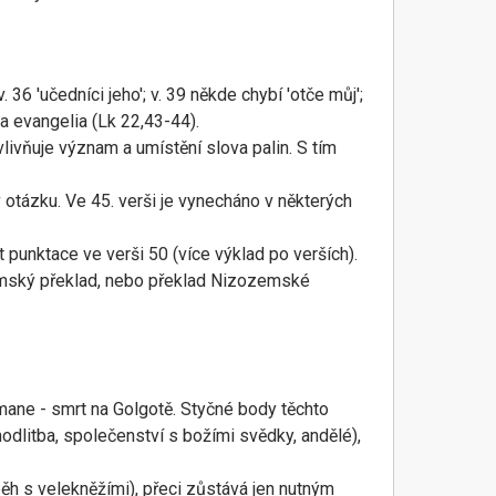
36 'učedníci jeho'; v. 39 někde chybí 'otče můj';
va evangelia (Lk 22,43-44).
vlivňuje význam a umístění slova palin. S tím
 otázku. Ve 45. verši je vynecháno v některých
 punktace ve verši 50 (více výklad po verších).
zozemský překlad, nebo překlad Nizozemské
emane - smrt na Golgotě. Styčné body těchto
odlitba, společenství s božími svědky, andělé),
běh s velekněžími), přeci zůstává jen nutným