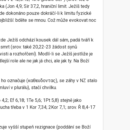
Jon 4,9; Sir 37,2, hraniční limit. Ježíš tedy
ude dokonáno pouze dokráčí-li k limitu fyzické
nejbližší: bděte se mnou. Což může evokovat noc
 zde Ježíš odchází kousek dál sám, padá tváří k
 a smrt (srov. také 20,22-23 žádost synů
ti a rozhořčení). Modlí-li se Ježíš jestliže je
í role ale ne jak já chci, ale jak ty. Na Boží
 jež ho označuje (καθευδοντας), se záhy v NZ stalo
uví v plurálu), stačí chvilku.
2; Ef 6,18; 1Te 5,6; 1Pt 5,8) stejně jako
ucha třeba v 1 Kor 7,34; 2Kor 7,1; srov. Ř 8,4-17
zuje vyšší stupeň rezignace (poddání se Boží