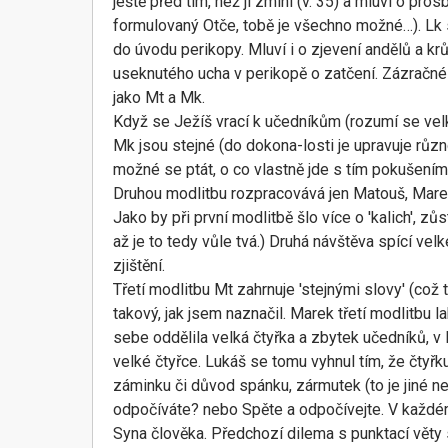
ještě před tím, než ji zmíní (v. 35) a mluví o p
formulovaný Otče, tobě je všechno možné…). Lk s
do úvodu perikopy. Mluví i o zjevení andělů a krů
useknutého ucha v perikopě o zatčení. Zázračné 
jako Mt a Mk.
Když se Ježíš vrací k učedníkům (rozumí se velká 
Mk jsou stejné (do dokona-losti je upravuje růz
možné se ptát, o co vlastně jde s tím pokušení
Druhou modlitbu rozpracovává jen Matouš, Marek 
Jako by při první modlitbě šlo více o 'kalich', zů
až je to tedy vůle tvá.) Druhá návštěva spící vel
zjištění.
Třetí modlitbu Mt zahrnuje 'stejnými slovy' (co
takový, jak jsem naznačil. Marek třetí modlitbu la
sebe oddělila velká čtyřka a zbytek učedníků, v
velké čtyřce. Lukáš se tomu vyhnul tím, že čtyř
záminku či důvod spánku, zármutek (to je jiné ne
odpočíváte? nebo Spěte a odpočívejte. V každém 
Syna člověka. Předchozí dilema s punktací věty 