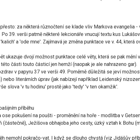
přesto: za některá různočtení se klade vliv Markova evangelia - v. 
. Po 39. verši patrně některé lekcionáře vnucují textu kus Lukášo
kalich' a 'ode mne'. Zajímavá je změna punktace ve v. 44, která o
ět ukazuje dvojí možnost punktace celé věty, která se pak mění v
této části touto částicí jen hemží (naopak je ale nahrazeno gar).
ozdrav v papyru 37 ve verši 49. Poměrně důležitá se jeví možnost
vás) nebo literárních úprav (jak nabízejí například Leidenský ni
še slova 'v tu hodinu' prostě jako 'tedy' 'v ten okamžik'.
pašijním příběhu
na ose pokušení na poušti - proměnění na hoře - modlitba v Gets
ň (částečně), Ježíšova obhajoba jeho cesty, úzký vztah k Bohu (m
íběh nemohl pokračo-vat. I když se dlouho chystá (viz Jidášův pří