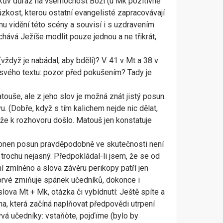
Markův důraz na všemocnost Boží (u Mk pozitivně
zkost, kterou ostatní evangelisté zapracovávají
ému vidění této scény a souvisí i s uzdravením
hává Ježíše modlit pouze jednou a ne třikrát,
(vždyž je nabádal, aby bděli)? V. 41 v Mt a 38 v
u svého textu: pozor před pokušením? Tady je
ouše, ale z jeho slov je možná znát jistý posun.
vu. (Dobře, když s tím kalichem nejde nic dělat,
, že k rozhovoru došlo. Matouš jen konstatuje
ý a onen posun pravděpodobně ve skutečnosti není
ě trochu nejasný. Předpokládal-li jsem, že se od
í zmíněno a slova závěru perikopy patří jen
poprvé zmiňuje spánek učedníků, dokonce i
lova Mt + Mk, otázka či vybídnutí: Ještě spíte a
na, která začíná naplňovat předpovědi utrpení
ývá učedníky: vstaňòte, pojďïme (bylo by