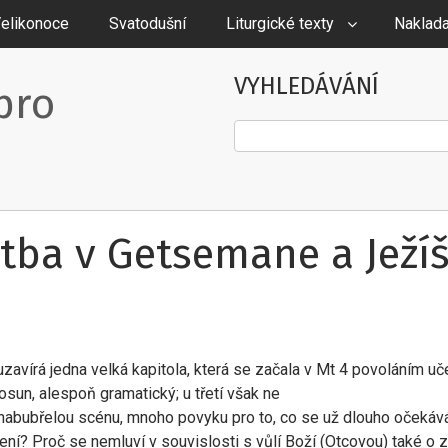
elikonoce
Svatodušní
Liturgické texty
Naklada
VYHLEDÁVÁNÍ
pro
Hledat
tba v Getsemane a Ježí
e uzavírá jedna velká kapitola, která se začala v Mt 4 povoláním u
sun, alespoň gramatický; u třetí však ne
 nabubřelou scénu, mnoho povyku pro to, co se už dlouho očekává;
ní? Proč se nemluví v souvislosti s vůlí Boží (Otcovou) také o 