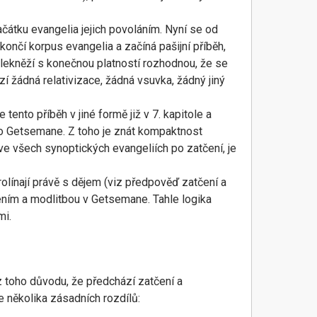
ačátku evangelia jejich povoláním. Nyní se od
končí korpus evangelia a začíná pašijní příběh,
elekněží s konečnou platností rozhodnou, že se
zí žádná relativizace, žádná vsuvka, žádný jiný
ento příběh v jiné formě již v 7. kapitole a
do Getsemane. Z toho je znát kompaktnost
 ve všech synoptických evangeliích po zatčení, je
rolínají právě s dějem (viz předpověď zatčení a
ním a modlitbou v Getsemane. Tahle logika
mi.
 toho důvodu, že předchází zatčení a
 několika zásadních rozdílů: