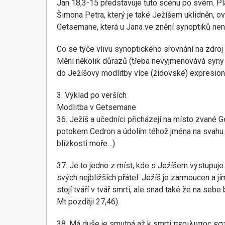
Jan 18,3-15 představuje tuto scénu po svém. Pla
Šimona Petra, který je také Ježíšem uklidněn, o
Getsemane, která u Jana ve znění synoptiků není
Co se týče vlivu synoptického srovnání na zdroj
Mění několik důrazů (třeba nevyjmenovává syny Z
do Ježíšovy modlitby více (židovské) expresiona
3. Výklad po verších
Modlitba v Getsemane
36. Ježíš a učedníci přicházejí na místo zvané 
potokem Cedron a údolím téhož jména na svahu Oli
blízkosti moře…)
37. Je to jedno z míst, kde s Ježíšem vystupuje 
svých nejbližších přátel. Ježíš je zarmoucen a j
stojí tváří v tvář smrti, ale snad také že na se
Mt později 27,46).
38. Má duše je smutná až k smrti περιλυπος εστ