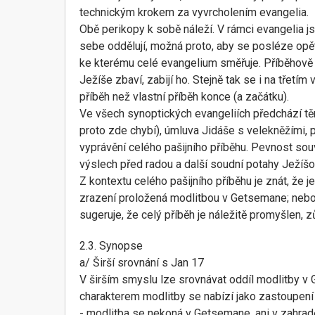
technickým krokem za vyvrcholením evangelia.
Obě perikopy k sobě náleží. V rámci evangelia js
sebe oddělují, možná proto, aby se posléze opět 
ke kterému celé evangelium směřuje. Příběhově a
Ježíše zbaví, zabijí ho. Stejně tak se i na třetí
příběh než vlastní příběh konce (a začátku).
Ve všech synoptických evangeliích předchází těmt
proto zde chybí), úmluva Jidáše s velekněžími,
vyprávění celého pašijního příběhu. Pevnost souv
výslech před radou a další soudní potahy Ježíšo
Z kontextu celého pašijního příběhu je znát, že 
zrazení proložená modlitbou v Getsemane; nebo
sugeruje, že celý příběh je náležitě promyšlen, 
2.3. Synopse
a/ Širší srovnání s Jan 17
V širším smyslu lze srovnávat oddíl modlitby v
charakterem modlitby se nabízí jako zastoupení
- modlitba se nekoná v Getsemane, ani v zahradě 