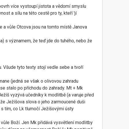
ovrh více vystoupí jistota a vědomí smyslu
 a sílu na této cestě pro ty, kteří 'jí
ůle a vůle Otcova jsou na tomto místě Janova
na) s významem, že teď jde do tuhého, nebo že
 Všude tyto texty stojí vedle sebe a tvoří
emane (jedná se však o olivovou zahradu
se stalo po příchodu do zahrady. Mt + Mk
ežíš vyzývá učedníky k modlitbě (a varuje před
á, že Ježíšova slova o jeho zarmoucené duši
e s tím, co Lk tlumočí Ježíšovými ústy
o vůle Boží. Jen Mk přidává vysvětlení modlitby