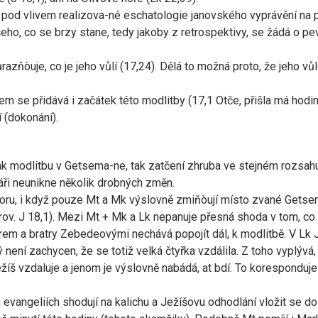
 pod vlivem realizova-né eschatologie janovského vyprávění na p
, co se brzy stane, tedy jakoby z retrospektivy, se žádá o pevnost
ůrazňòuje, co je jeho vůlí (17,24). Dělá to možná proto, že jeho v
 se přidává i začátek této modlitby (17,1 Otče, přišla má hodi
 (dokonání).
ak modlitbu v Getsema-ne, tak zatčení zhruba ve stejném rozsahu.
náři neunikne několik drobných změn.
u horu, i když pouze Mt a Mk výslovně zmiňòují místo zvané Gets
v. J 18,1). Mezi Mt + Mk a Lk nepanuje přesná shoda v tom, co 
em a bratry Zebedeovými nechává popojít dál, k modlitbě. V Lk J
ý není zachycen, že se totiž velká čtyřka vzdálila. Z toho vyplýv
Ježíš vzdaluje a jenom je výslovně nabádá, at bdí. To koresponduj
 evangeliích shodují na kalichu a Ježíšovu odhodlání vložit se d