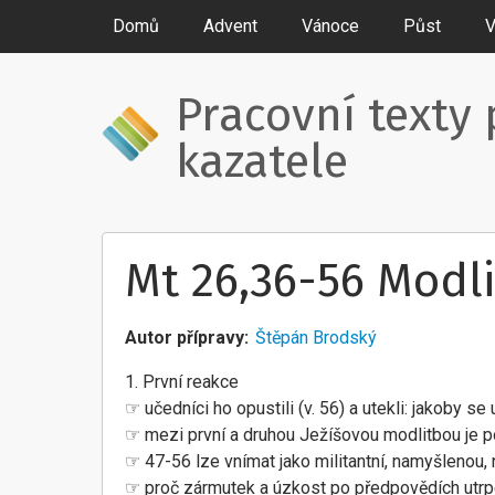
Domů
Advent
Vánoce
Půst
V
Pracovní texty 
kazatele
Mt 26,36-56 Modli
Autor přípravy
Štěpán Brodský
1. První reakce
☞ učedníci ho opustili (v. 56) a utekli: jakoby s
☞ mezi první a druhou Ježíšovou modlitbou je po
☞ 47-56 lze vnímat jako militantní, namyšlenou,
☞ proč zármutek a úzkost po předpovědích utrpe