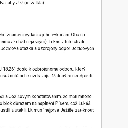
va, aby Ježíše zatkla).
ho znamení vydání a jeho vykonání. Oba na
namově dost nejasným). Lukáš v tuto chvíli
šuje Ježíšova otázka a ozbrojený odpor Ježíšových
 J 18,26) došlo k ozbrojenému odporu, který
ce useknuté ucho uzdravuje. Matouš si neodpustí
 meči a Ježíšovým konstatováním, že měli mnoho
ento blok důrazem na naplnění Písem, což Lukáš
ustili a utekli. Lk musí nejprve Ježíše zat-knout