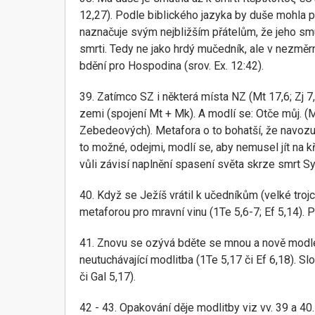
12,27). Podle biblického jazyka by duše mohla př
naznačuje svým nejbližším přátelům, že jeho smut
smrti. Tedy ne jako hrdý mučedník, ale v nezmě
bdění pro Hospodina (srov. Ex. 12:42).
39. Zatímco SZ i některá místa NZ (Mt 17,6; Zj 
zemi (spojení Mt + Mk). A modlí se: Otče můj. (Mt
Zebedeových). Metafora o to bohatší, že navozuje
to možné, odejmi, modlí se, aby nemusel jít na kř
vůli závisí naplnění spasení světa skrze smrt Syna
40. Když se Ježíš vrátil k učedníkům (velké trojc
metaforou pro mravní vinu (1Te 5,6-7; Ef 5,14). P
41. Znovu se ozývá bděte se mnou a nově modlete
neutuchávající modlitba (1Te 5,17 či Ef 6,18). Sl
či Gal 5,17).
42 - 43. Opakování děje modlitby viz vv. 39 a 