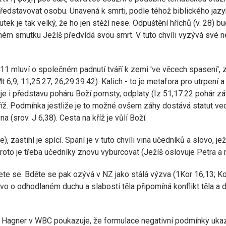
edstavovat osobu. Unavená k smrti, podle téhož biblického jazyka (
ek je tak velký, že ho jen stěží nese. Odpuštění hříchů (v. 28) b
rném smutku Ježíš předvídá svou smrt. V tuto chvíli vyzývá své 
7,11 mluví o společném padnutí tváří k zemi 've věcech spasení',
 6,9; 11,25.27; 26,29.39.42). Kalich - to je metafora pro utrpení
 i představu poháru Boží pomsty, odplaty (Iz 51,17.22 pohár závis
íž. Podmínka jestliže je to možné ovšem záhy dostává statut vedlejš
 (srov. J 6,38). Cesta na kříž je vůlí Boží.
e), zastihl je spící. Spaní je v tuto chvíli vina učedníků a slovo,
roto je třeba učedníky znovu vyburcovat (Ježíš oslovuje Petra a ml
 se. Bděte se pak ozývá v NZ jako stálá výzva (1Kor 16,13; Ko 4,
ovo o odhodlaném duchu a slabosti těla připomíná konflikt těla a d
40. Hagner v WBC poukazuje, že formulace negativní podmínky uka