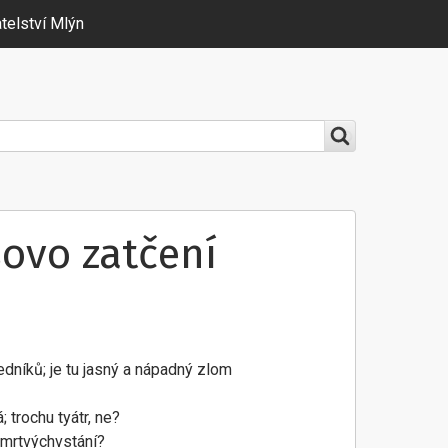
telství Mlýn
šovo zatčení
čedníků; je tu jasný a nápadný zlom
 trochu tyátr, ne?
zmrtvýchvstání?