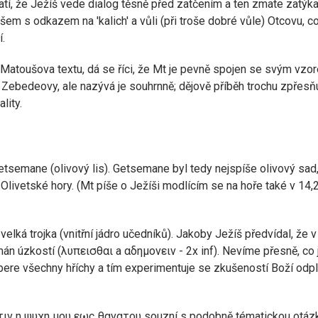
tí, že Ježíš vede dialog těsně před zatčením a ten zmate zatýka
všem s odkazem na 'kalich' a vůli (při troše dobré vůle) Otcovu
.
 Matoušova textu, dá se říci, že Mt je pevně spojen se svým vzo
ebedeovy, ale nazývá je souhrnně; dějově příběh trochu zpřesňuje
lity.
Getsemane (olivový lis). Getsemane byl tedy nejspíše olivový sa
vetské hory. (Mt píše o Ježíši modlícím se na hoře také v 14,23, 
velká trojka (vnitřní jádro učedníků). Jakoby Ježíš předvídal, že
ímán úzkostí (λυπεισθαι a αδημονειν - 2x inf). Nevíme přesně, co 
be bere všechny hříchy a tím experimentuje se zkušeností Boží odp
ιν η ψυχη μου εως θανατου souzní s podobně tématickou otázkou