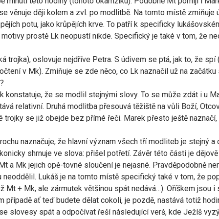
rosbě minutí této hodiny (tohoto okamžiku). Podobně Mt pomíjí i 
e věnuje ději kolem a zvl. po modlitbě. Na tomto místě zmiňuje ú
pějích potu, jako krůpějích krve. To patří k specificky lukášovsk
motivy prostě Lk neopustí nikde. Specifický je také v tom, že nec
trojka), oslovuje nejdříve Petra. S údivem se ptá, jak to, že spí 
nočtení v Mk). Zmiňuje se zde něco, co Lk naznačil už na začátk
m?
konstatuje, že se modlil stejnými slovy. To se může zdát i u Mat
stává relativní. Druhá modlitba přesouvá těžiště na vůli Boží, Otco
ké trojky se již obejde bez přímé řeči. Marek přesto ještě naznačí
ž trochu naznačuje, že hlavní význam všech tří modliteb je stejn
konicky shrnuje ve slova: přišel potřetí. Závěr této části je dějov
 Mt a Mk jejich opě-tovné sloučení je nejasné. Pravděpodobně nen
ku neoddělil. Lukáš je na tomto místě specifický také v tom, že 
ž Mt + Mk, ale zármutek většinou spát nedává…). Oříškem jsou i s
případě ať teď budete dělat cokoli, je pozdě, nastává totiž hodi
se slovesy spát a odpočívat řeší následující verš, kde Ježíš vyz