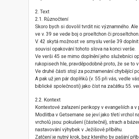
2. Text
2.1. Různočtení
Skoro bych si dovolil tvrdit nic významného. Ale 
ve v. 39 se vede boj o proeltchon či proseltchon
V. 42 skytá možnost ve smyslu verše 39 doplnit '
souvisí opakování tohoto slova na konci verše.
Ve verši 45 se mimo doplnění jeho služebníci op
rukopisech hle, pravděpodobně proto, že se to v 
Ve druhé části stojí za poznamenání chybějící p
A pak už jen pár doplňků (v. 55 při vás, vedle 
biblické společnosti) jako číst na začátku 55. ver
2.2. Kontext
Kontextové zařazení perikopy v evangeliích a v 
Modlitba v Getsemane se jeví jako třetí vrchol 
vrcholů jsou: pokušení (částečně), strach a báze
nastavování výhybek v Ježíšově příběhu.
Zatčení je nutný krok, bez kterého by pašijní př