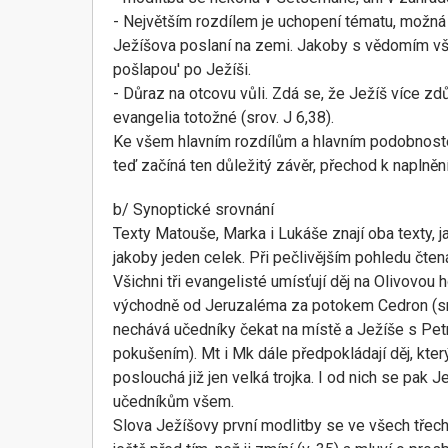
- Největším rozdílem je uchopení tématu, možná
Ježíšova poslaní na zemi. Jakoby s vědomím všeho
pošlapou' po Ježíši.
- Důraz na otcovu vůli. Zdá se, že Ježíš více zd
evangelia totožné (srov. J 6,38).
Ke všem hlavním rozdílům a hlavním podobnostem
teď začíná ten důležitý závěr, přechod k naplnění
b/ Synoptické srovnání
Texty Matouše, Marka i Lukáše znají oba texty, j
jakoby jeden celek. Při pečlivějším pohledu čte
Všichni tři evangelisté umísťují děj na Olivovo
východně od Jeruzaléma za potokem Cedron (sro
nechává učedníky čekat na místě a Ježíše s Petr
pokušením). Mt i Mk dále předpokládají děj, kter
poslouchá již jen velká trojka. I od nich se pak 
učedníkům všem.
Slova Ježíšovy první modlitby se ve všech třech