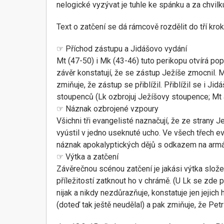
nelogické vyzývat je tuhle ke spánku a za chvilk
Text o zatčení se dá rámcově rozdělit do tří krok
☞ Příchod zástupu a Jidášovo vydání
Mt (47-50) i Mk (43-46) tuto perikopu otvírá p
závěr konstatují, že se zástup Ježíše zmocnil.
zmiňuje, že zástup se přiblížil. Přiblížil se i J
stoupenců (Lk ozbrojuj Ježíšovy stoupence; Mt 
☞ Náznak ozbrojené vzpoury
Všichni tři evangelisté naznačují, že ze strany
vyústil v jedno useknuté ucho. Ve všech třech e
náznak apokalyptických dějů s odkazem na armá
☞ Výtka a zatčení
Závěrečnou scénou zatčení je jakási výtka slože
příležitostí zatknout ho v chrámě. (U Lk se zde
nijak a nikdy nezdůrazňuje, konstatuje jen jejich
(doteď tak ještě neudělal) a pak zmiňuje, že Petr 