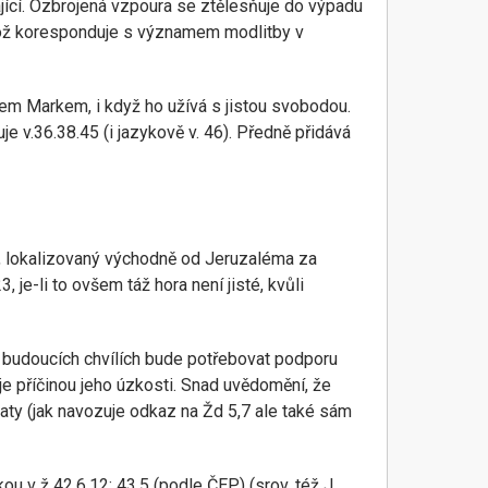
jící. Ozbrojená vzpoura se ztělesňuje do výpadu
, což koresponduje s významem modlitby v
rem Markem, i když ho užívá s jistou svobodou.
 v.36.38.45 (i jazykově v. 46). Předně přidává
d, lokalizovaný východně od Jeruzaléma za
je-li to ovšem táž hora není jisté, kvůli
 v budoucích chvílích bude potřebovat podporu
je příčinou jeho úzkosti. Snad uvědomění, že
laty (jak navozuje odkaz na Žd 5,7 ale také sám
 v ž 42,6.12; 43.5 (podle ČEP) (srov. též J