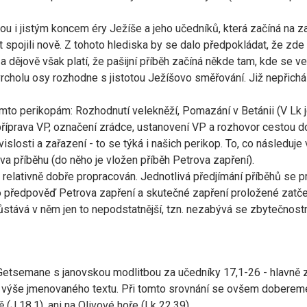
ou i jistým koncem éry Ježíše a jeho učedníků, která začíná na z
spojili nově. Z tohoto hlediska by se dalo předpokládat, že zde 
 dějově však platí, že pašijní příběh začíná někde tam, kde se v
m vrcholu osy rozhodne s jistotou Ježíšovo směřování. Již nepřichá
o perikopám: Rozhodnutí velekněží, Pomazání v Betánii (V Lk je t
 příprava VP, označení zrádce, ustanovení VP a rozhovor cestou 
islosti a zařazení - to se týká i našich perikop. To, co následuje
va příběhu (do něho je vložen příběh Petrova zapření).
je relativně dobře propracován. Jednotlivá předjímání příběhů se p
 předpověď Petrova zapření a skutečné zapření proložené zatče
zůstává v něm jen to nepodstatnější, tzn. nezabývá se zbytečnost
 Getsemane s janovskou modlitbou za učedníky 17,1-26 - hlavně z
 výše jmenovaného textu. Při tomto srovnání se ovšem dobereme
(J 18,1), ani na Olivové hoře (Lk 22,39).