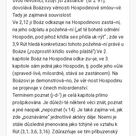
svou nevolnicí, vždyť jsi zastánce“ (sr Ž 91),
dovolává Boázovy věrnosti Hospodinově smlou¬vě.
Tady je zajímavá souvislost:
Ve 2,12 ji Boáz odkazuje na Hospodinovo zastá¬ní,
na jeho odplatu a požehná¬ní („ať tě bohatě odmění
Hospodin, pod jehož křídla ses přišla uk-rýt“ ; zde ve
3,9 Rút hledá konkretizaci tohoto požehná¬ní právě u
Boáze („rozprostři křídlo svého pláště“).Ve 2.
kapitole Boáz na Hospodina odka-zu¬je, ve 3.
kapitole sám jedná jako Hospodin, tj. podle jeho vůle
(spraved-livě, milosrdně, stává se zastáncem). Na
Boázovi je demonstrová¬no, že věr-nost Hospodinu
se projevuje v činech milosrdenství.
Termínem poznat (j-d-') je celá kapitola přímo
prošpikována. Je důleži-té některé věci znát, poznat
a jiné naopak „nepoznat (v.14). Je také zajíma-vé, jak
zde „poznáváme“ jednotlivé aktéry děje: Noemi je
stále důsledně jmenována jako tchýně ve vztahu k
Rút (3,1; 3,6; 3,16). Zdůrazňuje se tím příbuzenský