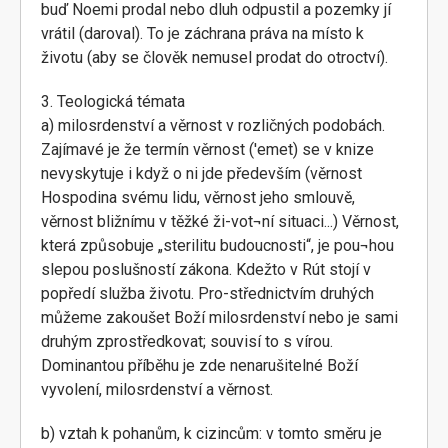
buď Noemi prodal nebo dluh odpustil a pozemky jí
vrátil (daroval). To je záchrana práva na místo k
životu (aby se člověk nemusel prodat do otroctví).
3. Teologická témata
a) milosrdenství a věrnost v rozličných podobách.
Zajímavé je že termín věrnost ('emet) se v knize
nevyskytuje i když o ni jde především (věrnost
Hospodina svému lidu, věrnost jeho smlouvě,
věrnost bližnímu v těžké ži-vot¬ní situaci...) Věrnost,
která způsobuje „sterilitu budoucnosti“, je pou¬hou
slepou poslušností zákona. Kdežto v Rút stojí v
popředí služba životu. Pro-střednictvím druhých
můžeme zakoušet Boží milosrdenství nebo je sami
druhým zprostředkovat; souvisí to s vírou.
Dominantou příběhu je zde nenarušitelné Boží
vyvolení, milosrdenství a věrnost.
b) vztah k pohanům, k cizincům: v tomto směru je