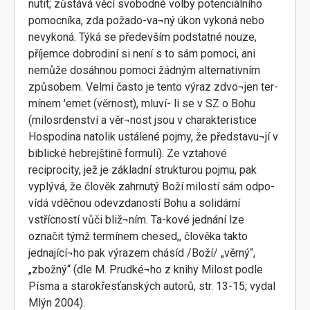
nutit; zůstává věcí svobodné volby potenciálního
pomocníka, zda požado-va¬ný úkon vykoná nebo
nevykoná. Týká se především podstatné nouze,
příjemce dobrodiní si není s to sám pomoci, ani
nemůže dosáhnou pomoci žádným alternativním
způsobem. Velmi často je tento výraz zdvo¬jen ter-
mínem 'emet (věrnost), mluví- li se v SZ o Bohu
(milosrdenství a věr¬nost jsou v charakteristice
Hospodina natolik ustálené pojmy, že představu¬jí v
biblické hebrejštině formuli). Ze vztahové
reciprocity, jež je základní strukturou pojmu, pak
vyplývá, že člověk zahrnutý Boží milostí sám odpo-
vídá vděčnou odevzdaností Bohu a solidární
vstřícností vůči bliž¬ním. Ta-kové jednání lze
označit týmž termínem chesed,, člověka takto
jednající¬ho pak výrazem chásíd /Boží/ „věrný“,
„zbožný“ (dle M. Prudké¬ho z knihy Milost podle
Písma a starokřesťanských autorů, str. 13-15; vydal
Mlýn 2004).