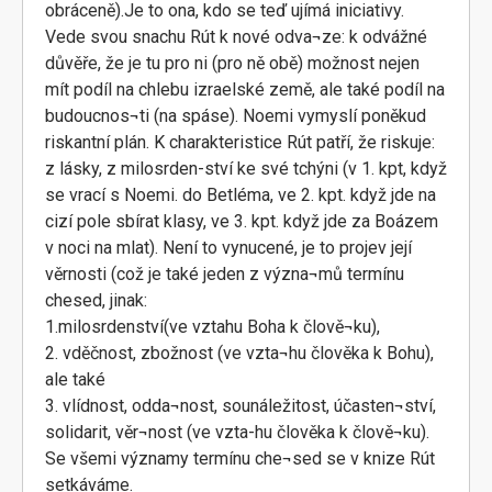
obráceně).Je to ona, kdo se teď ujímá iniciativy.
Vede svou snachu Rút k nové odva¬ze: k odvážné
důvěře, že je tu pro ni (pro ně obě) možnost nejen
mít podíl na chlebu izraelské země, ale také podíl na
budoucnos¬ti (na spáse). Noemi vymyslí poněkud
riskantní plán. K charakteristice Rút patří, že riskuje:
z lásky, z milosrden-ství ke své tchýni (v 1. kpt, když
se vrací s Noemi. do Betléma, ve 2. kpt. když jde na
cizí pole sbírat klasy, ve 3. kpt. když jde za Boázem
v noci na mlat). Není to vynucené, je to projev její
věrnosti (což je také jeden z význa¬mů termínu
chesed, jinak:
1.milosrdenství(ve vztahu Boha k člově¬ku),
2. vděčnost, zbožnost (ve vzta¬hu člověka k Bohu),
ale také
3. vlídnost, odda¬nost, sounáležitost, účasten¬ství,
solidarit, věr¬nost (ve vzta-hu člověka k člově¬ku).
Se všemi významy termínu che¬sed se v knize Rút
setkáváme.