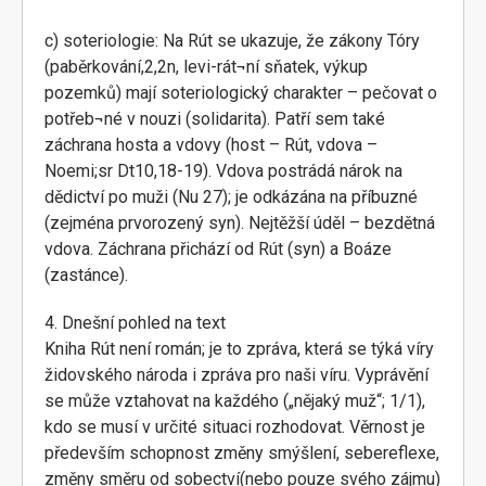
c) soteriologie: Na Rút se ukazuje, že zákony Tóry
(paběrkování,2,2n, levi-rát¬ní sňatek, výkup
pozemků) mají soteriologický charakter – pečovat o
potřeb¬né v nouzi (solidarita). Patří sem také
záchrana hosta a vdovy (host – Rút, vdova –
Noemi;sr Dt10,18-19). Vdova postrádá nárok na
dědictví po muži (Nu 27); je odkázána na příbuzné
(zejména prvorozený syn). Nejtěžší úděl – bezdětná
vdova. Záchrana přichází od Rút (syn) a Boáze
(zastánce).
4. Dnešní pohled na text
Kniha Rút není román; je to zpráva, která se týká víry
židovského národa i zpráva pro naši víru. Vyprávění
se může vztahovat na každého („nějaký muž“; 1/1),
kdo se musí v určité situaci rozhodovat. Věrnost je
především schopnost změny smýšlení, sebereflexe,
změny směru od sobectví(nebo pouze svého zájmu)