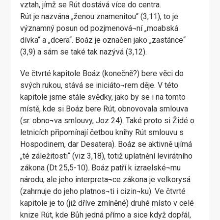
vztah, jímž se Rút dostává více do centra.
Rút je nazvána „ženou znamenitou“ (3,11), to je
významný posun od pozjmenová¬ní „moabská
dívka“ a „dcera“. Boáz je označen jako „zastánce“
(3,9) a sám se také tak nazývá (3,12).
Ve čtvrté kapitole Boáz (konečně?) bere věci do
svých rukou, stává se iniciáto¬rem děje. V této
kapitole jsme stále svědky, jako by se i na tomto
místě, kde si Boáz bere Rút, obnovovala smlouva
(sr. obno¬va smlouvy, Joz 24). Také proto si Židé o
letnicích připomínají četbou knihy Rút smlouvu s
Hospodinem, dar Desatera). Boáz se aktivně ujímá
„té záležitosti“ (viz 3,18), totiž uplatnění levirátního
zákona (Dt 25,5-10). Boáz patří k izraelské¬mu
národu, ale jeho interpreta¬ce zákona je velkorysá
(zahrnuje do jeho platnos¬ti i cizin¬ku). Ve čtvrté
kapitole je to (již dříve zmíněné) druhé místo v celé
knize Rút, kde Bůh jedná přímo a sice když dopřál,