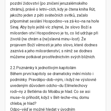
pozdní židovství (po zničení jeruzalémského
chrámu), právě o letni¬cích, kdy je čtena kniha Rút,
jakožto jeden z pěti svátečních svitků, začalo
připomínat seslání Hospodino¬va zá-ko¬na na hoře
Sinaj. Aby bylo ještě víc zřejmé, že slovo Boží a
milosrden-ství Hospodinovo je to, co lid udržuje při
životě (ne chrám a (ne)slavná minu¬lost). Že
projevem Boží věrnosti je jeho slovo, které dodnes
zaznívá a jeho milosrdenství, s nímž se dodnes
můžeme potkávat prostřednictvím svých bližních.
2.2.Poznámky k jednotlivým kapitolám
Během první kapitoly se dramaticky mění místo i
podmínky. Pravděpo-dob¬ným, i když ne výslovně
uvedeným důvodem odcho¬du Elímelechovy
rodi¬ny z Betléma do Moábu je hlad. Co se asi
muse¬lo přihodit, když v Bét-leche¬mu, domu
chleba, je hlad?
Odpo¬věď je možné hledat v úvodním