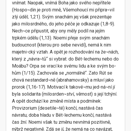
vnímat. Naopak, vnímá Boha jako svého nepřítele
(Hospo¬din je proti mně, Všemohoucí mi připra¬vil
zlý úděl; 1,21). Svým snachám jej však prezentuje
jako milosrdného, do jeho péče je odkazuje (1,8-9).
Nech¬ce připustit, aby ony měly podíl na jejím
trpkém údělu (1,13). Noemi přeje svým snachám
budoucnost (kterou pro sebe nevidí), nemá k nim
majetni-cký vztah. A opět je rozhodování na že¬nách,
který z „návra¬tů“ si vybrat: do Bét-lechemu nebo do
Moábu? Orpa se vrací ke svému lidu a ke svým bo-
hům (1/15). Zachovala se „normálně“. Zato Rút se
chová nestandard¬ně (abrahamovsky) a mluví jako
prorok (1,16-17). Motivací k takové¬mu jed-ná¬ní jí
byla solidarita (milosrden¬ství, věrnost) s její tchýní.
A opět dochází ke změně místa a podmínek:
Provizorium (desetile¬té) končí, nastává čas
návratu; doba hladu v Bét-lechemu končí, nastává
čas žní. Noemi však tu změnu nevnímá pozitivně,
nýbrž negativně. Zdá se jí, že nemá na co navázat,