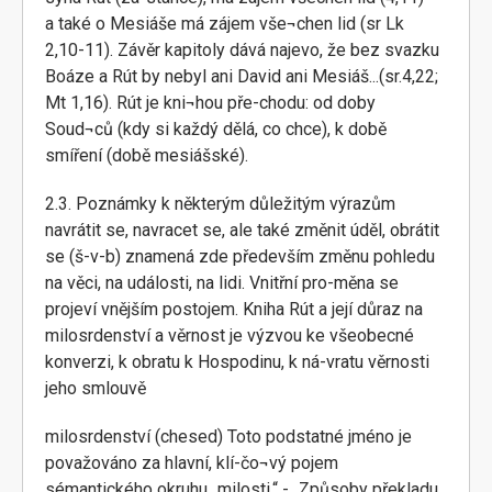
a také o Mesiáše má zájem vše¬chen lid (sr Lk
2,10-11). Závěr kapitoly dává najevo, že bez svazku
Boáze a Rút by nebyl ani David ani Mesiáš...(sr.4,22;
Mt 1,16). Rút je kni¬hou pře-chodu: od doby
Soud¬ců (kdy si každý dělá, co chce), k době
smíření (době mesiášské).
2.3. Poznámky k některým důležitým výrazům
navrátit se, navracet se, ale také změnit úděl, obrátit
se (š-v-b) znamená zde především změnu pohledu
na věci, na události, na lidi. Vnitřní pro-měna se
projeví vnějším postojem. Kniha Rút a její důraz na
milosrdenství a věrnost je výzvou ke všeobecné
konverzi, k obratu k Hospodinu, k ná-vratu věrnosti
jeho smlouvě
milosrdenství (chesed) Toto podstatné jméno je
považováno za hlavní, klí-čo¬vý pojem
sémantického okruhu „milosti.“ - „Způsoby překladu