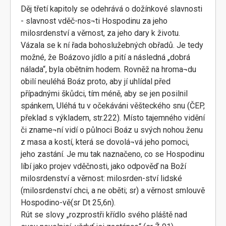
Děj třetí kapitoly se odehrává o dožínkové slavnosti
- slavnost vděč-nos¬ti Hospodinu za jeho
milosrdenství a věrnost, za jeho dary k životu.
Vázala se k ní řada bohoslužebných obřadů. Je tedy
možné, že Boázovo jídlo a pití a následná „dobrá
nálada“, byla obětním hodem. Rovněž na hroma¬du
obilí neuléhá Boáz proto, aby jí uhlídal před
případnými škůdci, tím méně, aby se jen posilnil
spánkem, Uléhá tu v očekáváni věšteckého snu (ČEP,
překlad s výkladem, str.222). Místo tajemného vidění
či zname¬ní vidí o půlnoci Boáz u svých nohou ženu
z masa a kostí, která se dovolá¬vá jeho pomoci,
jeho zastání. Je mu tak naznačeno, co se Hospodinu
líbí jako projev vděčnosti, jako odpověď na Boží
milosrdenství a věrnost: milosrden-ství lidské
(milosrdenství chci, a ne oběti; sr) a věrnost smlouvě
Hospodino-vě(sr Dt 25,6n).
Rút se slovy „rozprostři křídlo svého pláště nad