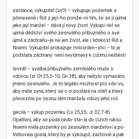
zastánce, vykupitel (לאג) – vykupuje pozemek a
přeneseně i Rút z její¬ho poníže¬ní tím, že se jí ujímá
jako její manžel – dává jí nový život. Vykupi¬tel se
ujímá dědictví svého zesnulého příbuzného o své
újmě a zachraňu¬je ne-jen život, ale i lidskost Rút a
Noemi. Vykupitel prokazuje milosrden¬ství – to je
podstata záchrany: není nevšímavý k cizímu neštěstí
levirát – svatba příbuzného zemřelého muže s
vdovou (sr Dt 25,5-10; Gn 38), aby nebylo vymazáno
jméno zesnulého. Je to legální možnost pro vdo-vu,
aby měla syna, který se o ni postará na stáří a který
převezme po zesnu-lém manželu vdovy jeho roli.
gecila – výkup pozemku (Lv 25,25; Jr 32,7-8).
Opatření, aby se půda nedo-sta¬la do cizích rukou.
Noemi měla pozemky po zesnulém manželovi a po-
třebovala goela, který by je vykoupil, zachoval a pak