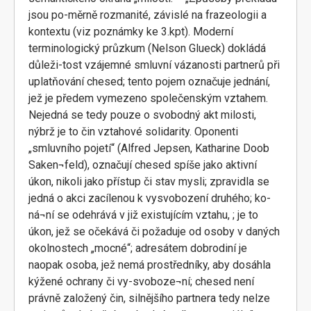
jsou po-měrně rozmanité, závislé na frazeologii a
kontextu (viz poznámky ke 3.kpt). Moderní
terminologický průzkum (Nelson Glueck) dokládá
důleži-tost vzájemné smluvní vázanosti partnerů při
uplatňování chesed; tento pojem označuje jednání,
jež je předem vymezeno společenským vztahem.
Nejedná se tedy pouze o svobodný akt milosti,
nýbrž je to čin vztahové solidarity. Oponenti
„smluvního pojetí“ (Alfred Jepsen, Katharine Doob
Saken¬feld), označují chesed spíše jako aktivní
úkon, nikoli jako přístup či stav mysli; zpravidla se
jedná o akci zacílenou k vysvobození druhého; ko-
ná¬ní se odehrává v již existujícím vztahu, ; je to
úkon, jež se očekává či požaduje od osoby v daných
okolnostech „mocné“; adresátem dobrodiní je
naopak osoba, jež nemá prostředníky, aby dosáhla
kýžené ochrany či vy-svoboze¬ní; chesed není
právně založený čin, silnějšího partnera tedy nelze