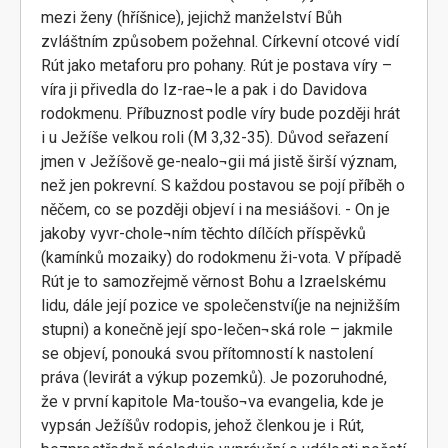
mezi ženy (hříšnice), jejichž manželství Bůh
zvláštním způsobem požehnal. Církevní otcové vidí
Rút jako metaforu pro pohany. Rút je postava víry –
víra ji přivedla do Iz-rae¬le a pak i do Davidova
rodokmenu. Příbuznost podle víry bude později hrát
i u Ježíše velkou roli (M 3,32-35). Důvod seřazení
jmen v Ježíšově ge-nealo¬gii má jistě širší význam,
než jen pokrevní. S každou postavou se pojí příběh o
něčem, co se později objeví i na mesiášovi. - On je
jakoby vyvr-chole¬ním těchto dílčích příspěvků
(kamínků mozaiky) do rodokmenu ži-vota. V případě
Rút je to samozřejmě věrnost Bohu a Izraelskému
lidu, dále její pozice ve společenství(je na nejnižším
stupni) a konečně její spo-lečen¬ská role – jakmile
se objeví, ponouká svou přítomností k nastolení
práva (levirát a výkup pozemků). Je pozoruhodné,
že v první kapitole Ma-toušo¬va evangelia, kde je
vypsán Ježíšův rodopis, jehož členkou je i Rút,