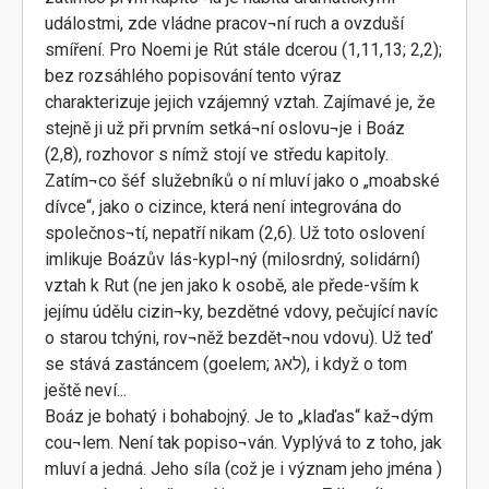
událostmi, zde vládne pracov¬ní ruch a ovzduší
smíření. Pro Noemi je Rút stále dcerou (1,11,13; 2,2);
bez rozsáhlého popisování tento výraz
charakterizuje jejich vzájemný vztah. Zajímavé je, že
stejně ji už při prvním setká¬ní oslovu¬je i Boáz
(2,8), rozhovor s nímž stojí ve středu kapitoly.
Zatím¬co šéf služebníků o ní mluví jako o „moabské
dívce“, jako o cizince, která není integrována do
společnos¬tí, nepatří nikam (2,6). Už toto oslovení
imlikuje Boázův lás-kypl¬ný (milosrdný, solidární)
vztah k Rut (ne jen jako k osobě, ale přede-vším k
jejímu údělu cizin¬ky, bezdětné vdovy, pečující navíc
o starou tchýni, rov¬něž bezdět¬nou vdovu). Už teď
se stává zastáncem (goelem; לאג), i když o tom
ještě neví...
Boáz je bohatý i bohabojný. Je to „klaďas“ kaž¬dým
cou¬lem. Není tak popiso¬ván. Vyplývá to z toho, jak
mluví a jedná. Jeho síla (což je i význam jeho jména )