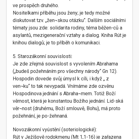
ve prospěch druhého.
Nositelkami příběhu jsou ženy; je tedy možné
diskutovat tzv. „žen¬skou otázku“. Dalším sociálními
tématy jsou zde: solidarita rodiny, téma běžen-ců a
asylantů, mezigenerační vztahy a dialog. Kniha Rút je
knihou dialogů; je to příběh o komunikaci.
5. Starozákonní souvislosti:
Je zde zřejmá souvislost s vyvolením Abrahama
(„budeš požehnáním pro všechny národy“ Gn 12).
Hospodin dovede svůj úmysl k cíli, i když „ z
ven¬ku“ to tak nevypadá. Vnímáme zde ozvěnu
Hospodinova jednání s Abraha¬mem. Totiž Boží
věrnost, která je konstantou Božího jednání. Lid-ská
věr¬nost (druhému, Boží smlouvě, Bohu), má proto
požehnání, je po-žehnaná.
Novozákonní vyústění (soteriologické):
Rút v Ježíšově rodokmenu (Mt 1,1-16) je zařazena