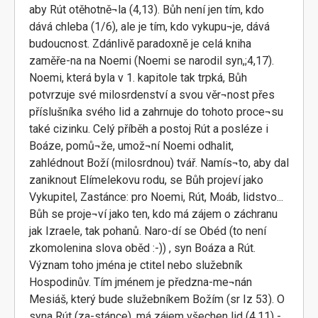
aby Rút otěhotně¬la (4,13). Bůh není jen tím, kdo
dává chleba (1/6), ale je tím, kdo vykupu¬je, dává
budoucnost. Zdánlivě paradoxně je celá kniha
zaměře-na na Noemi (Noemi se narodil syn,;4,17).
Noemi, která byla v 1. kapitole tak trpká, Bůh
potvrzuje své milosrdenství a svou věr¬nost přes
příslušníka svého lid a zahrnuje do tohoto proce¬su
také cizinku. Celý příběh a postoj Rút a posléze i
Boáze, pomů¬že, umož¬ní Noemi odhalit,
zahlédnout Boží (milosrdnou) tvář. Namís¬to, aby dal
zaniknout Elímelekovu rodu, se Bůh projeví jako
Vykupitel, Zastánce: pro Noemi, Rút, Moáb, lidstvo...
Bůh se proje¬ví jako ten, kdo má zájem o záchranu
jak Izraele, tak pohanů. Naro-dí se Obéd (to není
zkomolenina slova oběd :-)) , syn Boáza a Rút.
Význam toho jména je ctitel nebo služebník
Hospodinův. Tím jménem je předzna-me¬nán
Mesiáš, který bude služebníkem Božím (sr Iz 53). O
syna Rút (za-stánce), má zájem všechen lid (4,11) -