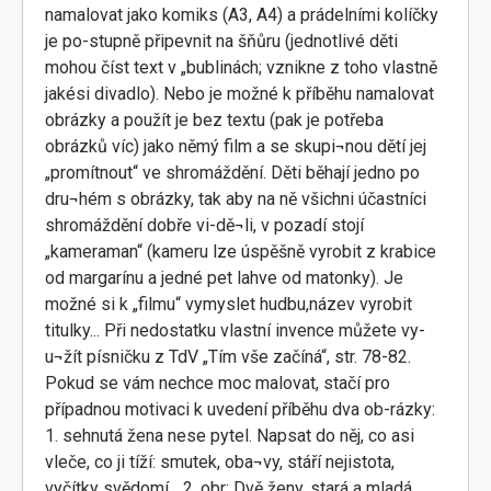
namalovat jako komiks (A3, A4) a prádelními kolíčky
je po-stupně připevnit na šňůru (jednotlivé děti
mohou číst text v „bublinách; vznikne z toho vlastně
jakési divadlo). Nebo je možné k příběhu namalovat
obrázky a použít je bez textu (pak je potřeba
obrázků víc) jako němý film a se skupi¬nou dětí jej
„promítnout“ ve shromáždění. Děti běhají jedno po
dru¬hém s obrázky, tak aby na ně všichni účastníci
shromáždění dobře vi-dě¬li, v pozadí stojí
„kameraman“ (kameru lze úspěšně vyrobit z krabice
od margarínu a jedné pet lahve od matonky). Je
možné si k „filmu“ vymyslet hudbu,název vyrobit
titulky... Při nedostatku vlastní invence můžete vy-
u¬žít písničku z TdV „Tím vše začíná“, str. 78-82.
Pokud se vám nechce moc malovat, stačí pro
případnou motivaci k uvedení příběhu dva ob-rázky:
1. sehnutá žena nese pytel. Napsat do něj, co asi
vleče, co ji tíží: smutek, oba¬vy, stáří nejistota,
vyčítky svědomí... 2. obr: Dvě ženy, stará a mladá,