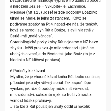
bezprostředně následuje vyprávění o události početí
a narození Ježíše – Vykupite¬le, Zachránce,
Mesiáše (Mt 1,23) Josef je zde podobný Boázovi:
ujímá se Marie, je jejím zastáncem... Když se
podíváme zpátky na Rt 4, napad¬ne nás, že tenkrát,
když se narodil syn Rút a Boáze, slavili vlastně v
Betlé¬mě „malé vánoce“.
Soterioliogické prvky knihy Rút najdeme v NZ beze
zbytku: Ježíš prokazu¬je milosrdenství, ujímá se
ubohých a vrací je do života tak, jako Boáz (to je z
hlediska NZ klíčová postava).
6.Podněty ke kázání
Myslím, že je vhodné kázat knihu Rút lectio continua,
případně jako čtyř-díl¬ný seriál. Tak aspoň lépe
vynikne, jak různé podoby může mít věr¬nost,
milosrdenství, solidarita a jak se Boží věrnost a
věrnost lidská prolína¬jí.
Jistě lze z Rút použít jen určitý oddíl či několik