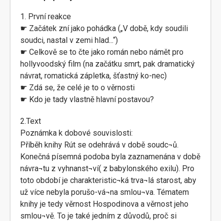
1. První reakce
☛ Začátek zní jako pohádka („V době, kdy soudili
soudci, nastal v zemi hlad...“)
☛ Celkově se to čte jako román nebo námět pro
hollyvoodský film (na začátku smrt, pak dramatický
návrat, romatická zápletka, šťastný ko-nec)
☛ Zdá se, že celé je to o věrnosti
☛ Kdo je tady vlastně hlavní postavou?
2.Text
Poznámka k dobové souvislosti:
Příběh knihy Rút se odehrává v době soudc¬ů.
Konečná písemná podoba byla zaznamenána v době
návra¬tu z vyhnanst¬ví( z babylonského exilu). Pro
toto období je charakteristic¬ká trva¬lá starost, aby
už více nebyla porušo-vá¬na smlou¬va. Tématem
knihy je tedy věrnost Hospodinova a věrnost jeho
smlou¬vě. To je také jedním z důvodů, proč si