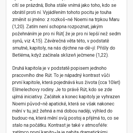
cítí se prázdná; Boha stále vnímá jako toho, kdo se
obrátil proti ní. Vyjádřením tohoto pocitu je touha
změnit si jméno: z rozkoš¬né Noemi na trpkou Maru
(1,20). Zatím není schopna rozpoznat, jakým
požehnáním je pro ni Rút( že je pro ni lepší než sedm
synů, viz 4,15). Závěrečná věta této, v podstatě
smutné, kapitoly, na nás dýchne na-dě¬jí: Přišly do
Betléma, když začínala sklizeň ječmene (1,22).
Druhá kapitola je v podstatě popisem jednoho
pracovního dne Rút. To je nápadný kontrast vůči
první kapitole, která pojednává kus života (cca 10let)
Elímelechovy rodiny. Je to právě Rút, kdo se zde
ujímá iniciativy. Začátek a konec kapitoly je vyhrazen
Noemi původ¬ně apatické, která se však nakonec
mění v tu, jež žehná a má dobou naději, výhled do
budouc-na, která mění svůj postoj a přijímá to, co se
stalo na počátku. Kontrast je také v atmosféře:
zatímco první kapito¬la je nabita dramatickými