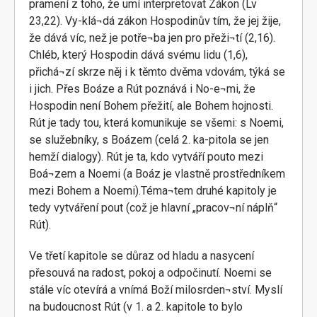
pramení z toho, že umí interpretovat Zákon (Lv
23,22). Vy-klá¬dá zákon Hospodinův tím, že jej žije,
že dává víc, než je potře¬ba jen pro přeži¬tí (2,16).
Chléb, který Hospodin dává svému lidu (1,6),
přichá¬zí skrze něj i k těmto dvěma vdovám, týká se
i jich. Přes Boáze a Rút poznává i No-e¬mi, že
Hospodin není Bohem přežití, ale Bohem hojnosti.
Rút je tady tou, která komunikuje se všemi: s Noemi,
se služebníky, s Boázem (celá 2. ka-pitola se jen
hemží dialogy). Rút je ta, kdo vytváří pouto mezi
Boá¬zem a Noemi (a Boáz je vlastně prostředníkem
mezi Bohem a Noemi).Téma¬tem druhé kapitoly je
tedy vytváření pout (což je hlavní „pracov¬ní náplň“
Rút).
Ve třetí kapitole se důraz od hladu a nasycení
přesouvá na radost, pokoj a odpočinutí. Noemi se
stále víc otevírá a vnímá Boží milosrden¬ství. Myslí
na budoucnost Rút (v 1. a 2. kapitole to bylo