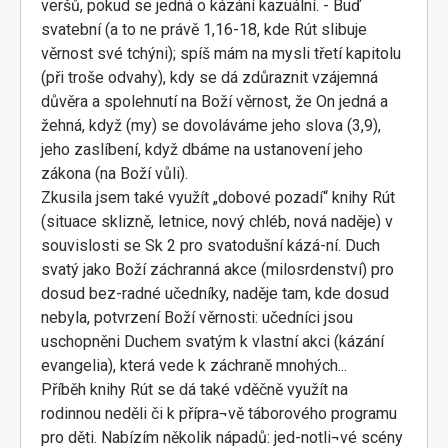
veršů, pokud se jedná o kázání kazuální. - Buď
svatební (a to ne právě 1,16-18, kde Rút slibuje
věrnost své tchýni); spíš mám na mysli třetí kapitolu
(při troše odvahy), kdy se dá zdůraznit vzájemná
důvěra a spolehnutí na Boží věrnost, že On jedná a
žehná, když (my) se dovoláváme jeho slova (3,9),
jeho zaslíbení, když dbáme na ustanovení jeho
zákona (na Boží vůli).
Zkusila jsem také využít „dobové pozadí“ knihy Rút
(situace sklizně, letnice, nový chléb, nová naděje) v
souvislosti se Sk 2 pro svatodušní kázá-ní. Duch
svatý jako Boží záchranná akce (milosrdenství) pro
dosud bez-radné učedníky, naděje tam, kde dosud
nebyla, potvrzení Boží věrnosti: učedníci jsou
uschopněni Duchem svatým k vlastní akci (kázání
evangelia), která vede k záchraně mnohých...
Příběh knihy Rút se dá také vděčně využít na
rodinnou neděli či k přípra¬vě táborového programu
pro děti. Nabízím několik nápadů: jed-notli¬vé scény