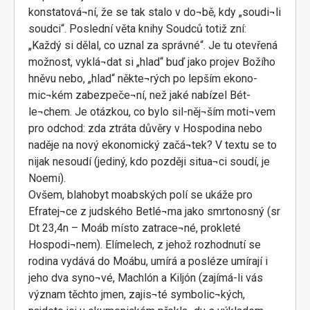
konstatová¬ní, že se tak stalo v do¬bě, kdy „soudi¬li
soudci“. Poslední věta knihy Soudců totiž zní:
„Každý si dělal, co uznal za správné“. Je tu otevřená
možnost, vyklá¬dat si „hlad“ buď jako projev Božího
hněvu nebo, „hlad“ někte¬rých po lepším ekono-
mic¬kém zabezpeče¬ní, než jaké nabízel Bét-
le¬chem. Je otázkou, co bylo sil-něj¬ším moti¬vem
pro odchod: zda ztráta důvěry v Hospodina nebo
naděje na nový ekonomický začá¬tek? V textu se to
nijak nesoudí (jediný, kdo později situa¬ci soudí, je
Noemi).
Ovšem, blahobyt moabských polí se ukáže pro
Efratej¬ce z judského Betlé¬ma jako smrtonosný (sr
Dt 23,4n – Moáb místo zatrace¬né, prokleté
Hospodi¬nem). Elímelech, z jehož rozhodnutí se
rodina vydává do Moábu, umírá a posléze umírají i
jeho dva syno¬vé, Machlón a Kiljón (zajímá-li vás
význam těchto jmen, zajis¬té symbolic¬kých,