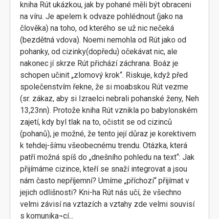
kniha Rút ukázkou, jak by pohané měli být obraceni
na víru. Je apelem k odvaze pohlédnout (jako na
člověka) na toho, od kterého se už nic nečeká
(bezdětná vdova). Noemi nemohla od Rút jako od
pohanky, od cizinky(dopředu) očekávat nic, ale
nakonec jí skrze Rút přichází záchrana. Boáz je
schopen učinit „zlomový krok“. Riskuje, když před
společenstvím řekne, že si moabskou Rút vezme
(sr. zákaz, aby si Izraelci nebrali pohanské ženy, Neh
13,23nn). Protože kniha Rút vznikla po babylonském
zajetí, kdy byl tlak na to, očistit se od cizinců
(pohanů), je možné, že tento její důraz je korektivem
k tehdej-šímu všeobecnému trendu. Otázka, která
patří možná spíš do „dnešního pohledu na text“: Jak
přijímáme cizince, kteří se snaží integrovat a jsou
nám často nepříjemní? Umíme „příchozí“ přijímat v
jejich odlišnosti? Kni-ha Rút nás učí, že všechno
velmi závisí na vztazích a vztahy zde velmi souvisí
s komunika¬cí...