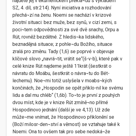
najdete jej v ekumenickém překla¬du s výkladem
SZ, 4. díl, str.214). Nyní iniciativa a rozhodování
přechá¬zí na ženu. Noemi se nachází v krizové
životní situaci: bez muže, bez synů, v cizí zemi, s
poci¬tem odpovědnosti za své dvě snachy, Orpu a
Rút, rovněž bezdětné. Z hledis¬ka lidského,
beznadějná situace; z pohle¬du Božího, situace
zralá pro změnu. Tady (1,6) se poprvé v objevuje
klíčové slovo „navrá¬tit, vrátit se“(š-v-b), které pak v
celé knize Rút najdeme ještě 11krát (šestkrát o
návratu do Moábu, šestkrát o návra¬tu do Bét-
lechemu). Noe¬mi totiž uslyšela v moabs¬kých
končinách, že „Hospodin se opět přiklo-nil ke svému
lidu a dal mu chléb“ (1,6b). To¬to je první z pouhých
dvou míst, kde je v knize Rút zmíně¬no přímé
Hospodinovo jednání (další je ve 4,13). Už zde
může¬me vnímat, že Hospodinovo přiklonění se
(Boží milosr-den¬ství a věrnost) se vztahuje také k
Noemi. Ona to ovšem tak pro sebe nedoká¬že