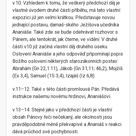
v.10: Vzhledem k tomu, že veškerý předchozí děj je
vlastně úvodem druhé části příběhu, má tato vlastní
expozici již jen velmi krátkou. Představuje novou
jednající postavu, damaš-ského Ježíšova učedníka
Ananiáše. Také zde se bude odehrávat rozhovor s
Pánem, ale tentokrát, jak čteme, ve vidění. V druhé
části v10 již začíná vlastní děj druhého úseku.
Oslovení Ananiáše a jeho odpověď připomínají popis
Božího oslovení některých starozákonních postav:
Abrahám (Gn 22,1.11), Jákob (Gn 31,11; 46,2), Mojžíš
(Ex 3,4), Samuel (1S 3,4), Izajáš (Iz 6,8).
v.11–12: Také v této části promlouvá Pán. Předává
instrukce našemu novému hrdinovi, Ananiášovi.
v.13–14: Stejně jako v předchozí části je vlastní
obsah Pánovy řeči nečekaný, ale okolnosti jsou
pravděpodobně méně překvapivé a Ananiáš v reakci
dává průchod své pochybnosti.