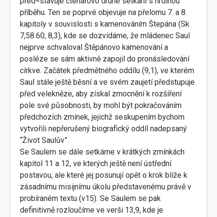
před¬stavuje čtenářovo druhé setkání s hrdinou
příběhu. Ten se poprvé objevuje na přelomu 7. a 8.
kapitoly v souvislosti s kamenováním Štepána (Sk
7,58.60; 8,3), kde se dozvídáme, že mládenec Saul
nejprve schvaloval Štěpánovo kamenování a
posléze se sám aktivně zapojil do pronásledování
církve. Začátek předmětného oddílu (9,1), ve kterém
Saul stále ještě běsní a ve svém zaujetí předstupuje
před velekněze, aby získal zmocnění k rozšíření
pole své působnosti, by mohl být pokračováním
předchozích zmínek, jejichž seskupením bychom
vytvořili nepřerušený biografický oddíl nadepsaný
“Život Saulův”.
Se Saulem se dále setkáme v krátkých zmínkách
kapitol 11 a 12, ve kterých ještě není ústřední
postavou, ale které jej posunují opět o krok blíže k
zásadnímu misijnímu úkolu představenému právě v
probíraném textu (v15). Se Saulem se pak
definitivně rozloučíme ve verši 13,9, kde je