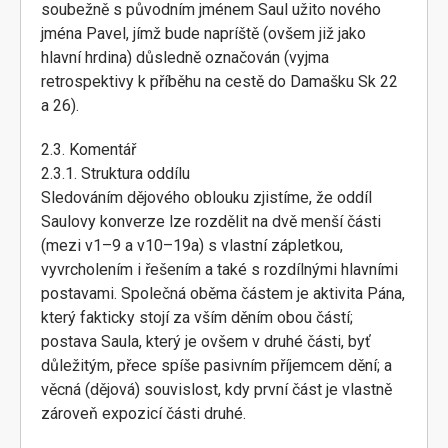
soubežně s původním jménem Saul užito nového
jména Pavel, jímž bude napríště (ovšem již jako
hlavní hrdina) důsledně označován (vyjma
retrospektivy k příběhu na cestě do Damašku Sk 22
a 26).
2.3. Komentář
2.3.1. Struktura oddílu
Sledováním dějového oblouku zjistíme, že oddíl
Saulovy konverze lze rozdělit na dvě menší části
(mezi v1–9 a v10–19a) s vlastní zápletkou,
vyvrcholením i řešením a také s rozdílnými hlavními
postavami. Společná oběma částem je aktivita Pána,
který fakticky stojí za vším děním obou částí;
postava Saula, který je ovšem v druhé části, byť
důležitým, přece spíše pasivním příjemcem dění; a
věcná (dějová) souvislost, kdy první část je vlastně
zároveň expozicí části druhé.