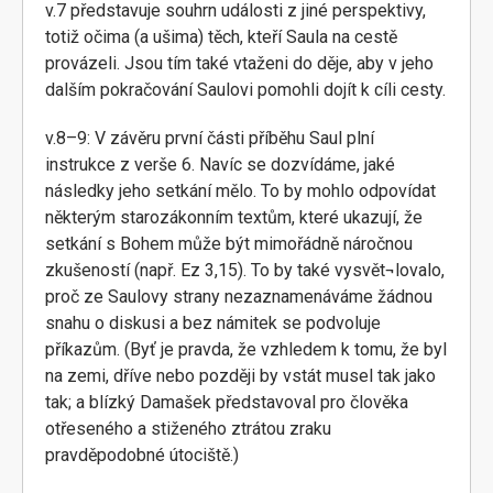
v.7 představuje souhrn události z jiné perspektivy,
totiž očima (a ušima) těch, kteří Saula na cestě
provázeli. Jsou tím také vtaženi do děje, aby v jeho
dalším pokračování Saulovi pomohli dojít k cíli cesty.
v.8–9: V závěru první části příběhu Saul plní
instrukce z verše 6. Navíc se dozvídáme, jaké
následky jeho setkání mělo. To by mohlo odpovídat
některým starozákonním textům, které ukazují, že
setkání s Bohem může být mimořádně náročnou
zkušeností (např. Ez 3,15). To by také vysvět¬lovalo,
proč ze Saulovy strany nezaznamenáváme žádnou
snahu o diskusi a bez námitek se podvoluje
příkazům. (Byť je pravda, že vzhledem k tomu, že byl
na zemi, dříve nebo později by vstát musel tak jako
tak; a blízký Damašek představoval pro člověka
otřeseného a stiženého ztrátou zraku
pravděpodobné útociště.)