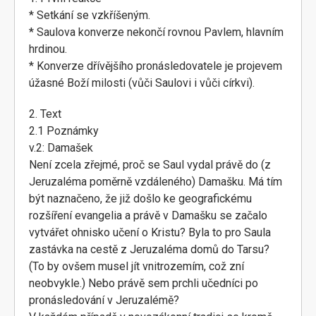
* Setkání se vzkříšeným.
* Saulova konverze nekončí rovnou Pavlem, hlavním
hrdinou.
* Konverze dřívějšího pronásledovatele je projevem
úžasné Boží milosti (vůči Saulovi i vůči církvi).
2. Text
2.1 Poznámky
v.2: Damašek
Není zcela zřejmé, proč se Saul vydal právě do (z
Jeruzaléma poměrně vzdáleného) Damašku. Má tím
být naznačeno, že již došlo ke geografickému
rozšíření evangelia a právě v Damašku se začalo
vytvářet ohnisko učení o Kristu? Byla to pro Saula
zastávka na cestě z Jeruzaléma domů do Tarsu?
(To by ovšem musel jít vnitrozemím, což zní
neobvykle.) Nebo právě sem prchli učedníci po
pronásledování v Jeruzalémě?