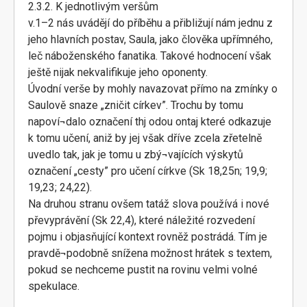
2.3.2. K jednotlivým veršům
v.1–2 nás uvádějí do příběhu a přibližují nám jednu z
jeho hlavních postav, Saula, jako člověka upřímného,
leč náboženského fanatika. Takové hodnocení však
ještě nijak nekvalifikuje jeho oponenty.
Úvodní verše by mohly navazovat přímo na zmínky o
Saulově snaze „zničit církev”. Trochu by tomu
napoví¬dalo označení thj odou ontaj které odkazuje
k tomu učení, aniž by jej však dříve zcela zřetelně
uvedlo tak, jak je tomu u zbý¬vajících výskytů
označení „cesty” pro učení církve (Sk 18,25n; 19,9;
19,23; 24,22).
Na druhou stranu ovšem tatáž slova používá i nové
převyprávění (Sk 22,4), které náležité rozvedení
pojmu i objasňující kontext rovněž postrádá. Tím je
pravdě¬podobně snížena možnost hrátek s textem,
pokud se nechceme pustit na rovinu velmi volné
spekulace.