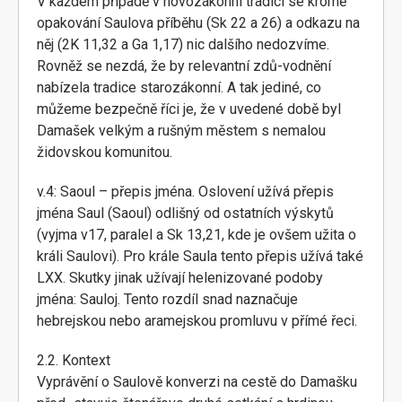
V každém případě v novozákonní tradici se kromě
opakování Saulova příběhu (Sk 22 a 26) a odkazu na
něj (2K 11,32 a Ga 1,17) nic dalšího nedozvíme.
Rovněž se nezdá, že by relevantní zdů-vodnění
nabízela tradice starozákonní. A tak jediné, co
můžeme bezpečně říci je, že v uvedené době byl
Damašek velkým a rušným městem s nemalou
židovskou komunitou.
v.4: Saoul – přepis jména. Oslovení užívá přepis
jména Saul (Saoul) odlišný od ostatních výskytů
(vyjma v17, paralel a Sk 13,21, kde je ovšem užita o
králi Saulovi). Pro krále Saula tento přepis užívá také
LXX. Skutky jinak užívají helenizované podoby
jména: Sauloj. Tento rozdíl snad naznačuje
hebrejskou nebo aramejskou promluvu v přímé řeci.
2.2. Kontext
Vyprávění o Saulově konverzi na cestě do Damašku