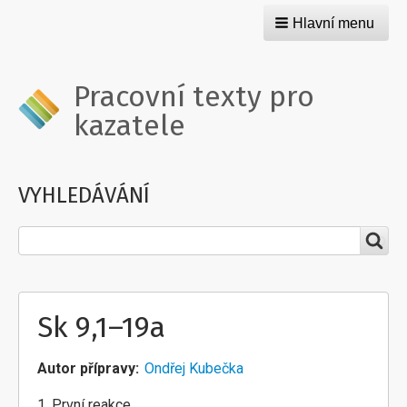
Hlavní menu
Pracovní texty pro
kazatele
VYHLEDÁVÁNÍ
Hledat
Sk 9,1–19a
Autor přípravy
Ondřej Kubečka
1. První reakce