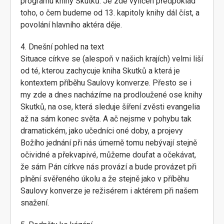
programu knihy Skutků. Je zde vylíčen předpoklad
toho, o čem budeme od 13. kapitoly knihy dál číst, a
povolání hlavního aktéra děje.
4. Dnešní pohled na text
Situace církve se (alespoň v našich krajích) velmi liší
od té, kterou zachycuje kniha Skutků a která je
kontextem příběhu Saulovy konverze. Přesto se i
my zde a dnes nacházíme na prodloužené ose knihy
Skutků, na ose, která sleduje šíření zvěsti evangelia
až na sám konec světa. A ač nejsme v pohybu tak
dramatickém, jako učedníci oné doby, a projevy
Božího jednání při nás úmerně tomu nebývají stejně
očividné a překvapivé, můžeme doufat a očekávat,
že sám Pán církve nás provází a bude provázet při
plnění svěřeného úkolu a že stejně jako v příběhu
Saulovy konverze je režisérem i aktérem při našem
snažení.