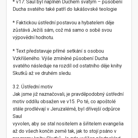
* v17: Saul byl naplněn Duchem svatým – působení
Ducha svatého také patří do lukášovské teologie
* Faktickou ústřední postavou a hybatelem děje
zůstává Ježíš sám, což má samo o sobě svou
výpovědní hodnotu.
* Text představuje přímé setkání s osobou
Vzkříšeného. Výše zmíněné působení Ducha
svatého následuje na rozdíl od ostatního děje knihy
Skutků až ve druhém sledu.
3.2. Ústřední motiv
Jak jsme již naznačovali, je pravděpodobný ústřední
motiv oddílu obsažen ve v15. Po té, co apoštolé
stále prodlévají v Jeruzalémě, byl dřívejší odpůrce
Saul
vyvolen, aby se stal nositelem a šiřitelem evangelia
až do všech končin země tak, jak to stojí psáno v