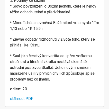
5. Podněty ke kázání
* Slovo povzbuzení o Božím jednání, které je někdy
těžko odhadnutelné a předvídatelné.
* Mimořádná a nezměrná Boží milost ve smyslu 1Tm
1,13 nebo 1K 15,9n.
* Zjevné dopady rozhodnutí v životě toho, který se
přihlásil ke Kristu.
* Saul jako čerstvý konvertita se i přes veškerou
stručnost a literární zkratku nestává okamžitě
ústřední postavou Skutků. Jeho novým směrem
napřažené úsilí v prvních chvílích způsobuje spíše
problémy než co jiného.
edice
20
stáhnout PDF