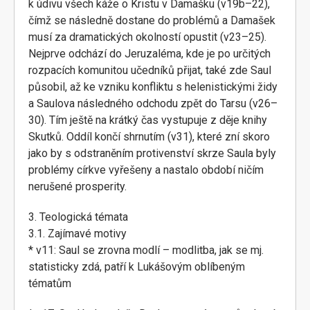
k údivu všech káže o Kristu v Damašku (v19b–22),
čímž se následně dostane do problémů a Damašek
musí za dramatických okolností opustit (v23–25).
Nejprve odchází do Jeruzaléma, kde je po určitých
rozpacích komunitou učedníků přijat, také zde Saul
působil, až ke vzniku konfliktu s helenistickými židy
a Saulova následného odchodu zpět do Tarsu (v26–
30). Tím ještě na krátký čas vystupuje z děje knihy
Skutků. Oddíl končí shrnutím (v31), které zní skoro
jako by s odstraněním protivenství skrze Saula byly
problémy církve vyřešeny a nastalo období ničím
nerušené prosperity.
3. Teologická témata
3.1. Zajímavé motivy
* v11: Saul se zrovna modlí – modlitba, jak se mj.
statisticky zdá, patří k Lukášovým oblíbeným
tématům