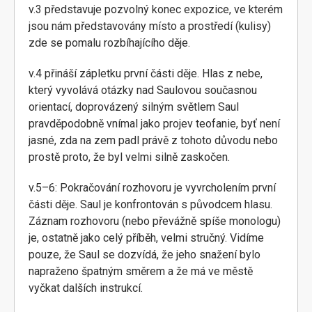
v.3 představuje pozvolný konec expozice, ve kterém
jsou nám představovány místo a prostředí (kulisy)
zde se pomalu rozbíhajícího děje.
v.4 přináší zápletku první části děje. Hlas z nebe,
který vyvolává otázky nad Saulovou současnou
orientací, doprovázený silným světlem Saul
pravděpodobně vnímal jako projev teofanie, byť není
jasné, zda na zem padl právě z tohoto důvodu nebo
prostě proto, že byl velmi silně zaskočen.
v.5–6: Pokračování rozhovoru je vyvrcholením první
části děje. Saul je konfrontován s původcem hlasu.
Záznam rozhovoru (nebo převážně spíše monologu)
je, ostatně jako celý příběh, velmi stručný. Vidíme
pouze, že Saul se dozvídá, že jeho snažení bylo
napraženo špatným směrem a že má ve městě
vyčkat dalších instrukcí.