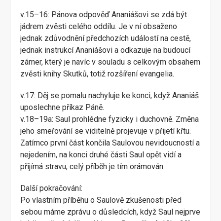
v.15–16: Pánova odpověď Ananiášovi se zdá být
jádrem zvěsti celého oddílu. Je v ní obsaženo
jednak zdůvodnění předchozích událostí na cestě,
jednak instrukcí Ananiášovi a odkazuje na budoucí
zámer, který je navíc v souladu s celkovým obsahem
zvěsti knihy Skutků, totiž rozšíření evangelia.
v.17: Děj se pomalu nachyluje ke konci, když Ananiáš
uposlechne příkaz Páně.
v.18–19a: Saul prohlédne fyzicky i duchovně. Změna
jeho smeřování se viditelně projevuje v přijetí křtu.
Zatímco první část končila Saulovou nevidoucností a
nejedením, na konci druhé části Saul opět vidí a
přijímá stravu, celý příběh je tím orámován.
Další pokračování:
Po vlastním příběhu o Saulově zkušenosti před
sebou máme zprávu o důsledcích, když Saul nejprve