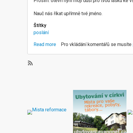
Prosím: otevři nyní moji duši pro tvou lásku ke 
Nauč nás říkat upřímně tvé jméno.
Štítky
poslání
Read more
about
Pro vkládání komentářů se musíte
Poslání
SubscribeSubscribe
to
poslání