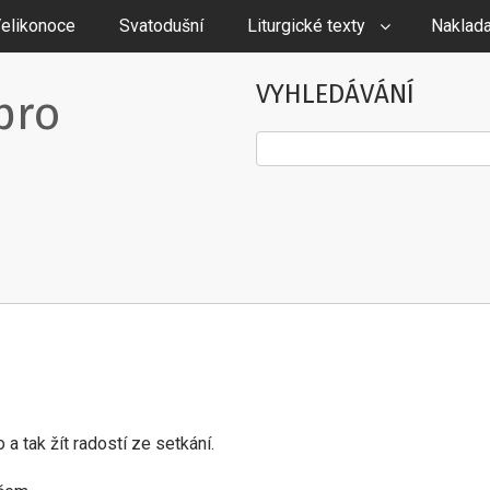
elikonoce
Svatodušní
Liturgické texty
Naklada
VYHLEDÁVÁNÍ
pro
Hledat
 tak žít radostí ze setkání.