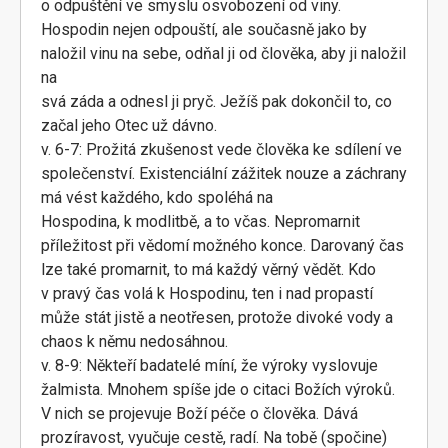
o odpuštění ve smyslu osvobození od viny.
Hospodin nejen odpouští, ale současně jako by
naložil vinu na sebe, odňal ji od člověka, aby ji naložil
na
svá záda a odnesl ji pryč. Ježíš pak dokončil to, co
začal jeho Otec už dávno.
v. 6-7: Prožitá zkušenost vede člověka ke sdílení ve
společenství. Existenciální zážitek nouze a záchrany
má vést každého, kdo spoléhá na
Hospodina, k modlitbě, a to včas. Nepromarnit
příležitost při vědomí možného konce. Darovaný čas
lze také promarnit, to má každý věrný vědět. Kdo
v pravý čas volá k Hospodinu, ten i nad propastí
může stát jistě a neotřesen, protože divoké vody a
chaos k němu nedosáhnou.
v. 8-9: Někteří badatelé míní, že výroky vyslovuje
žalmista. Mnohem spíše jde o citaci Božích výroků.
V nich se projevuje Boží péče o člověka. Dává
prozíravost, vyučuje cestě, radí. Na tobě (spočine)