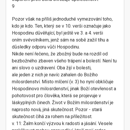
9
Pozor však na příliš jednoduché vymezování toho,
kdo je kdo. Ten, který se v 10. verši označuje jako
Hospodinu důvěřující, byl ještě ve 3. a 4. verši
oním svévolníkem, jenž sám na sobě zažil tíhu a
důsledky odporu vůči Hospodinu.
Nikde není řečeno, že zbožný bude na rozdíl od
bezbožného zbaven všeho trápení a bolestí. Není tu
ani slovo o uzdravení. Oba žijí v bolesti,
ale jeden z nich je navíc zahalen do Božího
milosrdenství. Místo mlčení (v. 3) ho nyní obkličuje
Hospodinovo milosrdenství, jinak Boží otevřenost a
pohotovost pro člověka, která se projevuje v
láskyplných činech. Život v Božím milosrdenství je
naprosto nová, jiná skutečnost. Pozor - stará
skutečnost číhá za rohem na příležitost.
v. 11: Žalm končí výzvou k radosti a jásání. Vesele