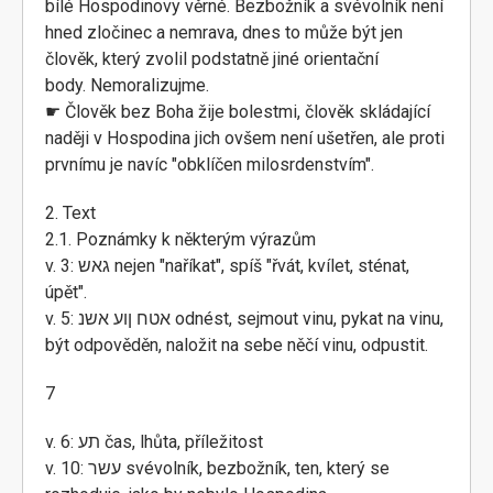
bílé Hospodinovy věrné. Bezbožník a svévolník není
hned zločinec a nemrava, dnes to může být jen
člověk, který zvolil podstatně jiné orientační
body. Nemoralizujme.
☛ Člověk bez Boha žije bolestmi, člověk skládající
naději v Hospodina jich ovšem není ušetřen, ale proti
prvnímu je navíc "obklíčen milosrdenstvím".
2. Text
2.1. Poznámky k některým výrazům
v. 3: גאש nejen "naříkat", spíš "řvát, kvílet, sténat,
úpět".
v. 5: אטח ןוע אשנ odnést, sejmout vinu, pykat na vinu,
být odpověděn, naložit na sebe něčí vinu, odpustit.
7
v. 6: תע čas, lhůta, příležitost
v. 10: עשר svévolník, bezbožník, ten, který se