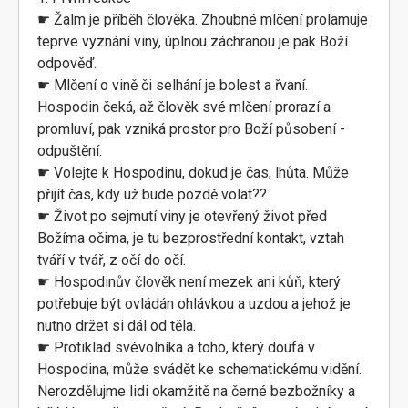
☛ Žalm je příběh člověka. Zhoubné mlčení prolamuje
teprve vyznání viny, úplnou záchranou je pak Boží
odpověď.
☛ Mlčení o vině či selhání je bolest a řvaní.
Hospodin čeká, až člověk své mlčení prorazí a
promluví, pak vzniká prostor pro Boží působení -
odpuštění.
☛ Volejte k Hospodinu, dokud je čas, lhůta. Může
přijít čas, kdy už bude pozdě volat??
☛ Život po sejmutí viny je otevřený život před
Božíma očima, je tu bezprostřední kontakt, vztah
tváří v tvář, z očí do očí.
☛ Hospodinův člověk není mezek ani kůň, který
potřebuje být ovládán ohlávkou a uzdou a jehož je
nutno držet si dál od těla.
☛ Protiklad svévolníka a toho, který doufá v
Hospodina, může svádět ke schematickému vidění.
Nerozdělujme lidi okamžitě na černé bezbožníky a