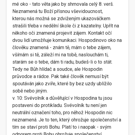
mé oko - tato věta jako by shrnovala celý 8. verš.
Neznamená tu Boží přísnou vševidoucnost,
kterou nás možná se zdviženým ukazováčkem
strašili třeba v nedělní škole či z kazatelny. Upřít na
někoho oči znamená projevit zájem. Kontakt očí
dvou lidí umožňuje komunikaci. Hospodinovo oko na
člověku znamená - znám tě, mám o tebe zájem,
všímám si tě, záleží mi na tobě, naslouchám ti,
starám se o tebe, dám ti radu, budeš-li o to stát.
Tedy ne Bůh hlídač a soudce, ale Hospodin
průvodce a rádce. Pak také člověk nemusí být
spoutáván jako zvíře, které by bez uzdy ublížilo
sobě nebo jiným.
v. 10: Svévolník a důvěřující v Hospodina tu jsou
postaveni do protikladu. Svévolník tu není jen
neutrální označení toho, pro něhož Hospodin nic
neznamená. Je to ten, který ohrožuje společenství a
tím se staví proti Bohu. Platí to i naopak - svým
odporem proti Bohu ohrožuje společenství.