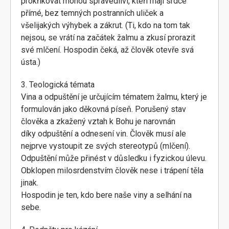
prokřikovat mohou spravedliví, kteří mají srdce
přímé, bez temných postranních uliček a
všelijakých výhybek a zákrut. (Ti, kdo na tom tak
nejsou, se vrátí na začátek žalmu a zkusí prorazit
své mlčení. Hospodin čeká, až člověk otevře svá
ústa.)
3. Teologická témata
Vina a odpuštění je určujícím tématem žalmu, který je
formulován jako děkovná píseň. Porušený stav
člověka a zkažený vztah k Bohu je narovnán
díky odpuštění a odnesení vin. Člověk musí ale
nejprve vystoupit ze svých stereotypů (mlčení).
Odpuštění může přinést v důsledku i fyzickou úlevu.
Obklopen milosrdenstvím člověk nese i trápení těla
jinak.
Hospodin je ten, kdo bere naše viny a selhání na
sebe.