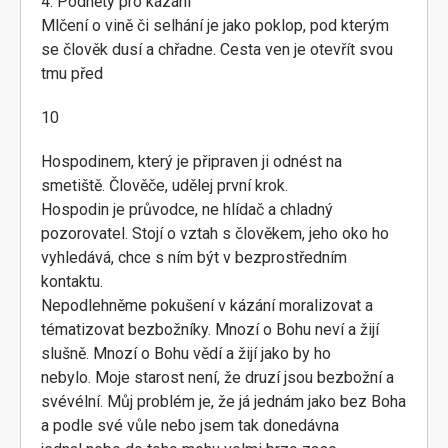
4. Podněty pro kázání
Mlčení o vině či selhání je jako poklop, pod kterým
se člověk dusí a chřadne. Cesta ven je otevřít svou
tmu před
10
Hospodinem, který je připraven ji odnést na
smetiště. Člověče, udělej první krok.
Hospodin je průvodce, ne hlídač a chladný
pozorovatel. Stojí o vztah s člověkem, jeho oko ho
vyhledává, chce s ním být v bezprostředním
kontaktu.
Nepodlehněme pokušení v kázání moralizovat a
tématizovat bezbožníky. Mnozí o Bohu neví a žijí
slušně. Mnozí o Bohu vědí a žijí jako by ho
nebylo. Moje starost není, že druzí jsou bezbožní a
svévélní. Můj problém je, že já jednám jako bez Boha
a podle své vůle nebo jsem tak donedávna