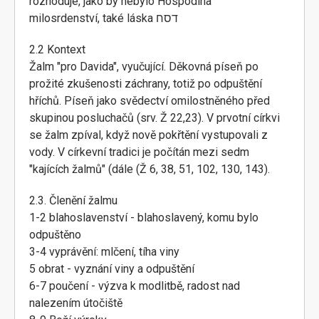
rozhoduje, jako by nebylo Hospodina
milosrdenství, také láska דסח
2.2 Kontext
Žalm "pro Davida", vyučující. Děkovná píseň po
prožité zkušenosti záchrany, totiž po odpuštění
hříchů. Píseň jako svědectví omilostněného před
skupinou posluchačů (srv. Ž 22,23). V prvotní církvi
se žalm zpíval, když nově pokřtění vystupovali z
vody. V církevní tradici je počítán mezi sedm
"kajících žalmů" (dále (Ž 6, 38, 51, 102, 130, 143).
2.3. Členění žalmu
1-2 blahoslavenství - blahoslavený, komu bylo
odpuštěno
3-4 vyprávění: mlčení, tíha viny
5 obrat - vyznání viny a odpuštění
6-7 poučení - výzva k modlitbě, radost nad
nalezením útočiště