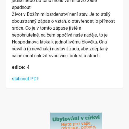
jednal nebo do toho mohu velmi brzo zase
spadnout.
Život v Božím milosrdenství není stav. Je to stálý
oboustranný zápas o vztah, o otevřenost, o přímost
srdce. Co je v tomto zápase jisté a
nepohnutelné, na čem spočívá naše naděje, to je
Hospodinova láska k jednotlivému člověku. Ona
neváhá (a neváhala) nastavit záda, aby zdeptaný
na ně mohl naložit svou vinu, bolest a strach.
edice
4
stáhnout PDF