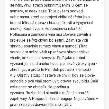
selhání, vinu, strach přikrýt mlčením. O čem se
nemluví, to neexistuje. To je ovšem podvod
sebe sama, který se projeví viditelně třeba jako
bolest tělesná (obraz chřadnutí kostí a vysýchání
morku). Kosti řvou a Hospodinova ruka tíží.
Potlačená a zamlčená vina ničí člověka zevnitř a
projevuje se fyzickými bolestmi. Žalmista vidí
skrytou souvislost mezi vinou a nemocí. (Tuto
souvislost nelze však uplatňovat hlava nehlava
všude, bez citu a rozmyslu. Spíš jako osobní
vyznání, jen ne druhého tlouci po hlavě výroky typu -
zhřešil jsi, a proto tě Pán Bůh potrestal nemocí.)
v. 5: Obrat v situaci nastává ve chvíli, kdy se člověk
odhodlá o své vině promluvit, otevřít svou bídu. Celá
existence se obrací k Hospodinu a
vyznává. Rozhodnutí skončit s mlčením proráží
zajetí viny. A Hospodin ihned reaguje. Nejde vůbec v
první řadě o uzdravení tělesné, nýbrž