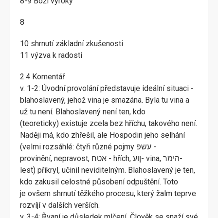
8-9 Boží výroky
8
10 shrnutí základní zkušenosti
11 výzva k radosti
2.4 Komentář
v. 1-2: Úvodní provolání představuje ideální situaci -
blahoslavený, jehož vina je smazána. Byla tu vina a
už tu není. Blahoslavený není ten, kdo
(teoreticky) existuje zcela bez hříchu, takového není.
Naději má, kdo zhřešil, ale Hospodin jeho selhání
(velmi rozsáhlé: čtyři různé pojmy עשפ -
provinění, nepravost, אטח - hřích, ןוע- vina, הימר-
lest) přikryl, učinil neviditelným. Blahoslavený je ten,
kdo zakusil celostné působení odpuštění. Toto
je ovšem shrnutí těžkého procesu, který žalm teprve
rozvíjí v dalších verších.
v. 3-4: Řvaní je důsledek mlčení. Člověk se snaží své