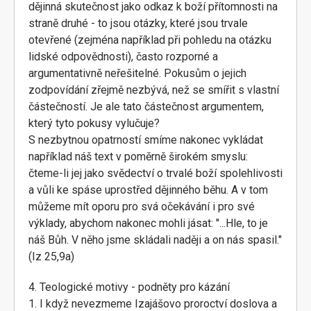
dějinná skutečnost jako odkaz k boží přítomnosti na
straně druhé - to jsou otázky, které jsou trvale
otevřené (zejména například při pohledu na otázku
lidské odpovědnosti), často rozporné a
argumentativně neřešitelné. Pokusům o jejich
zodpovídání zřejmě nezbývá, než se smířit s vlastní
částečností. Je ale tato částečnost argumentem,
který tyto pokusy vylučuje?
S nezbytnou opatrností smíme nakonec vykládat
například náš text v poměrně širokém smyslu:
čteme-li jej jako svědectví o trvalé boží spolehlivosti
a vůli ke spáse uprostřed dějinného běhu. A v tom
můžeme mít oporu pro svá očekávání i pro své
výklady, abychom nakonec mohli jásat: "...Hle, to je
náš Bůh. V něho jsme skládali naději a on nás spasil."
(Iz 25,9a)
4. Teologické motivy - podněty pro kázání
1. I když nevezmeme Izajášovo proroctví doslova a