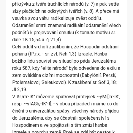
přikrývku z tváře truchlících národů (v. 7) a pak setře
slzy plačících na odkrytých tvářích (v. 8). A přece má
vsuvka svou váhu: radikalizuje zvěst oddílu.
Odstranění smrti znamená radikální odstranění všech
podnětů k projevování smutku (k tomuto motivu sr.
dále 1K 15,54 a Zj 21,4).
Celý oddíl vrcholí zaslíbením, že Hospodin odstraní
pohanu (tP;r.x, - sr. zvl. Neh 1,3) Izraele. Hanba
božího lidu souvisí se situací po pádu Jeruzaléma
roku 587, kdy "elita národa" byla odvedena do exilu a
zem ovládána cizími mocnostmi (Babylónií, Persií,
Ptolemaiovci, Seleukovci). K zaslíbení sr. Sof 3,18;
Jl 2,19.
V #r,a'h'-lK" můžeme spatřovat protějšek ~yMi[;h'-lK',
resp. ~yIAGh;-lK'-l[: - v obou případech máme co do
činění s univerzalitou spásy: všechny národy přijdou
do Jeruzaléma, aby se účastnili společenství s
Hospodinem a ve spojitosti s tím zmizí hanba
Izraele s povrchu země. Prvé se zdá být cestou k