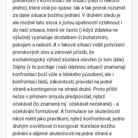
především v konfrontaci se situací (naší či někoho
jiného), která volá po spáse: tak a tak prorok rozuměl
za dané situace božímu jednání. V druhém sledu je
ale možné tato slova s jistou opatrností vztáhnout i
do naší situace, která se často (i když zdaleka ne
výlučně) vyznačuje dostatkem či bohatstvím,
pokojem a radostí. A v takové situaci vidět potvrzení
prorokových slov a zároveň příslib, že
eschatologický výhled zůstává otevřen (o tom dále).
Dějiny (v to počítaje i naši dějinnou situaci) znamenají
konfrontaci boží vůle a lidského působení, ale i
konfrontaci řádů, zákonitostí, pravidel na jedné
straně a kontingence na straně druhé. Proto příští
nelze v přísném smyslu předpovídat, nýbrž
očekávat (to znamená mj.: očekávat nečekané) - a
očekávání formulovat. A formulace se skutečností
nikoli měřit jako pravítkem, nýbrž konfrontovat, jedno
druhým osvětlovat či korigovat. Korelace božího
jednání a dějinné skutečnosti na jedné straně a