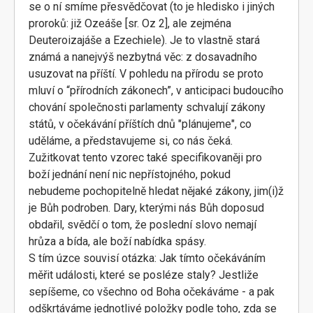
se o ní smíme přesvědčovat (to je hledisko i jiných
proroků: již Ozeáše [sr. Oz 2], ale zejména
Deuteroizajáše a Ezechiele). Je to vlastně stará
známá a nanejvýš nezbytná věc: z dosavadního
usuzovat na příští. V pohledu na přírodu se proto
mluví o “přírodních zákonech”, v anticipaci budoucího
chování společnosti parlamenty schvalují zákony
států, v očekávání příštích dnů "plánujeme", co
uděláme, a představujeme si, co nás čeká.
Zužitkovat tento vzorec také specifikovaněji pro
boží jednání není nic nepřístojného, pokud
nebudeme pochopitelně hledat nějaké zákony, jim(i)ž
je Bůh podroben. Dary, kterými nás Bůh doposud
obdařil, svědčí o tom, že poslední slovo nemají
hrůza a bída, ale boží nabídka spásy.
S tím úzce souvisí otázka: Jak tímto očekáváním
měřit události, které se posléze staly? Jestliže
sepíšeme, co všechno od Boha očekáváme - a pak
odškrtáváme jednotlivé položky podle toho, zda se