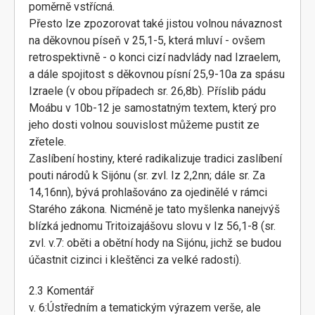
poměrně vstřícná.
Přesto lze zpozorovat také jistou volnou návaznost
na děkovnou píseň v 25,1-5, která mluví - ovšem
retrospektivně - o konci cizí nadvlády nad Izraelem,
a dále spojitost s děkovnou písní 25,9-10a za spásu
Izraele (v obou případech sr. 26,8b). Příslib pádu
Moábu v 10b-12 je samostatným textem, který pro
jeho dosti volnou souvislost můžeme pustit ze
zřetele.
Zaslíbení hostiny, které radikalizuje tradici zaslíbení
pouti národů k Sijónu (sr. zvl. Iz 2,2nn; dále sr. Za
14,16nn), bývá prohlašováno za ojedinělé v rámci
Starého zákona. Nicméně je tato myšlenka nanejvýš
blízká jednomu Tritoizajášovu slovu v Iz 56,1-8 (sr.
zvl. v.7: oběti a obětní hody na Sijónu, jichž se budou
účastnit cizinci i kleštěnci za velké radosti).
2.3 Komentář
v. 6:Ústředním a tematickým výrazem verše, ale