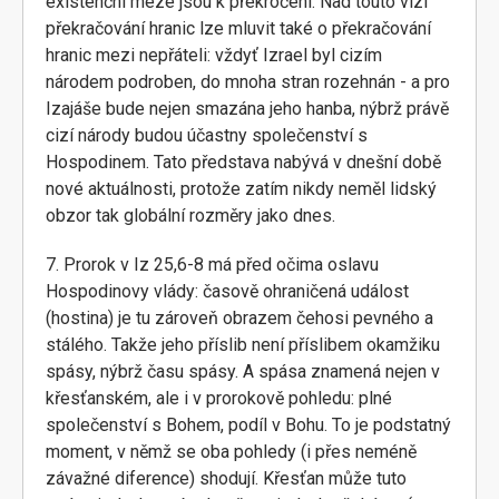
existenční meze jsou k překročení. Nad touto vizí
překračování hranic lze mluvit také o překračování
hranic mezi nepřáteli: vždyť Izrael byl cizím
národem podroben, do mnoha stran rozehnán - a pro
Izajáše bude nejen smazána jeho hanba, nýbrž právě
cizí národy budou účastny společenství s
Hospodinem. Tato představa nabývá v dnešní době
nové aktuálnosti, protože zatím nikdy neměl lidský
obzor tak globální rozměry jako dnes.
7. Prorok v Iz 25,6-8 má před očima oslavu
Hospodinovy vlády: časově ohraničená událost
(hostina) je tu zároveň obrazem čehosi pevného a
stálého. Takže jeho příslib není příslibem okamžiku
spásy, nýbrž času spásy. A spása znamená nejen v
křesťanském, ale i v prorokově pohledu: plné
společenství s Bohem, podíl v Bohu. To je podstatný
moment, v němž se oba pohledy (i přes neméně
závažné diference) shodují. Křesťan může tuto