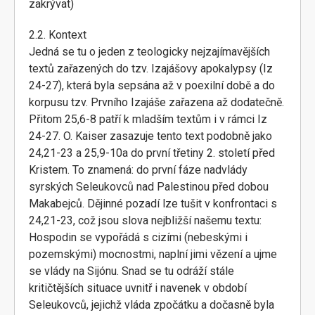
zakrývat)
2.2. Kontext
Jedná se tu o jeden z teologicky nejzajímavějších
textů zařazených do tzv. Izajášovy apokalypsy (Iz
24-27), která byla sepsána až v poexilní době a do
korpusu tzv. Prvního Izajáše zařazena až dodatečně.
Přitom 25,6-8 patří k mladším textům i v rámci Iz
24-27. O. Kaiser zasazuje tento text podobně jako
24,21-23 a 25,9-10a do první třetiny 2. století před
Kristem. To znamená: do první fáze nadvlády
syrských Seleukovců nad Palestinou před dobou
Makabejců. Dějinné pozadí lze tušit v konfrontaci s
24,21-23, což jsou slova nejbližší našemu textu:
Hospodin se vypořádá s cizími (nebeskými i
pozemskými) mocnostmi, naplní jimi vězení a ujme
se vlády na Sijónu. Snad se tu odráží stále
kritičtějších situace uvnitř i navenek v období
Seleukovců, jejichž vláda zpočátku a dočasně byla