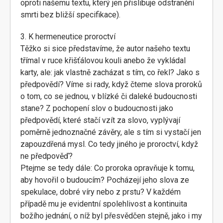
oproti našemu textu, který jen přislibuje odstranění
smrti bez bližší specifikace).
3. K hermeneutice proroctví
Těžko si sice představíme, že autor našeho textu
třímal v ruce křišťálovou kouli anebo že vykládal
karty, ale: jak vlastně zacházat s tím, co řekl? Jako s
předpovědí? Víme si rady, když čteme slova proroků
o tom, co se jednou, v blízké či daleké budoucnosti
stane? Z pochopení slov o budoucnosti jako
předpovědí, které stačí vzít za slovo, vyplývají
poměrně jednoznačné závěry, ale s tím si vystačí jen
zapouzdřená mysl. Co tedy jiného je proroctví, když
ne předpověď?
Ptejme se tedy dále: Co proroka opravňuje k tomu,
aby hovořil o budoucím? Pocházejí jeho slova ze
spekulace, dobré víry nebo z prstu? V každém
případě mu je evidentní spolehlivost a kontinuita
božího jednání, o níž byl přesvědčen stejně, jako i my