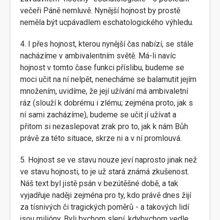
večeři Páně nemluvě. Nynější hojnost by prostě
neměla být ucpávadlem eschatologického výhledu.
4. I přes hojnost, kterou nynější čas nabízí, se stále
nacházíme v ambivalentním světě. Má-li navíc
hojnost v tomto čase funkci příslibu, budeme se
moci učit na ní nelpět, nenecháme se balamutit jejím
množením, uvidíme, že její užívání má ambivaletní
ráz (slouží k dobrému i zlému; zejména proto, jak s
ní sami zacházíme), budeme se učit jí užívat a
přitom si nezaslepovat zrak pro to, jak k nám Bůh
právě za této situace, skrze ni a v ní promlouvá.
5. Hojnost se ve stavu nouze jeví naprosto jinak než
ve stavu hojnosti, to je už stará známá zkušenost.
Náš text byl jistě psán v bezútěšné době, a tak
vyjadřuje naději zejména pro ty, kdo právě dnes žijí
za tísnivých či tragických poměrů - a takových lidí
jsou milióny. Byli bychom slepí, kdybychom vedle