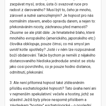
zacpávat mysl, srdce, ústa či svazovat ruce pro
radost z darovaného? Musí být to, čeho je mnoho,
zároveň a nutně samozřejmým? Je hojnost pro nás
normálním stavem, anebo opravdu darem, a nejen to:
překonáváním nicoty, záchranou před marností?
Zkusme se ale ptát dále: Je hmatatelné blaho, které
mnohého evropského (amerického, japonského etc.)
člověka obklopuje, pouze čímsi, co má smysl jen
uvnitř kotle spotřeby? Jistě i v něm lze rozpoznávat
boží obdarování. Takže bychom je neměli z nějakého
distancovaného hlediska jednoduše smést se stolu
jako cosi povrchního, co je pouze hodno distance,
odmítnutí, překonání.
3. Ale není přítomná hojnost také ztělesněním
příslibu eschatologické hojnosti? Tato úvaha není ani
v nejmenším spekulativní: večeře a hostiny, jichž se
účastnil Ježíš byly přece nesporně příslibem a
závdavkem "hostiny" eschatologické - o poslední