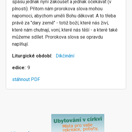
spásu jednak nyní zakoušet a jednak očekávat (v
plnosti). Přitom nám prorokova slova mohou
napomoci, abychom uměli Bohu děkovat. A to třeba
právě za "dary země" - totiž boží, které nás živí,
které nám chutnají, voní, které nás těší - a které také
můžeme sdílet. Prorokova slova se opravdu
naplňují.
Liturgické období
Díkčinění
edice
9
stáhnout PDF