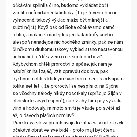
očkávání splinila či ne, budeme vykládat boží
zaslíbení fundamentalisticky. (To je řečeno trochu
vyhroceně: takový výklad může být mírnější a
subtilnější.) Když pak od Boha očekáváme samé
blaho, a nakonec nadejdou jen katastrofy anebo
alespoň nenadejde nic hodného zmínky, pak se nám
či někomu druhému takový výklad stane nastavenou
nohou nebo "důkazem o neexistenci boží".
Kdybychom chtěli proroctví o spáse, jak nám je
nabízí kniha Izajáš, vzít opravdu doslova, pak
bychom mohli s klidným svědomím říci - s odsupem
tolika set let -, že proroctví se nesplnilo: na Sijónu
se všechny národy nikdy nesetkaly (spíše je Sijón v
ohnisku krvavých sporů), natož aby tam pily vyzrálé
víno a hodovaly, mimoto smrti je všude po světě až
až, o davech plačích nemluvě.
Prorokova slova promlouvají do situace, v níž člověk
očekává obrat ve své bídě - proto mají být čtena