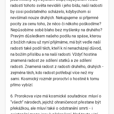
radostí tohoto světa neviděli i jeho bídu; naší radosti
by cosi podstatného scházelo, kdybychom si
nevšímali nouze druhých. Nekupujeme si příjemné
pocity za cenu toho, že něco či někoho poškodíme?
Nepůsobíme sobě blaho bez myšlenky na druhého?
Pravým důsledkem našeho podílu na spáse, kterou
z božích rukou už nyní přijímáme, má být vedle naší
radosti také podíl těch, kteří k ní nenacházejí důvod,
na božím příslibu a na naší radosti. Vždyť hostina
znamená radost ze sdílení statků a ze sdílení
radosti. Znamená radost z radosti druhého, druhých -
zejména těch, kdo radost potřebují více než my
sami. Kosmický rozměr proroctví o hostině k tomu
přímo vybízí.
6. Prorokova vize má kosmické souřadnice: mluví o
“všech” národech, jejichž ohraničenost přestane být
překážkou, ale mluví také o odstranění smrti - i