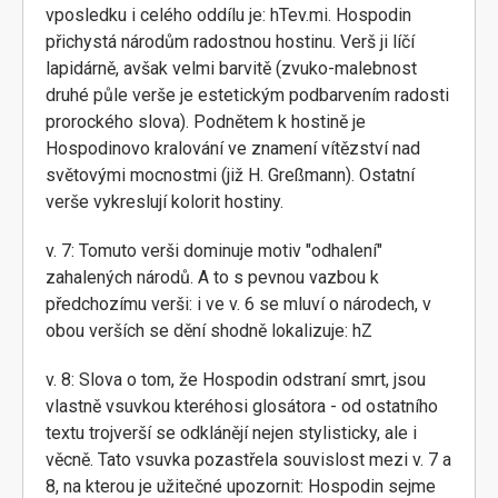
vposledku i celého oddílu je: hTev.mi. Hospodin
přichystá národům radostnou hostinu. Verš ji líčí
lapidárně, avšak velmi barvitě (zvuko-malebnost
druhé půle verše je estetickým podbarvením radosti
prorockého slova). Podnětem k hostině je
Hospodinovo kralování ve znamení vítězství nad
světovými mocnostmi (již H. Greßmann). Ostatní
verše vykreslují kolorit hostiny.
v. 7: Tomuto verši dominuje motiv "odhalení"
zahalených národů. A to s pevnou vazbou k
předchozímu verši: i ve v. 6 se mluví o národech, v
obou verších se dění shodně lokalizuje: hZ
v. 8: Slova o tom, že Hospodin odstraní smrt, jsou
vlastně vsuvkou kteréhosi glosátora - od ostatního
textu trojverší se odklánějí nejen stylisticky, ale i
věcně. Tato vsuvka pozastřela souvislost mezi v. 7 a
8, na kterou je užitečné upozornit: Hospodin sejme