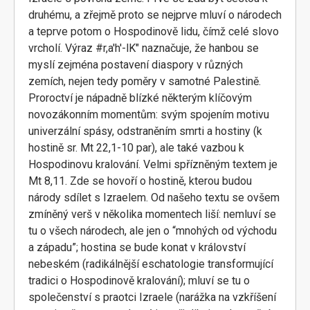
druhému, a zřejmě proto se nejprve mluví o národech
a teprve potom o Hospodinově lidu, čímž celé slovo
vrcholí. Výraz #r,a'h'-lK" naznačuje, že hanbou se
myslí zejména postavení diaspory v různých
zemích, nejen tedy poměry v samotné Palestině.
Proroctví je nápadně blízké některým klíčovým
novozákonním momentům: svým spojením motivu
univerzální spásy, odstraněním smrti a hostiny (k
hostině sr. Mt 22,1-10 par), ale také vazbou k
Hospodinovu kralování. Velmi spřízněným textem je
Mt 8,11. Zde se hovoří o hostině, kterou budou
národy sdílet s Izraelem. Od našeho textu se ovšem
zmíněný verš v několika momentech liší: nemluví se
tu o všech národech, ale jen o “mnohých od východu
a západu”; hostina se bude konat v království
nebeském (radikálnější eschatologie transformující
tradici o Hospodinově kralování); mluví se tu o
společenství s praotci Izraele (narážka na vzkříšení