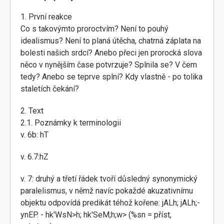
1. První reakce
Co s takovýmto proroctvím? Není to pouhý
idealismus? Není to planá útěcha, chatrná záplata na
bolesti našich srdcí? Anebo přeci jen prorocká slova
něco v nynějším čase potvrzuje? Splnila se? V čem
tedy? Anebo se teprve splní? Kdy vlastně - po tolika
staletích čekání?
2. Text
2.1. Poznámky k terminologii
v. 6b: hT
v. 6.7:hZ
v. 7: druhý a třetí řádek tvoří důsledný synonymický
paralelismus, v němž navíc pokaždé akuzativnímu
objektu odpovídá predikát téhož kořene: jALh; jALh;-
ynEP. - hk'WsN>h; hk'SeM;h;w> (%sn = příst,