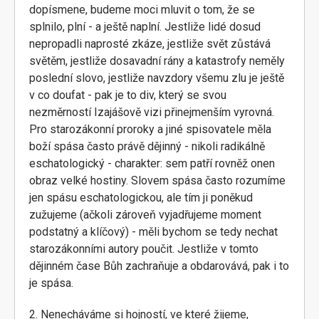
dopísmene, budeme moci mluvit o tom, že se
splnilo, plní - a ještě naplní. Jestliže lidé dosud
nepropadli naprosté zkáze, jestliže svět zůstává
světěm, jestliže dosavadní rány a katastrofy neměly
poslední slovo, jestliže navzdory všemu zlu je ještě
v co doufat - pak je to div, který se svou
nezměrností Izajášově vizi přinejmenším vyrovná.
Pro starozákonní proroky a jiné spisovatele měla
boží spása často právě dějinný - nikoli radikálně
eschatologický - charakter: sem patří rovněž onen
obraz velké hostiny. Slovem spása často rozumíme
jen spásu eschatologickou, ale tím ji poněkud
zužujeme (ačkoli zároveň vyjadřujeme moment
podstatný a klíčový) - měli bychom se tedy nechat
starozákonními autory poučit. Jestliže v tomto
dějinném čase Bůh zachraňuje a obdarovává, pak i to
je spása.
2. Nenecháváme si hojností, ve které žijeme,