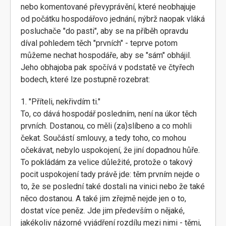
nebo komentované převyprávění, které neobhajuje
od počátku hospodářovo jednání, nýbrž naopak vláká
posluchače "do pasti", aby se na příběh opravdu
díval pohledem těch "prvních" - teprve potom
můžeme nechat hospodáře, aby se "sám" obhájil.
Jeho obhajoba pak spočívá v podstatě ve čtyřech
bodech, které lze postupně rozebrat:
1. "Příteli, nekřivdím ti."
To, co dává hospodář posledním, není na úkor těch
prvních. Dostanou, co měli (za)slíbeno a co mohli
čekat. Součástí smlouvy, a tedy toho, co mohou
očekávat, nebylo uspokojení, že jiní dopadnou hůře.
To pokládám za velice důležité, protože o takový
pocit uspokojení tady právě jde: těm prvním nejde o
to, že se poslední také dostali na vinici nebo že také
něco dostanou. A také jim zřejmě nejde jen o to,
dostat více peněz. Jde jim především o nějaké,
jakékoliv názorné vyjádření rozdílu mezi nimi - těmi,