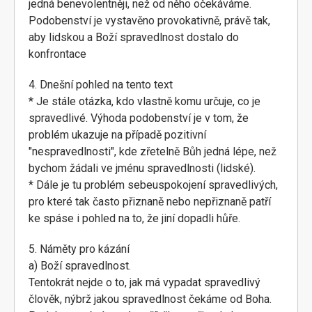
jedná benevolentněji, než od něho očekáváme.
Podobenství je vystavěno provokativně, právě tak,
aby lidskou a Boží spravedlnost dostalo do
konfrontace
4. Dnešní pohled na tento text
* Je stále otázka, kdo vlastně komu určuje, co je
spravedlivé. Výhoda podobenství je v tom, že
problém ukazuje na případě pozitivní
"nespravedlnosti", kde zřetelně Bůh jedná lépe, než
bychom žádali ve jménu spravedlnosti (lidské).
* Dále je tu problém sebeuspokojení spravedlivých,
pro které tak často přiznaně nebo nepřiznaně patří
ke spáse i pohled na to, že jiní dopadli hůře.
5. Náměty pro kázání
a) Boží spravedlnost.
Tentokrát nejde o to, jak má vypadat spravedlivý
člověk, nýbrž jakou spravedlnost čekáme od Boha.