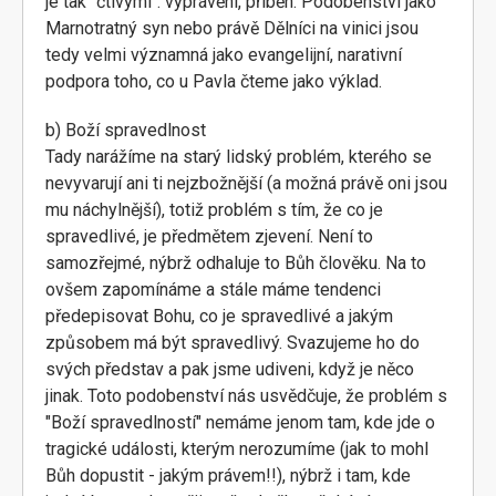
je tak "čtivými": vyprávění, příběh. Podobenství jako
Marnotratný syn nebo právě Dělníci na vinici jsou
tedy velmi významná jako evangelijní, narativní
podpora toho, co u Pavla čteme jako výklad.
b) Boží spravedlnost
Tady narážíme na starý lidský problém, kterého se
nevyvarují ani ti nejzbožnější (a možná právě oni jsou
mu náchylnější), totiž problém s tím, že co je
spravedlivé, je předmětem zjevení. Není to
samozřejmé, nýbrž odhaluje to Bůh člověku. Na to
ovšem zapomínáme a stále máme tendenci
předepisovat Bohu, co je spravedlivé a jakým
způsobem má být spravedlivý. Svazujeme ho do
svých představ a pak jsme udiveni, když je něco
jinak. Toto podobenství nás usvědčuje, že problém s
"Boží spravedlností" nemáme jenom tam, kde jde o
tragické události, kterým nerozumíme (jak to mohl
Bůh dopustit - jakým právem!!), nýbrž i tam, kde