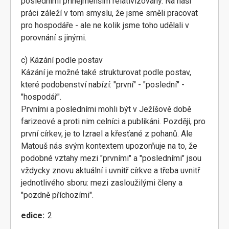
posledními přinejmenším relativizovány. Na naší
práci záleží v tom smyslu, že jsme směli pracovat
pro hospodáře - ale ne kolik jsme toho udělali v
porovnání s jinými.
c) Kázání podle postav
Kázání je možné také strukturovat podle postav,
které podobenství nabízí: "první" - "poslední" -
"hospodář".
Prvními a posledními mohli být v Ježíšově době
farizeové a proti nim celníci a publikáni. Později, pro
první církev, je to Izrael a křesťané z pohanů. Ale
Matouš nás svým kontextem upozorňuje na to, že
podobné vztahy mezi "prvními" a "posledními" jsou
vždycky znovu aktuální i uvnitř církve a třeba uvnitř
jednotlivého sboru: mezi zasloužilými členy a
"pozdně příchozími".
edice
2