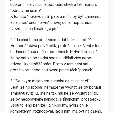
kdo přišli na vinici na poslední chvíli a tak říkajíc s
"odřenýma ušima".
K tomuto "nekřivdím ti" patří a mělo by být zmíněno,
že ani teď onen "první" o svůj denár nepřichází:
"vezmi si, co ti náleží, a jdi."
2. "Já chci tomu poslednímu dát tolik, co tobě."
Hospodář dává právě tolik, protože chce. Není v tom
hodnocení práce těch posledních. Netvrdí se např.,
že by oni za poslední hodinu udělali více nebo
odvedli kvalitnější práci. Proto v tom není ani
přezíravost nebo snižování práce těch "prvních".
3. "Se svým majetkem si mohu dělat, co chci."
Jestliže hospodáři nemůžeme vyčítat, že by porušil
smlouvu (viz 1.), stejně tak mu nelze vyčítat ani to,
že by neoprávněně nakládal s finančními prostředky.
Jsou to jeho peníze - a nikoli my, nýbrž on je
kompetentní rozhodovat, jak s nimi má být naloženo.