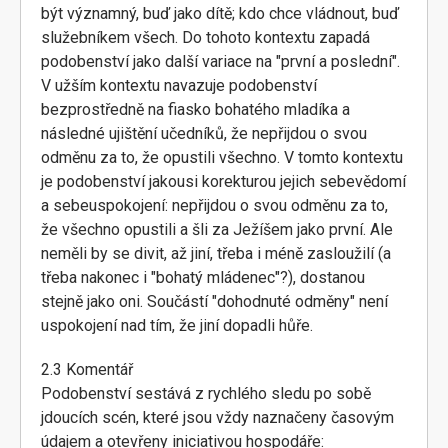
být významný, buď jako dítě; kdo chce vládnout, buď
služebníkem všech. Do tohoto kontextu zapadá
podobenství jako další variace na "první a poslední".
V užším kontextu navazuje podobenství
bezprostředně na fiasko bohatého mladíka a
následné ujištění učedníků, že nepřijdou o svou
odměnu za to, že opustili všechno. V tomto kontextu
je podobenství jakousi korekturou jejich sebevědomí
a sebeuspokojení: nepřijdou o svou odměnu za to,
že všechno opustili a šli za Ježíšem jako první. Ale
neměli by se divit, až jiní, třeba i méně zasloužilí (a
třeba nakonec i "bohatý mládenec"?), dostanou
stejně jako oni. Součástí "dohodnuté odměny" není
uspokojení nad tím, že jiní dopadli hůře.
2.3 Komentář
Podobenství sestává z rychlého sledu po sobě
jdoucích scén, které jsou vždy naznačeny časovým
údajem a otevřeny iniciativou hospodáře: