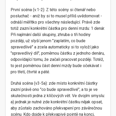
První scéna (v.1-2): Z této scény si čtenář nebo
posluchač - aniž by si to musel příliš uvědomovat -
odnáší měřítko pro všechny následující. Právě zde
totiž zazní konkrétní částka pro denní mzdu: 1 denár.
Při najímání další skupiny, zhruba o tři hodiny
později, už slyší jenom "zaplatím, co bude
spravedlivé" a zcela automaticky si to vyloží jako
"spravedlivý díl", poměrnou částku z jednoho denáru,
odpovídající tomu, že začali pracovat později. Totéž,
to jest poměrnou část denní mzdy bude očekávat i
pro třetí, čtvrté a páté.
Druhá scéna (v3-5a): zde místo konkrétní částky
zazní právě ono "co bude spravedlivé", a to je ve
skutečnosti jedna z klíčových vět. Ve dvojím smyslu:
a) jednak je nutné zde konkrétní částku nějak opsat,
aby zůstalo zachováno překvapení pro závěrečnou
scénu. Kdo dojde k překvapivé pointě na konci,