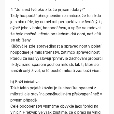
4. "Je snad tvé oko zlé, že já jsem dobrý?"
Tady hospodář přinejmenším naznačuje, že ten, kdo
je s ním déle, by neměl mít perspektivu ukřivděných,
nýbrž jeho vlastní, hospodářovu, a spíše se radovat,
že bylo možné i těmto posledním dát dost, než cítit
se ublížený.
Klíčová je zde spravedlnost a spravedlnost v pojetí
hospodáře je milosrdenství, zatímco spravedlnost,
kterou za nás vyslovují "první", je zachování proporcí:
i když jsme spaseni pouhou milostí, tak ti, kteří se
snažili celý život, si té pouhé milosti zaslouží více...
b) Boží iniciativa
Také takto pojaté kázání je ilustrací ke spasení z
milosti, ale staví na poněkud jiném překvapení než v
prvním případě:
Celé podobenství vnímáme obvykle jako "práci na
vinici". Překvapivě však zjistíme, že o práci na vinici