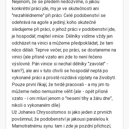
Nejenom, že se předem nedozvíme, o jakou
konkrétní práci jde, my je ve skutečnosti ani
"nezahlédneme" při práci. Celé podobenství se
odehrává na agoře a jediný, koho skutečně
sledujeme při práci, o jehož práci v podobenství jde,
je hospodář, majitel vinice. Dělníky vidíme vždy jen
odcházet na vinici a můžeme předpokládat, že tam
něco dělali. Teprve večer, po práci, se dostaneme na
vinici (ale přísně vzato ani zde to není řečeno
výslovně. Pán vinice si nechal dělníky "zavolat" -
kam?), ale ani v tuto chvíli se hospodář neptá po
vykonané práci a prostě rozdává výplaty na živobytí.
Pouze první říkají, že tvrdě pracovali - a my jim to
můžeme nebo nemusíme věřit (ale - opět přísně
vzato - i oni mluví jenom o "nesení tíhy a žáru dne",
nikoli o vykonaném díle)
Už Johanes Chrysostomos si jako jeden z prvních
povšimnul, že podobenství je jakousi paralelou k
Marnotratnému synu: tam i zde je pozdní příchozí,