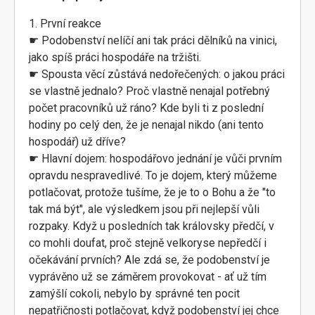
1. První reakce
☛ Podobenství nelíčí ani tak práci dělníků na vinici,
jako spíš práci hospodáře na tržišti.
☛ Spousta věcí zůstává nedořečených: o jakou práci
se vlastně jednalo? Proč vlastně nenajal potřebný
počet pracovníků už ráno? Kde byli ti z poslední
hodiny po celý den, že je nenajal nikdo (ani tento
hospodář) už dříve?
☛ Hlavní dojem: hospodářovo jednání je vůči prvním
opravdu nespravedlivé. To je dojem, který můžeme
potlačovat, protože tušíme, že je to o Bohu a že "to
tak má být", ale výsledkem jsou při nejlepší vůli
rozpaky. Když u posledních tak královsky předčí, v
co mohli doufat, proč stejně velkoryse nepředčí i
očekávání prvních? Ale zdá se, že podobenství je
vyprávěno už se záměrem provokovat - ať už tím
zamýšlí cokoli, nebylo by správné ten pocit
nepatřičnosti potlačovat, když podobenství jej chce