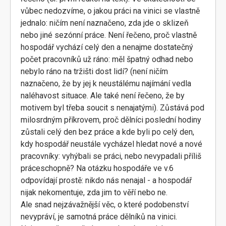
vůbec nedozvíme, o jakou práci na vinici se vlastně
jednalo: ničím není naznačeno, zda jde o sklizeň
nebo jiné sezónní práce. Není řečeno, proč vlastně
hospodář vychází celý den a nenajme dostatečný
počet pracovníků už ráno: měl špatný odhad nebo
nebylo ráno na tržišti dost lidí? (není ničím
naznačeno, že by jej k neustálému najímání vedla
naléhavost situace. Ale také není řečeno, že by
motivem byl třeba soucit s nenajatými). Zůstává pod
milosrdným příkrovem, proč dělníci poslední hodiny
zůstali celý den bez práce a kde byli po celý den,
kdy hospodář neustále vycházel hledat nové a nové
pracovníky: vyhýbali se práci, nebo nevypadali příliš
práceschopně? Na otázku hospodáře ve v.6
odpovídají prostě: nikdo nás nenajal - a hospodář
nijak nekomentuje, zda jim to věří nebo ne.
Ale snad nejzávažnější věc, o které podobenství
nevypráví, je samotná práce dělníků na vinici.