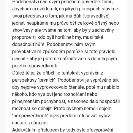
Podobenství nás svým příběhem přivede k tomu,
abychom si uvědomili, na jakých principech stavíme
svoji představu o tom, jak má Bůh (spravedlivě)
jednat: neupíráme mu právo být celkově přísný nebo
shovívavý, ale trváme na tom, aby byly zachovány
proporce: ti, kdo byli horší než my, musí také
dopadnout hůře. Podobenství nám svým
provokativním způsobem pomůže si toto pravidlo
ujasnit - aby je potom konfrontovalo s docela jiným
pojetím spravedlnosti.
Důležité je, že příběh je tentokrát vyprávěn z
perspektivy "prvních". Podobenství je vyprávěno tak,
aby nejprve vyprovokovalo čtenáře, poté mu nabídlo
někoho, kdo vysloví jeho rozhořčení nebo
přinejmenším pochybnost, a nakonec dalo hospodáři
možnost se obhájit. Proto bychom neměli dojem
"nespravedlnosti" nijak předem retušovat, nýbrž
naopak zdůraznit.
Adekvátním přístupem by tedy bylo převyprávění