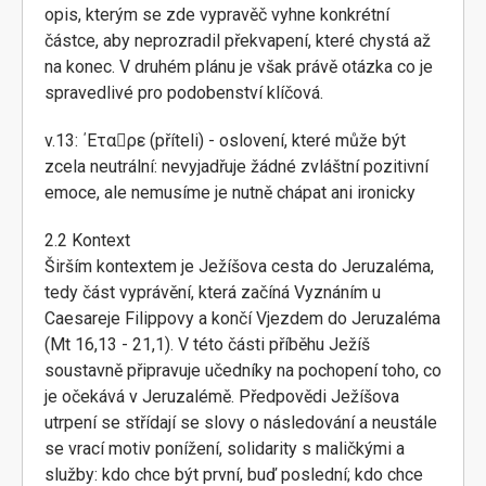
opis, kterým se zde vypravěč vyhne konkrétní
částce, aby neprozradil překvapení, které chystá až
na konec. V druhém plánu je však právě otázka co je
spravedlivé pro podobenství klíčová.
v.13: ΄Εταρε (příteli) - oslovení, které může být
zcela neutrální: nevyjadřuje žádné zvláštní pozitivní
emoce, ale nemusíme je nutně chápat ani ironicky
2.2 Kontext
Širším kontextem je Ježíšova cesta do Jeruzaléma,
tedy část vyprávění, která začíná Vyznáním u
Caesareje Filippovy a končí Vjezdem do Jeruzaléma
(Mt 16,13 - 21,1). V této části příběhu Ježíš
soustavně připravuje učedníky na pochopení toho, co
je očekává v Jeruzalémě. Předpovědi Ježíšova
utrpení se střídají se slovy o následování a neustále
se vrací motiv ponížení, solidarity s maličkými a
služby: kdo chce být první, buď poslední; kdo chce