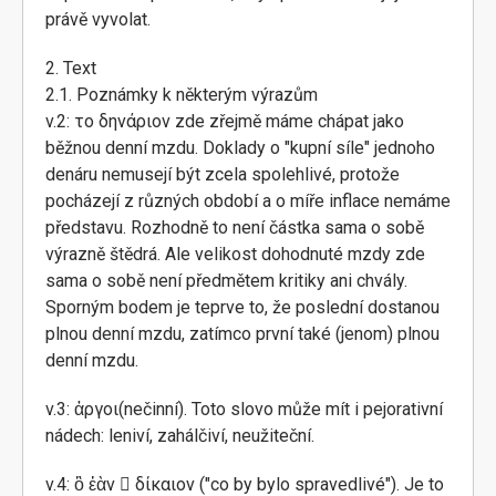
právě vyvolat.
2. Text
2.1. Poznámky k některým výrazům
v.2: το δηνάριον zde zřejmě máme chápat jako
běžnou denní mzdu. Doklady o "kupní síle" jednoho
denáru nemusejí být zcela spolehlivé, protože
pocházejí z různých období a o míře inflace nemáme
představu. Rozhodně to není částka sama o sobě
výrazně štědrá. Ale velikost dohodnuté mzdy zde
sama o sobě není předmětem kritiky ani chvály.
Sporným bodem je teprve to, že poslední dostanou
plnou denní mzdu, zatímco první také (jenom) plnou
denní mzdu.
v.3: ἀργοι(nečinní). Toto slovo může mít i pejorativní
nádech: leniví, zahálčiví, neužiteční.
v.4: ὃ ἐὰν  δίκαιον ("co by bylo spravedlivé"). Je to