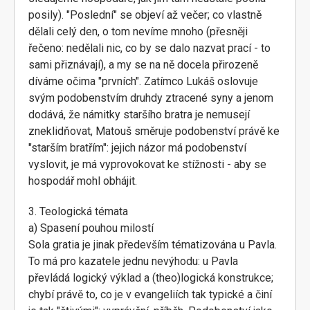
posily). "Poslední" se objeví až večer; co vlastně
dělali celý den, o tom nevíme mnoho (přesněji
řečeno: nedělali nic, co by se dalo nazvat prací - to
sami přiznávají), a my se na ně docela přirozeně
díváme očima "prvních". Zatímco Lukáš oslovuje
svým podobenstvím druhdy ztracené syny a jenom
dodává, že námitky staršího bratra je nemusejí
zneklidňovat, Matouš směruje podobenství právě ke
"starším bratřím": jejich názor má podobenství
vyslovit, je má vyprovokovat ke stížnosti - aby se
hospodář mohl obhájit.
3. Teologická témata
a) Spasení pouhou milostí
Sola gratia je jinak především tématizována u Pavla.
To má pro kazatele jednu nevýhodu: u Pavla
převládá logický výklad a (theo)logická konstrukce;
chybí právě to, co je v evangeliích tak typické a činí