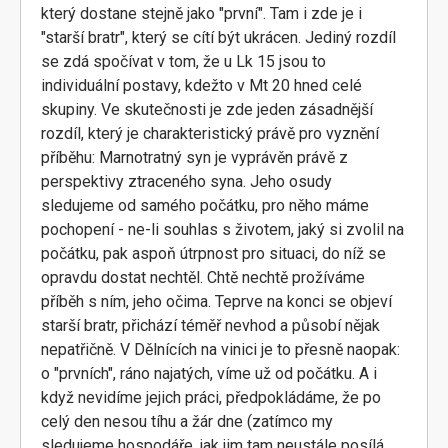
který dostane stejně jako "první". Tam i zde je i
"starší bratr", který se cítí být ukrácen. Jediný rozdíl
se zdá spočívat v tom, že u Lk 15 jsou to
individuální postavy, kdežto v Mt 20 hned celé
skupiny. Ve skutečnosti je zde jeden zásadnější
rozdíl, který je charakteristický právě pro vyznění
příběhu: Marnotratný syn je vyprávěn právě z
perspektivy ztraceného syna. Jeho osudy
sledujeme od samého počátku, pro něho máme
pochopení - ne-li souhlas s životem, jaký si zvolil na
počátku, pak aspoň útrpnost pro situaci, do níž se
opravdu dostat nechtěl. Chtě nechtě prožíváme
příběh s ním, jeho očima. Teprve na konci se objeví
starší bratr, přichází téměř nevhod a působí nějak
nepatřičně. V Dělnících na vinici je to přesně naopak:
o "prvních", ráno najatých, víme už od počátku. A i
když nevidíme jejich práci, předpokládáme, že po
celý den nesou tíhu a žár dne (zatímco my
sledujeme hospodáře, jak jim tam neustále posílá