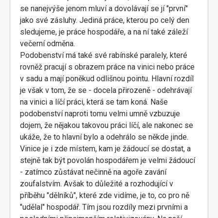
se nanejvýše jenom mluví a dovolávají se jí "první"
jako své zásluhy. Jediná práce, kterou po celý den
sledujeme, je práce hospodáře, a na ní také záleží
večerní odměna.
Podobenství má také své rabínské paralely, které
rovněž pracují s obrazem práce na vinici nebo práce
v sadu a mají poněkud odlišnou pointu. Hlavní rozdíl
je však v tom, že se - docela přirozeně - odehrávají
na vinici a líčí práci, která se tam koná. Naše
podobenství naproti tomu velmi umně vzbuzuje
dojem, že nějakou takovou práci líčí, ale nakonec se
ukáže, že to hlavní bylo a odehrálo se někde jinde.
Vinice je i zde místem, kam je žádoucí se dostat, a
stejně tak být povolán hospodářem je velmi žádoucí
- zatímco zůstávat nečinně na agoře zavání
zoufalstvím. Avšak to důležité a rozhodující v
příběhu "dělníků", které zde vidíme, je to, co pro ně
"udělal" hospodář. Tím jsou rozdíly mezi prvními a