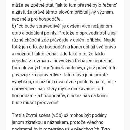
může se zpětně ptát, "jak to tam přesně bylo řečeno"
a zjistí, že právě těmto slovům přičítal jiný význam,
než měla pro hospodáře.
b) "co bude spravedlivé" je ovšem více než jenom
opis a oddálení pointy. Protože o spravedlnost a její
různé chápání zde právě jde v celém příběhu. Nejde
totiž jen o to, že hospodář na konci obhájí své právo
a možnost takto jednat. Jde také o to, že takto
nejedná z rozmaru a nevyužívá třeba jen nepřesně
formulovaných pod“mínek smlouvy, nýbrž právě toto
považuje za spravedlivé. Tato slova jsou prostě
výhybkou, od níž běží dva různé pohledy na to, co je
spravedlivé: náš, který mylně očekáváme i od
hospodáře - a hospodářův, o němž nás na konci
bude muset přesvědčit.
Třetí a čtvrtá scéna (v.5b) už mohou být podány
jenom zkratkou a náznakem, protože všechno
podstatné bylo rozehráno už v předchozích. Tyto