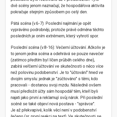
dvě scény jenom naznačují, že hospodářova aktivita
pokračuje stejným způsobem po celý den.
Pátá scéna (v.6-7): Poslední najímání je opět
vyprávěno podrobněji, protože právě odměna těchto
posledních je oním extrémem, který vyhrotí spor.
Poslední scéna (v.8-16): Večerní účtování. Ačkoliv je
to jenom jedna scéna a odehrává se pouze navečer
(zatímco předtím byl líčen průběh celého dne),
zabírá veřčerní účtování ve skutečnosti o něco více
než polovinu podobenství. Je to "účtování" hned ve
dvojím smyslu: jednak je "zúčtováno" s těmi, kdo
pracovali - dostanou svoji mzdu. Následně ovšem
musí předložit účty sám hospodář těm, kteří byli
najati jako první a reklamují svůj nárok. Při poslední
scéně se také objeví nová postava - "správce".
Je až překvapivé, kolik věcí není v podobenství
řečeno (sr. první reakci na text). Ve skutečnosti se