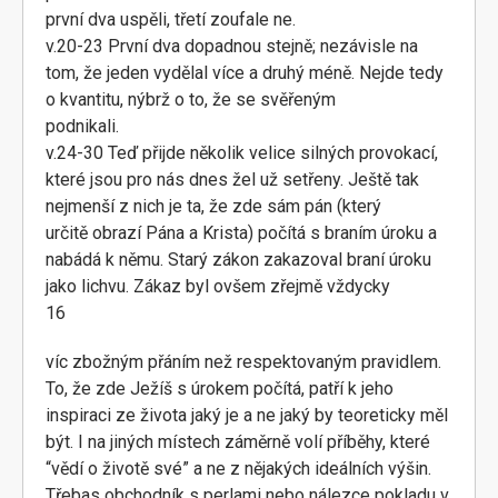
první dva uspěli, třetí zoufale ne.
v.20-23 První dva dopadnou stejně; nezávisle na
tom, že jeden vydělal více a druhý méně. Nejde tedy
o kvantitu, nýbrž o to, že se svěřeným
podnikali.
v.24-30 Teď přijde několik velice silných provokací,
které jsou pro nás dnes žel už setřeny. Ještě tak
nejmenší z nich je ta, že zde sám pán (který
určitě obrazí Pána a Krista) počítá s braním úroku a
nabádá k němu. Starý zákon zakazoval braní úroku
jako lichvu. Zákaz byl ovšem zřejmě vždycky
16
víc zbožným přáním než respektovaným pravidlem.
To, že zde Ježíš s úrokem počítá, patří k jeho
inspiraci ze života jaký je a ne jaký by teoreticky měl
být. I na jiných místech záměrně volí příběhy, které
“vědí o životě své” a ne z nějakých ideálních výšin.
Třebas obchodník s perlami nebo nálezce pokladu v