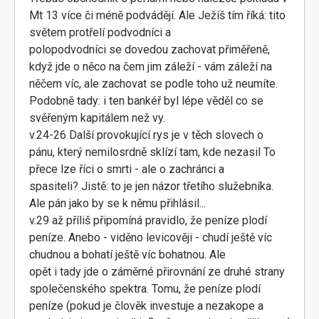
Mt 13 více či méně podvádějí. Ale Ježíš tím říká: tito
světem protřelí podvodníci a
polopodvodníci se dovedou zachovat přiměřeně,
když jde o něco na čem jim záleží - vám záleží na
něčem víc, ale zachovat se podle toho už neumíte.
Podobně tady: i ten bankéř byl lépe věděl co se
svěřeným kapitálem než vy.
v.24-26 Další provokující rys je v těch slovech o
pánu, který nemilosrdně sklízí tam, kde nezasil To
přece lze říci o smrti - ale o zachránci a
spasiteli? Jistě: to je jen názor třetího služebníka.
Ale pán jako by se k němu přihlásil...
v.29 až příliš připomíná pravidlo, že peníze plodí
peníze. Anebo - viděno levicověji - chudí ještě víc
chudnou a bohatí ještě víc bohatnou. Ale
opět i tady jde o záměrné přirovnání ze druhé strany
společenského spektra. Tomu, že peníze plodí
peníze (pokud je člověk investuje a nezakope a