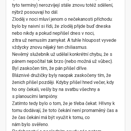
tyto termíny) nerozvíjejí stále znovu totéž sdělení,
nýbrž posouvají ho dál.
Zloděj v noci mluví jenom o nečekanosti příchodu:
bylo by naivní si řídi, že zloděj přijde buď dneska
nebo nikdy a pokud nepřišel dnes v noci,
zítra už nemusím zamykat. A tuhle hloupost vyvede
vždycky znovu nějaký ten chiliasmus.
Nevěrný služebník už udělal konkrétní chybu, že s
pánem nepočítal tak brzo (nebo možná už vůbec).
Byl zaskočen tím, že pán přišel dříve.
Bláznivé družičky byly naopak zaskočeny tím, že
ženich přišel později. Kdyby přišel hned večer, kdy
ho ony čekali, vešly by na svatbu všechny a
s planoucími lampióny.
Zatímto tedy bylo o tom, že je třeba čekat. Hřivny k
tomu dodávají, že toto čekání není promarněný čas a
že čas čekání má být využit k tomu, co
nám bylo svěřeno.