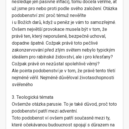
nesleduje jen pasivně inflaci), tomu docela věříme, ať
už jsme pro nebo proti podle svého založení. Otázka
podobenství zní: proč témuž nevěříte
i u Božích darů, když u peněz je vám to samozřejmé.
Ovšem největší provokace musela být v tom, že
právě ten, který neporušeně, bezpečně uchoval,
dopadne špatně. Cožpak právě toto pečlivé
zakonzervování před zlým světem nebylo typickým
ideálem pro rabínské židovství, ale i pro křesťany?
Cožpak právě on nezůstal spolehlivě věrný?
Ale pointa podobenství je v tom, že právě tento třetí
nejméně věřil. Nejméně důvěřoval životaschopnosti
svěřeného
3. Teologická témata
Ovšemže otázka parusie. To je také důvod, proč toto
podobenství patří mezi adventní.
Toto podobenst ví ovšem patří současně mezi ty,
které očekávanou budoucnost spojují s důrazem na