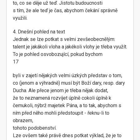
to, co se děje už teď. Jistotu budoucnosti
s tím, že ale teď je čas, abychom čekání správně
využili.
4. Dnešní pohled na text
Jednak se lze potkat s velmi zevšeobecnělým:
talent je jakákoli vloha a jakékoli vlohy je třeba využít.
To je pohled osvobozující, pokud bychom
17
byli v zajetí nějakých velmi úzkých představ o tom,
co (jenom a výhradně) musí být Boží dary, resp. dary
Ducha. Ale přece jenom je třeba nějak dodat,
že to neznamená rozvíjet úplně cokoli úplně k
čemukoli, nýbrž majetek Pána, a to tak, abychom s
ním před něho mohli předstoupit - řeknu-li to
obrazem,
tohoto podobenství.
Lze ovšem také právě dnes potkat výklad, že je to