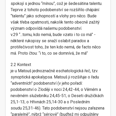
spokojí s jednou “mínou”, což je šedesátina talentu.
Teprve z tohoto podobenství se rozšířilo chápání
“talentu” jako schopností a vlohy pro něco. Bude
však třeba opatrnosti, nakolik tento obecně zažitý
význam odpovídá našemu podobenství.
v.29 “...tomu, kdo nemá, bude vzato i to co má” -
některé rukopisy se snaží oslabit paradox a
protiřečivost toho, že ten kdo nemá, de facto něco
má. Proto čtou: “i to, co se domnívá, že má”
2.2 Kontext
je u Matouš jednoznačně eschatologická řeč, tzv.
synoptická apokalypsa. Matouš ji rozšiřuje o řadu
“adventních” podobenství (v jeho pořadí:
podobenství o Zloději v noci 24,42-44; o Věrném a
nevěrném služebníku 24,45-51; o Deseti družičkách
25,1-13; o Hřivnách 25,14-30 a o Posledním
soudu 25,31-46). Tato podobenství nejsou zařazena
“paralelně”, nýbrž “sériově” (buďtež mi odpuštěny