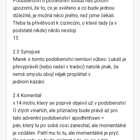
Podobenství o posledním soudu nás potom
upozorní, že to, co je svěřeno a co bude jednou
důležité, je možná něco jiného, než jsme čekali.
Třeba ta přívětivost k cizincům, o které tady (a v
podstatě nikde) nikdo nestojí.
15
2.3 Synopse
Marek o tomto podobenství nemluví vůbec. Lukáš je
převyprávěl (nebo našel v tradici) natolik jinak, že
nemá smyslu obojí nějak proplétat v
jednom kázání.
2.4 Komentář
v.14 motiv, který se poprvé objevil už v podobenství
O zlých vinařích, ale příznačný bude právě až pro
tato adventní podobenství: apodhmhsen =
pán, který tu po sobě cosi zanechal, ale momentálně
je vzdálen. Patří mu to tu, ale momentálně je pryč. .