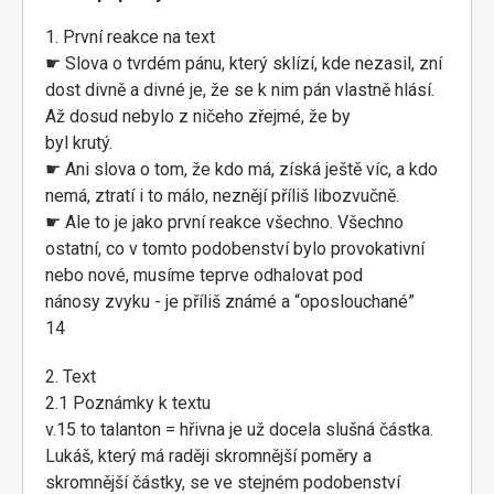
1. První reakce na text
☛ Slova o tvrdém pánu, který sklízí, kde nezasil, zní
dost divně a divné je, že se k nim pán vlastně hlásí.
Až dosud nebylo z ničeho zřejmé, že by
byl krutý.
☛ Ani slova o tom, že kdo má, získá ještě víc, a kdo
nemá, ztratí i to málo, neznějí příliš libozvučně.
☛ Ale to je jako první reakce všechno. Všechno
ostatní, co v tomto podobenství bylo provokativní
nebo nové, musíme teprve odhalovat pod
nánosy zvyku - je příliš známé a “oposlouchané”
14
2. Text
2.1 Poznámky k textu
v.15 to talanton = hřivna je už docela slušná částka.
Lukáš, který má raději skromnější poměry a
skromnější částky, se ve stejném podobenství