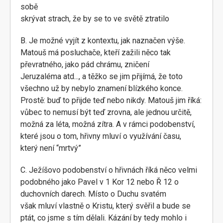
sobě
skrývat strach, že by se to ve světě ztratilo
B. Je možné vyjít z kontextu, jak naznačen výše.
Matouš má posluchače, kteří zažili něco tak
převratného, jako pád chrámu, zničení
Jeruzaléma atd..., a těžko se jim přijímá, že toto
všechno už by nebylo znamení blízkého konce.
Prostě: buď to přijde teď nebo nikdy. Matouš jim říká:
vůbec to nemusí být teď zrovna, ale jednou určitě,
možná za léta, možná zítra. A v rámci podobenství,
které jsou o tom, hřivny mluví o využívání času,
který není “mrtvý”
C. Ježíšovo podobenství o hřivnách říká něco velmi
podobného jako Pavel v 1 Kor 12 nebo Ř 12 o
duchovních darech. Místo o Duchu svatém
však mluví vlastně o Kristu, který svěřil a bude se
ptát, co jsme s tím dělali. Kázání by tedy mohlo i