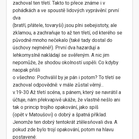
zachoval ten třetí. Takto to přece známe i v
pohádkách a ve spoustě lidových vyprávění: první
dva
(bratří, přátele, tovaryši) jsou plni sebejistoty, ale
zklamou, a zachraňuje to až ten třetí, od kterého se
původně mnoho nečekalo (také tady dostal do
úschovy nejméně!). První dva hazardují a
lehkomyslně nakládají se svěřeným. A nic jim
nepomůže, že shodou okolností uspěli. Co kdyby
naopak přišli
o všechno: Pochválil by je pán i potom? To třetí se
zachoval odpovědně: v mále zůstal věrný...
v.19-30 Až třetí scéna, s pánem, který se navrátil a
účtuje, nám překvapivě ukáže, že vlastně nešlo ani
tak o princip trojího opakování, jako spíš
(opět v Matoušovi) o dobrý a špatná příklad.
Jenomže ten dobrý tentokrát ztělesňovali dva. A
pokud zde bylo trojí opakování, potom na hlavu
postavené: