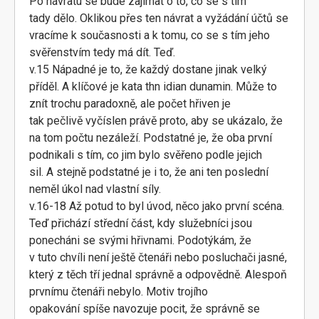
Po návratu se bude zajímat o to, co se s tím
tady dělo. Oklikou přes ten návrat a vyžádání účtů se
vracíme k současnosti a k tomu, co se s tím jeho
svěřenstvím tedy má dít. Teď.
v.15 Nápadné je to, že každý dostane jinak velký
příděl. A klíčové je kata thn idian dunamin. Může to
znít trochu paradoxně, ale počet hřiven je
tak pečlivě vyčíslen právě proto, aby se ukázalo, že
na tom počtu nezáleží. Podstatné je, že oba první
podnikali s tím, co jim bylo svěřeno podle jejich
sil. A stejně podstatné je i to, že ani ten poslední
neměl úkol nad vlastní síly.
v.16-18 Až potud to byl úvod, něco jako první scéna.
Teď přichází střední část, kdy služebníci jsou
ponecháni se svými hřivnami. Podotýkám, že
v tuto chvíli není ještě čtenáři nebo posluchači jasné,
který z těch tří jednal správně a odpovědně. Alespoň
prvnímu čtenáři nebylo. Motiv trojího
opakování spíše navozuje pocit, že správně se