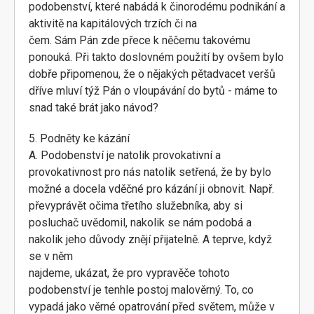
podobenství, které nabádá k činorodému podnikání a
aktivitě na kapitálových trzích či na
čem. Sám Pán zde přece k něčemu takovému
ponouká. Při takto doslovném použití by ovšem bylo
dobře připomenou, že o nějakých pětadvacet veršů
dříve mluví týž Pán o vloupávání do bytů - máme to
snad také brát jako návod?
5. Podněty ke kázání
A. Podobenství je natolik provokativní a
provokativnost pro nás natolik setřená, že by bylo
možné a docela vděčné pro kázání ji obnovit. Např.
převyprávět očima třetího služebníka, aby si
posluchač uvědomil, nakolik se nám podobá a
nakolik jeho důvody znějí přijatelně. A teprve, když
se v něm
najdeme, ukázat, že pro vypravěče tohoto
podobenství je tenhle postoj malověrný. To, co
vypadá jako věrné opatrování před světem, může v