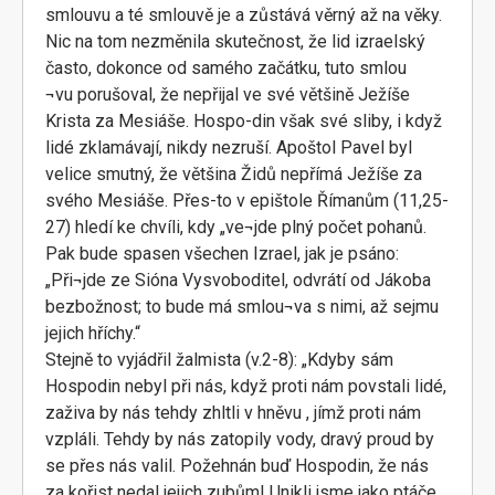
smlouvu a té smlouvě je a zůstává věrný až na věky.
Nic na tom nezměnila skutečnost, že lid izraelský
často, dokonce od samého začátku, tuto smlou
¬vu porušoval, že nepřijal ve své většině Ježíše
Krista za Mesiáše. Hospo-din však své sliby, i když
lidé zklamávají, nikdy nezruší. Apoštol Pavel byl
velice smutný, že většina Židů nepřímá Ježíše za
svého Mesiáše. Přes-to v epištole Římanům (11,25-
27) hledí ke chvíli, kdy „ve¬jde plný počet pohanů.
Pak bude spasen všechen Izrael, jak je psáno:
„Při¬jde ze Sióna Vysvoboditel, odvrátí od Jákoba
bezbožnost; to bude má smlou¬va s nimi, až sejmu
jejich hříchy.“
Stejně to vyjádřil žalmista (v.2-8): „Kdyby sám
Hospodin nebyl při nás, když proti nám povstali lidé,
zaživa by nás tehdy zhltli v hněvu , jímž proti nám
vzpláli. Tehdy by nás zatopily vody, dravý proud by
se přes nás valil. Požehnán buď Hospodin, že nás
za kořist nedal jejich zubům! Unikli jsme jako ptáče