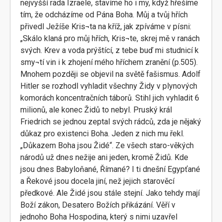
nejvyšší rada Izraele, stavíme ho i my, když hřešíme
tím, že odcházíme od Pána Boha. Můj a tvůj hřích
přivedl Ježíše Kris¬ta na kříž, jak zpíváme v písni:
„Skálo klaná pro můj hřích, Kris¬te, skrej mě v ranách
svých. Krev a voda prýštící, z tebe buď mi studnicí k
smy¬tí vin i k zhojení mého hříchem zranění (p.505).
Mnohem později se objevil na světě fašismus. Adolf
Hitler se rozhodl vyhladit všechny Židy v plynových
komorách koncentračních táborů. Stihl jich vyhladit 6
milionů, ale konec Židů to nebyl. Pruský král
Friedrich se jednou zeptal svých rádců, zda je nějaký
důkaz pro existenci Boha. Jeden z nich mu řekl.
„Důkazem Boha jsou Židé“. Ze všech staro-věkých
národů už dnes nežije ani jeden, kromě Židů. Kde
jsou dnes Babyloňané, Římané? I ti dnešní Egypťané
a Řekové jsou docela jiní, než jejich starověcí
předkové. Ale Židé jsou stále stejní. Jako tehdy mají
Boží zákon, Desatero Božích přikázání. Věří v
jednoho Boha Hospodina, který s nimi uzavřel