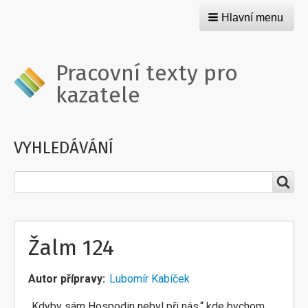
Hlavní menu
Pracovní texty pro
kazatele
VYHLEDÁVÁNÍ
Hledat
Žalm 124
Autor přípravy
Lubomír Kabíček
„Kdyby sám Hospodin nebyl při nás,“ kde bychom