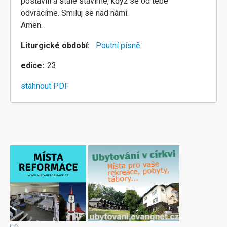
postavili a stále stavíme, když se od tebe
odvracíme. Smiluj se nad námi.
Amen.
Liturgické období
Poutní písně
edice
23
stáhnout PDF