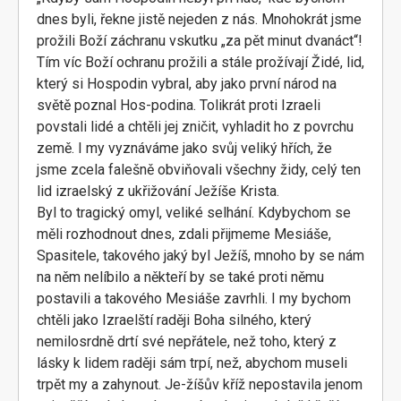
dnes byli, řekne jistě nejeden z nás. Mnohokrát jsme
prožili Boží záchranu vskutku „za pět minut dvanáct“!
Tím víc Boží ochranu prožili a stále prožívají Židé, lid,
který si Hospodin vybral, aby jako první národ na
světě poznal Hos-podina. Tolikrát proti Izraeli
povstali lidé a chtěli jej zničit, vyhladit ho z povrchu
země. I my vyznáváme jako svůj veliký hřích, že
jsme zcela falešně obviňovali všechny židy, celý ten
lid izraelský z ukřižování Ježíše Krista.
Byl to tragický omyl, veliké selhání. Kdybychom se
měli rozhodnout dnes, zdali přijmeme Mesiáše,
Spasitele, takového jaký byl Ježíš, mnoho by se nám
na něm nelíbilo a někteří by se také proti němu
postavili a takového Mesiáše zavrhli. I my bychom
chtěli jako Izraelští raději Boha silného, který
nemilosrdně drtí své nepřátele, než toho, který z
lásky k lidem raději sám trpí, než, abychom museli
trpět my a zahynout. Je-žíšův kříž nepostavila jenom