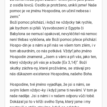
z osidla lovců. Osidlo je protrženo, unikli jsme! Naše
pomoc je ve jménu Hospodina, on učinil nebesa i
zemi.“
Boží pomoc přichází, i když ne vždycky tak rychle,
jak bychom si přáli. Vysvobození z Egypta či
Babylona se nemusí opakovat, nevyléčitel-ná nemoc
není třebas vyléčena, ale Boží pomoc přece přichází.
Hospo-din je s námi a při nás ve všem tom zlém, i v
tom absurdním, co nás potkává. Vždyť jeho jméno
Hospodin znamená: „Jsem s vámi a při vás, jako ten,
který vždycky při vás je a bude (Ex 3,14)“. Boží
skutky záchra-ny, které prožíváme, se stávají pro
nás důkazem existence Hospodina, našeho Boha.
Hospodine, tvé jméno vyjadřuje, že jsi s námi, se
svým lidem vždyc¬ky i když jsme ti nevěrní. V tom je
naše naděje. Jsi s námi i v našem odporu vůči tobě.
Dokázal jsi to v kříži svého Syna, který jsme i my