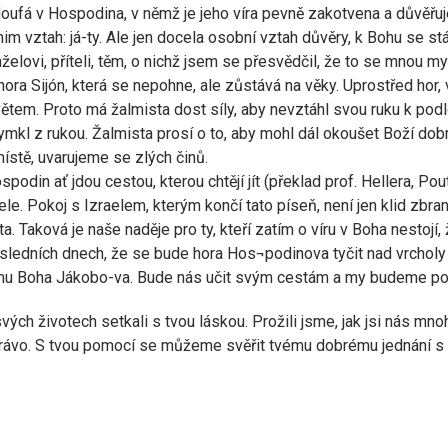
 doufá v Hospodina, v němž je jeho víra pevně zakotvena a důvěřu
vztah: já-ty. Ale jen docela osobní vztah důvěry, k Bohu se stáv
ovi, příteli, těm, o nichž jsem se přesvědčil, že to se mnou m
a Sijón, která se nepohne, ale zůstává na věky. Uprostřed hor, v B
tem. Proto má žalmista dost síly, aby nevztáhl svou ruku k pod
mkl z rukou. Žalmista prosí o to, aby mohl dál okoušet Boží dobro
stě, uvarujeme se zlých činů.
ospodin ať jdou cestou, kterou chtějí jít (překlad prof. Hellera, P
tele. Pokoj s Izraelem, kterým končí tato píseň, není jen klid zbra
a. Taková je naše naděje pro ty, kteří zatím o víru v Boha nestojí,
posledních dnech, že se bude hora Hos¬podinova tyčit nad vrcholy
u Boha Jákobo-va. Bude nás učit svým cestám a my budeme po j
ých životech setkali s tvou láskou. Prožili jsme, jak jsi nás mn
právo. S tvou pomocí se můžeme svěřit tvému dobrému jednání s n