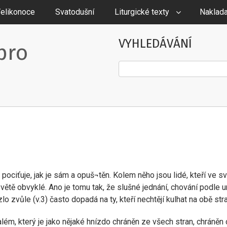
elikonoce
Svatodušní
Liturgické texty
Naklada
VYHLEDÁVÁNÍ
pro
Hledat
 pociťuje, jak je sám a opuš¬těn. Kolem něho jsou lidé, kteří ve 
světě obvyklé. Ano je tomu tak, že slušné jednání, chování podle ur
o zvůle (v.3) často dopadá na ty, kteří nechtějí kulhat na obě st
lém, který je jako nějaké hnízdo chráněn ze všech stran, chráněn