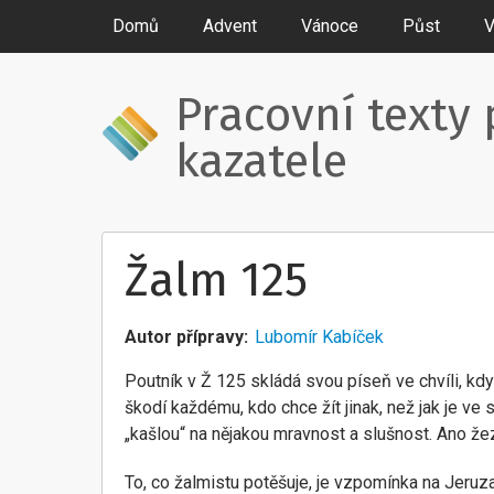
Domů
Advent
Vánoce
Půst
V
Pracovní texty 
kazatele
Žalm 125
Autor přípravy
Lubomír Kabíček
Poutník v Ž 125 skládá svou píseň ve chvíli, kdy
škodí každému, kdo chce žít jinak, než jak je ve 
„kašlou“ na nějakou mravnost a slušnost. Ano žezl
To, co žalmistu potěšuje, je vzpomínka na Jeruza