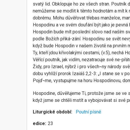
svatý lid. Obklopuje ho ze všech stran. Poutník
nemůžeme se modlit k těmto hodnotám a mít k nim 
dobrému. Mohu důvěřovat třebas manželce, manžel
Hospodinu a ve svém doufání být jako je pevná hor
Hospodin bude mít poslední slovo nad naším svě
podle Božích přiká-zání. Hospodinu se svět nevy
když bude Hospodin v našem životě na prvním mí
Ty, kteří jdou křivolakými cestami, (v.5), nechá H
Věřící poutník, jak vidím, nezatracuje své ne-přá
Židy, pro Izrael, nýbrž i pro všech¬ny národy svět
dobu vyhlíží prorok Izaiáš 2,2-3: „I stane se v 
Pojď¬me, vystupujme na horu Hospodinovu, dom
Hospodine, důvěřujeme Ti, protože jsme se ve sv
když jsme se chtěli mstít a vybojovávat si své 
Liturgické období
Poutní písně
edice
23