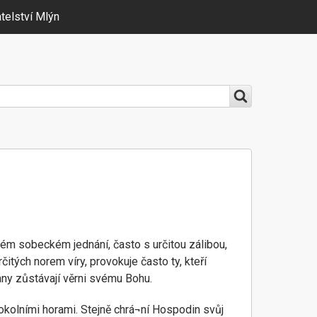
telství Mlýn
svém sobeckém jednání, často s určitou zálibou,
čitých norem víry, provokuje často ty, kteří
rany zůstávají věrni svému Bohu.
 okolními horami. Stejně chrá¬ní Hospodin svůj