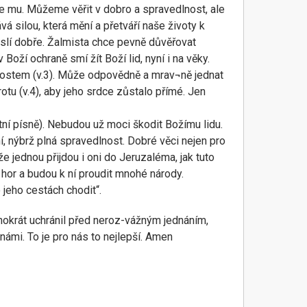
je mu. Můžeme věřit v dobro a spravedlnost, ale
á silou, která mění a přetváří naše životy k
yslí dobře. Žalmista chce pevně důvěřovat
oží ochraně smí žít Boží lid, nyní i na věky.
lostem (v.3). Může odpovědně a mrav¬ně jednat
tu (v.4), aby jeho srdce zůstalo přímé. Jen
outní písně). Nebudou už moci škodit Božímu lidu.
ní, nýbrž plná spravedlnost. Dobré věci nejen pro
 že jednou přijdou i oni do Jeruzaléma, jak tuto
 hor a budou k ní proudit mnohé národy.
eho cestách chodit“.
ohokrát uchránil před neroz-vážným jednáním,
ámi. To je pro nás to nejlepší. Amen