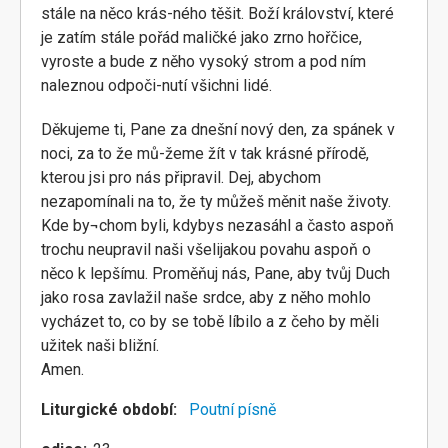
stále na něco krás-ného těšit. Boží království, které
je zatím stále pořád maličké jako zrno hořčice,
vyroste a bude z něho vysoký strom a pod ním
naleznou odpoči-nutí všichni lidé.
Děkujeme ti, Pane za dnešní nový den, za spánek v
noci, za to že mů-žeme žít v tak krásné přírodě,
kterou jsi pro nás připravil. Dej, abychom
nezapomínali na to, že ty můžeš měnit naše životy.
Kde by¬chom byli, kdybys nezasáhl a často aspoň
trochu neupravil naši všelijakou povahu aspoň o
něco k lepšímu. Proměňuj nás, Pane, aby tvůj Duch
jako rosa zavlažil naše srdce, aby z něho mohlo
vycházet to, co by se tobě líbilo a z čeho by měli
užitek naši bližní.
Amen.
Liturgické období
Poutní písně