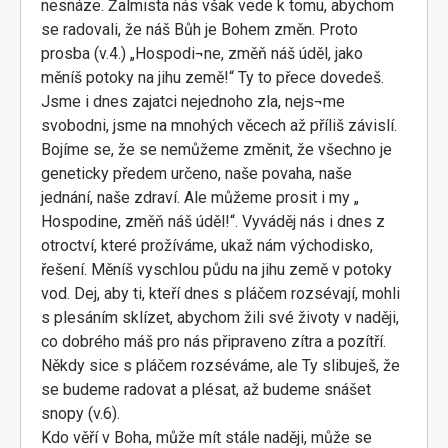
nesnáze. Žalmista nás však vede k tomu, abychom
se radovali, že náš Bůh je Bohem změn. Proto
prosba (v.4.) „Hospodi¬ne, změň náš úděl, jako
měníš potoky na jihu země!“ Ty to přece dovedeš.
Jsme i dnes zajatci nejednoho zla, nejs¬me
svobodni, jsme na mnohých věcech až příliš závislí.
Bojíme se, že se nemůžeme změnit, že všechno je
geneticky předem určeno, naše povaha, naše
jednání, naše zdraví. Ale můžeme prosit i my „
Hospodine, změň náš úděl!“. Vyváděj nás i dnes z
otroctví, které prožíváme, ukaž nám východisko,
řešení. Měníš vyschlou půdu na jihu země v potoky
vod. Dej, aby ti, kteří dnes s pláčem rozsévají, mohli
s plesáním sklízet, abychom žili své životy v naději,
co dobrého máš pro nás připraveno zítra a pozítří.
Někdy sice s pláčem rozséváme, ale Ty slibuješ, že
se budeme radovat a plésat, až budeme snášet
snopy (v.6).
Kdo věří v Boha, může mít stále naději, může se