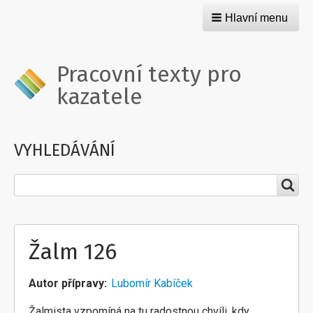
Hlavní menu
Pracovní texty pro
kazatele
VYHLEDÁVÁNÍ
Hledat
Žalm 126
Autor přípravy
Lubomír Kabíček
Žalmista vzpomíná na tu radostnou chvíli, kdy