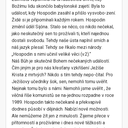
Božímu lidu skončilo babylonské zajetí. Byla to
událost, kdy Hospodin zasáhl a přišlo vysvobo-zení.
Židé si je připomínali každým rokem. Hospodin
změnil úděl Sijóna.. Stalo se něco, co nikdo nečekal,
jako neskutečný sen to prožívali ti, kteří najednou
dostali svobodu. Tehdy naše ústa naplnil smích a
náš jazyk plesal. Tehdy se říkalo mezi národy:
„Hospodin s nimi učinil veliké věci (v.2).“
Náš Bůh je skutečně Bohem nečekaných událostí.
Čím jiným je pro nás křesťany vzkříšení Ježíše
Krista z mrtvých? Nikdo s tím tehdy nepo-čítal. Pro
Ježíšovy učedníky šok, sen, nemohli tomu uvěřit.
Nejinak tomu bylo s námi. Nemohli jsme uvěřit , že
věčná říše komunistů se na-jednou rozpadne v roce
1989. Hospodin takto nečekaně a překvapivě
dodnes působí v dějinách. Nabízí nové možnosti.
Ale nemůžeme žít jen z minulosti. Žijeme přece v
přítomností a prožíváme i dnes nové těžkosti a