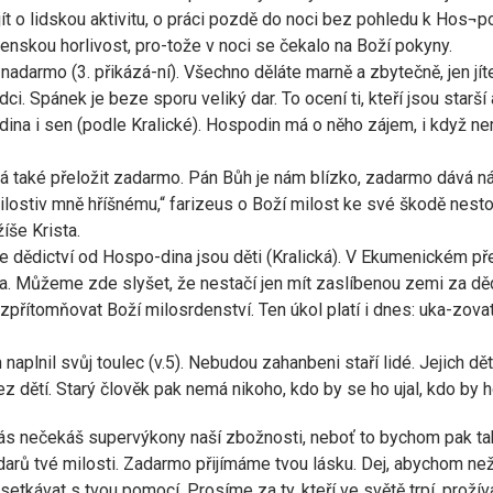
jít o lidskou aktivitu, o práci pozdě do noci bez pohledu k Hos¬
nskou horlivost, pro-tože v noci se čekalo na Boží pokyny.
nadarmo (3. přikázá-ní). Všechno děláte marně a zbytečně, jen jí
i. Spánek je beze sporu veliký dar. To ocení ti, kteří jsou starší
ina i sen (podle Kralické). Hospodin má o něho zájem, i když ne
dá také přeložit zadarmo. Pán Bůh je nám blízko, zadarmo dává n
lostiv mně hříšnému,“ farizeus o Boží milost ke své škodě nest
íše Krista.
 že dědictví od Hospo-dina jsou děti (Kralická). V Ekumenickém př
a. Můžeme zde slyšet, že nestačí jen mít zaslíbenou zemi za dědic
zpřítomňovat Boží milosrdenství. Ten úkol platí i dnes: uka-zova
m naplnil svůj toulec (v.5). Nebudou zahanbeni staří lidé. Jejich d
 dětí. Starý člověk pak nemá nikoho, kdo by se ho ujal, kdo by ho 
ás nečekáš supervýkony naší zbožnosti, neboť to bychom pak také
darů tvé milosti. Zadarmo přijímáme tvou lásku. Dej, abychom ne
etkávat s tvou pomocí. Prosíme za ty, kteří ve světě trpí, prožíva