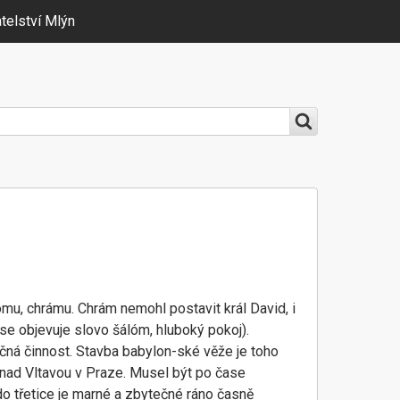
telství Mlýn
omu, chrámu. Chrám nemohl postavit král David, i
se objevuje slovo šálóm, hluboký pokoj).
čná činnost. Stavba babylon-ské věže je toho
 nad Vltavou v Praze. Musel být po čase
 do třetice je marné a zbytečné ráno časně