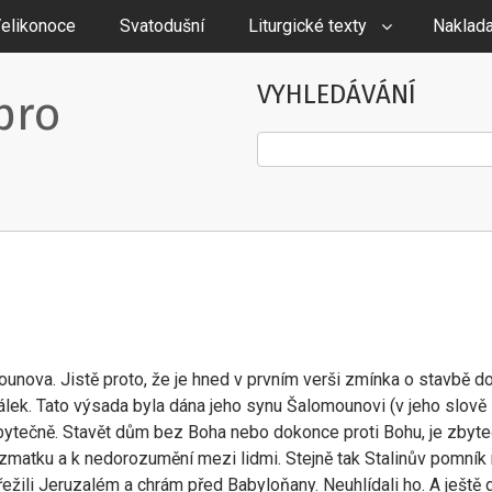
elikonoce
Svatodušní
Liturgické texty
Naklada
VYHLEDÁVÁNÍ
pro
Hledat
ounova. Jistě proto, že je hned v prvním verši zmínka o stavbě d
álek. Tato výsada byla dána jeho synu Šalomounovi (v jeho slově 
bytečně. Stavět dům bez Boha nebo dokonce proti Bohu, je zbyte
zmatku a k nedorozumění mezi lidmi. Stejně tak Stalinův pomník
třežili Jeruzalém a chrám před Babyloňany. Neuhlídali ho. A ještě