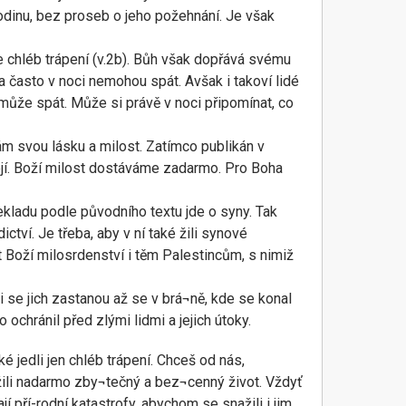
podinu, bez proseb o jeho požehnání. Je však
te chléb trápení (v.2b). Bůh však dopřává svému
 a často v noci nemohou spát. Avšak i takoví lidé
může spát. Může si právě v noci připomínat, co
ám svou lásku a milost. Zatímco publikán v
ojí. Boží milost dostáváme zadarmo. Pro Boha
ekladu podle původního textu jde o syny. Tak
tví. Je třeba, aby v ní také žili synové
t Boží milosrdenství i těm Palestincům, s nimiž
ěti se jich zastanou až se v brá¬ně, kde se konal
ochránil před zlými lidmi a jejich útoky.
 jedli jen chléb trápení. Chceš od nás,
žili nadarmo zby¬tečný a bez¬cenný život. Vždyť
jí pří-rodní katastrofy, abychom se snažili i jim