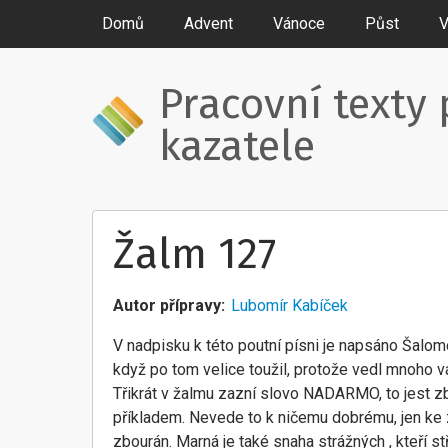
Domů
Advent
Vánoce
Půst
V
Pracovní texty 
kazatele
Žalm 127
Autor přípravy
Lubomír Kabíček
V nadpisku k této poutní písni je napsáno Šalom
když po tom velice toužil, protože vedl mnoho v
Třikrát v žalmu zazní slovo NADARMO, to jest z
příkladem. Nevede to k ničemu dobrému, jen ke 
zbourán. Marná je také snaha strážných , kteří s