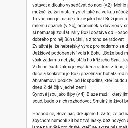
vstávat a dlouho vysedávat do noci (v.2). Mohlo 
možné, že žalmista myslel také na velkou nábože
To všechno je marné stejně jako brát Boží jméno 
milému spánek (v. 2c), odpočinek s důvěrou v srdc
si nemusejí zoufat. Milý Boží dostává od Hospod
dobrého pro něj Bůh učinil, a z toho se radovat.
Zvláštní je, že hebrejský výraz pro nadarmo se 
Ježíšově podobenství volá k Bohu: „Bože buď mi
však zadarmo nebyla, stála ho kříž jeho Syna Jež
V druhé části žalmu je vyjádřena radost z toho,
docela konkrétní je Boží požehnání: bohatá rodin
Abrahamovi, dědictví od Hospodina, kteří budou 
dnes Židé žijí v jedné zemi.
Synové jsou jako šípy (v.4). Blaze muži , který ji
soud, bude o nich rozhodovat. Smutný je život bez
Hospodine, Bože náš, děkujeme ti za to, že od n
abychom nemohli žít bez tvé lásky, bez nových 
jsme na světě pro druhé, kteří se skrze nás mají s