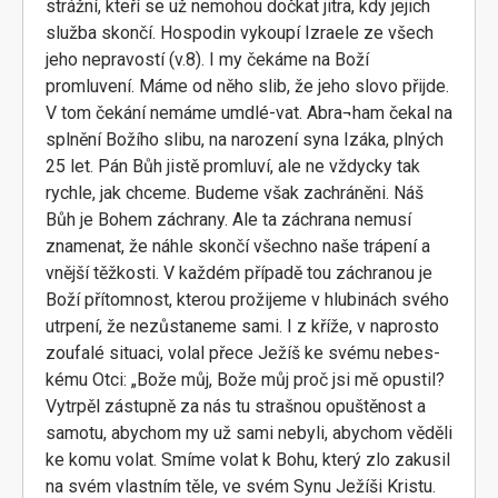
strážní, kteří se už nemohou dočkat jitra, kdy jejich
služba skončí. Hospodin vykoupí Izraele ze všech
jeho nepravostí (v.8). I my čekáme na Boží
promluvení. Máme od něho slib, že jeho slovo přijde.
V tom čekání nemáme umdlé-vat. Abra¬ham čekal na
splnění Božího slibu, na narození syna Izáka, plných
25 let. Pán Bůh jistě promluví, ale ne vždycky tak
rychle, jak chceme. Budeme však zachráněni. Náš
Bůh je Bohem záchrany. Ale ta záchrana nemusí
znamenat, že náhle skončí všechno naše trápení a
vnější těžkosti. V každém případě tou záchranou je
Boží přítomnost, kterou prožijeme v hlubinách svého
utrpení, že nezůstaneme sami. I z kříže, v naprosto
zoufalé situaci, volal přece Ježíš ke svému nebes-
kému Otci: „Bože můj, Bože můj proč jsi mě opustil?
Vytrpěl zástupně za nás tu strašnou opuštěnost a
samotu, abychom my už sami nebyli, abychom věděli
ke komu volat. Smíme volat k Bohu, který zlo zakusil
na svém vlastním těle, ve svém Synu Ježíši Kristu.