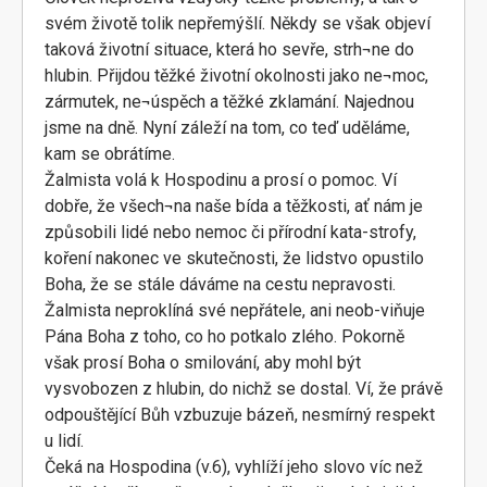
svém životě tolik nepřemýšlí. Někdy se však objeví
taková životní situace, která ho sevře, strh¬ne do
hlubin. Přijdou těžké životní okolnosti jako ne¬moc,
zármutek, ne¬úspěch a těžké zklamání. Najednou
jsme na dně. Nyní záleží na tom, co teď uděláme,
kam se obrátíme.
Žalmista volá k Hospodinu a prosí o pomoc. Ví
dobře, že všech¬na naše bída a těžkosti, ať nám je
způsobili lidé nebo nemoc či přírodní kata-strofy,
koření nakonec ve skutečnosti, že lidstvo opustilo
Boha, že se stále dáváme na cestu nepravosti.
Žalmista neproklíná své nepřátele, ani neob-viňuje
Pána Boha z toho, co ho potkalo zlého. Pokorně
však prosí Boha o smilování, aby mohl být
vysvobozen z hlubin, do nichž se dostal. Ví, že právě
odpouštějící Bůh vzbuzuje bázeň, nesmírný respekt
u lidí.
Čeká na Hospodina (v.6), vyhlíží jeho slovo víc než