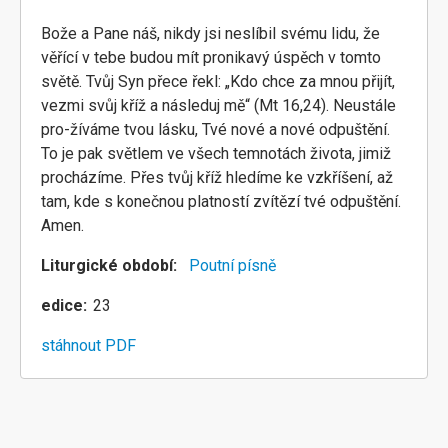
Bože a Pane náš, nikdy jsi neslíbil svému lidu, že
věřící v tebe budou mít pronikavý úspěch v tomto
světě. Tvůj Syn přece řekl: „Kdo chce za mnou přijít,
vezmi svůj kříž a následuj mě“ (Mt 16,24). Neustále
pro-žíváme tvou lásku, Tvé nové a nové odpuštění.
To je pak světlem ve všech temnotách života, jimiž
procházíme. Přes tvůj kříž hledíme ke vzkříšení, až
tam, kde s konečnou platností zvítězí tvé odpuštění.
Amen.
Liturgické období
Poutní písně
edice
23
stáhnout PDF