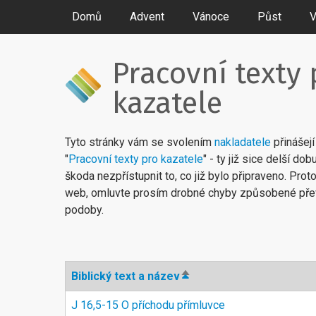
Domů
Advent
Vánoce
Půst
V
Pracovní texty 
kazatele
Tyto stránky vám se svolením
nakladatele
přinášejí
"
Pracovní texty pro kazatele
" - ty již sice delší do
škoda nezpřístupnit to, co již bylo připraveno. Pro
web, omluvte prosím drobné chyby způsobené př
podoby.
Seřadit
Biblický text a název
sestupně
J 16,5-15 O příchodu přímluvce