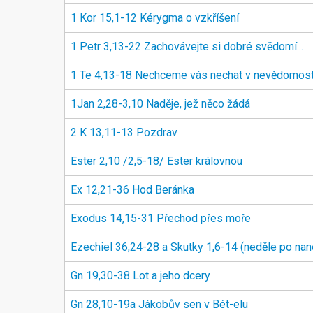
1 Kor 15,1-12 Kérygma o vzkříšení
1 Petr 3,13-22 Zachovávejte si dobré svědomí...
1 Te 4,13-18 Nechceme vás nechat v nevědomost
1Jan 2,28-3,10 Naděje, jež něco žádá
2 K 13,11-13 Pozdrav
Ester 2,10 /2,5-18/ Ester královnou
Ex 12,21-36 Hod Beránka
Exodus 14,15-31 Přechod přes moře
Ezechiel 36,24-28 a Skutky 1,6-14 (neděle po na
Gn 19,30-38 Lot a jeho dcery
Gn 28,10-19a Jákobův sen v Bét-elu