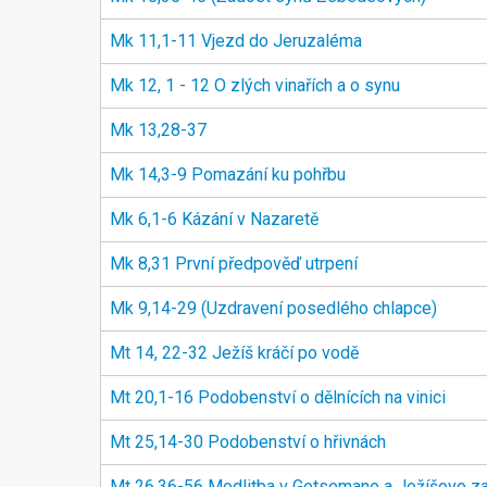
Mk 11,1-11 Vjezd do Jeruzaléma
Mk 12, 1 - 12 O zlých vinařích a o synu
Mk 13,28-37
Mk 14,3-9 Pomazání ku pohřbu
Mk 6,1-6 Kázání v Nazaretě
Mk 8,31 První předpověď utrpení
Mk 9,14-29 (Uzdravení posedlého chlapce)
Mt 14, 22-32 Ježíš kráčí po vodě
Mt 20,1-16 Podobenství o dělnících na vinici
Mt 25,14-30 Podobenství o hřivnách
Mt 26,36-56 Modlitba v Getsemane a Ježíšovo za