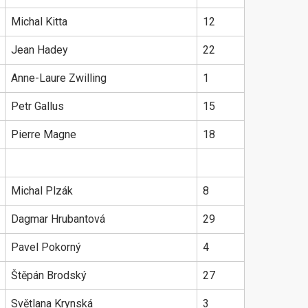
Michal Kitta
12
Jean Hadey
22
Anne-Laure Zwilling
1
Petr Gallus
15
Pierre Magne
18
Michal Plzák
8
Dagmar Hrubantová
29
Pavel Pokorný
4
Štěpán Brodský
27
Světlana Krynská
3