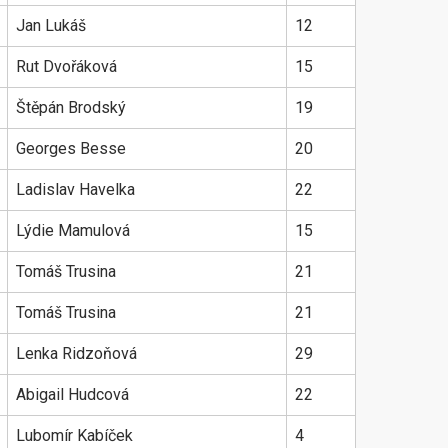
Jan Lukáš
12
Rut Dvořáková
15
Štěpán Brodský
19
Georges Besse
20
Ladislav Havelka
22
Lýdie Mamulová
15
Tomáš Trusina
21
Tomáš Trusina
21
Lenka Ridzoňová
29
Abigail Hudcová
22
Lubomír Kabíček
4