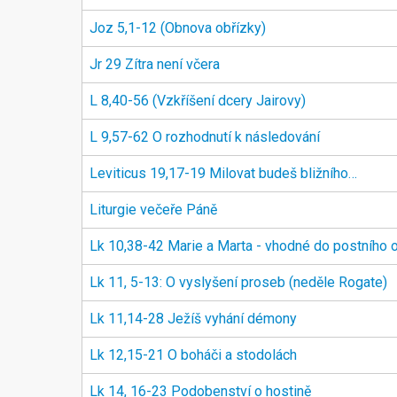
Joz 5,1-12 (Obnova obřízky)
Jr 29 Zítra není včera
L 8,40-56 (Vzkříšení dcery Jairovy)
L 9,57-62 O rozhodnutí k následování
Leviticus 19,17-19 Milovat budeš bližního…
Liturgie večeře Páně
Lk 10,38-42 Marie a Marta - vhodné do postního 
Lk 11, 5-13: O vyslyšení proseb (neděle Rogate)
Lk 11,14-28 Ježíš vyhání démony
Lk 12,15-21 O boháči a stodolách
Lk 14, 16-23 Podobenství o hostině