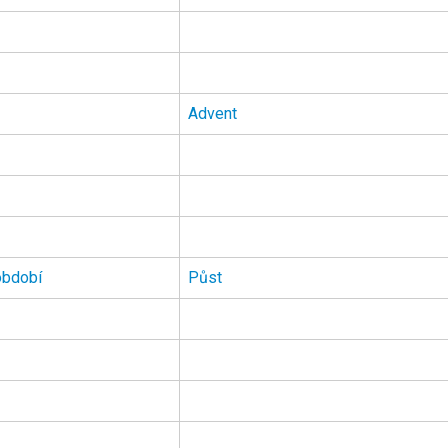
Advent
období
Půst