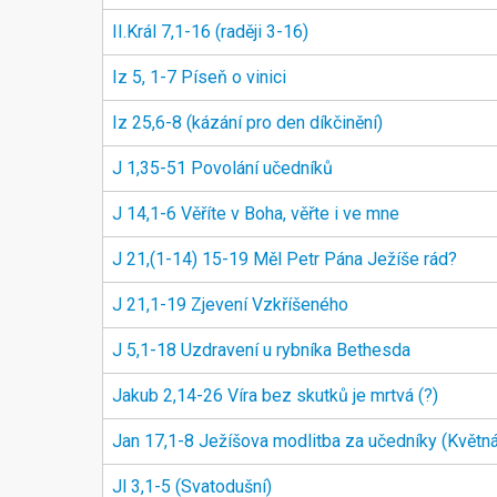
II.Král 7,1-16 (raději 3-16)
Iz 5, 1-7 Píseň o vinici
Iz 25,6-8 (kázání pro den díkčinění)
J 1,35-51 Povolání učedníků
J 14,1-6 Věříte v Boha, věřte i ve mne
J 21,(1-14) 15-19 Měl Petr Pána Ježíše rád?
J 21,1-19 Zjevení Vzkříšeného
J 5,1-18 Uzdravení u rybníka Bethesda
Jakub 2,14-26 Víra bez skutků je mrtvá (?)
Jan 17,1-8 Ježíšova modlitba za učedníky (Květn
Jl 3,1-5 (Svatodušní)