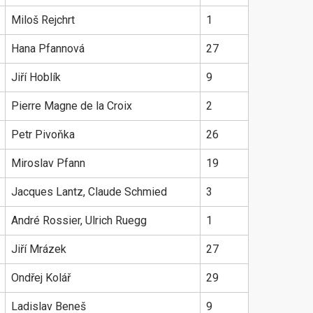
Miloš Rejchrt
1
Hana Pfannová
27
Jiří Hoblík
9
Pierre Magne de la Croix
2
Petr Pivoňka
26
Miroslav Pfann
19
Jacques Lantz, Claude Schmied
3
André Rossier, Ulrich Ruegg
1
Jiří Mrázek
27
Ondřej Kolář
29
Ladislav Beneš
9