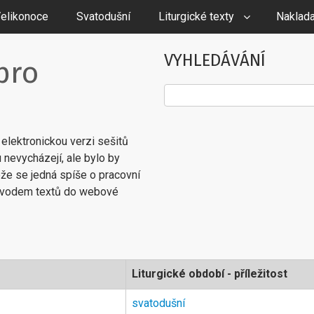
elikonoce
Svatodušní
Liturgické texty
Naklada
VYHLEDÁVÁNÍ
pro
Hledat
 elektronickou verzi sešitů
bu nevycházejí, ale bylo by
tože se jedná spíše o pracovní
evodem textů do webové
Liturgické období - příležitost
svatodušní