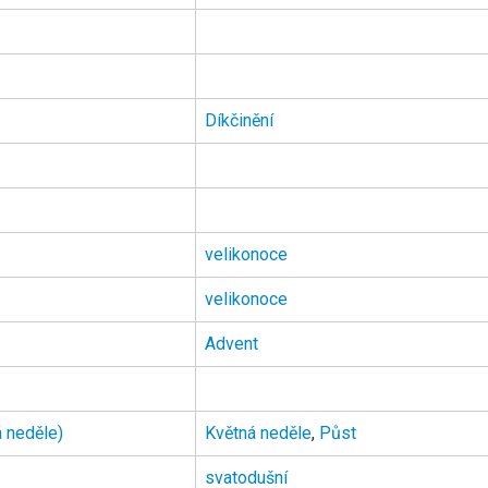
Díkčinění
velikonoce
velikonoce
Advent
á neděle)
Květná neděle
,
Půst
svatodušní