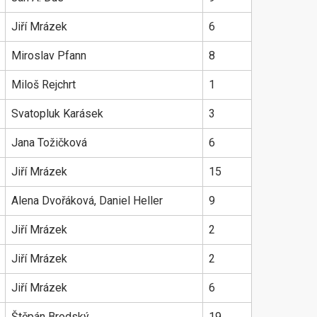
Jiří Mrázek
6
Miroslav Pfann
8
Miloš Rejchrt
1
Svatopluk Karásek
3
Jana Tožičková
6
Jiří Mrázek
15
Alena Dvořáková, Daniel Heller
9
Jiří Mrázek
2
Jiří Mrázek
2
Jiří Mrázek
6
Štěpán Brodský
19