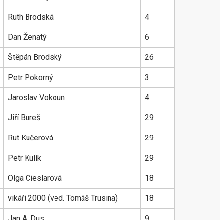
Ruth Brodská
4
Dan Ženatý
6
Štěpán Brodský
26
Petr Pokorný
3
Jaroslav Vokoun
4
Jiří Bureš
29
Rut Kučerová
29
Petr Kulík
29
Olga Cieslarová
18
vikáři 2000 (ved. Tomáš Trusina)
18
Jan A. Dus
9