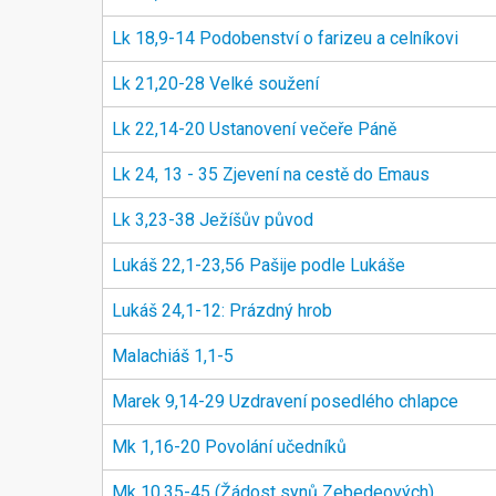
Lk 18,9-14 Podobenství o farizeu a celníkovi
Lk 21,20-28 Velké soužení
Lk 22,14-20 Ustanovení večeře Páně
Lk 24, 13 - 35 Zjevení na cestě do Emaus
Lk 3,23-38 Ježíšův původ
Lukáš 22,1-23,56 Pašije podle Lukáše
Lukáš 24,1-12: Prázdný hrob
Malachiáš 1,1-5
Marek 9,14-29 Uzdravení posedlého chlapce
Mk 1,16-20 Povolání učedníků
Mk 10,35-45 (Žádost synů Zebedeových)